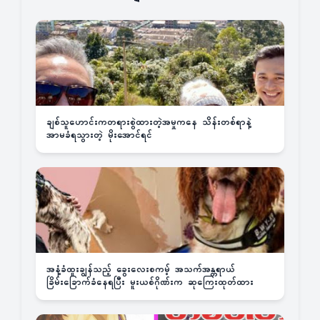
ချစ်သူဟောင်းကတရားစွဲထားတဲ့အမှုကနေ သိန်းတစ်ရာနဲ့
အာမခံရသွားတဲ့ မိုးအောင်ရင်
အနံ့ခံထူးချွန်သည့် ခွေးလေးစကမ့် အသက်အန္တရာယ်
ခြိမ်းခြောက်ခံနေရပြီး မူးယစ်ဂိုဏ်းက ဆုကြေးထုတ်ထား