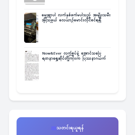
မွေးရာပါ လက်နှစ်ဖက်မပါသည့် အမျိုးသမီး
အံ့သြဖွယ် လေယာဉ်မောင်းလိုင်စင်ရရှိ
Now&Ever လက်စွပ်နဲ့ အောင်သပြေ
ရတနာရွှေဆိုင်တို့ကြားက ပြဿနာဂယက်
သတင်းရယူရန်