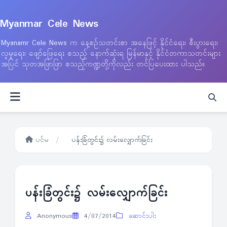
Myanmar Cele News
Myanamr Cele News က နေ့စဉ်သတင်းစာ အနေဖြင့် နိုင်ငံရေး၊ စီးပွားရေး၊
လူမှုရေး၊ ဖျော်ဖြေရေး စသည့် နောက်ဆုံးရ မြန်မာနှင့် နိုင်ငံတကာသတင်းများ
အပြင် သုတအဖြာဖြာ စသည့်ကဏ္ဍတို့ကိုလည်း တင်ပြပေးထား ပါသည်။
ပင်မ
/
ပန်းခြံတွင်း၌ လမ်းလျှောက်ခြင်း
ပန်းခြံတွင်း၌ လမ်းလျှောက်ခြင်း
Anonymous
4/07/2014
ဆောင်းပါး