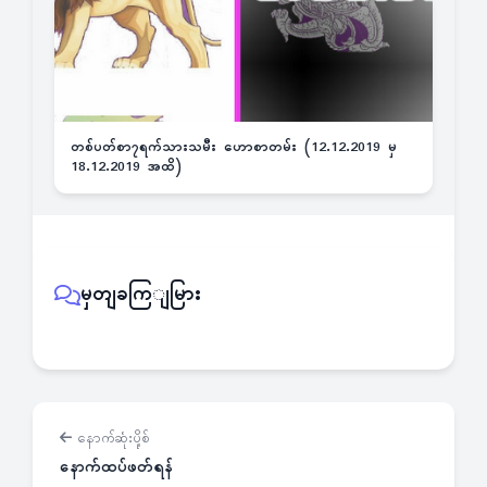
တစ်ပတ်စာ၇ရက်သားသမီး ဟောစာတမ်း (12.12.2019 မှ
18.12.2019 အထိ)
မှတျခကြျမြား
နောက်ဆုံးပို့စ်
နောက်ထပ်ဖတ်ရန်