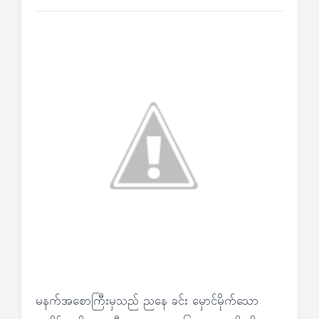
မနက်အစောကြီးမှသည် ညနေ ခင်း မှောင်မိုက်သော