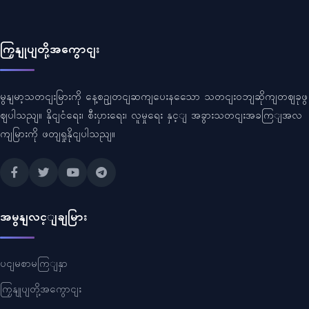
ကြှနျုပျတို့အကွောငျး
မွနျမာ့သတငျးမြားကို နေ့စဥျတငျဆကျပေးနသေော သတငျးဝဘျဆိုကျတဈခုဖွ
ဈပါသညျ။ နိုငျငံရေး၊ စီးပှားရေး၊ လူမှုရေး နှင့ျ အခွားသတငျးအခကြျအလ
ကျမြားကို ဖတျရှုနိုငျပါသညျ။
အမွနျလင့ျချမြား
ပငျမစာမကြျနှာ
ကြှနျုပျတို့အကွောငျး