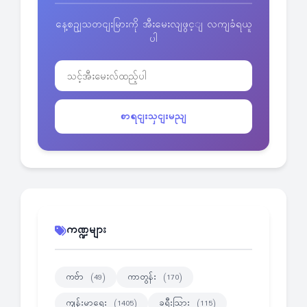
နေ့စဥျသတငျးမြားကို အီးမေးလျဖွင့ျ လကျခံရယူ
ပါ
စာရငျးသှငျးမညျ
ကဏ္ဍများ
ကဗ်ာ
ကာတွန်း
(49)
(170)
ကျန်းမာရေး
ခရီးသြား
(1405)
(115)