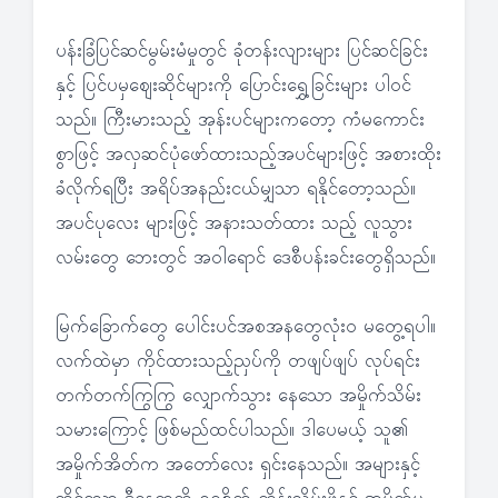
ပန်းခြံပြင်ဆင်မွမ်းမံမှုတွင် ခုံတန်းလျားများ ပြင်ဆင်ခြင်း
နှင့် ပြင်ပမှဈေးဆိုင်များကို ပြောင်းရွှေ့ခြင်းများ ပါဝင်
သည်။ ကြီးမားသည့် အုန်းပင်များကတော့ ကံမကောင်း
စွာဖြင့် အလှဆင်ပုံဖော်ထားသည့်အပင်များဖြင့် အစားထိုး
ခံလိုက်ရပြီး အရိပ်အနည်းငယ်မျှသာ ရနိုင်တော့သည်။
အပင်ပုလေး များဖြင့် အနားသတ်ထား သည့် လူသွား
လမ်းတွေ ဘေးတွင် အဝါရောင် ဒေစီပန်းခင်းတွေရှိသည်။
မြက်ခြောက်တွေ ပေါင်းပင်အစအနတွေလုံးဝ မတွေ့ရပါ။
လက်ထဲမှာ ကိုင်ထားသည့်ညှပ်ကို တဖျပ်ဖျပ် လုပ်ရင်း
တက်တက်ကြွကြွ လျှောက်သွား နေသော အမှိုက်သိမ်း
သမားကြောင့် ဖြစ်မည်ထင်ပါသည်။ ဒါပေမယ့် သူ၏
အမှိုက်အိတ်က အတော်လေး ရှင်းနေသည်။ အများနှင့်