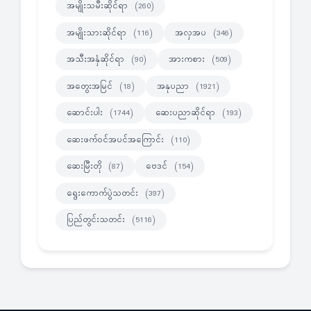
အမျိုးသမီးဆိုင်ရာ
(260)
အမျိုးသားဆိုင်ရာ
အလှအပ
(116)
(346)
အသီးအနှံဆိုင်ရာ
အားကစား
(90)
(509)
အတွေးအမြင်
အနုပညာ
(18)
(1921)
ဆောင်းပါး
ဆေးပညာဆိုင်ရာ
(1744)
(193)
ဆေးဖက်ဝင်အပင်အကြောင်း
(110)
ဆေးမြီးတို
ဗေဒင်
(87)
(154)
ရွေးကောက်ပွဲသတင်း
(397)
ပြည်တွင်းသတင်း
(5116)