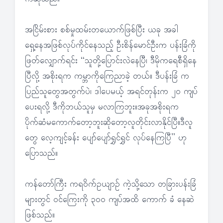
အငြိမ်းစား စစ်မှုထမ်းတယောက်ဖြစ်ပြီး ယခု အခါ
ရှေ့နေအဖြစ်လုပ်ကိုင်နေသည့် ဦးစိန်မောင်ဦးက ပန်းခြံကို
ဖြတ်လျှောက်ရင်း “သူတို့ပြောင်းလဲနေပြီ၊ ဒီမိုကရေစီရှိနေ
ပြီလို့ အစိုးရက ကမ္ဘာကိုကြေညာခဲ့ တယ်။ ဒီပန်းခြံ က
ပြည်သူတွေအတွက်ပဲ၊ ဒါပေမယ့် အရင်တုန်းက ၂၀ ကျပ်
ပေးရလို့ ဒီကိုဘယ်သူမှ မလာကြဘူး။အခုအစိုးရက
ပိုက်ဆံမကောက်တော့ဘူးဆိုတော့လူတိုင်းလာနိုင်ပြီ။ဒီလူ
တွေ လေ့ကျင့်ခန်း ပျော်ပျော်ရွှင်ရွှင် လုပ်နေကြပြီ” ဟု
ပြောသည်။
ကန်တော်ကြီး ကရဝိက်ဥယျာဉ် ကဲ့သို့သော တခြားပန်းခြံ
များတွင် ဝင်ကြေးကို ၃၀ဝ ကျပ်အထိ ကောက် ခံ နေဆဲ
ဖြစ်သည်။