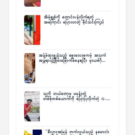
အိမ့်ချစ်ကို တောင်းပန်လိုက်ရတဲ့
အကြောင်း ပြောလာတဲ့ ခိုင်သင်းကြည်
အနံ့ခံထူးချွန်သည့် ခွေးလေးစကမ့် အသက်
အန္တရာယ်ခြိမ်းခြောက်ခံနေရပြီး မူးယစ်ဂိုဏ်း
က ဆုကြေးထုတ်ထား
သူ့ကို ဘယ်တော့မှ မမုန်းတဲ့
တစ်စုံတစ်ယောက်ကို ပြောပြလိုက်တဲ့ G-
Fatt
”စီးပွားအမြန် တက်လွယ်သည့် နမောငါး