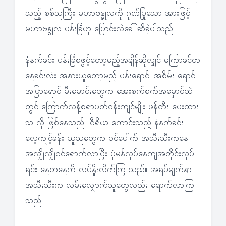
သည့် စစ်သူကြီး မဟာဗန္ဓုလကို ဂုဏ်ပြုသော အားဖြင့်
မဟာဗန္ဓုလ ပန်းခြံဟု ပြောင်းလဲခေါ်ဆိုခဲ့ပါသည်။
နံနက်ခင်း ပန်းခြံစဖွင့်တော့မည့်အချိန်ဆိုလျှင် မကြာခင်တ
နေ့ခင်းလုံး အနားယူတော့မည့် ပန်းရောင်၊ အစိမ်း ရောင်၊
အပြာရောင် မီးမောင်းတွေက အေးစက်စက်အမှောင်ထဲ
တွင် ကြောက်လန့်စရာပတ်ဝန်းကျင်မျိုး ဖန်တီး ပေးထား
သ လို ဖြစ်နေသည်။ ဝီရိယ ကောင်းသည့် နံနက်ခင်း
လေ့ကျင့်ခန်း ယူသူတွေက ဝင်ပေါက် အသီးသီးကနေ
အလျှိုလျှိုဝင်ရောက်လာပြီး ပုံမှန်လုပ်နေကျအတိုင်းလုပ်
ရင်း နေ့တနေ့ကို လှုပ်နှိုးလိုက်ကြ သည်။ အရပ်မျက်နှာ
အသီးသီးက လမ်းလျှောက်သူတွေလည်း ရောက်လာကြ
သည်။