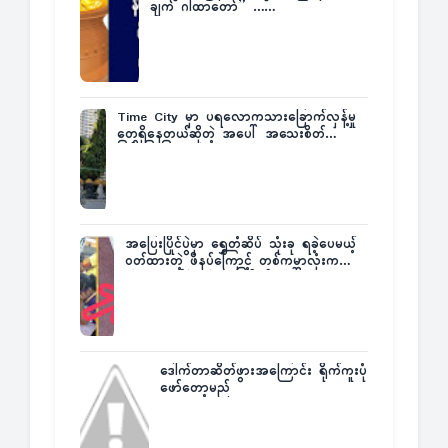
ချက် ဂါထာတော်” ……
Time City မှာ ပရလောကသားခြောက်လှန့်မှု
တွေရှိနေတယ်ဆိုတဲ့ အပေါ် အသေးစိတ်
ပြန်ပြောပြလာတဲ့ Times City Project
Director ဦးမြတ်မင်း
အပြေးပြိုင်ပွဲမှာ ရွှေတံဆိပ် သုံးခု ရခဲ့ပေမယ့်
ဝတ်ထားတဲ့ ဖိနပ်ကြောင့် တစ်ကမ္ဘာလုံးက
အံ့အားသင့်ခဲ့ရတဲ့ အဖြစ်မှန်
ဒေါက်တာဆိတ်ဖွားအကြောင်း ရိုက်ကူးပုံ
ဖော်တော့မည်