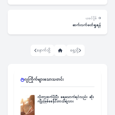
ယခင်ပို့စ်
ဆက်လက်ဖတ်ရှုရန်
နောက်သို့
ရှေ့သို့
လူကြိုက်များသောသတင်း
လိုတာထက်ပိုပြီး ရေသောက်ရင်လည်း ဆိုး
ကျိုးဖြစ်စေနိုင်တာသိရဲ့လား