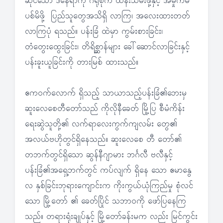
ဆိုင်သော ဒီနေရာကို ဂရုစိုက် ထိန်းသိမ်းဖို့နှင့် အမှိုက်မ
ပစ်မိဖို့ ပြည်သူတွေအသိရှိ လာကြ၊ အလေးထားတတ်
လာကြပုံ ရသည်။ ပန်းခြံ ထဲမှာ ကွမ်းစားခြင်း၊
တံတွေးထွေးခြင်း၊ တိရိစ္ဆာန်များ ခေါ်ဆောင်လာခြင်းနှင့်
ပန်းခူးယူခြင်းကို တားမြစ် ထားသည်။
ဧကဝက်လောက် ရှိသည့် သာယာသည့်ပန်းခြံ၏ဘေးမှ
ဆူးလေစေတီတော်သည် ကိုလိုနီခေတ် မြို့ပြ စီမံကိန်း
ရေးဆွဲသူတို့၏ လက်ရာလေးကွက်ကျလမ်း တွေ၏
အလယ်ဗဟိုတွင်ရှိနေသည်။ ဆူးလေစေ တီ တော်၏
တဘက်တွင်ရှိသော ဆွန်နီဂျာမား ဘင်္ဂလီ ဗလီနှင့်
ပန်းခြံ၏အရှေ့ဘက်တွင် ကပ်လျက် ရှိနေ သော ဧမာနွေ
လ နှစ်ခြင်းဘုရားကျောင်းက ကိုးကွယ်ယုံကြည်မှု စုံလင်
သော မြို့တော် ၏ ခေတ်ပြိုင် သဘာဝကို ဖော်ပြနေကြ
သည်။ တရားရုံးချုပ်နှင့် မြို့တော်ခန်းမက လည်း မြင်ကွင်း