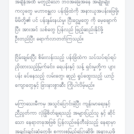
အချိန်အထိ မတူညီသော ဘဝအခြေအနေ အမျိုးမျိုး
ကလူတွေ မဟာဗန္ဓုလ ပန်းခြံထဲကို အနားယူအပန်းဖြေဖို့၊
မိမိတို့၏ ပင် ပန်းနွမ်းနယ်မှု၊ ငြီးငွေ့မှုတွေ ကို မေ့ဖျောက်
ပြီး အားအင် သစ်တွေ ပြန်လည် ဖြည့်ဆည်းနိုင်ဖို့
ဦးတည်ပြီး ရောက်လာတတ်ကြသည်။
ငြိမ်းချမ်းပြီး စိမ်းလန်းသည့် ပန်းခြံထဲက သပ်သပ်ရပ်ရပ်
ညှိထားသည့်မြက်ခင်း၊ ရေပန်းနှင့် သန့် ရှင်းမှုတို့က ပျား
ပန်း ခပ်နေသည့် လမ်းတွေ၊ ဆူညံ ရှုပ်ထွေးသည့် ယာဉ်
ကျောတွေနှင့် ခြားနားစွာဆီး ကြိုပါလိမ့်မည်။
မကြာသေးမီကမှ အသွင်ပြောင်းခဲ့ပြီး ကျန်းမာရေးနှင့်
ညီညွတ်ကာ လုံခြုံစိတ်ချရသည့် အများပြည်သူ နှင့် ဆိုင်
သော နေရာတခုအဖြစ် ပြန်လည်ဖန်တီးခဲ့သည့် နေရာမှာ
အချင်းချင်းဆုံတွေ့ဖို့၊ စကားစမြည်ပြောဆိုဖို့၊ အနားယူဖို့