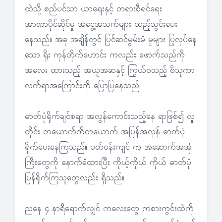
ထဲသို့ စည်ပင်သာ ယာရေးနှင့် တရားစီရင်ရေး
အာဏာပိုင်ဆိုင်မှု အငွေ့အသက်များ ထည့်သွင်းပေး
နေသည်။ အခု အချိန်တွင် ပြင်ဆင်မွမ်းမံ မှုများ ပြုလုပ်နေ
သော ရိုး ကုန်တိုက်ဟောင်း ကလည်း ဖောက်သည်ကို
အလေး ထားသည့် အယူအဆနှင့် ကြွယ်ဝသည့် ဗိသုကာ
လက်ရာအကြောင်းကို ပြောပြနေသည်။
ဓာတ်ပုံရိုက်ချင်စရာ အလွန်ကောင်းသည့်နေ ရာဖြစ်၍ လူ
တိုင်း တယောက်ကိုတယောက် အပြန်အလှန် ဓာတ်ပုံ
ရိုက်ပေးနေကြသည်။ ပတ်ဝန်းကျင် က အဆောက်အအုံ
ကြီးတွေကို နောက်ခံထားပြီး ကိုယ့်ကိုယ် ကိုယ် ဓာတ်ပုံ
ပြန်ရိုက်ကြသူတွေလည်း ရှိသည်။
ညနေ ၄ နာရီရောက်လျှင် ကလေးတွေ ကစားကွင်းထဲကို