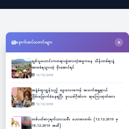
နောက်ထပ်သတင်းများ
ချစ်သူဟောင်းကတရားစွဲထားတဲ့အမှုကနေ သိန်းတစ်ရာနဲ့
အာမခံရသွားတဲ့ မိုးအောင်ရင်
12/13/2019
အနံ့ခံထူးချွန်သည့် ခွေးလေးစကမ့် အသက်အန္တရာယ်
ခြိမ်းခြောက်ခံနေရပြီး မူးယစ်ဂိုဏ်းက ဆုကြေးထုတ်ထား
12/13/2019
တစ်ပတ်စာ၇ရက်သားသမီး ဟောစာတမ်း (12.12.2019 မှ
18.12.2019 အထိ)