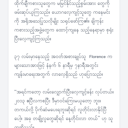
ထိုက်ချီကစားသူတွေက မမြင်နိုင်သည့်စွမ်းအား တွေကို
ဖမ်းဆုပ်ယူကြသည်။ ယောဂလေ့ကျင့်သူတွေ ကနေမင်း
ကို အရိုအသေပြုသလိုမျိုး သရုပ်ဖော်ကြ၏။ ချိကုန်း
ကစားသည့်အဖွဲ့တွေက ထောင့်ကျနေ သည့်နေရာမှာ စုရုံး
ပြီးလေ့ကျင့်ကြသည်။
၃၇ လမ်းမှာနေသည့် အဝတ်အစားချုပ်သူ Florence က
များသောအားဖြင့် နံနက် ၆ နာရီမှ ၇နာရီအတွင်း
ကျန်းမာရေးအတွက် လာလေ့ရှိသည် ဟုပြောသည်။
“အရင်ကတော့ လမ်းလျှောက်ပြီးလေ့ကျင့်ခန်း လုပ်တယ်။
၂၀၁၃ ဧပြီလကစပြီး ဒီမှာဝင်ကြေးမယူတော့ ဘူး။
တကယ်လို့ ပိုက်ဆံမပေးရဘူးဆိုရင် လူတိုင်းလာနိုင်ပြီ
ပေါ့။ အခု တချို့လူတွေဆိုရင် နေ့တိုင်းလာ တယ်” ဟု သူ
ကဆိုသည်။