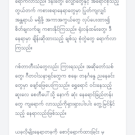
ရောက်လာသည်။ ဒန်းတွေ၊ လျှောတွေနှင့် အရောင်စုံသည့်
တွယ်တက် ကစားစရာနေရာတွေမှာ ပြုတ်ကျလျှင်
အန္တရာယ် မရှိဖို့ အကာအကွယ်တွေ လုပ်ပေးထား၍
စိတ်ချလက်ချ ကစားနိုင်ကြသည်။ ရုံးဝန်ထမ်းတွေ၊ ဒီ
နေရာမှာ ချိန်းဆိုထားသည့် ချစ်သူ စုံတွဲတွေ ရောက်လာ
ကြသည်။
ဂစ်တာတီးသံတွေလည်း ကြားရသည်။ အဆိုတော်သစ်
တွေ၊ ဂီတဝါသနာရှင်တွေက စနေ၊ တနင်္ဂနွေ ညနေခင်း
တွေမှာ ဖျော်ဖြေပေးကြသည်။ ရွှေရောင် ဝင်းနေသည့်
ဆူးလေ စေတီပေါ်သို့ နောက် ဆုံး နေရောင်ခြည်တန်း
တွေ ကျရောက် လာသည်ကိုရှားရှားပါးပါး တွေ့မြင်နိုင်
သည့် နေရာလည်းဖြစ်သည်။
ယခုလိုမျိုးနေရာတခုကို စောင့်ရှောက်ထားခြင်း မှ