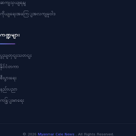
ဆကျသှယျရနျ
ကိုယျရေးအခကြျအလကျမူဝါဒ
ကဏ္ဍများ
ပွညျတှငျးသတငျး
နိုင်ငံတကာ
စီးပွားရေး
နည်းပညာ
ကနြျးမာရေး
©
2026
Myanmar Cele News
. All Rights Reserved.