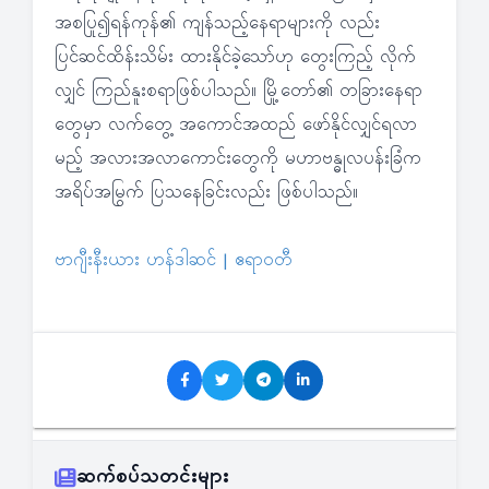
အစပြု၍ရန်ကုန်၏ ကျန်သည့်နေရာများကို လည်း
ပြင်ဆင်ထိန်းသိမ်း ထားနိုင်ခဲ့သော်ဟု တွေးကြည့် လိုက်
လျှင် ကြည်နူးစရာဖြစ်ပါသည်။ မြို့တော်၏ တခြားနေရာ
တွေမှာ လက်တွေ့ အကောင်အထည် ဖော်နိုင်လျှင်ရလာ
မည့် အလားအလာကောင်းတွေကို မဟာဗန္ဓုလပန်းခြံက
အရိပ်အမြွက် ပြသနေခြင်းလည်း ဖြစ်ပါသည်။
ဗာဂျီးနီးယား ဟန်ဒါဆင် | ဧရာဝတီ
ဆက်စပ်သတင်းများ