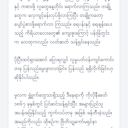
နှင့် ကစားဖို့ လူတွေနေ့တိုင်း ရောက်လာကြသည်။ တချို့
တွေက လေ့ကျင့်ခန်းလုပ်ဖို့လာကြပြီး တချို့ကတော့
ပျော်ပွဲစားဖို့ရောက်လာ ကြသည်။ ရေပန်းနှင့် ရေဖျန်းပေး
သည့် ကိရိယာလေးတွေ၏ ကျေးဇူးကြောင့် ပန်းခြံတွင်း
က လေထုကလည်း လတ်ဆတ် သန့်ရှင်းနေသည်။
ပိုပြီးထင်ရှားအောင် ပြောရလျှင် လူမှုပတ်ဝန်းကျင်ကောင်း
တခု ပြန်လည်မွေးဖွားလာခြင်း၊ ပြန်လည် ရရှိလိုက်ခြင်းဟု
ဆိုနိုင်ပါသည်။
မူလက ရွှံ့ဗွက်တွေသာရှိသည့် ဒီနေရာကို ကိုလိုနီခေတ်
၁၈၆၇ ခုနှစ်တွင် ပြင်ဆင်သန့်ရှင်းပြီး အများပြည်သူ
အပန်းဖြေနိုင်သည့် ကွက်လပ်တခု အဖြစ် ဖန်တီးခဲ့သည်။
အမည်ကိုလည်း ထိုစဉ်က ဗြိတိသျှကော်မရှင်နာ