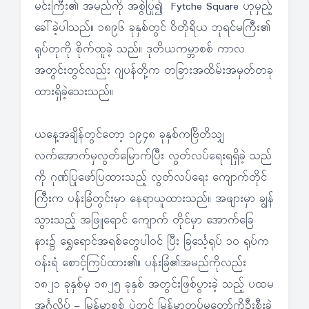
မင်းကြီး၏ အမည်ကို အစွဲပြု၍ Fytche Square ဟုမှည့်
ခေါ်ခဲ့ပါသည်။ ၁၈၉၆ ခုနှစ်တွင် ဝိတိုရိယ ဘုရင်မကြီး၏
ရုပ်တုကို စိုက်ထူခဲ့ သည်။ ဒုတိယကမ္ဘာစစ် ကာလ
အတွင်းတွင်လည်း ဂျပန်တို့က တခြားအထိမ်းအမှတ်တခု
ထားရှိခဲ့သေးသည်။
ယနေ့အချိန်တွင်တော့ ၁၉၄၈ ခုနှစ်ကဗြိတိသျှ
လက်အောက်မှလွတ်မြောက်ပြီး လွတ်လပ်ရေးရရှိခဲ့ သည်
ကို ဂုဏ်ပြုဖော်ပြထားသည့် လွတ်လပ်ရေး ကျောက်တိုင်
ကြီးက ပန်းခြံတွင်းမှာ နေရာယူထားသည်။ အဖျားမှာ ချွန်
သွားသည့် အဖြူရောင် ကျောက် တိုင်မှာ အောက်ခြေ
နား၌ ရွှေရောင်အရစ်တွေပါဝင် ပြီး ခြင်္သေ့ရုပ် ၁၀ ရုပ်က
ဝန်းရံ စောင့်ကြပ်ထား၏။ ပန်းခြံ၏အမည်ကိုလည်း
၁၈၂၁ ခုနှစ်မှ ၁၈၂၅ ခုနှစ် အတွင်းဖြစ်ပွားခဲ့ သည့် ပထမ
အင်္ဂလိပ် – မြန်မာစစ် ပွဲတွင် မြန်မာတပ်မတော်ကိုဦးစီးခဲ့