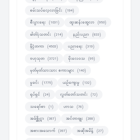
စမ်းသပ်လေ့လာခြင်း
(194)
စီးပွားရေး
ထူးဆန်းထွေလာ
(1031)
(950)
ဓါတ်ပုံသတင်း
နည်းပညာ
(214)
(833)
နိုင္ငံတကာ
ပညာရေး
(4503)
(319)
ဗဟုသုတ
မိုးလေဝသ
(3721)
(95)
မှတ်မှတ်သားသား စကားများ
(140)
မှုခင်း
ယဉ်ကျေးမှု
(1775)
(132)
ရုပ်ရှင်
လွတ်တော်သတင်း
(24)
(72)
သရော်စာ
ဟာသ
(1)
(76)
အခ်စ္ဆိုင္ရာ
အင်တာဗျုး
(387)
(288)
အစားအသောက်
အဆိုအမိန့်
(397)
(27)