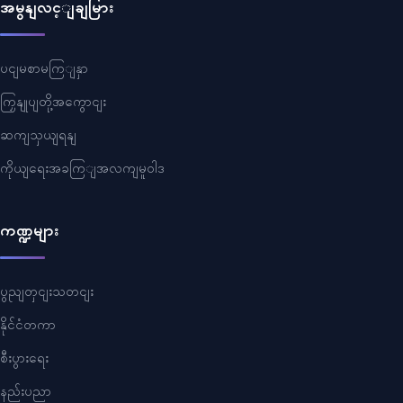
အမွနျလင့ျချမြား
ပငျမစာမကြျနှာ
ကြှနျုပျတို့အကွောငျး
ဆကျသှယျရနျ
ကိုယျရေးအခကြျအလကျမူဝါဒ
ကဏ္ဍများ
ပွညျတှငျးသတငျး
နိုင်ငံတကာ
စီးပွားရေး
နည်းပညာ