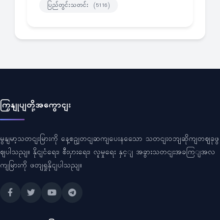
ပြည်တွင်းသတင်း
(5116)
ကြှနျုပျတို့အကွောငျး
မွနျမာ့သတငျးမြားကို နေ့စဥျတငျဆကျပေးနသေော သတငျးဝဘျဆိုကျတဈခုဖွ
ဈပါသညျ။ နိုငျငံရေး၊ စီးပှားရေး၊ လူမှုရေး နှင့ျ အခွားသတငျးအခကြျအလ
ကျမြားကို ဖတျရှုနိုငျပါသညျ။