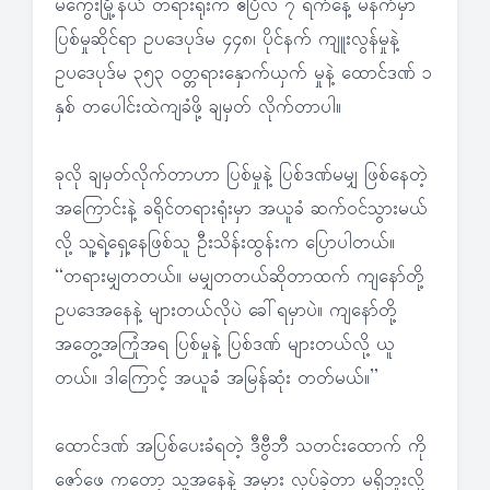
မကွေးမြို့နယ် တရားရုံးက ဧပြီလ ၇ ရက်နေ့ မနက်မှာ
ပြစ်မှုဆိုင်ရာ ဥပဒေပုဒ်မ ၄၄၈၊ ပိုင်နက် ကျူးလွန်မှုနဲ့
ဥပဒေပုဒ်မ ၃၅၃ ဝတ္တရားနှောက်ယှက် မှုနဲ့ ထောင်ဒဏ် ၁
နှစ် တပေါင်းထဲကျခံဖို့ ချမှတ် လိုက်တာပါ။
ခုလို ချမှတ်လိုက်တာဟာ ပြစ်မှုနဲ့ ပြစ်ဒဏ်မမျှ ဖြစ်နေတဲ့
အကြောင်းနဲ့ ခရိုင်တရားရုံးမှာ အယူခံ ဆက်ဝင်သွားမယ်
လို့ သူ့ရဲ့ရှေ့နေဖြစ်သူ ဦးသိန်းထွန်းက ပြောပါတယ်။
“တရားမျှတတယ်။ မမျှတတယ်ဆိုတာထက် ကျနော်တို့
ဥပဒေအနေနဲ့ များတယ်လိုပဲ ခေါ်ရမှာပဲ။ ကျနော်တို့
အတွေ့အကြုံအရ ပြစ်မှုနဲ့ ပြစ်ဒဏ် များတယ်လို့ ယူ
တယ်။ ဒါကြောင့် အယူခံ အမြန်ဆုံး တတ်မယ်။”
ထောင်ဒဏ် အပြစ်ပေးခံရတဲ့ ဒီဗွီဘီ သတင်းထောက် ကို
ဇော်ဖေ ကတော့ သူ့အနေနဲ့ အမှား လုပ်ခဲ့တာ မရှိဘူးလို့