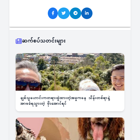
ဆက်စပ်သတင်းများ
ချစ်သူဟောင်းကတရားစွဲထားတဲ့အမှုကနေ သိန်းတစ်ရာနဲ့
အာမခံရသွားတဲ့ မိုးအောင်ရင်