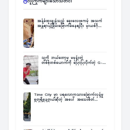
လူကြိုက်များသောသတင်း
အနံ့ခံထူးချွန်သည့် ခွေးလေးစကမ့် အသက်
အန္တရာယ်ခြိမ်းခြောက်ခံနေရပြီး မူးယစ်ဂိုဏ်း
က ဆုကြေးထုတ်ထား
သူ့ကို ဘယ်တော့မှ မမုန်းတဲ့
တစ်စုံတစ်ယောက်ကို ပြောပြလိုက်တဲ့ G-
Fatt
Time City မှာ ပရလောကသားခြောက်လှန့်မှု
တွေရှိနေတယ်ဆိုတဲ့ အပေါ် အသေးစိတ်
ပြန်ပြောပြလာတဲ့ Times City Project
Director ဦးမြတ်မင်း