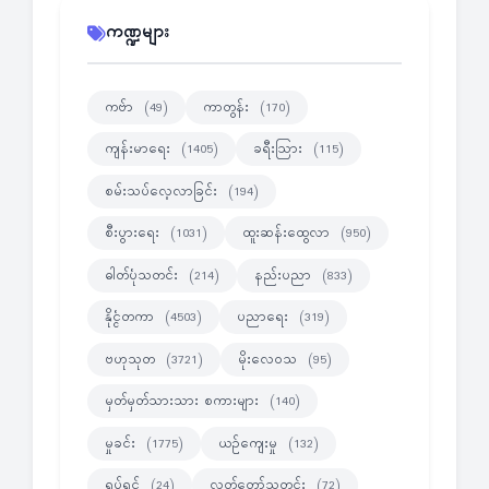
ကဏ္ဍများ
ကဗ်ာ
ကာတွန်း
(49)
(170)
ကျန်းမာရေး
ခရီးသြား
(1405)
(115)
စမ်းသပ်လေ့လာခြင်း
(194)
စီးပွားရေး
ထူးဆန်းထွေလာ
(1031)
(950)
ဓါတ်ပုံသတင်း
နည်းပညာ
(214)
(833)
နိုင္ငံတကာ
ပညာရေး
(4503)
(319)
ဗဟုသုတ
မိုးလေဝသ
(3721)
(95)
မှတ်မှတ်သားသား စကားများ
(140)
မှုခင်း
ယဉ်ကျေးမှု
(1775)
(132)
ရုပ်ရှင်
လွတ်တော်သတင်း
(24)
(72)