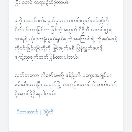
ပြီး စတင် တရားစွဲဆိုခဲ့တာပါ။
ခုလို ထောင်ဒဏ်ချမှတ်မှုဟာ သတင်းလွတ်လပ်ခွင့်ကို
ပိတ်ပင်တားမြစ်တာဖြစ်တဲ့အတွက် ဒီဗွီဘီ သတင်းဌာန
အနေနဲ့ လုံးဝကန့်ကွက်ရှုတ်ချတဲ့အကြောင်းနဲ့ ကိုဇော်ဖေနဲ့
ကိုဝင်းမြင့်လှိုင်တို့ကို ခြွင်းချက်မရှိ ပြန်လွှတ်ပေးဖို့
ကြေညာချက်ထုတ်ပြန်ထားပါတယ်။
လတ်တလော ကိုဇော်ဖေတို့ နှစ်ဦးကို မကွေးအချုပ်မှာ
ဖမ်းဆီးထားပြီး သရက်မြို့ အကျဉ်းထောင်ကို ဆက်လက်
ပို့ဆောင်ဖို့ရှိနေပါတယ်။
ပီတာအောင် | ဒီဗွီဘီ