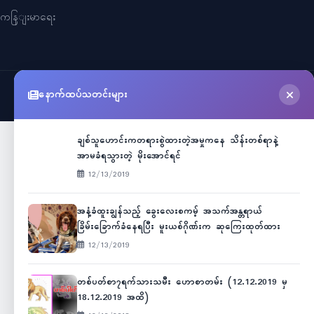
ကနြျးမာရေး
နောက်ထပ်သတင်းများ
©
2026
Myanmar Cele News
. All Rights Reserved.
ချစ်သူဟောင်းကတရားစွဲထားတဲ့အမှုကနေ သိန်းတစ်ရာနဲ့
အာမခံရသွားတဲ့ မိုးအောင်ရင်
12/13/2019
အနံ့ခံထူးချွန်သည့် ခွေးလေးစကမ့် အသက်အန္တရာယ်
ခြိမ်းခြောက်ခံနေရပြီး မူးယစ်ဂိုဏ်းက ဆုကြေးထုတ်ထား
12/13/2019
တစ်ပတ်စာ၇ရက်သားသမီး ဟောစာတမ်း (12.12.2019 မှ
18.12.2019 အထိ)