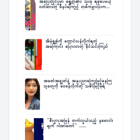
အပြေးပြိုင်ပွဲမှာ ရွှေတံဆိပ် သုံးခု ရခဲ့ပေမယ့်
ဝတ်ထားတဲ့ ဖိနပ်ကြောင့် တစ်ကမ္ဘာလုံးက
အံ့အားသင့်ခဲ့ရတဲ့ အဖြစ်မှန်
အိမ့်ချစ်ကို တောင်းပန်လိုက်ရတဲ့
အကြောင်း ပြောလာတဲ့ ခိုင်သင်းကြည်
အဖော်အချွတ်နဲ့ အနုပညာကြေးမြင့်နေကြ
သူတွေကို ဝေဖန်လိုက်တဲ့ သင်္ဇာမြင့်မိုရ်
”စီးပွားအမြန် တက်လွယ်သည့် နမောငါး
ချက် ဂါထာတော်” ……