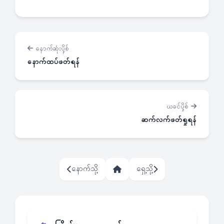
နောက်ဆုံးပို့စ်
နောက်ထပ်ဖတ်ရန်
ယခင်ပို့စ်
ဆက်လက်ဖတ်ရှုရန်
နောက်သို့
ရှေ့သို့