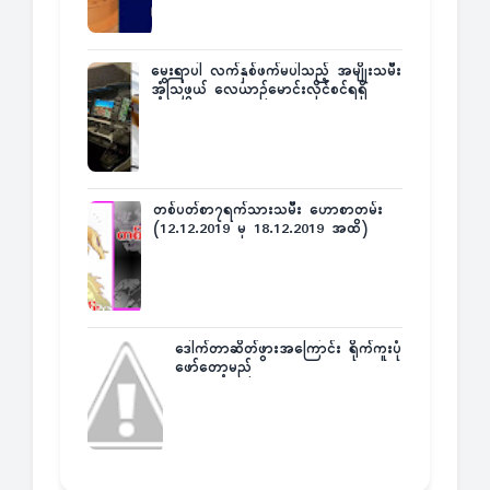
မွေးရာပါ လက်နှစ်ဖက်မပါသည့် အမျိုးသမီး
အံ့သြဖွယ် လေယာဉ်မောင်းလိုင်စင်ရရှိ
တစ်ပတ်စာ၇ရက်သားသမီး ဟောစာတမ်း
(12.12.2019 မှ 18.12.2019 အထိ)
ဒေါက်တာဆိတ်ဖွားအကြောင်း ရိုက်ကူးပုံ
ဖော်တော့မည်