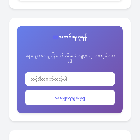
သတင်းရယူရန်
နေ့စဥျသတငျးမြားကို အီးမေးလျဖွင့ျ လကျခံရယူ
ပါ
စာရငျးသှငျးမညျ