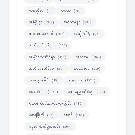
သရော်စာ
ဟာသ
(1)
(76)
အခ်စ္ဆိုင္ရာ
အင်တာဗျုး
(387)
(288)
အစားအသောက်
အဆိုအမိန့်
(397)
(27)
အမျိုးသမီးဆိုင်ရာ
(260)
အမျိုးသားဆိုင်ရာ
အလှအပ
(116)
(346)
အသီးအနှံဆိုင်ရာ
အားကစား
(90)
(509)
အတွေးအမြင်
အနုပညာ
(18)
(1921)
ဆောင်းပါး
ဆေးပညာဆိုင်ရာ
(1744)
(193)
ဆေးဖက်ဝင်အပင်အကြောင်း
(110)
ဆေးမြီးတို
ဗေဒင်
(87)
(154)
ရွေးကောက်ပွဲသတင်း
(397)