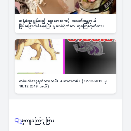
အနံ့ခံထူးချွန်သည့် ခွေးလေးစကမ့် အသက်အန္တရာယ်
ခြိမ်းခြောက်ခံနေရပြီး မူးယစ်ဂိုဏ်းက ဆုကြေးထုတ်ထား
တစ်ပတ်စာ၇ရက်သားသမီး ဟောစာတမ်း (12.12.2019 မှ
18.12.2019 အထိ)
မှတျခကြျမြား