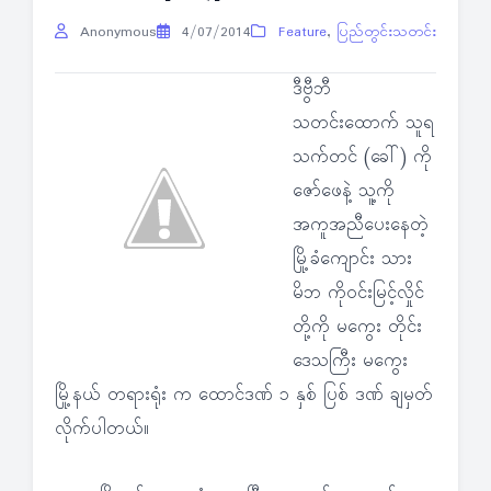
Anonymous
4/07/2014
Feature
,
ပြည်တွင်းသတင်း
ဒီဗွီဘီ
သတင်းထောက် သူရ
သက်တင် (ခေါ်) ကို
ဇော်ဖေနဲ့ သူ့ကို
အကူအညီပေးနေတဲ့
မြို့ခံကျောင်း သား
မိဘ ကိုဝင်းမြင့်လှိုင်
တို့ကို မကွေး တိုင်း
ဒေသကြီး မကွေး
မြို့နယ် တရားရုံး က ထောင်ဒဏ် ၁ နှစ် ပြစ် ဒဏ် ချမှတ်
လိုက်ပါတယ်။