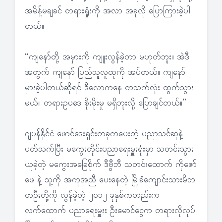
အမိန့်မချခင် တရားရှုံးကို အလာ အခုလို ပြောကြားခဲ့ပါ
တယ်။
“ကျနော်တို့ အမှားကို ကျူးလွန်ခဲ့တာ မဟုတ်ဘူး။ အဲဒီ
အတွက် ကျနော် ပြည်သူလူထုကို အပ်တယ်။ ကျနော်
မှားခဲ့ပါတယ်ဆိုရင် ဒီလောကနေ တသက်လုံး ထွက်သွား
မယ်။ တရားဥပဒေ စိုးမိုးမှု မရှိဘူးလို့ ပြောချင်တယ်။”
ဂျပန်နိုင်ငံ ဖောင်ဒေးရှင်းတခုကပေးတဲ့ ပညာသင်ဆုနဲ့
ပတ်သက်ပြီး မကွေးတိုင်းပညာရေးမှူးရုံးမှာ သတင်းသွား
ယူခဲ့တဲ့ မကွေးအခြေစိုက် ဒီဗွီဘီ သတင်းထောက် ကိုဇော်
ဖေ နဲ့ သူ့ကို အကူအညီ ပေးနေတဲ့ မြို့ခံကျောင်းသားမိဘ
တဦးတို့ကို လွန်ခဲ့တဲ့ ၂၀၁၂ ခုနှစ်ကတည်းက
လက်ထောက် ပညာရေးမှူးး ဦးမောင်ငွေက တရားလိုလုပ်