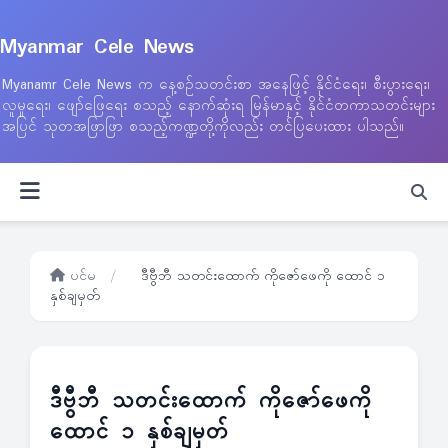
Myanmar Cele News
Myanamr Cele News က နေ့စဉ်သတင်းစာ အနေဖြင့် နိုင်ငံရေး၊ စီးပွားရေး၊
လူမှုရေး၊ ဖျော်ဖြေရေး စသည့် နောက်ဆုံးရ မြန်မာနှင့် နိုင်ငံတကာသတင်းများ
အပြင် သုတအဖြာဖြာ စသည့်ကဏ္ဍတို့ကိုလည်း တင်ပြပေးထား ပါသည်။
ပင်မ
/
ဒီဗွီဘီ သတင်းထောက် ကိုဇော်ဖေကို ထောင် ၁
နှစ်ချမှတ်
ဒီဗွီဘီ သတင်းထောက် ကိုဇော်ဖေကို
ထောင် ၁ နှစ်ချမှတ်