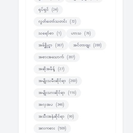
ရုပ်ရှင်
(24)
လွတ်တော်သတင်း
(72)
သရော်စာ
(1)
ဟာသ
(76)
အခ်စ္ဆိုင္ရာ
(387)
အင်တာဗျုး
(288)
အစားအသောက်
(397)
အဆိုအမိန့်
(27)
အမျိုးသမီးဆိုင်ရာ
(260)
အမျိုးသားဆိုင်ရာ
(116)
အလှအပ
(346)
အသီးအနှံဆိုင်ရာ
(90)
အားကစား
(509)