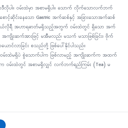
ဉ်ကဒီလိုပါ။ ဝမ်းထဲမှာ အစာမရှိပါ။ သောက် လိုက်သောလက်ဘက်
 စောင့်ဆိုင်းနေသော Gastric အက်ဆစ်နှင့် အခြားသောအက်ဆစ်
ာ ကယ်လိုရီ အဟာရဓာတ်မရှိသည့်အတွက် ဝမ်းထဲတွင် ရှိသော အက်
ဲသည် အကျိုးဆက်အားဖြင့် မအီမလည်၊ မသက် မသာဖြစ်ခြင်း၊ ဗိုက်
ယောင်လာခြင်း စသည်တို့ ဖြစ်ပေါ်နိုင်ပါသည်။
ွာ ဝမ်းထဲမရှိပဲ စွဲသောက်ပါက ဖြစ်လာမည့် အကျိုးဆက်က အထက်
များက ဝမ်းထဲတွင် အစာမရှိလျှင် လက်ဘက်ရည်ကြမ်း (Tea) မ