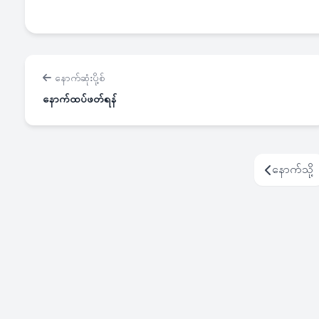
နောက်ဆုံးပို့စ်
နောက်ထပ်ဖတ်ရန်
နောက်သို့