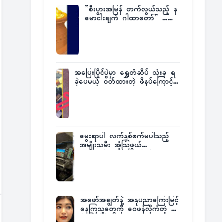
”စီးပွားအမြန် တက်လွယ်သည့် န
မောငါးချက် ဂါထာတော်” ……
အပြေးပြိုင်ပွဲမှာ ရွှေတံဆိပ် သုံးခု ရ
ခဲ့ပေမယ့် ဝတ်ထားတဲ့ ဖိနပ်ကြောင့်
တစ်ကမ္ဘာလုံးက အံ့အားသင့်ခဲ့ရတဲ့
အဖြစ်မှန်
မွေးရာပါ လက်နှစ်ဖက်မပါသည့်
အမျိုးသမီး အံ့သြဖွယ်
လေယာဉ်မောင်းလိုင်စင်ရရှိ
အဖော်အချွတ်နဲ့ အနုပညာကြေးမြင့်
နေကြသူတွေကို ဝေဖန်လိုက်တဲ့ သ
င်္ဇာမြင့်မိုရ်