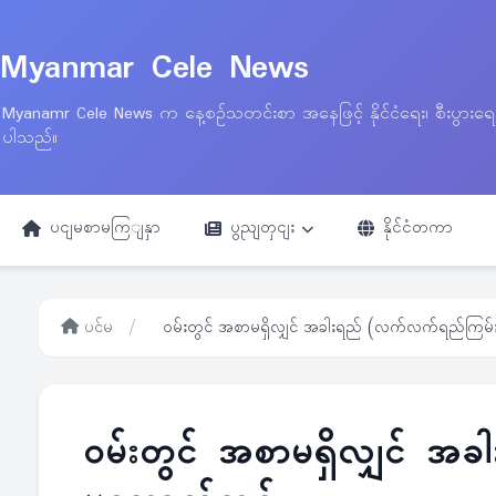
Myanmar Cele News
Myanamr Cele News က နေ့စဉ်သတင်းစာ အနေဖြင့် နိုင်ငံရေး၊ စီးပွားရ
ပါသည်။
ပငျမစာမကြျနှာ
ပွညျတှငျး
နိုင်ငံတကာ
ပင်မ
/
ဝမ်းတွင် အစာမရှိလျှင် အခါးရည် (လက်လက်ရည်ကြမ်
ဝမ်းတွင် အစာမရှိလျှင် 