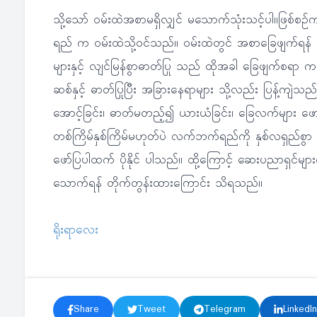
သို့သော် ဝမ်းထဲအစာမရှိလျှင် မသောက်သုံးသင့်ပါ။ဖြစ်စ
ရည် က ဝမ်းထဲသို့ဝင်သည်။ ဝမ်းထဲတွင် အစာခြေဖျက်ရန်
များနှင့် လျင်မြန်စွာဓာတ်ပြု သည် ထိုအခါ ခြေဖျက်စရ
ဆစ်နှင့် ဓာတ်ပြုပြီး အခြားနေရာများ သို့လည်း ပြန့်ကျ
အောင့်ခြင်း၊ ဓာတ်မတည့်၍ ယားယံခြင်း၊ ခြေလက်များ ဖော
တစ်ကြိမ်နှစ်ကြိမ်မဟုတ်ပဲ လက်ဘက်ရည်ကို နှစ်လရှည်စ
ဖော်ပြပါထက် ပိုနိုင် ပါသည်။ ထို့ကြောင့် ဆေးပညာရှင်
သောက်ရန် တိုက်တွန်းထားကြောင်း သိရသည်။
ရိုးရာလေး
Share
Tweet
Telegram
LinkedIn