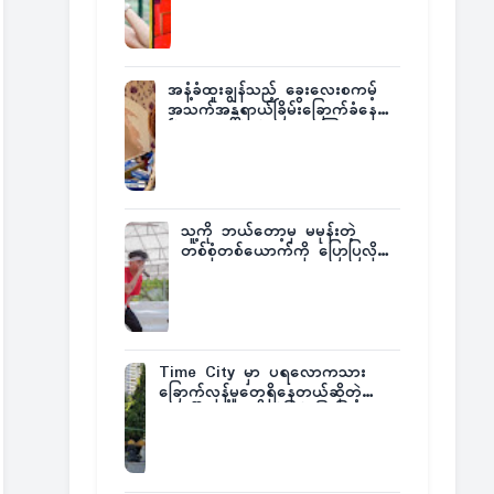
အနံ့ခံထူးချွန်သည့် ခွေးလေးစကမ့်
အသက်အန္တရာယ်ခြိမ်းခြောက်ခံနေရ
ပြီး မူးယစ်ဂိုဏ်းက ဆုကြေး
ထုတ်ထား
သူ့ကို ဘယ်တော့မှ မမုန်းတဲ့
တစ်စုံတစ်ယောက်ကို ပြောပြလိုက်
တဲ့ G-Fatt
Time City မှာ ပရလောကသား
ခြောက်လှန့်မှုတွေရှိနေတယ်ဆိုတဲ့
အပေါ် အသေးစိတ်ပြန်ပြောပြလာတဲ့
Times City Project Director ဦး
မြတ်မင်း