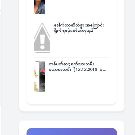
ဒေါက်တာဆိတ်ဖွားအကြောင်း
ရိုက်ကူးပုံဖော်တော့မည်
တစ်ပတ်စာ၇ရက်သားသမီး
ဟောစာတမ်း (12.12.2019 မှ
18.12.2019 အထိ)