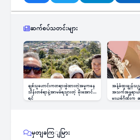
ဆက်စပ်သတင်းများ
ချစ်သူဟောင်းကတရားစွဲထားတဲ့အမှုကနေ
အနံ့ခံထူးချွန်သ
သိန်းတစ်ရာနဲ့အာမခံရသွားတဲ့ မိုးအောင်
အသက်အန္တရာယ်ခြ
ရင်
မူးယစ်ဂိုဏ်းက
မှတျခကြျမြား