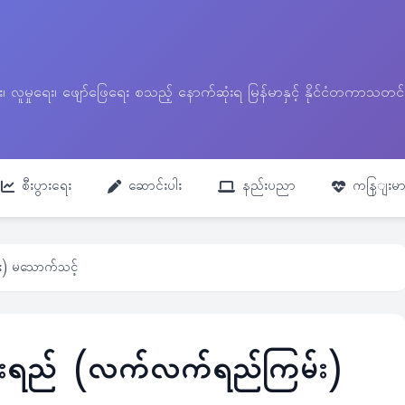
ေး၊ လူမှုရေး၊ ဖျော်ဖြေရေး စသည့် နောက်ဆုံးရ မြန်မာနှင့် နိုင်ငံတကာ
စီးပွားရေး
ဆောင်းပါး
နည်းပညာ
ကနြျးမာ
း) မသောက်သင့်
အခါးရည် (လက်လက်ရည်ကြမ်း)