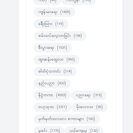
ကဗ်ာ
(49)
ကာတွန်း
(170)
ကျန်းမာရေး
(1405)
ခရီးသြား
(115)
စမ်းသပ်လေ့လာခြင်း
(194)
စီးပွားရေး
(1031)
ထူးဆန်းထွေလာ
(950)
ဓါတ်ပုံသတင်း
(214)
နည်းပညာ
(833)
နိုင္ငံတကာ
(4503)
ပညာရေး
(319)
ဗဟုသုတ
(3721)
မိုးလေဝသ
(95)
မှတ်မှတ်သားသား စကားများ
(140)
မှုခင်း
(1775)
ယဉ်ကျေးမှု
(132)