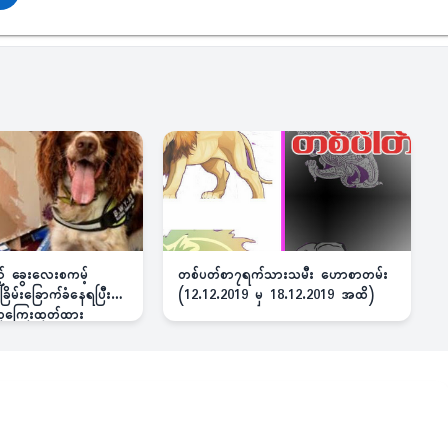
ည့် ခွေးလေးစကမ့်
တစ်ပတ်စာ၇ရက်သားသမီး ဟောစာတမ်း
ိမ်းခြောက်ခံနေရပြီး
(12.12.2019 မှ 18.12.2019 အထိ)
 ဆုကြေးထုတ်ထား