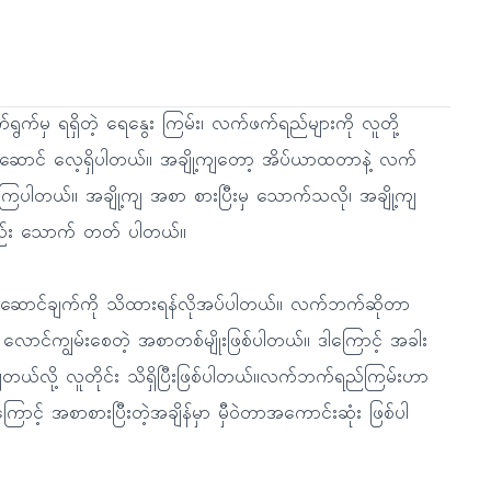
ရွက်မှ ရရှိတဲ့ ရေနွေး ကြမ်း၊ လက်ဖက်ရည်များကို လူတို့
ံးဆောင် လေ့ရှိပါတယ်။ အချို့ကျတော့ အိပ်ယာထတာနဲ့ လက်
ပါတယ်။ အချို့ကျ အစာ စားပြီးမှ သောက်သလို၊ အချို့ကျ
်း သောက် တတ် ပါတယ်။
ဆောင်ချက်ကို သိထားရန်လိုအပ်ပါတယ်။ လက်ဘက်ဆိုတာ
ာ လောင်ကျွမ်းစေတဲ့ အစာတစ်မျိုးဖြစ်ပါတယ်။ ဒါကြောင့် အခါး
်လို့ လူတိုင်း သိရှိပြီးဖြစ်ပါတယ်။လက်ဘက်ရည်ကြမ်းဟာ
ာင့် အစာစားပြီးတဲ့အချိန်မှာ မှီဝဲတာအကောင်းဆုံး ဖြစ်ပါ