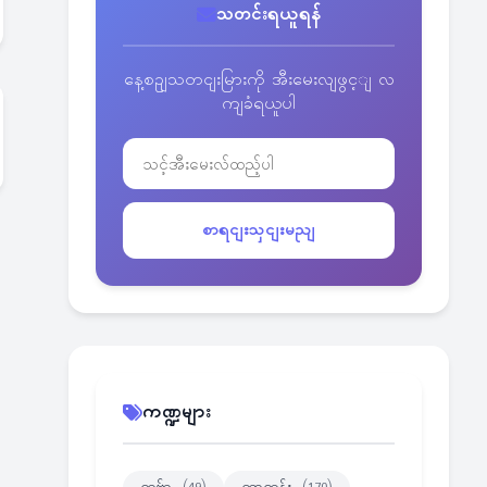
သတင်းရယူရန်
နေ့စဥျသတငျးမြားကို အီးမေးလျဖွင့ျ လ
ကျခံရယူပါ
စာရငျးသှငျးမညျ
ကဏ္ဍများ