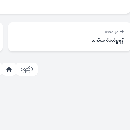
ယခင်ပို့စ်
ဆက်လက်ဖတ်ရှုရန်
ရှေ့သို့