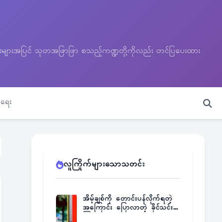
သတင်းများအပြင် သုတအဖြာဖြာ စသည့်ကဏ္ဍတို့ကိုလည်း တင်ပြပေးထား
ရေး
လူကြိုက်များသောသတင်း
အိမ့်ချစ်ကို တောင်းပန်လိုက်ရတဲ့
အကြောင်း ပြောလာတဲ့ ခိုင်သင်း
ကြည်