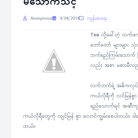
မသောက်သင့်
Anonymous
4/04/2014
ကျန်းမာရေး
Tea လို့ခေါ်တဲ့ လက်ဖက်
တော်တော် များများ သု
ဘက်ရည်ကြမ်းသောက် ကြ
လည်း အစာ မစားမီလည
လက်ဘက်ရဲ့ အဓိကလုပ်
ကယ်လိုရီကို လင်မြန်စွ
ရည်သောက်ရင် အဆီကျတယ
ကယ်လိုရီတွေကို လျင်မြန် စွာ လောင်ကျွမ်းစေပါတယ်။ ဒါကြေ
တယ်။