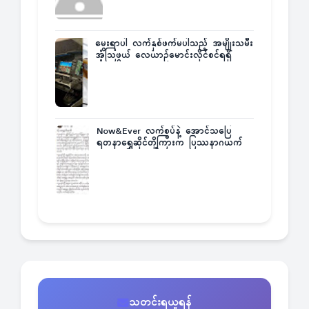
မွေးရာပါ လက်နှစ်ဖက်မပါသည့် အမျိုးသမီး
အံ့သြဖွယ် လေယာဉ်မောင်းလိုင်စင်ရရှိ
Now&Ever လက်စွပ်နဲ့ အောင်သပြေ
ရတနာရွှေဆိုင်တို့ကြားက ပြဿနာဂယက်
သတင်းရယူရန်