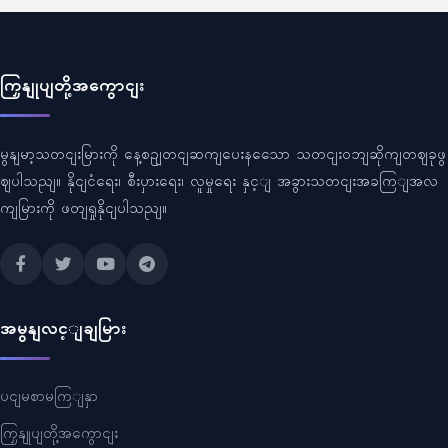
ကြှနျုပျတို့အကွောငျး
မွနျမာ့သတငျးမြားကို နေ့စဥျတငျဆကျပေးနသေော သတငျးဝဘျဆိုကျတဈခုဖွ
ဈပါသညျ။ နိုငျငံရေး၊ စီးပှားရေး၊ လူမှုရေး နှင့ျ အခွားသတငျးအခကြျအလ
ကျမြားကို ဖတျရှုနိုငျပါသညျ။
အမွနျလင့ျချမြား
ပငျမစာမကြျနှာ
ကြှနျုပျတို့အကွောငျး