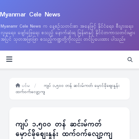
Myanmar Cele News
Myanamr Cele News က နေ့စဉ်သတင်းစာ အနေဖြင့် နိုင်ငံရေး၊ စီးပွားရေး၊
လူမှုရေး၊ ဖျော်ဖြေရေး စသည့် နောက်ဆုံးရ မြန်မာနှင့် နိုင်ငံတကာသတင်းများ
အပြင် သုတအဖြာဖြာ စသည့်ကဏ္ဍတို့ကိုလည်း တင်ပြပေးထား ပါသည်။
ပင်မ
/
ကျပ် ၁,၅၀၀ တန် ဆင်းမ်ကတ် မှောင်ခိုဈေးနှုန်း
ထက်ဝက်လျော့ကျ
ကျပ် ၁,၅၀၀ တန် ဆင်းမ်ကတ်
မှောင်ခိုဈေးနှုန်း ထက်ဝက်လျော့ကျ