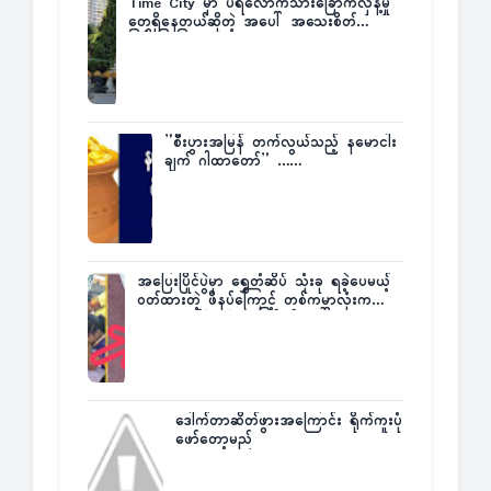
Time City မှာ ပရလောကသားခြောက်လှန့်မှု
တွေရှိနေတယ်ဆိုတဲ့ အပေါ် အသေးစိတ်
ပြန်ပြောပြလာတဲ့ Times City Project
Director ဦးမြတ်မင်း
”စီးပွားအမြန် တက်လွယ်သည့် နမောငါး
ချက် ဂါထာတော်” ……
အပြေးပြိုင်ပွဲမှာ ရွှေတံဆိပ် သုံးခု ရခဲ့ပေမယ့်
ဝတ်ထားတဲ့ ဖိနပ်ကြောင့် တစ်ကမ္ဘာလုံးက
အံ့အားသင့်ခဲ့ရတဲ့ အဖြစ်မှန်
ဒေါက်တာဆိတ်ဖွားအကြောင်း ရိုက်ကူးပုံ
ဖော်တော့မည်