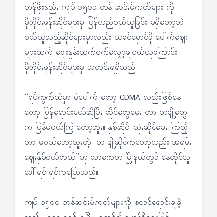
တန်ဖိုးနည်း ကျပ် ၁၅၀၀ တန် ဆင်းမ်ကတ်များ ကို
မိုဘိုင်းဖုန်းဆိုင်များမှ ပြန်လည်ဝယ်ယူခြင်း မရှိတော့ဘဲ
ဝယ်ယူသည့်ဆိုင်များမှာလည်း ယခင်မှောင်ခို ပေါက်ဈေး
များထက် ဈေးနှုန်းထက်ဝက်လျှော့ချဝယ်ယူကြောင်း
မိုဘိုင်းဖုန်းဆိုင်များမှ သတင်းရရှိသည်။
‘‘ရပ်ကွက်ထဲမှာ မဲပေါက် တော့ CDMA လည်းဖြစ်နေ
တော့ ပြန်ရောင်းမယ်ဆိုပြီး ဆိုင်တွေမေး တာ တချို့တွေ
က ပြန်မဝယ်ကြ တော့ဘူး။ နှစ်ဆိုင်၊ သုံးဆိုင်မေး ကြည့်
တာ မဝယ်တော့ဘူးတဲ့။ တ ချို့ဆိုင်ကတော့လည်း အရမ်း
ဈေးနှိမ်ဝယ်တယ်’’ဟု သာကေတ မြို့နယ်တွင် နေထိုင်သူ
ဒေါ်ရင် ရင်ကပြောသည်။
ကျပ် ၁၅၀၀ တန်ဆင်းမ်ကတ်များကို စတင်ရောင်းချခဲ့