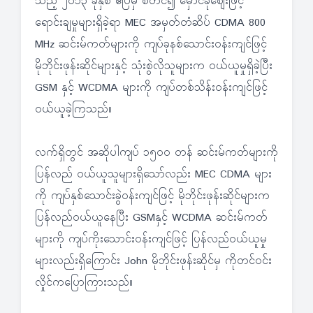
သည့် ၂၀၁၃ ခုနှစ် ဧပြီမှ စတင်၍ မှောင်ခိုဈေးဖြင့်
ရောင်းချမှုများရှိခဲ့ရာ MEC အမှတ်တံဆိပ် CDMA 800
MHz ဆင်းမ်ကတ်များကို ကျပ်ခုနစ်သောင်းဝန်းကျင်ဖြင့်
မိုဘိုင်းဖုန်းဆိုင်များနှင့် သုံးစွဲလိုသူများက ဝယ်ယူမှုရှိခဲ့ပြီး
GSM နှင့် WCDMA များကို ကျပ်တစ်သိန်းဝန်းကျင်ဖြင့်
ဝယ်ယူခဲ့ကြသည်။
လက်ရှိတွင် အဆိုပါကျပ် ၁၅၀၀ တန် ဆင်းမ်ကတ်များကို
ပြန်လည် ဝယ်ယူသူများရှိသော်လည်း MEC CDMA များ
ကို ကျပ်နှစ်သောင်းခွဲဝန်းကျင်ဖြင့် မိုဘိုင်းဖုန်းဆိုင်များက
ပြန်လည်ဝယ်ယူနေပြီး GSMနှင့် WCDMA ဆင်းမ်ကတ်
များကို ကျပ်ကိုးသောင်းဝန်းကျင်ဖြင့် ပြန်လည်ဝယ်ယူမှု
များလည်းရှိကြောင်း John မိုဘိုင်းဖုန်းဆိုင်မှ ကိုတင်ဝင်း
လှိုင်ကပြောကြားသည်။