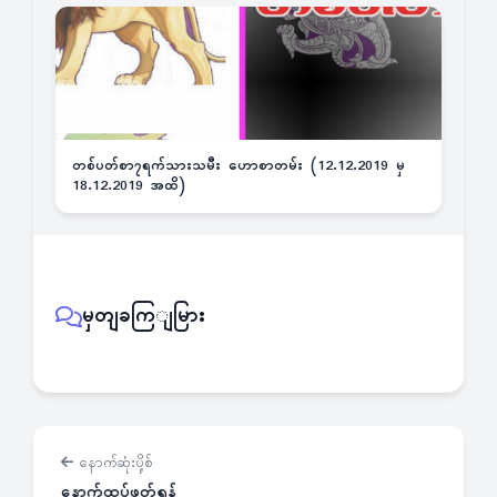
တစ်ပတ်စာ၇ရက်သားသမီး ဟောစာတမ်း (12.12.2019 မှ
18.12.2019 အထိ)
မှတျခကြျမြား
နောက်ဆုံးပို့စ်
နောက်ထပ်ဖတ်ရန်