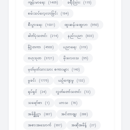
ကျန်းမာရေး
ခရီးသြား
(1405)
(115)
စမ်းသပ်လေ့လာခြင်း
(194)
စီးပွားရေး
ထူးဆန်းထွေလာ
(1031)
(950)
ဓါတ်ပုံသတင်း
နည်းပညာ
(214)
(833)
နိုင္ငံတကာ
ပညာရေး
(4503)
(319)
ဗဟုသုတ
မိုးလေဝသ
(3721)
(95)
မှတ်မှတ်သားသား စကားများ
(140)
မှုခင်း
ယဉ်ကျေးမှု
(1775)
(132)
ရုပ်ရှင်
လွတ်တော်သတင်း
(24)
(72)
သရော်စာ
ဟာသ
(1)
(76)
အခ်စ္ဆိုင္ရာ
အင်တာဗျုး
(387)
(288)
အစားအသောက်
အဆိုအမိန့်
(397)
(27)