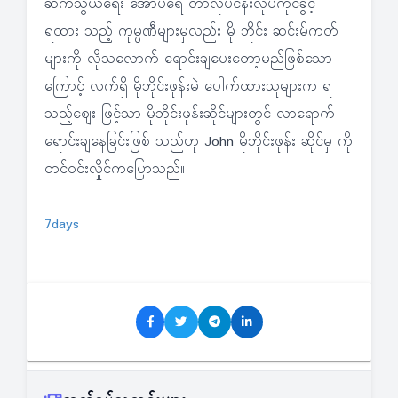
ဆက်သွယ်ရေး အော်ပရေ တာလုပ်ငန်းလုပ်ကိုင်ခွင့်
ရထား သည့် ကုမ္ပဏီများမှလည်း မို ဘိုင်း ဆင်းမ်ကတ်
များကို လိုသလောက် ရောင်းချပေးတော့မည်ဖြစ်သော
ကြောင့် လက်ရှိ မိုဘိုင်းဖုန်းမဲ ပေါက်ထားသူများက ရ
သည့်ဈေး ဖြင့်သာ မိုဘိုင်းဖုန်းဆိုင်များတွင် လာရောက်
ရောင်းချနေခြင်းဖြစ် သည်ဟု John မိုဘိုင်းဖုန်း ဆိုင်မှ ကို
တင်ဝင်းလှိုင်ကပြောသည်။
7days