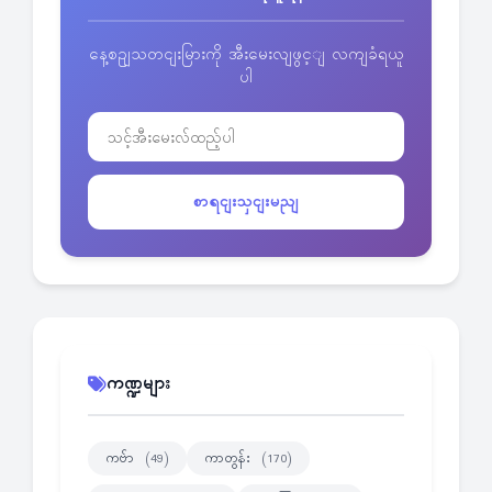
နေ့စဥျသတငျးမြားကို အီးမေးလျဖွင့ျ လကျခံရယူ
ပါ
စာရငျးသှငျးမညျ
ကဏ္ဍများ
ကဗ်ာ
ကာတွန်း
(49)
(170)