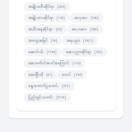
အမျိုးသမီးဆိုင်ရာ
(260)
အမျိုးသားဆိုင်ရာ
အလှအပ
(116)
(346)
အသီးအနှံဆိုင်ရာ
အားကစား
(90)
(509)
အတွေးအမြင်
အနုပညာ
(18)
(1921)
ဆောင်းပါး
ဆေးပညာဆိုင်ရာ
(1744)
(193)
ဆေးဖက်ဝင်အပင်အကြောင်း
(110)
ဆေးမြီးတို
ဗေဒင်
(87)
(154)
ရွေးကောက်ပွဲသတင်း
(397)
ပြည်တွင်းသတင်း
(5116)