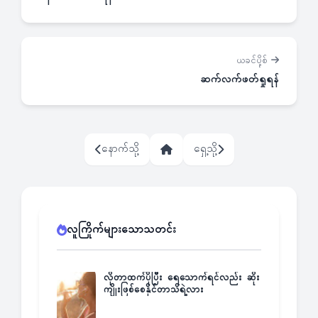
ယခင်ပို့စ်
ဆက်လက်ဖတ်ရှုရန်
နောက်သို့
ရှေ့သို့
လူကြိုက်များသောသတင်း
လိုတာထက်ပိုပြီး ရေသောက်ရင်လည်း ဆိုး
ကျိုးဖြစ်စေနိုင်တာသိရဲ့လား