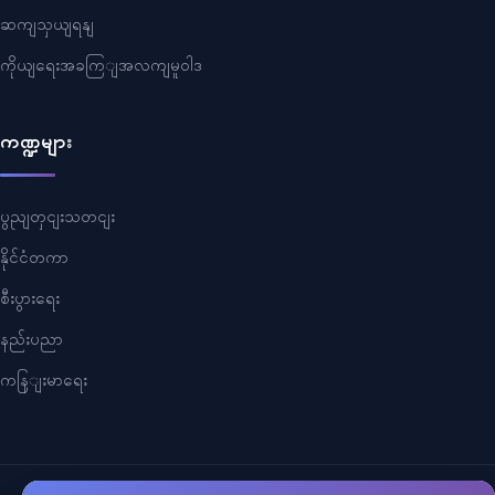
ဆကျသှယျရနျ
ကိုယျရေးအခကြျအလကျမူဝါဒ
ကဏ္ဍများ
ပွညျတှငျးသတငျး
နိုင်ငံတကာ
စီးပွားရေး
နည်းပညာ
ကနြျးမာရေး