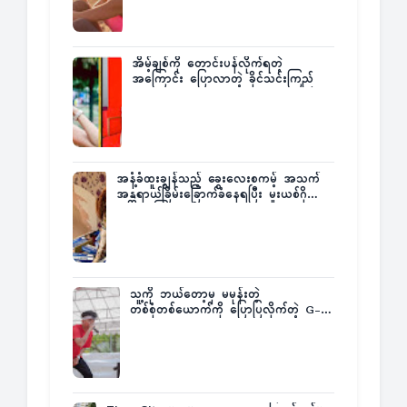
အိမ့်ချစ်ကို တောင်းပန်လိုက်ရတဲ့
အကြောင်း ပြောလာတဲ့ ခိုင်သင်းကြည်
အနံ့ခံထူးချွန်သည့် ခွေးလေးစကမ့် အသက်
အန္တရာယ်ခြိမ်းခြောက်ခံနေရပြီး မူးယစ်ဂိုဏ်း
က ဆုကြေးထုတ်ထား
သူ့ကို ဘယ်တော့မှ မမုန်းတဲ့
တစ်စုံတစ်ယောက်ကို ပြောပြလိုက်တဲ့ G-
Fatt