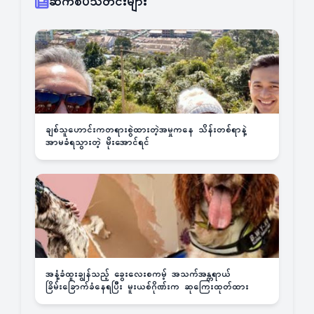
ဆက်စပ်သတင်းများ
ချစ်သူဟောင်းကတရားစွဲထားတဲ့အမှုကနေ သိန်းတစ်ရာနဲ့
အာမခံရသွားတဲ့ မိုးအောင်ရင်
အနံ့ခံထူးချွန်သည့် ခွေးလေးစကမ့် အသက်အန္တရာယ်
ခြိမ်းခြောက်ခံနေရပြီး မူးယစ်ဂိုဏ်းက ဆုကြေးထုတ်ထား