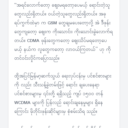
‘‘အရင်လောက်တော့ ဈေးမရတော့ပေမယ့် ရောင်းတဲ့သူ
တွေလည်းရှိတယ်။ ဝယ်တဲ့သူတွေလည်းရှိတယ်။ အခု
ရပ်ကွက်ထဲမှာ က GSM တွေချမပေးတော့လို့ အဲ ဒီဖုန်း
တွေကျတော့ ဈေးက ကိုးသောင်း၊ ကိုးသောင်းခွဲလောက်ရ
တယ်။ CDMA ဖုန်းတွေကတော့ ဈေးသိပ်မရတော့ပေ
မယ့် နယ်က လူတွေကတော့ လာဝယ်ကြတယ်’’ ဟု ကို
တင်ဝင်းလှိုင်ကပြောသည်။
ထို့အပြင်မြန်မာ့ဆက်သွယ် ရေးလုပ်ငန်းမှ ပင်စင်စားများ
ကို လည်း သီးသန့်ခွဲတမ်းဖြင့် ရောင်း ချပေးနေရာ
ပင်စင်စားများမှ ၎င်းတို့ ရရှိသည့် ကျပ် ၁၅၀၀ တန်
WCDMA များကို ပြန်လည် ရောင်းချနေမှုများ ရှိနေ
ကြောင်း မိုဘိုင်းဖုန်းဆိုင်များမှ စုံစမ်းသိရ သည်။