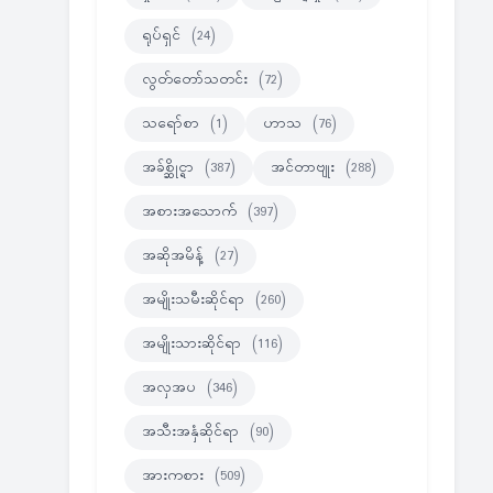
ရုပ်ရှင်
(24)
လွတ်တော်သတင်း
(72)
သရော်စာ
(1)
ဟာသ
(76)
အခ်စ္ဆိုင္ရာ
(387)
အင်တာဗျုး
(288)
အစားအသောက်
(397)
အဆိုအမိန့်
(27)
အမျိုးသမီးဆိုင်ရာ
(260)
အမျိုးသားဆိုင်ရာ
(116)
အလှအပ
(346)
အသီးအနှံဆိုင်ရာ
(90)
အားကစား
(509)