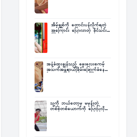
အိမ့်ချစ်ကို တောင်းပန်လိုက်ရတဲ့
အကြောင်း ပြောလာတဲ့ ခိုင်သင်း
ကြည်
အနံ့ခံထူးချွန်သည့် ခွေးလေးစကမ့်
အသက်အန္တရာယ်ခြိမ်းခြောက်ခံနေရ
ပြီး မူးယစ်ဂိုဏ်းက ဆုကြေး
ထုတ်ထား
သူ့ကို ဘယ်တော့မှ မမုန်းတဲ့
တစ်စုံတစ်ယောက်ကို ပြောပြလိုက်
တဲ့ G-Fatt