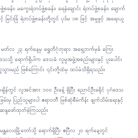
ဖွဲ့စခန်း၊ မကွေးရဲတပ်ဖွဲ့စခန်း၊ ရေနံချောင်း ရဲတပ်ဖွဲ့စခန်း၊ ချောက်
ှင့် မြင်းခြံ ရဲတပ်ဖွဲ့စခန်းတို့တွင် ပုဒ်မ ၁၈ ဖြင့် အမှုဖွင့် အရေးယူ
၍ မတ်လ ၂၃ ရက်နေ့မှ ရွှေတိဂုံဘုရား အရှေ့ဘက်မုခ် ကြေး
သသို့ ရောက်ရှိပါက ဒေသခံ လူမှုအဖွဲ့အစည်းများနှင့် ပူးပေါင်း
ထူသွားမည် ဖြစ်ကြောင်း ၎င်းတို့ထံမှ ထပ်မံသိရှိရသည်။
ာချိန်တွင် လူအင်အား ၁၀၀ ဦးခန့် ရှိပြီး ညောင်ဦးခရိုင် ပုဂံဒေသ
ခြမ်းမှ ပြည်သူများပါ ဧရာဝတီ မြစ်ဆုံစီမံကိန်း ဖျက်သိမ်းရေးနှင့်
် ဆန္ဒဖော်ထုတ်ခဲ့ကြသည်။
းမြို့တော်သို့ ရောက်ရှိပြီး ဧပြီလ ၂၀ ရက်နေ့တွင်