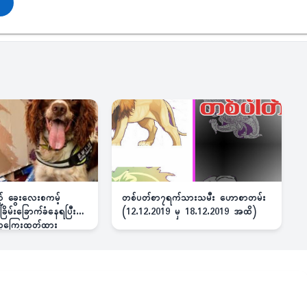
ည့် ခွေးလေးစကမ့်
တစ်ပတ်စာ၇ရက်သားသမီး ဟောစာတမ်း
ိမ်းခြောက်ခံနေရပြီး
(12.12.2019 မှ 18.12.2019 အထိ)
 ဆုကြေးထုတ်ထား