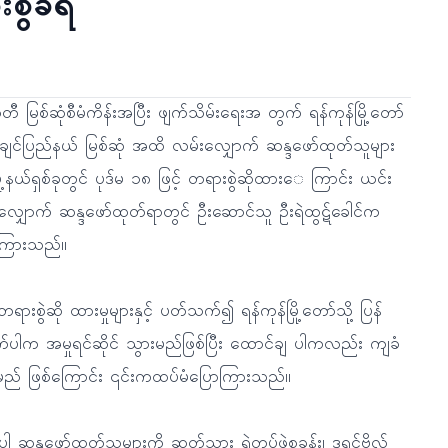
စွဲခံရ
ီ မြစ်ဆုံစီမံကိန်းအပြီး ဖျက်သိမ်းရေးအ တွက် ရန်ကုန်မြို့တော်
ချင်ပြည်နယ် မြစ်ဆုံ အထိ လမ်းလျှောက် ဆန္ဒဖော်ထုတ်သူများ
ြို့နယ်ရှစ်ခုတွင် ပုဒ်မ ၁၈ ဖြင့် တရားစွဲဆိုထားေ ကြာင်း ယင်း
လျှောက် ဆန္ဒဖော်ထုတ်ရာတွင် ဦးဆောင်သူ ဦးရဲထွဋ်ခေါင်က
ကြားသည်။
ရားစွဲဆို ထားမှုများနှင့် ပတ်သက်၍ ရန်ကုန်မြို့တော်သို့ ပြန်
်ပါက အမှုရင်ဆိုင် သွားမည်ဖြစ်ပြီး ထောင်ချ ပါကလည်း ကျခံ
မည် ဖြစ်ကြောင်း ၎င်းကထပ်မံပြောကြားသည်။
ါ ဆန္ဒဖော်ထုတ်သူများကို ဆတ်သွား ရဲတပ်ဖွဲ့စခန်း၊ ဒုရင်ဗိုလ်