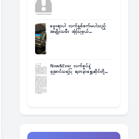
မွေးရာပါ လက်နှစ်ဖက်မပါသည့်
အမျိုးသမီး အံ့သြဖွယ်
လေယာဉ်မောင်းလိုင်စင်ရရှိ
Now&Ever လက်စွပ်နဲ့
အောင်သပြေ ရတနာရွှေဆိုင်တို့
ကြားက ပြဿနာဂယက်