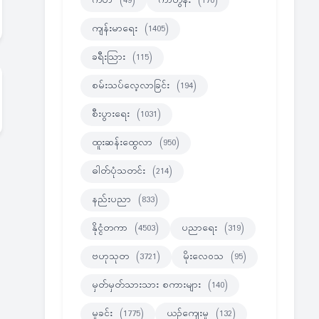
ကဗ်ာ
(49)
ကာတွန်း
(170)
ကျန်းမာရေး
(1405)
ခရီးသြား
(115)
စမ်းသပ်လေ့လာခြင်း
(194)
စီးပွားရေး
(1031)
ထူးဆန်းထွေလာ
(950)
ဓါတ်ပုံသတင်း
(214)
နည်းပညာ
(833)
နိုင္ငံတကာ
(4503)
ပညာရေး
(319)
ဗဟုသုတ
(3721)
မိုးလေဝသ
(95)
မှတ်မှတ်သားသား စကားများ
(140)
မှုခင်း
(1775)
ယဉ်ကျေးမှု
(132)