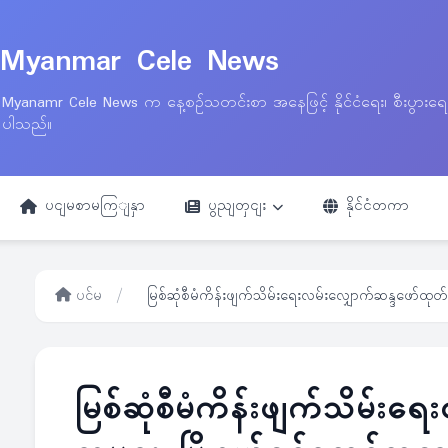
Myanmar Cele News
Myanamr Cele News က နေ့စဉ်သတင်းစာ အနေဖြင့် နိုင်ငံရေး၊ စီးပွားရ
ပါသည်။
ပငျမစာမကြျနှာ
ပွညျတှငျး
နိုင်ငံတကာ
ပင်မ
/
မြစ်ဆုံစီမံကိန်းဖျက်သိမ်းရေးလမ်းလျှောက်ဆန္ဒဖော်ထုတ်သူ
မြစ်ဆုံစီမံကိန်းဖျက်သိမ်းရ