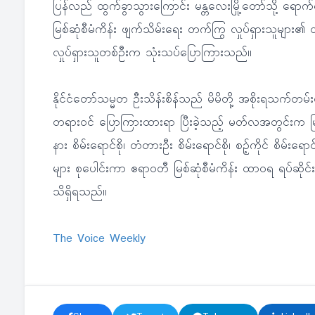
ပြန်လည် ထွက်ခွာသွားကြောင်း မန္တလေးမြို့တော်သို့ ရောက်ရှိခ
မြစ်ဆုံစီမံကိန်း ဖျက်သိမ်းရေး တက်ကြွ လှုပ်ရှားသူများ၏ ဝ
လှုပ်ရှားသူတစ်ဦးက သုံးသပ်ပြောကြားသည်။
နိုင်ငံတော်သမ္မတ ဦးသိန်းစိန်သည် မိမိတို့ အစိုးရသက်တမ်း
တရားဝင် ပြောကြားထားရာ ပြီးခဲ့သည့် မတ်လအတွင်းက မြစ်ကြီးန
နား စိမ်းရောင်စို၊ တံတားဦး စိမ်းရောင်စို၊ စဉ့်ကိုင် စိမ်းရေ
များ စုပေါင်းကာ ဧရာဝတီ မြစ်ဆုံစီမံကိန်း ထာဝရ ရပ်ဆိုင်းရေ
သိရှိရသည်။
The Voice Weekly