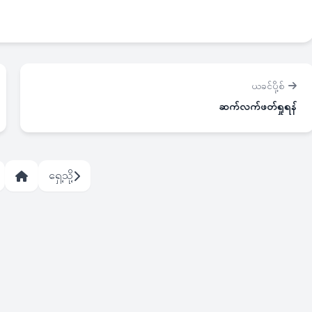
ယခင်ပို့စ်
ဆက်လက်ဖတ်ရှုရန်
ရှေ့သို့