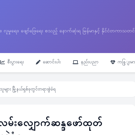
ေး၊ လူမှုရေး၊ ဖျော်ဖြေရေး စသည့် နောက်ဆုံးရ မြန်မာနှင့် နိုင်ငံတကာ
စီးပွားရေး
ဆောင်းပါး
နည်းပညာ
ကနြျးမာ
များ မြို့နယ်ရှစ်ခုတွင်တရားစွဲခံရ
ေးလမ်းလျှောက်ဆန္ဒဖော်ထုတ်