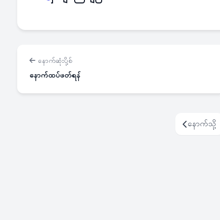
နောက်ဆုံးပို့စ်
နောက်ထပ်ဖတ်ရန်
နောက်သို့