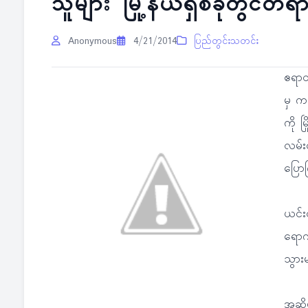
သူများ မြို့နယ်ရှစ်ခုတွင်တရား
Anonymous
4/21/2014
ပြည်တွင်းသတင်း
ဧရာဝတ
မှ က
ကို မ
လမ်း
ပြော
ယင်းတ
ရောက
သွား
အဆိုပ