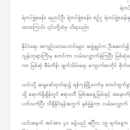
ရဲတပ်
ရဲတပ်ဖွဲ့စခန်း၊ ညောင်ဦး ရဲတပ်ဖွဲ့စခန်း၊ စဉ့်ငူ ရဲတပ်ဖွဲ့စခန်းန
ထားကြောင်း ၎င်းတို့ထံမှ သိရသည်။
နိုင်ငံရေး အကျဉ်းသားဟောင်းများ အဖွဲ့ချုပ်က ဦးဆောင်
သွန်းဘုရားကြီးမှ စတင်ကာ လမ်းလျှောက်ခဲ့ကြပြီး မြစ်ဆုံဒေ
ကာ မြစ်ဆုံ စီမံကိန်း ဖျက်သိမ်းရေး ကျောက်စာတိုင် စိုက်
ယင်းသို့ ဆန္ဒဖော်ထုတ်ရာ၌ ရန်ကုန်မြို့တော်မှ စတင်ထွက်ခွ
သို့ ရောက်ရှိချိန်တွင် ဧရာဝတီ မြစ်အရှေ့ခြမ်းနှင့် အနောက်
ပတ်သက်ပြီး သိရှိနိုင်ရန်အတွက် နှစ်ဖွဲ့ခွဲကာ လမ်းလျှောက
ယင်းအနက် အင်အား ၄၀ ခန့်သည် ဧပြီလ ၁၉ ရက်နေ့က မန္တလေ