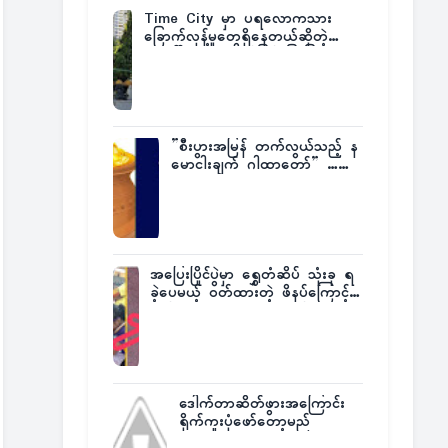
Time City မှာ ပရလောကသား
ခြောက်လှန့်မှုတွေရှိနေတယ်ဆိုတဲ့
အပေါ် အသေးစိတ်ပြန်ပြောပြလာတဲ့
Times City Project Director ဦး
မြတ်မင်း
”စီးပွားအမြန် တက်လွယ်သည့် န
မောငါးချက် ဂါထာတော်” ……
အပြေးပြိုင်ပွဲမှာ ရွှေတံဆိပ် သုံးခု ရ
ခဲ့ပေမယ့် ဝတ်ထားတဲ့ ဖိနပ်ကြောင့်
တစ်ကမ္ဘာလုံးက အံ့အားသင့်ခဲ့ရတဲ့
အဖြစ်မှန်
ဒေါက်တာဆိတ်ဖွားအကြောင်း
ရိုက်ကူးပုံဖော်တော့မည်