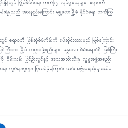
ျိန်တွင် မြို့ခံနိုင်ငံရေး တက်ကြွ လှုပ်ရှားသူများ၊ ဧရာဝတီ
န်းရံမှုသည် အားနည်းကြောင်း မန္တလေးမြို့ခံ နိုင်ငံရေး တက်ကြွ
တွင် ဧရာဝတီ မြစ်ဆုံစီမံကိန်းကို ရပ်ဆိုင်းထားမည် ဖြစ်ကြောင်း
ား မြို့ခံ လူမှုအဖွဲ့စည်းများ၊ မန္တလေး စိမ်းရောင်စို၊ မြစ်ကြီး
ာင်စို၊ စိမ်းလန်း ပြင်ဦးလွင်နှင့် ဒေသအသီးသီးမှ လူမှုအဖွဲ့အစည်း
း လှုပ်ရှားမှုများ ပြုလုပ်ခဲ့ကြောင်း ယင်းအဖွဲ့အစည်းများထံမှ