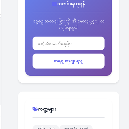
သတင်းရယူရန်
နေ့စဥျသတငျးမြားကို အီးမေးလျဖွင့ျ လ
ကျခံရယူပါ
စာရငျးသှငျးမညျ
ကဏ္ဍများ