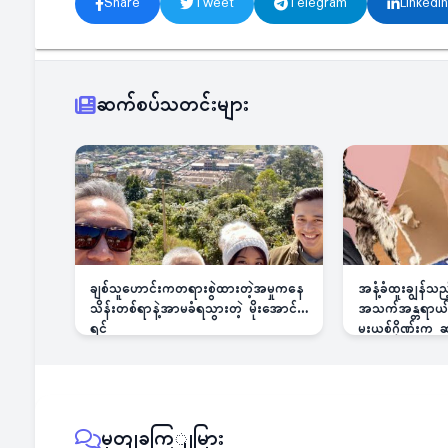
Share
Tweet
Telegram
LinkedIn
ဆက်စပ်သတင်းများ
ချစ်သူဟောင်းကတရားစွဲထားတဲ့အမှုကနေ
အနံ့ခံထူးချွန်သ
သိန်းတစ်ရာနဲ့အာမခံရသွားတဲ့ မိုးအောင်
အသက်အန္တရာယ်ခြ
ရင်
မူးယစ်ဂိုဏ်းက
မှတျခကြျမြား