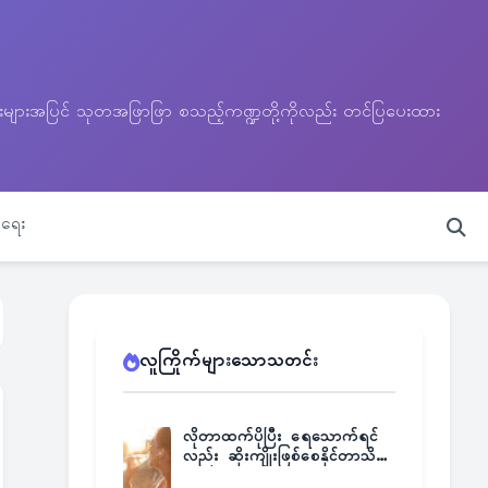
သတင်းများအပြင် သုတအဖြာဖြာ စသည့်ကဏ္ဍတို့ကိုလည်း တင်ပြပေးထား
ရေး
လူကြိုက်များသောသတင်း
လိုတာထက်ပိုပြီး ရေသောက်ရင်
လည်း ဆိုးကျိုးဖြစ်စေနိုင်တာသိရဲ့
လား