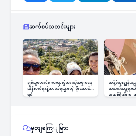
ဆက်စပ်သတင်းများ
ချစ်သူဟောင်းကတရားစွဲထားတဲ့အမှုကနေ
အနံ့ခံထူးချွန်သ
သိန်းတစ်ရာနဲ့အာမခံရသွားတဲ့ မိုးအောင်
အသက်အန္တရာယ်ခြ
ရင်
မူးယစ်ဂိုဏ်းက
မှတျခကြျမြား