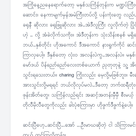
အကြိုနေ့ညနေရောက်တော့ မနှစ်သင်္ကြန်တုန်းက မဏ္ဍပ်ကြီးတစ
ဆောင်း၊ နေကာမျက်မှန်အမဲကြီးတပ်လို့ ပန်းကုံးတွေ လည်ပ
ခရုနီ ဆိုလား ခရုဖြူဆိုလား အဲ…အဲဒီလူကြီး လှုလိုက်တဲ့ ပြ
ဟဲ့ … လို့ အံခဲလိုက်သကိုး။ အဲဒီတုန်းက သုံးသိန်းစနစ် မရှိ
ဘယ်…နှစ်တိုင်း ဟိုအကောင် ဒီအကောင် နားရွက်ကိုင် ဆင်းလို
ကြာလှပေါ့။ ဒီနှစ်တော့ လုံး၀ အလန်းပဲကွ…အလန်းပဲ။ မနှစ
မော်ဒယ် ပိန်ညော်ညော်လေးတစ်ယောက် ညုတုတုနဲ့ သူ့ အိ
သွင်းရသေးတယ်။ charing ကြိုးလည်း မေ့လို့မဖြစ်ဘူး။ မ
အားသွင်းလို့မရရင် ဘယ်လိုလုပ်မလဲ…ဒီတော့ ဘက်ထရီတုံ
ဖုန်းအိတ်တွေ၊ သင်္ကြန်လည်ရင်း အဆင့်အတန်းမှီမှီ စီးမယ့
တိုလီမိုလီတွေကိုလည်း ခါးပုံစကြားမှာ ဟိုဖွက်ဒီဖွက်နဲ့ပေါ့။
ဆင်းပြီဟေ့…ဆင်းပြီ….အော် ….ဦးမာဃဆိုတဲ့ ငါ သိကြား
တယ် ထင်ကြလို့တုန်း။