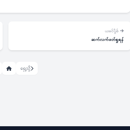
ယခင်ပို့စ်
ဆက်လက်ဖတ်ရှုရန်
ရှေ့သို့