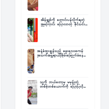
အိမ့်ချစ်ကို တောင်းပန်လိုက်ရတဲ့
အကြောင်း ပြောလာတဲ့ ခိုင်သင်း
ကြည်
အနံ့ခံထူးချွန်သည့် ခွေးလေးစကမ့်
အသက်အန္တရာယ်ခြိမ်းခြောက်ခံနေရ
ပြီး မူးယစ်ဂိုဏ်းက ဆုကြေး
ထုတ်ထား
သူ့ကို ဘယ်တော့မှ မမုန်းတဲ့
တစ်စုံတစ်ယောက်ကို ပြောပြလိုက်
တဲ့ G-Fatt