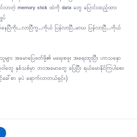
ာင်လာတဲ့ memory stick ထဲကို data တွေ ပြောင်းထည့်ထား
ုပ်
နေပြီကိုး….လာပြီကွ….ကိုယ် ပြန်လာပြီ…မာဃ ပြန်လာပြီ….ကိုယ်
သူများ အမောပြေဖတ်ဖို့၏ မရေးစဖူး အရေးထူးပြီး ဟာသနှော
ဝါတွေ နှစ်သစ်မှာ ဘဝအမောတွေ ပြေပြီး ရယ်မောနိုင်ကြပါစေ။
င့်ခေါ်စာ ခုပဲ ရောက်လာတယ်ရှင့်။)