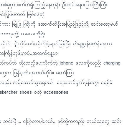
်ခုမှာ စတိတ်ရှိုးကြည့်နေတုန်း ဦးထုပ်အနားပြားကြီးကြီး
င်းမြုပ်မတတ် ဖြစ်နေတဲ့
ိုင်ကား ဖြူဖြူကြီးကို အောက်တိန်းအပြည့်ဖြည့်လို့ ဆင်းတော့မယ်
သေးဘူးကွဲ့…ကလေးတို့ရဲ့။
က်၊ ဂျိုကိုင်ဆင်းလိုက်နဲ့…နတ်ဖြစ်ပြီး တိရစ္ဆာန်စော်နံနေတာ
်သင်္ကြန်တုန်းကပဲ…အတက်နေ့မှာ
တ်ကပ်ထဲ ထိုးထည့်ပေးလိုက်တဲ့ iphone လေးကိုလည်း charging
ီးတွေက ပြန်ပျက်နေတယ်ဆိုပဲ။ တော်ကြာ
းလည်း အပိုဆောင်သွားရမယ်။ ရေသဘင်မျက်မှန်တွေ၊ ရေစိုခံ
် sketcher shoes စတဲ့ accessories
မင်း ဆင်းပြီ … ပြောတာပါဟယ်… နင်တို့ကလည်း ဘယ်သူတွေ ဆင်း