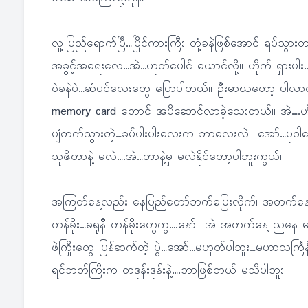
လူ့ပြည်ရောက်ပြီ…ပြိုင်ကားကြီး တုံ့ခနဲဖြစ်အောင် ရပ်သွားတယ
အခွင့်အရေးလေ…အဲ…ဟုတ်ပေါင် ယောင်လို့။ ဟိုက် ရှား
၀ဲခနဲပဲ…ဆံပင်လေးတွေ ပြောပါတယ်။ ဦးမာဃတော့ ပါလာတဲ
memory card တောင် အပိုဆောင်လာခဲ့သေးတယ်။ အဲ….ဟိုမှာ ခ
ပျံတက်သွားတဲ့…ခပ်ပါးပါးလေးက ဘာလေးလဲ။ အော်…ပုဝါလေး
သုဇိတာနဲ့ မလဲ….အဲ…ဘာနဲ့မှ မလဲနိုင်တော့ပါဘူးကွယ်။
အကြတ်နေ့လည်း နေပြည်တော်ဘက်ပြေးလိုက်၊ အတက်နေ့တော့
တန်ခိုး…ခရုနီ တန်ခိုးတွေကွ….နော်။ အဲ အတက်နေ့ ညနေ မဏ
ဖဲကြိုးတွေ ပြန်ဆက်တဲ့ ပွဲ…အော်…မဟုတ်ပါဘူး…မဟာသင်္ကြန်ပွ
ရင်ဘတ်ကြီးက တဒုန်းဒုန်းနဲ့….ဘာဖြစ်တယ် မသိပါဘူး။