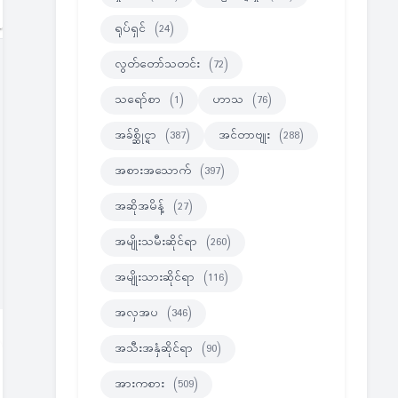
ရုပ်ရှင်
(24)
လွတ်တော်သတင်း
(72)
သရော်စာ
(1)
ဟာသ
(76)
အခ်စ္ဆိုင္ရာ
(387)
အင်တာဗျုး
(288)
အစားအသောက်
(397)
အဆိုအမိန့်
(27)
အမျိုးသမီးဆိုင်ရာ
(260)
အမျိုးသားဆိုင်ရာ
(116)
အလှအပ
(346)
အသီးအနှံဆိုင်ရာ
(90)
အားကစား
(509)