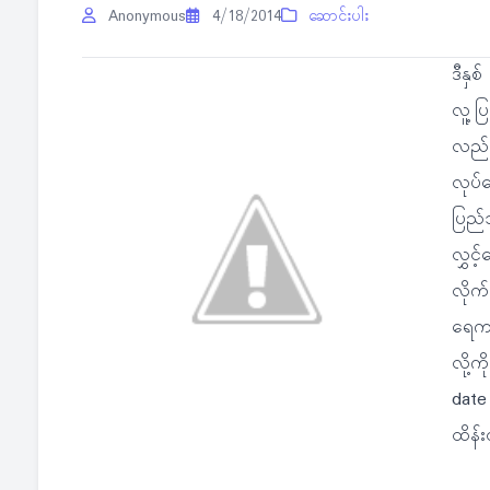
Anonymous
4/18/2014
ဆောင်းပါး
ဒီနှ
လူ့ပြ
လည်
လုပ်
ပြည်
လွှင့
လိုက
ရေကန
လို့က
date
ထိန်