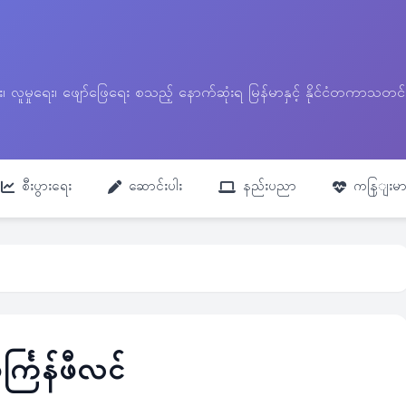
ေး၊ လူမှုရေး၊ ဖျော်ဖြေရေး စသည့် နောက်ဆုံးရ မြန်မာနှင့် နိုင်ငံတကာ
စီးပွားရေး
ဆောင်းပါး
နည်းပညာ
ကနြျးမာ
္ကြန်ဖီလင်