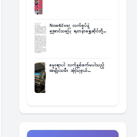
အဖြစ်မှန်
Now&Ever လက်စွပ်နဲ့
အောင်သပြေ ရတနာရွှေဆိုင်တို့
ကြားက ပြဿနာဂယက်
မွေးရာပါ လက်နှစ်ဖက်မပါသည့်
အမျိုးသမီး အံ့သြဖွယ်
လေယာဉ်မောင်းလိုင်စင်ရရှိ