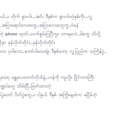
်…။ ဟိုက် ရှားပါး….အင်း ဒီနှစ်က ရှားပါးတဲ့နှစ်ကိုး…လူ့
ပါး….အပြာရောင်လေးတွေ…အပြာလေးတွေကွ…ဝဲခနဲ
့ iphone ထုတ်…လက်စွမ်းပြပြီကွ။ ဘာရမလဲ…ဒါတွေ သိလို့
ုန်လိုက်တိုင်း…ခုန်လိုက်တိုင်း
 ပုဝါလေး…တော်ပါသေးရဲ့။ ဒီနှစ်တော့ လူ့ပြည်က သင်္ကြန်ပွဲ…
 မန္တလေးတက်လိုက်နဲ့…ဟန်ကို ကျလို့။ ပြိုင်ကားကြီး
္ဍပ်တွေ သိမ်းပြီ…ဖြတ်ထားတဲ့
ဲတော် ပိတ်ပွဲတွေ…။ ငါ့နှယ် ဒီနှစ် အကြိုနေ့ထဲက မငြိမ်တဲ့