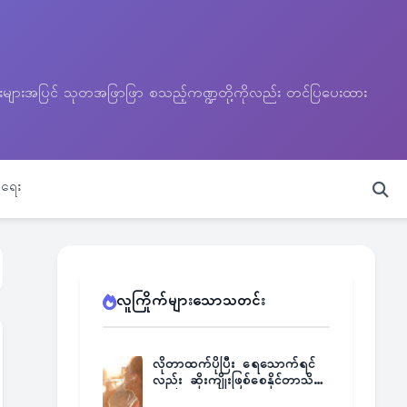
သတင်းများအပြင် သုတအဖြာဖြာ စသည့်ကဏ္ဍတို့ကိုလည်း တင်ပြပေးထား
ရေး
လူကြိုက်များသောသတင်း
လိုတာထက်ပိုပြီး ရေသောက်ရင်
လည်း ဆိုးကျိုးဖြစ်စေနိုင်တာသိရဲ့
လား