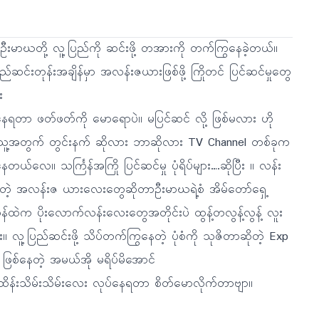
စ် ဦးမာဃတို့ လူ့ပြည်ကို ဆင်းဖို့ တအားကို တက်ကြွနေခဲ့တယ်။
ည်ဆင်းတုန်းအချိန်မှာ အလန်းဇယားဖြစ်ဖို့ ကြိုတင် ပြင်ဆင်မှုတွေ
း
နေရတာ ဖတ်ဖတ်ကို မောရောပဲ။ မပြင်ဆင် လို့ ဖြစ်မလား ဟို
သူ့အတွက် တွင်းနက် ဆိုလား ဘာဆိုလား TV Channel တစ်ခုက
်နေတယ်လေ။ သင်္ကြန်အကြို ပြင်ဆင်မှု ပုံရိပ်များ….ဆိုပြီး ။ လန်း
်တဲ့ အလန်းဇ ယားလေးတွေဆိုတာဦးမာဃရဲ့စံ အိမ်တော်ရှေ့
်ထဲက ပိုးလောက်လန်းလေးတွေအတိုင်းပဲ ထွန့်တလွန့်လွန့် လူး
ိုး။ လူ့ပြည်ဆင်းဖို့ သိပ်တက်ကြွနေတဲ့ ပုံစံကို သုဇိတာဆိုတဲ့ Exp
 ဖြစ်နေတဲ့ အမယ်အို မရိပ်မိအောင်
းထိန်းသိမ်းသိမ်းလေး လုပ်နေရတာ စိတ်မောလိုက်တာဗျာ။