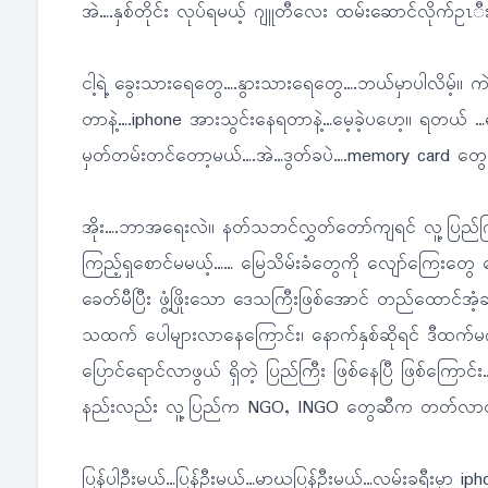
အဲ….နှစ်တိုင်း လုပ်ရမယ့် ဂျူတီလေး ထမ်းဆောင်လိုက်ဥၤီ
ငါ့ရဲ့ ခွေးသားရေတွေ….နွားသားရေတွေ….ဘယ်မှာပါလိမ့်။
တာနဲ့….iphone အားသွင်းနေရတာနဲ့…မေ့ခဲ့ပဟေ့။ ရတယ် …ရ
မှတ်တမ်းတင်တော့မယ်….အဲ…ဒွတ်ခပဲ….memory card တွေလ
အိုး….ဘာအရေးလဲ။ နတ်သဘင်လွှတ်တော်ကျရင် လူ့ပြည်ကြီ
ကြည့်ရှုစောင်မမယ့်…… မြေသိမ်းခံတွေကို လျော်ကြေးတွေ
ခေတ်မီပြီး ဖွံ့ဖြိုးသော ဒေသကြီးဖြစ်အောင် တည်ထောင်အ
သထက် ပေါများလာနေကြောင်း၊ နောက်နှစ်ဆိုရင် ဒီထက်မက ပ
ပြောင်ရောင်လာဖွယ် ရှိတဲ့ ပြည်ကြီး ဖြစ်နေပြီ ဖြစ်ကြော
နည်းလည်း လူ့ပြည်က NGO, INGO တွေဆီက တတ်လာတဲ
ပြန်ပါဦးမယ်…ပြန်ဦးမယ်…မာဃပြန်ဦးမယ်…လမ်းခရီးမှာ iph