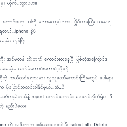
းမှ။ ဟိုက်…သွားပဟ။
 ကဲ…ကောင်းရော….ပါကို မလာတော့ပါလား။ ပြိုင်ကားကြီး သနေရ
တယ်….iphone နဲ့ပဲ
ည်း ကုန်ပြီ။
း အင်မတန် တိုးတက် ကောင်းစားနေပြီ ဖြစ်တဲ့အကြောင်း၊
 ပေးမယ့်… လက်ပံတောင်းတောင်ကြီးကို
ံ့ဆိုတဲ့ ကယ်တင်ရေးသမား လူသူတော်ကောင်းကြီးတွေပဲ ပေါများ
ိုပြောင်သလင်းခါနိုင်ဖွယ်….အဲ…ပို
င်း….ခပ်တည်တည်နဲ့ report ကောင်းကောင်း ရေးတင်လိုက်ရုံပ။ ဒီ
့ နည်းပဲလေ။
one ကို သုဇိတာက စစ်ဆေးရေးဝင်ပြီး select all+ Delete