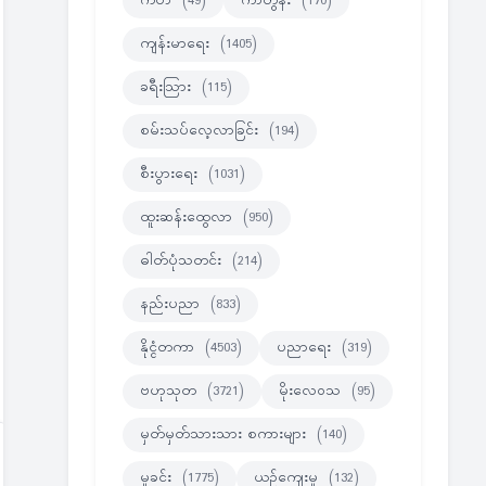
ကဗ်ာ
(49)
ကာတွန်း
(170)
ကျန်းမာရေး
(1405)
ခရီးသြား
(115)
စမ်းသပ်လေ့လာခြင်း
(194)
စီးပွားရေး
(1031)
ထူးဆန်းထွေလာ
(950)
ဓါတ်ပုံသတင်း
(214)
နည်းပညာ
(833)
နိုင္ငံတကာ
(4503)
ပညာရေး
(319)
ဗဟုသုတ
(3721)
မိုးလေဝသ
(95)
မှတ်မှတ်သားသား စကားများ
(140)
မှုခင်း
(1775)
ယဉ်ကျေးမှု
(132)