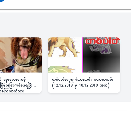
ည့် ခွေးလေးစကမ့်
တစ်ပတ်စာ၇ရက်သားသမီး ဟောစာတမ်း
ိမ်းခြောက်ခံနေရပြီး
(12.12.2019 မှ 18.12.2019 အထိ)
 ဆုကြေးထုတ်ထား