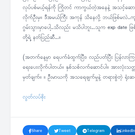
လုပ်ပစ်မယ့်ရန်ကို ကြိုတင် ကာကွယ်တဲ့အနေနဲ့ အသင့်ဆေ
လိုက်ဦးမှ။ ဒီအမယ်ကြီး အကုန် သိနေလို့ ဘယ်ဖြစ်မလဲ…ကျ
ဂွမ်းသွားမှာပေါ့…သိလည်း မသိပါဘူး….သူက exp date ဖြစ်
တို့ရဲ့ နတ်ပြည်ဆီ….။
(အတက်နေ့မှာ ရေပက်ခံထွက်ပြီး၊ လည်ပတ်ပြီး ပြန်လာကြ
ရေးပေးလိုက်ပါတယ်။ နှစ်သစ်လက်ဆောင်ပါ။ အားလုံးသတ္တ
မှတ်ချက်။ ။ ဦးမာဃကို အသရေဖျက်မှုနဲ့ တရားစွဲတဲ့ ရုံးဆ
လွတ်လပ်စိုး
Share
Tweet
Telegram
LinkedIn