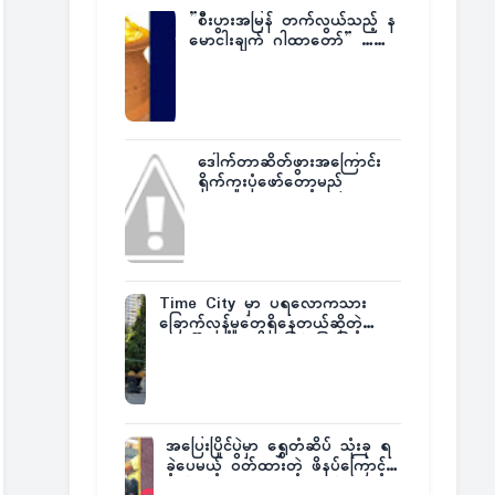
”စီးပွားအမြန် တက်လွယ်သည့် န
မောငါးချက် ဂါထာတော်” ……
ဒေါက်တာဆိတ်ဖွားအကြောင်း
ရိုက်ကူးပုံဖော်တော့မည်
Time City မှာ ပရလောကသား
ခြောက်လှန့်မှုတွေရှိနေတယ်ဆိုတဲ့
အပေါ် အသေးစိတ်ပြန်ပြောပြလာတဲ့
Times City Project Director ဦး
မြတ်မင်း
အပြေးပြိုင်ပွဲမှာ ရွှေတံဆိပ် သုံးခု ရ
ခဲ့ပေမယ့် ဝတ်ထားတဲ့ ဖိနပ်ကြောင့်
တစ်ကမ္ဘာလုံးက အံ့အားသင့်ခဲ့ရတဲ့