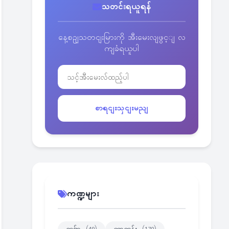
သတင်းရယူရန်
နေ့စဥျသတငျးမြားကို အီးမေးလျဖွင့ျ လ
ကျခံရယူပါ
စာရငျးသှငျးမညျ
ကဏ္ဍများ