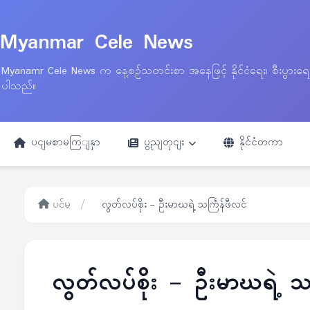
Myanmar Cele News
Myanamr Cele News က နေ့စဉ်သတင်းစာ အနေဖြင့် နိုင်ငံရေး၊ စီးပွားရ
ပါသည်။
ပငျမစာမကြျနှာ
ပွညျတှငျး
နိုင်ငံတကာ
ပင်မ
/
လွတ်လပ်စိုး – ဦးမာဃရဲ့ သင်္ကြန်ဖီလင်
လွတ်လပ်စိုး – ဦးမာဃရဲ့ သင်