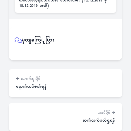
တစ်ပတ်စာ၇ရက်သားသမီး ဟောစာတမ်း (12.12.2019 မှ
18.12.2019 အထိ)
မှတျခကြျမြား
နောက်ဆုံးပို့စ်
နောက်ထပ်ဖတ်ရန်
ယခင်ပို့စ်
ဆက်လက်ဖတ်ရှုရန်