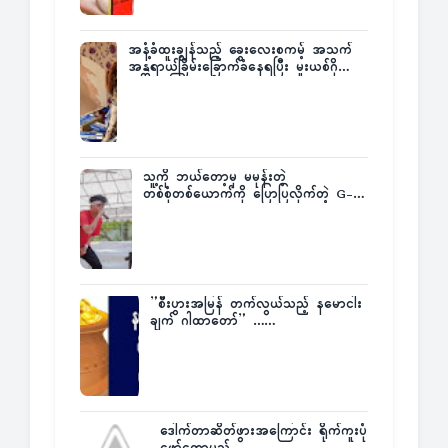
အနံ့ခံထူးချွန်သည့် ခွေးလေးစကမ့် အသက်
အန္တရာယ်ခြိမ်းခြောက်ခံနေရပြီး မူးယစ်ဂိုဏ်း
က ဆုကြေးထုတ်ထား
သူ့ကို ဘယ်တော့မှ မမုန်းတဲ့
တစ်စုံတစ်ယောက်ကို ပြောပြလိုက်တဲ့ G-
Fatt
”စီးပွားအမြန် တက်လွယ်သည့် နမောငါး
ချက် ဂါထာတော်” ……
ဒေါက်တာဆိတ်ဖွားအကြောင်း ရိုက်ကူးပုံ