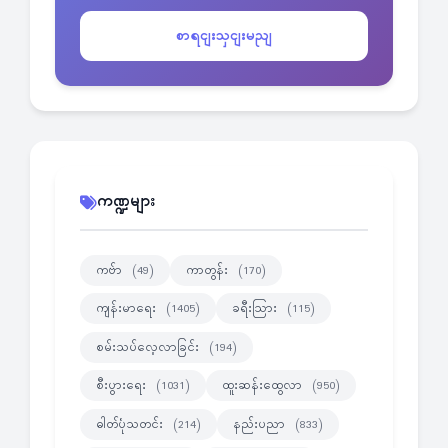
စာရငျးသှငျးမညျ
ကဏ္ဍများ
ကဗ်ာ
ကာတွန်း
(49)
(170)
ကျန်းမာရေး
ခရီးသြား
(1405)
(115)
စမ်းသပ်လေ့လာခြင်း
(194)
စီးပွားရေး
ထူးဆန်းထွေလာ
(1031)
(950)
ဓါတ်ပုံသတင်း
နည်းပညာ
(214)
(833)