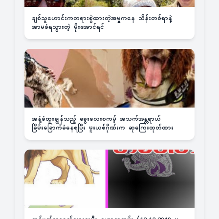
ချစ်သူဟောင်းကတရားစွဲထားတဲ့အမှုကနေ သိန်းတစ်ရာနဲ့
အာမခံရသွားတဲ့ မိုးအောင်ရင်
အနံ့ခံထူးချွန်သည့် ခွေးလေးစကမ့် အသက်အန္တရာယ်
ခြိမ်းခြောက်ခံနေရပြီး မူးယစ်ဂိုဏ်းက ဆုကြေးထုတ်ထား