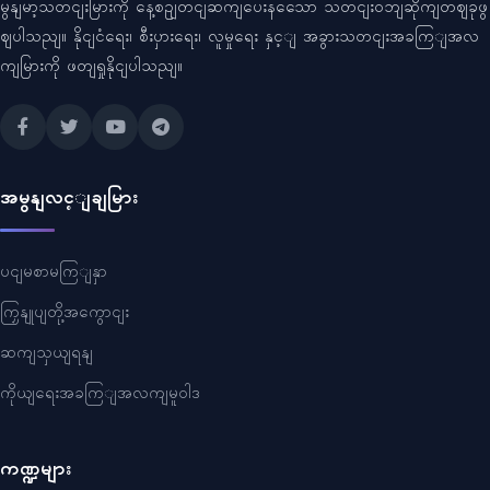
မွနျမာ့သတငျးမြားကို နေ့စဥျတငျဆကျပေးနသေော သတငျးဝဘျဆိုကျတဈခုဖွ
ဈပါသညျ။ နိုငျငံရေး၊ စီးပှားရေး၊ လူမှုရေး နှင့ျ အခွားသတငျးအခကြျအလ
ကျမြားကို ဖတျရှုနိုငျပါသညျ။
အမွနျလင့ျချမြား
ပငျမစာမကြျနှာ
ကြှနျုပျတို့အကွောငျး
ဆကျသှယျရနျ
ကိုယျရေးအခကြျအလကျမူဝါဒ
ကဏ္ဍများ