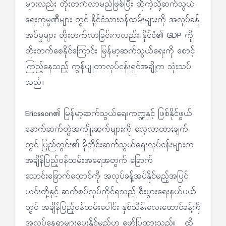
များလည်း တိုးတက်လာမည်ဖြစ်ပြီး ထိုကဲ့သို့ဆက်သွယ်
ရေးကုမ္ပဏီများ တွင် နိုင်ငံသားဝန်ထမ်းများကို အလုပ်ခန့်
အပ်မှုများ တိုးတက်လာခြင်းကလည်း နိုင်ငံ၏ GDP ကို
တိုးတက်စေနိုင်ကြောင်း မြန်မာ့ဆက်သွယ်ရေးကို စောင့်
ကြည့်နေသည့် ကွန်ပျူတာလုပ်ငန်းရှင်အချို့က သုံးသပ်
သည်။
Ericsson၏ မြန်မာ့ဆက်သွယ်ရေးကဏ္ဍနှင့် ဖြစ်နိုင်ဖွယ်
နောက်ဆက်တွဲအကျိုးဆက်များကို လေ့လာထားချက်
တွင် ပြည်တွင်း၏ မိုဘိုင်းဆက်သွယ်ရေးလုပ်ငန်းများက
အချိန်ပြည့်ဝန်ထမ်းအရေအတွက် ခြောက်
သောင်းခြောက်ထောင်ကို အလုပ်ခန့်အပ်နိုင်မည့်အပြင်
ယင်းတို့နှင့် ဆက်စပ်လုပ်ကိုင်ရသည့် စီးပွားရေးနယ်ပယ်
တွင် အချိန်ပြည့်ဝန်ထမ်းပေါင်း နှစ်သိန်းလေးထောင်ခန့်ကို
အလုပ်နေရာများပေးနိုင်မည်ဟု ဖော်ပြထားသည်။ ထို့