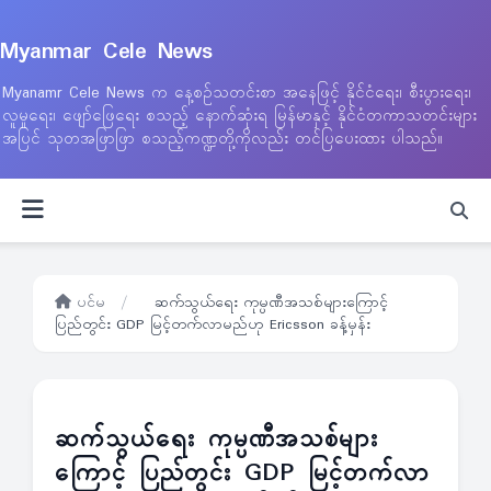
Myanmar Cele News
Myanamr Cele News က နေ့စဉ်သတင်းစာ အနေဖြင့် နိုင်ငံရေး၊ စီးပွားရေး၊
လူမှုရေး၊ ဖျော်ဖြေရေး စသည့် နောက်ဆုံးရ မြန်မာနှင့် နိုင်ငံတကာသတင်းများ
အပြင် သုတအဖြာဖြာ စသည့်ကဏ္ဍတို့ကိုလည်း တင်ပြပေးထား ပါသည်။
ပင်မ
/
ဆက်သွယ်ရေး ကုမ္ပဏီအသစ်များကြောင့်
ပြည်တွင်း GDP မြင့်တက်လာမည်ဟု Ericsson ခန့်မှန်း
ဆက်သွယ်ရေး ကုမ္ပဏီအသစ်များ
ကြောင့် ပြည်တွင်း GDP မြင့်တက်လာ