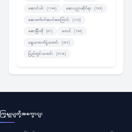
ဆောင်းပါး
ဆေးပညာဆိုင်ရာ
(1744)
(193)
ဆေးဖက်ဝင်အပင်အကြောင်း
(110)
ဆေးမြီးတို
ဗေဒင်
(87)
(154)
ရွေးကောက်ပွဲသတင်း
(397)
ပြည်တွင်းသတင်း
(5116)
ကြှနျုပျတို့အကွောငျး