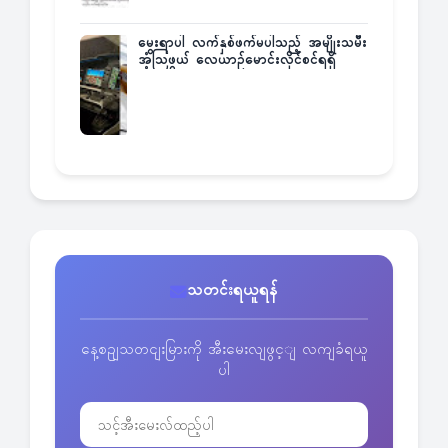
မွေးရာပါ လက်နှစ်ဖက်မပါသည့် အမျိုးသမီး
အံ့သြဖွယ် လေယာဉ်မောင်းလိုင်စင်ရရှိ
သတင်းရယူရန်
နေ့စဥျသတငျးမြားကို အီးမေးလျဖွင့ျ လကျခံရယူ
ပါ