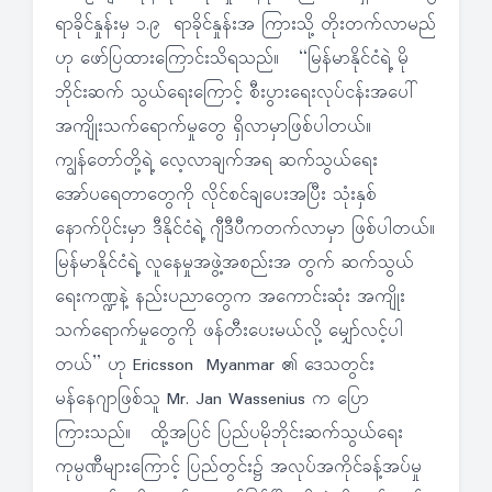
ရာခိုင်နှုန်းမှ ၁.၉ ရာခိုင်နှုန်းအ ကြားသို့ တိုးတက်လာမည်
ဟု ဖော်ပြထားကြောင်းသိရသည်။ “မြန်မာနိုင်ငံရဲ့ မို
ဘိုင်းဆက် သွယ်ရေးကြောင့် စီးပွားရေးလုပ်ငန်းအပေါ်
အကျိုးသက်ရောက်မှုတွေ ရှိလာမှာဖြစ်ပါတယ်။
ကျွန်တော်တို့ရဲ့ လေ့လာချက်အရ ဆက်သွယ်ရေး
အော်ပရေတာတွေကို လိုင်စင်ချပေးအပြီး သုံးနှစ်
နောက်ပိုင်းမှာ ဒီနိုင်ငံရဲ့ ဂျီဒီပီကတက်လာမှာ ဖြစ်ပါတယ်။
မြန်မာနိုင်ငံရဲ့ လူနေမှုအဖွဲ့အစည်းအ တွက် ဆက်သွယ်
ရေးကဏ္ဍနဲ့ နည်းပညာတွေက အကောင်းဆုံး အကျိုး
သက်ရောက်မှုတွေကို ဖန်တီးပေးမယ်လို့ မျှော်လင့်ပါ
တယ်” ဟု Ericsson Myanmar ၏ ဒေသတွင်း
မန်နေဂျာဖြစ်သူ Mr. Jan Wassenius က ပြော
ကြားသည်။ ထို့အပြင် ပြည်ပမိုဘိုင်းဆက်သွယ်ရေး
ကုမ္ပဏီများကြောင့် ပြည်တွင်း၌ အလုပ်အကိုင်ခန့်အပ်မှု