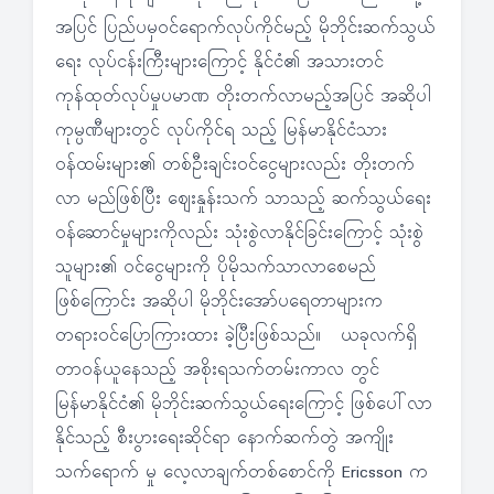
အပြင် ပြည်ပမှဝင်ရောက်လုပ်ကိုင်မည့် မိုဘိုင်းဆက်သွယ်
ရေး လုပ်ငန်းကြီးများကြောင့် နိုင်ငံ၏ အသားတင်
ကုန်ထုတ်လုပ်မှုပမာဏ တိုးတက်လာမည့်အပြင် အဆိုပါ
ကုမ္ပဏီများတွင် လုပ်ကိုင်ရ သည့် မြန်မာနိုင်ငံသား
ဝန်ထမ်းများ၏ တစ်ဦးချင်းဝင်ငွေများလည်း တိုးတက်
လာ မည်ဖြစ်ပြီး ဈေးနှုန်းသက် သာသည့် ဆက်သွယ်ရေး
ဝန်ဆောင်မှုများကိုလည်း သုံးစွဲလာနိုင်ခြင်းကြောင့် သုံးစွဲ
သူများ၏ ဝင်ငွေများကို ပိုမိုသက်သာလာစေမည်
ဖြစ်ကြောင်း အဆိုပါ မိုဘိုင်းအော်ပရေတာများက
တရားဝင်ပြောကြားထား ခဲ့ပြီးဖြစ်သည်။ ယခုလက်ရှိ
တာဝန်ယူနေသည့် အစိုးရသက်တမ်းကာလ တွင်
မြန်မာနိုင်ငံ၏ မိုဘိုင်းဆက်သွယ်ရေးကြောင့် ဖြစ်ပေါ်လာ
နိုင်သည့် စီးပွားရေးဆိုင်ရာ နောက်ဆက်တွဲ အကျိုး
သက်ရောက် မှု လေ့လာချက်တစ်စောင်ကို Ericsson က