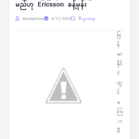
မည်ဟု Ericsson ခန့်မှန်း
Anonymous
4/11/2014
စီးပွားရေး
မြ
န်
မာ
နိုင်
ငံ
တွ
င်
မ
ကြ
ာ
မီ