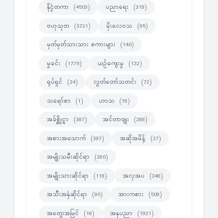
နိုင္ငံတကာ
ပညာရေး
(4503)
(319)
ဗဟုသုတ
မိုးလေဝသ
(3721)
(95)
မှတ်မှတ်သားသား စကားများ
(140)
မှုခင်း
ယဉ်ကျေးမှု
(1775)
(132)
ရုပ်ရှင်
လွတ်တော်သတင်း
(24)
(72)
သရော်စာ
ဟာသ
(1)
(76)
အခ်စ္ဆိုင္ရာ
အင်တာဗျုး
(387)
(288)
အစားအသောက်
အဆိုအမိန့်
(397)
(27)
အမျိုးသမီးဆိုင်ရာ
(260)
အမျိုးသားဆိုင်ရာ
အလှအပ
(116)
(346)
အသီးအနှံဆိုင်ရာ
အားကစား
(90)
(509)
အတွေးအမြင်
အနုပညာ
(18)
(1921)