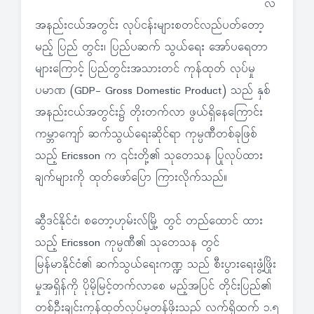
လ
အနည်းငယ်အတွင်း လုပ်ငန်းများစတင်လည်ပတ်တော့
မည့် ပြည် တွင်း၊ ပြည်ပဆက် သွယ်ရေး အော်ပရေတာ
များကြောင့် ပြည်တွင်းအသားတင် ကုန်ထုတ် လုပ်မှု
ပမာဏ (GDP- Gross Domestic Product) သည် နှစ်
အနည်းငယ်အတွင်း၌ တိုးတက်လာ ဖွယ်ရှိနေကြောင်း
ကမ္ဘာကျော် ဆက်သွယ်ရေးဆိုင်ရာ ကုမ္ပဏီတစ်ခုဖြစ်
သည့် Ericsson က ၎င်းတို့၏ သုတေသန ပြုလုပ်ထား
ချက်များကို ထုတ်ဖော်ပြော ကြားလိုက်သည်။
ဆွီဒင်နိုင်ငံ၊ စတော့ဟုမ်းလ်မြို့ တွင် တည်ထောင် ထား
သည့် Ericsson ကုမ္ပဏီ၏ သုတေသန တွင်
မြန်မာနိုင်ငံ၏ ဆက်သွယ်ရေးကဏ္ဍ သည် စီးပွားရေးဖွံ့ဖြိုး
မှုအရှိန်ကို ပိုမိုမြင့်တက်လာစေ မည့်အပြင် တိုင်းပြည်၏
တစ်ဦးချင်းကုန်ထုတ်လုပ်မှုတန်ဖိုးသည် လက်ရှိထက် ၁.၅