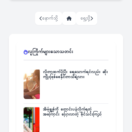
နောက်သို့
ရှေ့သို့
လူကြိုက်များသောသတင်း
လိုတာထက်ပိုပြီး ရေသောက်ရင်လည်း ဆိုး
ကျိုးဖြစ်စေနိုင်တာသိရဲ့လား
အိမ့်ချစ်ကို တောင်းပန်လိုက်ရတဲ့
အကြောင်း ပြောလာတဲ့ ခိုင်သင်းကြည်