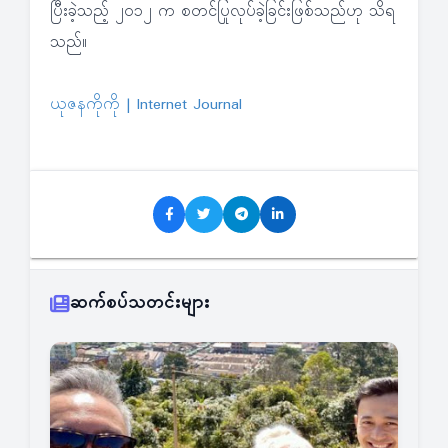
ပြီးခဲ့သည့် ၂၀၁၂ က စတင်ပြုလုပ်ခဲ့ခြင်းဖြစ်သည်ဟု သိရ
သည်။
ယုဇနကိုကို | Internet Journal
ဆက်စပ်သတင်းများ