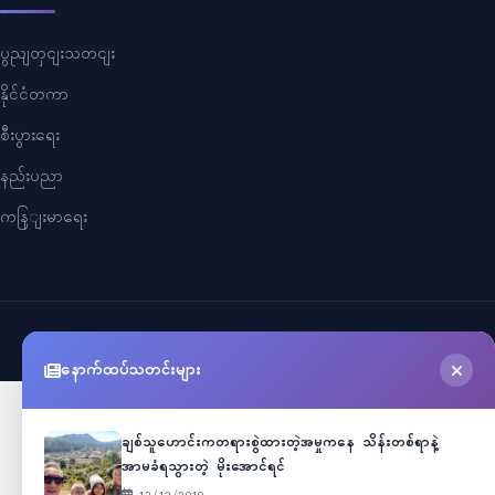
ပွညျတှငျးသတငျး
နိုင်ငံတကာ
စီးပွားရေး
နည်းပညာ
ကနြျးမာရေး
©
2026
Myanmar Cele News
. All Rights Reserved.
နောက်ထပ်သတင်းများ
ချစ်သူဟောင်းကတရားစွဲထားတဲ့အမှုကနေ သိန်းတစ်ရာနဲ့
အာမခံရသွားတဲ့ မိုးအောင်ရင်