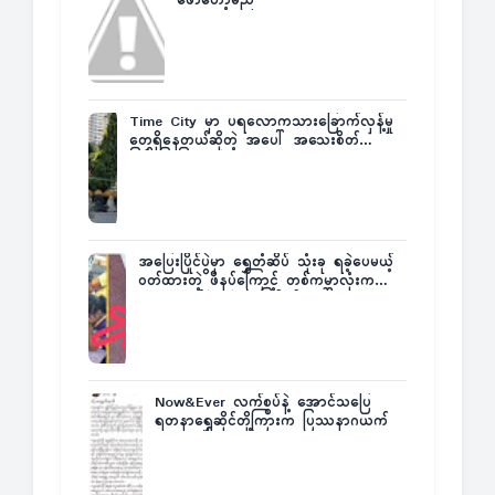
ဖော်တော့မည်
Time City မှာ ပရလောကသားခြောက်လှန့်မှု
တွေရှိနေတယ်ဆိုတဲ့ အပေါ် အသေးစိတ်
ပြန်ပြောပြလာတဲ့ Times City Project
Director ဦးမြတ်မင်း
အပြေးပြိုင်ပွဲမှာ ရွှေတံဆိပ် သုံးခု ရခဲ့ပေမယ့်
ဝတ်ထားတဲ့ ဖိနပ်ကြောင့် တစ်ကမ္ဘာလုံးက
အံ့အားသင့်ခဲ့ရတဲ့ အဖြစ်မှန်
Now&Ever လက်စွပ်နဲ့ အောင်သပြေ
ရတနာရွှေဆိုင်တို့ကြားက ပြဿနာဂယက်