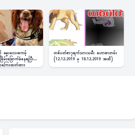
ည့် ခွေးလေးစကမ့်
တစ်ပတ်စာ၇ရက်သားသမီး ဟောစာတမ်း
ိမ်းခြောက်ခံနေရပြီး
(12.12.2019 မှ 18.12.2019 အထိ)
 ဆုကြေးထုတ်ထား