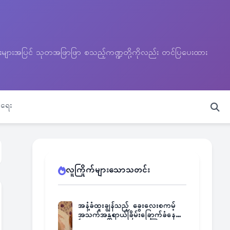
သတင်းများအပြင် သုတအဖြာဖြာ စသည့်ကဏ္ဍတို့ကိုလည်း တင်ပြပေးထား
ရေး
လူကြိုက်များသောသတင်း
အနံ့ခံထူးချွန်သည့် ခွေးလေးစကမ့်
အသက်အန္တရာယ်ခြိမ်းခြောက်ခံနေရ
ပြီး မူးယစ်ဂိုဏ်းက ဆုကြေး