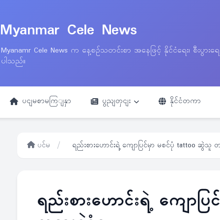
Myanmar Cele News
Myanamr Cele News က နေ့စဉ်သတင်းစာ အနေဖြင့် နိုင်ငံရေး၊ စီးပွားရ
ပါသည်။
ပငျမစာမကြျနှာ
ပွညျတှငျး
နိုင်ငံတကာ
ပင်မ
/
ရည်းစားဟောင်းရဲ့ ကျောပြင်မှာ မစင်ပုံ tattoo ဆွဲသူ တ
ရည်းစားဟောင်းရဲ့ ကျောပြင်မ