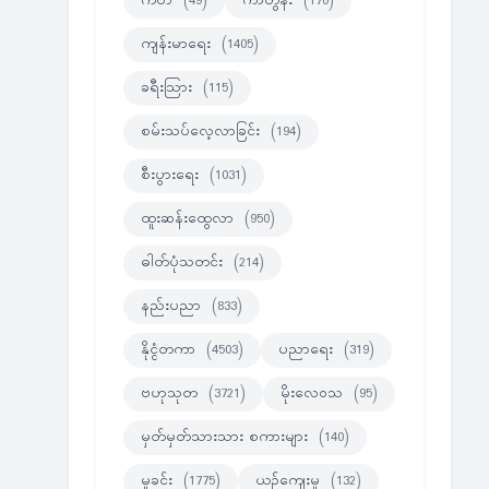
ကဗ်ာ
(49)
ကာတွန်း
(170)
ကျန်းမာရေး
(1405)
ခရီးသြား
(115)
စမ်းသပ်လေ့လာခြင်း
(194)
စီးပွားရေး
(1031)
ထူးဆန်းထွေလာ
(950)
ဓါတ်ပုံသတင်း
(214)
နည်းပညာ
(833)
နိုင္ငံတကာ
(4503)
ပညာရေး
(319)
ဗဟုသုတ
(3721)
မိုးလေဝသ
(95)
မှတ်မှတ်သားသား စကားများ
(140)
မှုခင်း
(1775)
ယဉ်ကျေးမှု
(132)