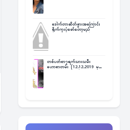
ဒေါက်တာဆိတ်ဖွားအကြောင်း
ရိုက်ကူးပုံဖော်တော့မည်
တစ်ပတ်စာ၇ရက်သားသမီး
ဟောစာတမ်း (12.12.2019 မှ
18.12.2019 အထိ)