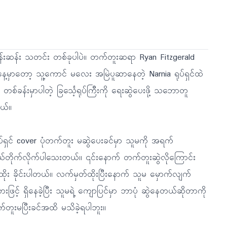
်းဆန်း သတင်း တစ်ခုပါပဲ။ တက်တူးဆရာ Ryan Fitzgerald
့မှာတော့ သူ့ကောင် မလေး အမြဲပူဆာနေတဲ့ Narnia ရုပ်ရှင်ထဲ
စ်ခန်းမှာပါတဲ့ ခြင်္သေ့ရုပ်ကြီးကို ရေးဆွဲပေးဖို့ သဘောတူ
ယ်။
ပ်ရှင် cover ပုံတက်တူး မဆွဲပေးခင်မှာ သူမကို အရက်
တိုက်လိုက်ပါသေးတယ်။ ၎င်းနောက် တက်တူးဆွဲလိုကြောင်း
ိုး ခိုင်းပါတယ်။ လက်မှတ်ထိုးပြီးနောက် သူမ မှောက်လျက်
င့် ရှိနေခဲ့ပြီး သူမရဲ့ ကျောပြင်မှာ ဘာပုံ ဆွဲနေတယ်ဆိုတာကို
တူးမပြီးခင်အထိ မသိခဲ့ရပါဘူး။