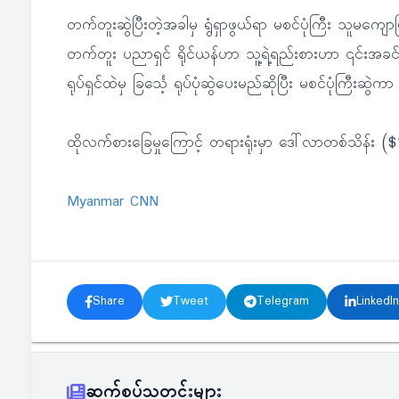
တက်တူးဆွဲပြီးတဲ့အခါမှ ရွံရှာဖွယ်ရာ မစင်ပုံကြီး သူမကျေ
တက်တူး ပညာရှင် ရိုင်ယန်ဟာ သူ့ရဲ့ရည်းစားဟာ ၎င်းအခင်ဆ
ရုပ်ရှင်ထဲမှ ခြင်္သေ့ ရုပ်ပုံဆွဲပေးမည်ဆိုပြီး မစင်ပုံကြီ
ထိုလက်စားခြေမှုကြောင့် တရားရုံးမှာ ဒေါ်လာတစ်သိန်း 
Myanmar CNN
Share
Tweet
Telegram
LinkedIn
ဆက်စပ်သတင်းများ