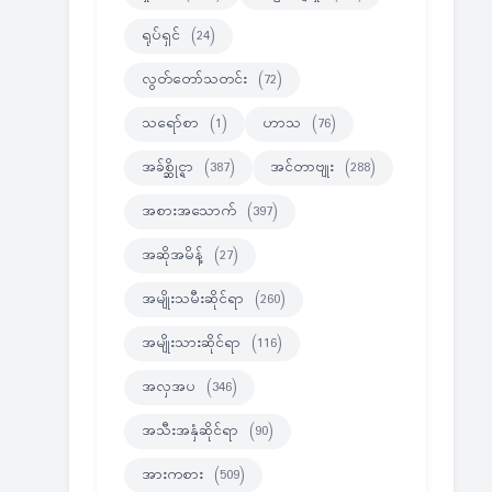
ရုပ်ရှင်
(24)
လွတ်တော်သတင်း
(72)
သရော်စာ
(1)
ဟာသ
(76)
အခ်စ္ဆိုင္ရာ
(387)
အင်တာဗျုး
(288)
အစားအသောက်
(397)
အဆိုအမိန့်
(27)
အမျိုးသမီးဆိုင်ရာ
(260)
အမျိုးသားဆိုင်ရာ
(116)
အလှအပ
(346)
အသီးအနှံဆိုင်ရာ
(90)
အားကစား
(509)