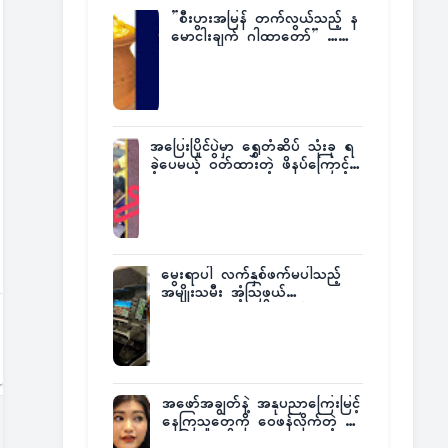
”စီးပွားအမြန် တက်လွယ်သည့် န
မောငါးချက် ဂါထာတော်” ……
အပြေးပြိုင်ပွဲမှာ ရွှေတံဆိပ် သုံးခု ရ
ခဲ့ပေမယ့် ဝတ်ထားတဲ့ ဖိနပ်ကြောင့်
တစ်ကမ္ဘာလုံးက အံ့အားသင့်ခဲ့ရတဲ့
အဖြစ်မှန်
မွေးရာပါ လက်နှစ်ဖက်မပါသည့်
အမျိုးသမီး အံ့သြဖွယ်
လေယာဉ်မောင်းလိုင်စင်ရရှိ
အဖော်အချွတ်နဲ့ အနုပညာကြေးမြင့်
နေကြသူတွေကို ဝေဖန်လိုက်တဲ့ သ
င်္ဇာမြင့်မိုရ်