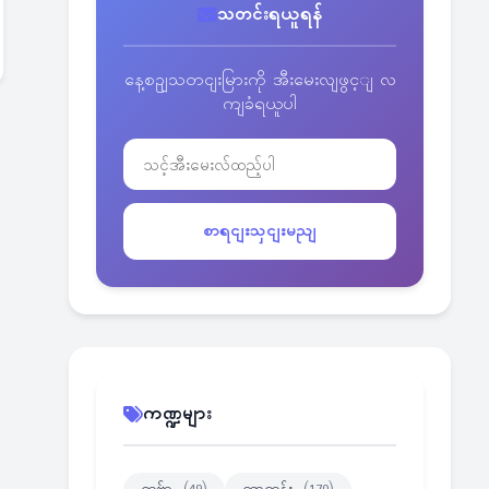
သတင်းရယူရန်
နေ့စဥျသတငျးမြားကို အီးမေးလျဖွင့ျ လ
ကျခံရယူပါ
စာရငျးသှငျးမညျ
ကဏ္ဍများ