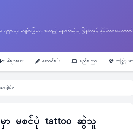
ေး၊ လူမှုရေး၊ ဖျော်ဖြေရေး စသည့် နောက်ဆုံးရ မြန်မာနှင့် နိုင်ငံတကာ
စီးပွားရေး
ဆောင်းပါး
နည်းပညာ
ကနြျးမာ
ရားစွဲခံရ
ှာ မစင်ပုံ tattoo ဆွဲသူ