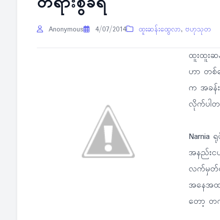
တရားစွဲခံရ
Anonymous
4/07/2014
ထူးဆန်းထွေလာ
,
ဗဟုသုတ
ထူးထူးဆန
ဟာ တစ်နေ
က အခန်း တ
လိုက်ပါတ
Narnia ရု
အနည်းငယ်
လက်မှတ်ထ
အနေအထားဖြ
တော့ တက်