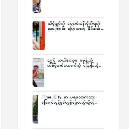
ထုတ်ထား
အိမ့်ချစ်ကို တောင်းပန်လိုက်ရတဲ့
အကြောင်း ပြောလာတဲ့ ခိုင်သင်း
ကြည်
သူ့ကို ဘယ်တော့မှ မမုန်းတဲ့
တစ်စုံတစ်ယောက်ကို ပြောပြလိုက်
တဲ့ G-Fatt
Time City မှာ ပရလောကသား
ခြောက်လှန့်မှုတွေရှိနေတယ်ဆိုတဲ့
အပေါ် အသေးစိတ်ပြန်ပြောပြလာတဲ့
Times City Project Director ဦး
မြတ်မင်း