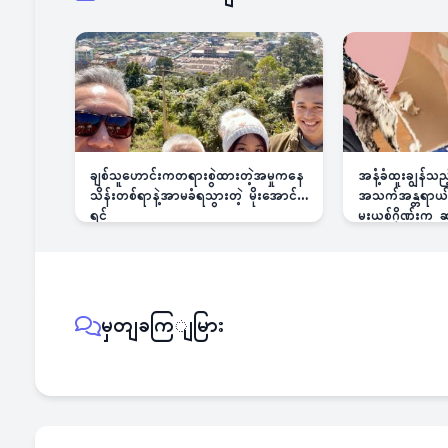
ချစ်သူဟောင်းကတရားစွဲထားတဲ့အမှုကနေ
အနံ့ခံထူးချွန်သ
သိန်းတစ်ရာနဲ့အာမခံရသွားတဲ့ မိုးအောင်
အသက်အန္တရာယ်ခြ
ရင်
မူးယစ်ဂိုဏ်းက
မှတျခကြျမြား