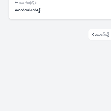
နောက်ဆုံးပို့စ်
နောက်ထပ်ဖတ်ရန်
နောက်သို့