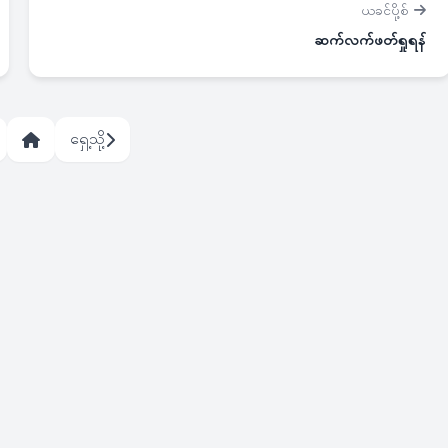
ယခင်ပို့စ်
ဆက်လက်ဖတ်ရှုရန်
ရှေ့သို့