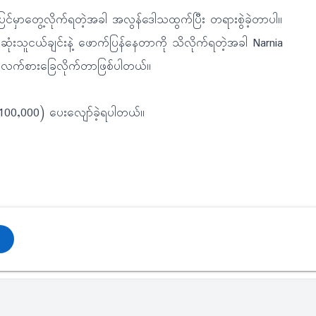
ာပြင်မှာတွေ့လိုက်ရတဲ့အခါ အလွန်ဒေါသထွက်ပြီး တရားစွဲခဲ့တာပါ။
ုံးသူငယ်ချင်းနဲ့ ဖောက်ပြန်နေတာကို သိလိုက်ရတဲ့အခါ Narnia
းဆွဲကာ လက်စားခြေလိုက်တာဖြစ်ပါတယ်။
($100,000) ပေးလျော်ခဲ့ရပါတယ်။