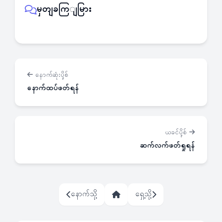
မှတျခကြျမြား
နောက်ဆုံးပို့စ်
နောက်ထပ်ဖတ်ရန်
ယခင်ပို့စ်
ဆက်လက်ဖတ်ရှုရန်
နောက်သို့
ရှေ့သို့