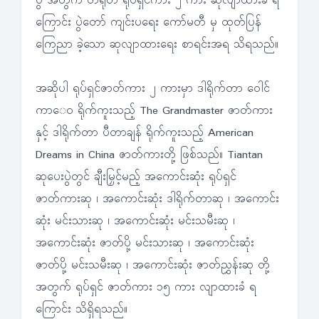
ပွဲ အတွက် တရုတ် ရုပ်ရှင်ကား ၂ ကား ဆုလျာထားခံ ရ
ကြောင်း ပွဲတော် ကျင်းပရေး ကော်မတီ မှ ထုတ်ပြန်
ကြေညာ ခဲ့သော ဆုလျာထားရေး စာရင်းအရ သိရသည်။
အဆိုပါ ရုပ်ရှင်ဇာတ်ကား ၂ ကားမှာ ဒါရိုက်တာ ဝေါင်
ကာေ၀ ရိုက်ကူးသည့် The Grandmaster ဇာတ်ကား
နှင့် ဒါရိုက်တာ ပီတာချန် ရိုက်ကူးသည့် American
Dreams in China ဇာတ်ကားတို့ ဖြစ်သည်။ Tiantan
ဆုပေးပွဲတွင် ချီးမြှင့်မည့် အကောင်းဆုံး ရုပ်ရှင်
ဇာတ်ကားဆု ၊ အကောင်းဆုံး ဒါရိုက်တာဆု ၊ အကောင်း
ဆုံး မင်းသားဆု ၊ အကောင်းဆုံး မင်းသမီးဆု ၊
အကောင်းဆုံး ဇာတ်ပို့ မင်းသားဆု ၊ အကောင်းဆုံး
ဇာတ်ပို့ မင်းသမီးဆု ၊ အကောင်းဆုံး ဇာတ်ညွှန်းဆု တို့
အတွက် ရုပ်ရှင် ဇာတ်ကား ၁၅ ကား လျာထားခံ ရ
ကြောင်း သိရှိရသည်။