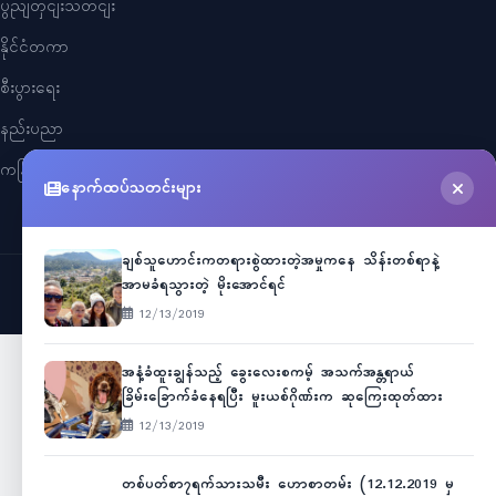
ပွညျတှငျးသတငျး
နိုင်ငံတကာ
စီးပွားရေး
နည်းပညာ
ကနြျးမာရေး
နောက်ထပ်သတင်းများ
ချစ်သူဟောင်းကတရားစွဲထားတဲ့အမှုကနေ သိန်းတစ်ရာနဲ့
အာမခံရသွားတဲ့ မိုးအောင်ရင်
©
2026
Myanmar Cele News
. All Rights Reserved.
12/13/2019
အနံ့ခံထူးချွန်သည့် ခွေးလေးစကမ့် အသက်အန္တရာယ်
ခြိမ်းခြောက်ခံနေရပြီး မူးယစ်ဂိုဏ်းက ဆုကြေးထုတ်ထား
12/13/2019
တစ်ပတ်စာ၇ရက်သားသမီး ဟောစာတမ်း (12.12.2019 မှ