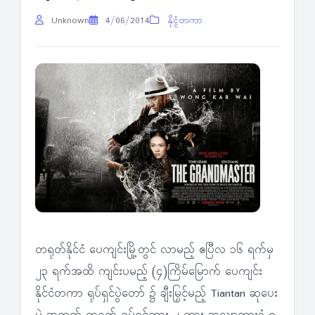
Unknown
4/06/2014
နိုင္ငံတကာ
တရုတ်နိုင်ငံ ပေကျင်းမြို့တွင် လာမည့် ဧပြီလ ၁၆ ရက်မှ
၂၃ ရက်အထိ ကျင်းပမည့် (၄)ကြိမ်မြောက် ပေကျင်း
နိုင်ငံတကာ ရုပ်ရှင်ပွဲတော် ၌ ချီးမြှင့်မည့် Tiantan ဆုပေး