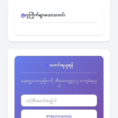
လူကြိုက်များသောသတင်း
သတင်းရယူရန်
နေ့စဥျသတငျးမြားကို အီးမေးလျဖွင့ျ လကျခံရယူ
ပါ
စာရငျးသှငျးမညျ