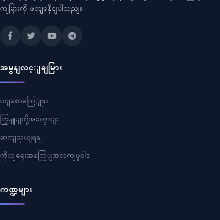
ကျမြားကို ဖတျရှုနိုငျပါသညျ။
အမွနျလင့ျချမြား
ပငျမစာမကြျနှာ
ကြှနျုပျတို့အကွောငျး
ဆကျသှယျရနျ
ကိုယျရေးအခကြျအလကျမူဝါဒ
ကဏ္ဍများ