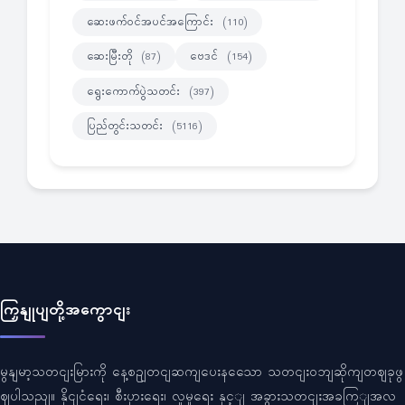
ဆေးဖက်ဝင်အပင်အကြောင်း
(110)
ဆေးမြီးတို
ဗေဒင်
(87)
(154)
ရွေးကောက်ပွဲသတင်း
(397)
ပြည်တွင်းသတင်း
(5116)
ကြှနျုပျတို့အကွောငျး
မွနျမာ့သတငျးမြားကို နေ့စဥျတငျဆကျပေးနသေော သတငျးဝဘျဆိုကျတဈခုဖွ
ဈပါသညျ။ နိုငျငံရေး၊ စီးပှားရေး၊ လူမှုရေး နှင့ျ အခွားသတငျးအခကြျအလ