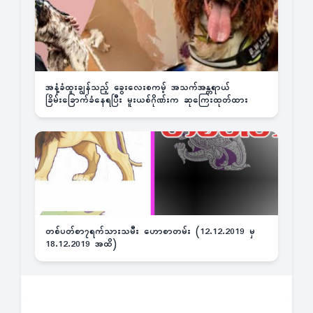
အနံ့ခံထူးချွန်သည့် ခွေးလေးစကမ့် အသက်အန္တရာယ်
ခြိမ်းခြောက်ခံနေရပြီး မူးယစ်ဂိုဏ်းက ဆုကြေးထုတ်ထား
တစ်ပတ်စာ၇ရက်သားသမီး ဟောစာတမ်း (12.12.2019 မှ
18.12.2019 အထိ)