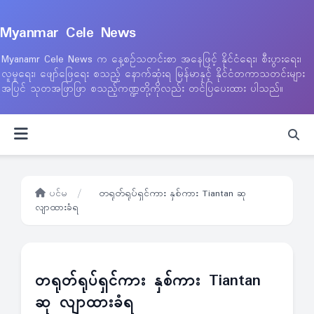
Myanmar Cele News
Myanamr Cele News က နေ့စဉ်သတင်းစာ အနေဖြင့် နိုင်ငံရေး၊ စီးပွားရေး၊
လူမှုရေး၊ ဖျော်ဖြေရေး စသည့် နောက်ဆုံးရ မြန်မာနှင့် နိုင်ငံတကာသတင်းများ
အပြင် သုတအဖြာဖြာ စသည့်ကဏ္ဍတို့ကိုလည်း တင်ပြပေးထား ပါသည်။
ပင်မ
/
တရုတ်ရုပ်ရှင်ကား နှစ်ကား Tiantan ဆု
လျာထားခံရ
တရုတ်ရုပ်ရှင်ကား နှစ်ကား Tiantan
ဆု လျာထားခံရ