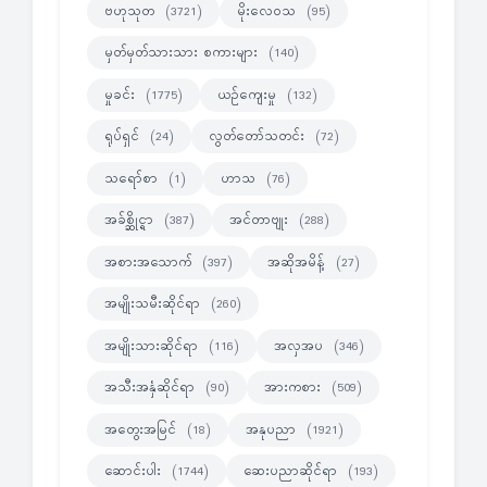
ဗဟုသုတ
မိုးလေဝသ
(3721)
(95)
မှတ်မှတ်သားသား စကားများ
(140)
မှုခင်း
ယဉ်ကျေးမှု
(1775)
(132)
ရုပ်ရှင်
လွတ်တော်သတင်း
(24)
(72)
သရော်စာ
ဟာသ
(1)
(76)
အခ်စ္ဆိုင္ရာ
အင်တာဗျုး
(387)
(288)
အစားအသောက်
အဆိုအမိန့်
(397)
(27)
အမျိုးသမီးဆိုင်ရာ
(260)
အမျိုးသားဆိုင်ရာ
အလှအပ
(116)
(346)
အသီးအနှံဆိုင်ရာ
အားကစား
(90)
(509)
အတွေးအမြင်
အနုပညာ
(18)
(1921)
ဆောင်းပါး
ဆေးပညာဆိုင်ရာ
(1744)
(193)