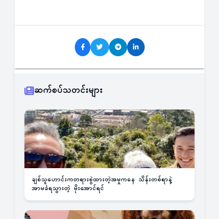
ဆက်စပ်သတင်းများ
ချစ်သူဟောင်းကတရားစွဲထားတဲ့အမှုကနေ သိန်းတစ်ရာနဲ့
အာမခံရသွားတဲ့ မိုးအောင်ရင်