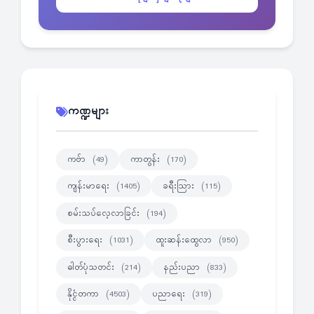
ကဏ္ဍများ
ကဗ်ာ
ကာတွန်း
(49)
(170)
ကျန်းမာရေး
ခရီးသြား
(1405)
(115)
စမ်းသပ်လေ့လာခြင်း
(194)
စီးပွားရေး
ထူးဆန်းထွေလာ
(1031)
(950)
ဓါတ်ပုံသတင်း
နည်းပညာ
(214)
(833)
နိုင္ငံတကာ
ပညာရေး
(4503)
(319)