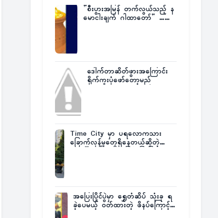
”စီးပွားအမြန် တက်လွယ်သည့် န
မောငါးချက် ဂါထာတော်” ……
ဒေါက်တာဆိတ်ဖွားအကြောင်း
ရိုက်ကူးပုံဖော်တော့မည်
Time City မှာ ပရလောကသား
ခြောက်လှန့်မှုတွေရှိနေတယ်ဆိုတဲ့
အပေါ် အသေးစိတ်ပြန်ပြောပြလာတဲ့
Times City Project Director ဦး
မြတ်မင်း
အပြေးပြိုင်ပွဲမှာ ရွှေတံဆိပ် သုံးခု ရ
ခဲ့ပေမယ့် ဝတ်ထားတဲ့ ဖိနပ်ကြောင့်
တစ်ကမ္ဘာလုံးက အံ့အားသင့်ခဲ့ရတဲ့