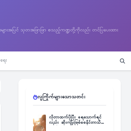
သတင်းများအပြင် သုတအဖြာဖြာ စသည့်ကဏ္ဍတို့ကိုလည်း တင်ပြပေးထား
ရေး
လူကြိုက်များသောသတင်း
လိုတာထက်ပိုပြီး ရေသောက်ရင်
လည်း ဆိုးကျိုးဖြစ်စေနိုင်တာသိရဲ့
လား