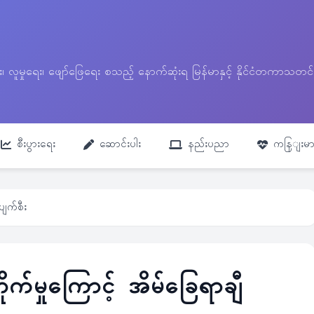
ေး၊ လူမှုရေး၊ ဖျော်ဖြေရေး စသည့် နောက်ဆုံးရ မြန်မာနှင့် နိုင်ငံတကာ
စီးပွားရေး
ဆောင်းပါး
နည်းပညာ
ကနြျးမာ
ပျက်စီး
ိုက်မှုကြောင့် အိမ်ခြေရာချီ