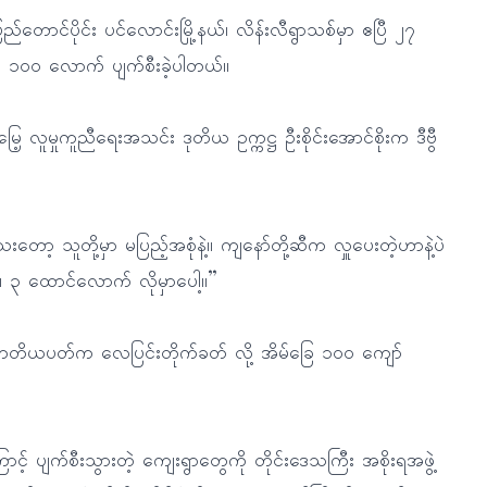
ပြည်တောင်ပိုင်း ပင်လောင်းမြို့နယ်၊ လိန်းလီရွာသစ်မှာ ဧပြီ ၂၇
ြေ ၁၀၀ လောက် ပျက်စီးခဲ့ပါတယ်။
့ လူမှုကူညီရေးအသင်း ဒုတိယ ဥက္ကဋ္ဌ ဦးစိုင်းအောင်စိုးက ဒီဗွီ
တော့ သူတို့မှာ မပြည့်အစုံနဲ့။ ကျနော်တို့ဆီက လှူပေးတဲ့ဟာနဲ့ပဲ
 ၃ ထောင်လောက် လိုမှာပေါ့။”
ြီလ တတိယပတ်က လေပြင်းတိုက်ခတ် လို့ အိမ်ခြေ ၁၀၀ ကျော်
ြောင့် ပျက်စီးသွားတဲ့ ကျေးရွာတွေကို တိုင်းဒေသကြီး အစိုးရအဖွဲ့