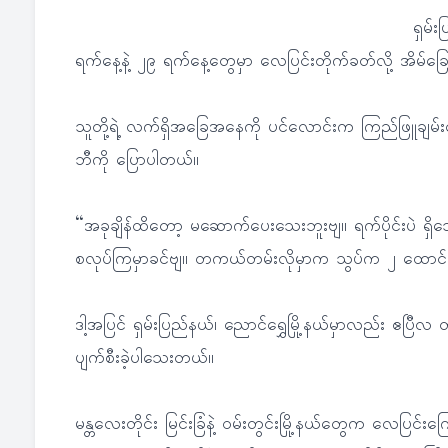
ရှမ်း
ရက်နေ့နဲ့ ၂၉ ရက်နေ့တွေမှာ လေပြင်းတိုက်ခတ်လို့ အိမ်ခ
သူတို့ရဲ့ လက်ရှိအခြေအနေကို ပင်လောင်းက ကြည်ဖြူချမ်းမြေ
ဘီကို ပြောပါတယ်။
“အခုချိန်ထိတော့ မဆောက်ပေးသေးဘူးဗျ။ ရက်ပိုင်းပဲ ရှိသေး
စလုပ်ကြမှာခင်ဗျ။ တကယ်တမ်းလိုမှာက သွပ်က ၂ ထောင်၊
ဒါ့အပြင် ရှမ်းပြည်နယ်၊ ညောင်ရွှေမြို့နယ်မှာလည်း ဧပ
ပျက်စီးခဲ့ပါသေးတယ်။
မန္တလေးတိုင်း မြင်းခြံနဲ့ ဝမ်းတွင်းမြို့နယ်တွေက လေပြင်းက