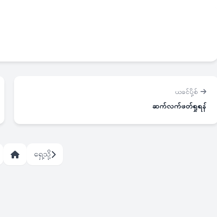
ယခင်ပို့စ်
ဆက်လက်ဖတ်ရှုရန်
ရှေ့သို့