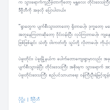
က သွားရောက်ကူညီခဲ့တာကိုတော့ မန္တလေး တိုင်းဒေသကြီး အစ
ဒီဗွီဘီကို အခုလို ပြောပါတယ်။
“ရွာတွေက ပျက်စီးသွားတာတော့ ရှိတာပေါ့။ ဒုက္ခတော့ မရေ
အတူနေကြတာဆိုတော့ ဝိုင်းဝန်းပြီး လုပ်ကြတာပေါ့။ ကျနော်တိ
ဖြစ်ဖြစ်ချင်း သံတို့၊ ဝါးကတ်တို့၊ သွပ်တို့ လိုတာပေါ့။ ကိုယ့
ပဲခူးတိုင်း၊ ပဲခူးမြို့နယ်က ပေါက်တောကျေးရွာမှာလည်း
ပျက်စီးသွားခဲ့ပြီး တိုင်းဒေသကြီး အစိုးရက သွားရောက် အ
ပဲခူးတိုင်းဒေသကြီး စည်ပင်သာယာရေး ဝန်ကြီးဦးရဲမြင့်ထွ
ပိုင္စိုး | ဒီဗြီဘီ