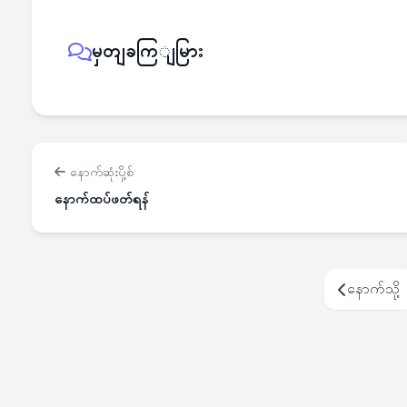
မှတျခကြျမြား
နောက်ဆုံးပို့စ်
နောက်ထပ်ဖတ်ရန်
နောက်သို့