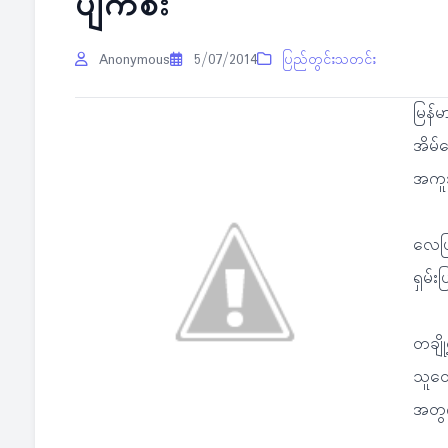
ပျက်စီး
Anonymous
5/07/2014
ပြည်တွင်းသတင်း
မြန်မ
အိမ်ခ
အကူ
လေပြင
ရှမ်း
တချို
သူတွ
အတွ