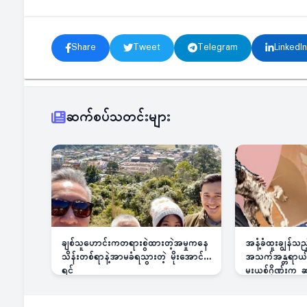
Share
Tweet
Telegram
LinkedIn
ဆက်စပ်သတင်းများ
ချစ်သူဟောင်းကတရားစွဲထားတဲ့အမှုကနေ
အနံ့ခံထူးချွန်သ
သိန်းတစ်ရာနဲ့အာမခံရသွားတဲ့ မိုးအောင်
အသက်အန္တရာယ်ခြ
ရင်
မူးယစ်ဂိုဏ်းက