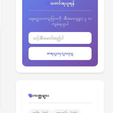
သတင်းရယူရန်
နေ့စဥျသတငျးမြားကို အီးမေးလျဖွင့ျ လ
ကျခံရယူပါ
စာရငျးသှငျးမညျ
ကဏ္ဍများ