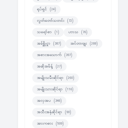
ရုပ်ရှင်
(24)
လွတ်တော်သတင်း
(72)
သရော်စာ
(1)
ဟာသ
(76)
အခ်စ္ဆိုင္ရာ
(387)
အင်တာဗျုး
(288)
အစားအသောက်
(397)
အဆိုအမိန့်
(27)
အမျိုးသမီးဆိုင်ရာ
(260)
အမျိုးသားဆိုင်ရာ
(116)
အလှအပ
(346)
အသီးအနှံဆိုင်ရာ
(90)
အားကစား
(509)