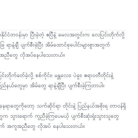
ာနိုင်ငံတဝန်းမှာ ပြီးခဲ့တဲ့ ဧပြီနဲ့ မေလအတွင်းက လေပြင်းတိုက်လို့
ြေ ရာနဲ့ချီ ပျက်စီးခဲ့ပြီး အိမ်ထောင်စုပေါင်းများစွာအတွက်
အညီတွေ လိုအပ်နေပါသေးတယ်။
်းတိုက်ခတ်ခဲ့လို့ စစ်ကိုင်း၊ မန္တလေး၊ ပဲခူး၊ ဧရာဝတီတိုင်းနဲ့
ပြည်နယ်တွေမှာ အိမ်တွေ ရာနဲ့ချီပြီး ပျက်စီးခဲ့ကြတာပါ။
့နေရာတွေကိုတော့ သက်ဆိုင်ရာ တိုင်းနဲ့ ပြည်နယ်အစိုးရ တာဝန်ရှိ
ေက သွားရောက် ကူညီခဲ့ကြပေမယ့် ပျက်စီးဆုံးရှုံးသွားသူတွေ
က် အကူအညီတွေ လိုအပ် နေပါသေးတယ်။