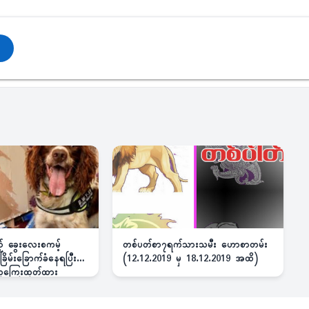
ည့် ခွေးလေးစကမ့်
တစ်ပတ်စာ၇ရက်သားသမီး ဟောစာတမ်း
ိမ်းခြောက်ခံနေရပြီး
(12.12.2019 မှ 18.12.2019 အထိ)
 ဆုကြေးထုတ်ထား