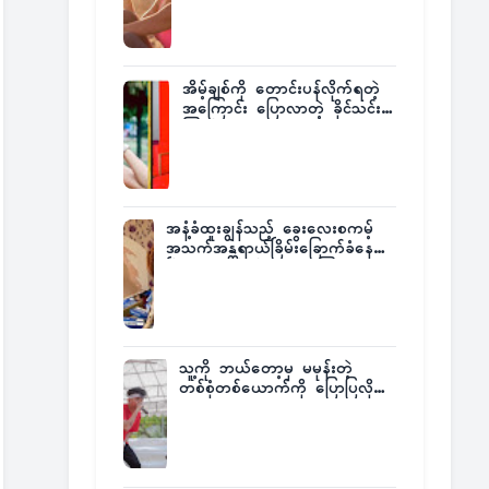
အိမ့်ချစ်ကို တောင်းပန်လိုက်ရတဲ့
အကြောင်း ပြောလာတဲ့ ခိုင်သင်း
ကြည်
အနံ့ခံထူးချွန်သည့် ခွေးလေးစကမ့်
အသက်အန္တရာယ်ခြိမ်းခြောက်ခံနေရ
ပြီး မူးယစ်ဂိုဏ်းက ဆုကြေး
ထုတ်ထား
သူ့ကို ဘယ်တော့မှ မမုန်းတဲ့
တစ်စုံတစ်ယောက်ကို ပြောပြလိုက်
တဲ့ G-Fatt