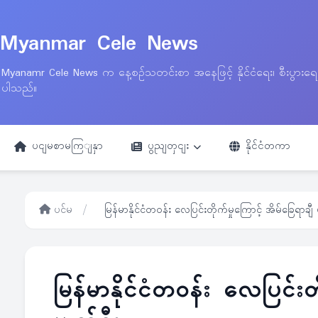
Myanmar Cele News
Myanamr Cele News က နေ့စဉ်သတင်းစာ အနေဖြင့် နိုင်ငံရေး၊ စီးပွားရ
ပါသည်။
ပငျမစာမကြျနှာ
ပွညျတှငျး
နိုင်ငံတကာ
ပင်မ
/
မြန်မာနိုင်ငံတဝန်း လေပြင်းတိုက်မှုကြောင့် အိမ်ခြေရာချီ 
မြန်မာနိုင်ငံတဝန်း လေပြင်းတ