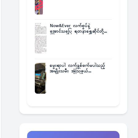
အဖြစ်မှန်
Now&Ever လက်စွပ်နဲ့
အောင်သပြေ ရတနာရွှေဆိုင်တို့
ကြားက ပြဿနာဂယက်
မွေးရာပါ လက်နှစ်ဖက်မပါသည့်
အမျိုးသမီး အံ့သြဖွယ်
လေယာဉ်မောင်းလိုင်စင်ရရှိ