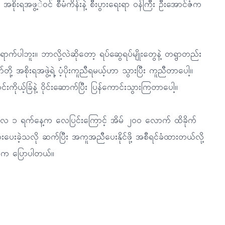
ိုးရအဖွ့ဲဝင် စီမံကိန်းနဲ့ စီးပွားရေးရာ ဝန်ကြီး ဦးအောင်ဇံက
ာက်ပါဘူး။ ဘာလို့လဲဆိုတော့ ရပ်ဆွေရပ်မျိုးတွေနဲ့ တရွာတည်း
ု့ အစိုးရအဖွဲ့ရဲ့ ပံ့ပိုးကူညီရမယ့်ဟာ သွားပြီး ကူညီတာပေါ့။
်ဝင်းကိုယ့်ခြံနဲ့ ဝိုင်းဆောက်ပြီး ပြန်ကောင်းသွားကြတာပေါ့။
 အခုလ ၁ ရက်နေ့က လေပြင်းကြောင့် အိမ် ၂၀၀ လောက် ထိခိုက်
ားပေးခဲ့သလို ဆက်ပြီး အကူအညီပေးနိုင်ဖို့ အစီရင်ခံထားတယ်လို့
န်းက ပြောပါတယ်။