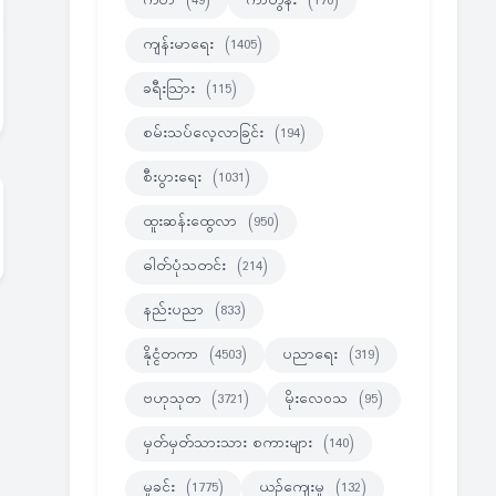
ကဗ်ာ
(49)
ကာတွန်း
(170)
ကျန်းမာရေး
(1405)
ခရီးသြား
(115)
စမ်းသပ်လေ့လာခြင်း
(194)
စီးပွားရေး
(1031)
ထူးဆန်းထွေလာ
(950)
ဓါတ်ပုံသတင်း
(214)
နည်းပညာ
(833)
နိုင္ငံတကာ
(4503)
ပညာရေး
(319)
ဗဟုသုတ
(3721)
မိုးလေဝသ
(95)
မှတ်မှတ်သားသား စကားများ
(140)
မှုခင်း
(1775)
ယဉ်ကျေးမှု
(132)