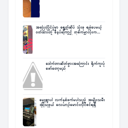
အပြေးပြိုင်ပွဲမှာ ရွှေတံဆိပ် သုံးခု ရခဲ့ပေမယ့်
ဝတ်ထားတဲ့ ဖိနပ်ကြောင့် တစ်ကမ္ဘာလုံးက
အံ့အားသင့်ခဲ့ရတဲ့ အဖြစ်မှန်
ဒေါက်တာဆိတ်ဖွားအကြောင်း ရိုက်ကူးပုံ
ဖော်တော့မည်
မွေးရာပါ လက်နှစ်ဖက်မပါသည့် အမျိုးသမီး
အံ့သြဖွယ် လေယာဉ်မောင်းလိုင်စင်ရရှိ