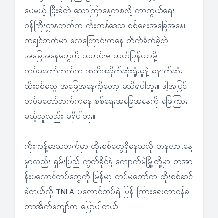
ပေမယ့် ပြီးခဲ့တဲ့ သောကြာနေ့ကစလို့ ကာကွယ်ရေး
ဝန်ကြီးဌာနဘက်က ကိုးကန့်ဒေသ စစ်ရေးအခြေအနေ၊
ကချင်ဘက်မှာ လေကြောင်းကနေ တိုက်ခိုက်ခဲ့တဲ့
အခြေအနေတွေကို သတင်းမ ထုတ်ပြန်တာမို့
တပ်မတော်ဘက်က အထိအခိုက်ဆုံးရှုံးမှုနဲ့ နောက်ဆုံး
ထိုးစစ်တွေ အခြေအနေကိုတော့ မသိရပါဘူး။ ဒါ့အပြင်
တပ်မတော်ဘက်ကနေ စစ်ရေးအခြေအနေကို ဖြေကြား
မယ့်သူလည်း မရှိပါဘူး။
ကိုးကန့်ဒေသဘက်မှာ ထိုးစစ်တွေရှိနေသလို တနလာၤနေ့
မှာလည်း ရှမ်းပြည် ကွတ်ခိုင်နဲ့ ကျောက်မဲမြို့တို့မှာ တအာ
န်းပလောင်တပ်တွေကို မြန်မာ့ တပ်မတော်က ထိုးစစ်ဆင်
ခဲ့တယ်လို့ TNLA ပလောင်တပ်ရဲ့ ပြန် ကြားရေးတာဝန်ခံ
တာအိုက်ကျော်က ပြောပါတယ်။