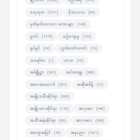
နိုင္ငံတကာ
ပညာရေး
(4503)
(319)
ဗဟုသုတ
မိုးလေဝသ
(3721)
(95)
မှတ်မှတ်သားသား စကားများ
(140)
မှုခင်း
ယဉ်ကျေးမှု
(1775)
(132)
ရုပ်ရှင်
လွတ်တော်သတင်း
(24)
(72)
သရော်စာ
ဟာသ
(1)
(76)
အခ်စ္ဆိုင္ရာ
အင်တာဗျုး
(387)
(288)
အစားအသောက်
အဆိုအမိန့်
(397)
(27)
အမျိုးသမီးဆိုင်ရာ
(260)
အမျိုးသားဆိုင်ရာ
အလှအပ
(116)
(346)
အသီးအနှံဆိုင်ရာ
အားကစား
(90)
(509)
အတွေးအမြင်
အနုပညာ
(18)
(1921)