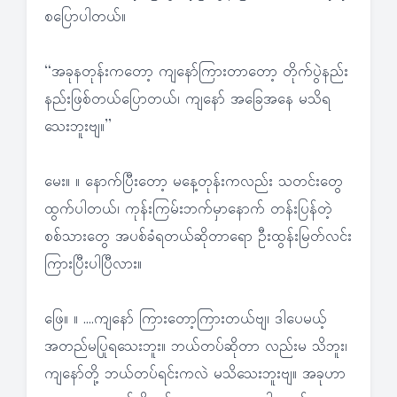
စပြောပါတယ်။
“အခုနတုန်းကတော့ ကျနော်ကြားတာတော့ တိုက်ပွဲနည်း
နည်းဖြစ်တယ်ပြောတယ်၊ ကျနော် အခြေအနေ မသိရ
သေးဘူးဗျ။”
မေး။ ။ နောက်ပြီးတော့ မနေ့တုန်းကလည်း သတင်းတွေ
ထွက်ပါတယ်၊ ကုန်းကြမ်းဘက်မှာနောက် တန်းပြန်တဲ့
စစ်သားတွေ အပစ်ခံရတယ်ဆိုတာရော ဦးထွန်းမြတ်လင်း
ကြားပြီးပါပြီလား။
ဖြေ။ ။ ….ကျနော် ကြားတော့ကြားတယ်ဗျ၊ ဒါပေမယ့်
အတည်မပြုရသေးဘူး။ ဘယ်တပ်ဆိုတာ လည်းမ သိဘူး၊
ကျနော်တို့ ဘယ်တပ်ရင်းကလဲ မသိသေးဘူးဗျ။ အခုဟာ