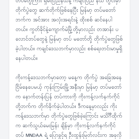
တပ်တွေကြား ရှမ်းပြည်နယ်နဲ့ ကချင်ပြည် နယ် တွင်းမှာ
တိုက်ပွဲတွေ ဆက်တိုက်ဖြစ်နေပြီး မြန်မာ့ တပ်မတော်
ဘက်က အင်အား အလုံးအရင်းနဲ့ ထိုးစစ် ဆင်နေပါ
တယ်။ ကွတ်ခိုင်နဲ့ကျောက်မဲမြို့တို့မှာလည်း တအာန်း ပ
လောင်တပ်တွေနဲ့ မြန်မာ့ တပ် မတော်တို့ တိုက်ပွဲတွေဖြစ်
ခဲ့ပါတယ်။ ကချင်ဒေသဘက်မှာလည်း စစ်ရေးတင်းမာမှုရှိ
နေပါတယ်။
ကိုးကန့်ဒေသဘက်မှာတော့ မနေ့က တိုက်ပွဲ အခြေအနေ
ငြိမ်နေပေမယ့် ကုန်းကြမ်းမြို့အနီးမှာ မြန်မာ့ တပ်မတော်
က နောက်တန်းပြန် တပ်ကားကို ကိုးကန့်လက်နက်ကိုင်
တို့ဘက်က တိုက်ခိုက်ခဲ့ပါတယ်။ ဒီကနေ့မှာလည်း ကိုး
ကန့်ဒေသဘက်မှာ တိုက်ပွဲတွေဖြစ်ခဲ့ကြောင်း မသိင်္ဂီထိုက်
က ဆက်သွယ်မေးမြန်း ချိန်မှာ ကိုးကန့်လက်နက်ကိုင်
တပ် MNDAA ရဲ့ ပြောခွင့်ရ ဦးထွန်းမြတ်လင်းက အခုလို