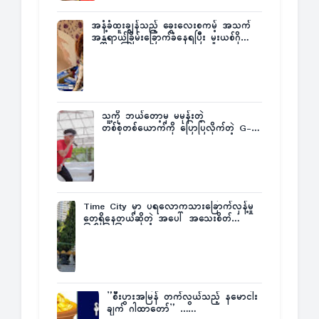
အနံ့ခံထူးချွန်သည့် ခွေးလေးစကမ့် အသက်
အန္တရာယ်ခြိမ်းခြောက်ခံနေရပြီး မူးယစ်ဂိုဏ်း
က ဆုကြေးထုတ်ထား
သူ့ကို ဘယ်တော့မှ မမုန်းတဲ့
တစ်စုံတစ်ယောက်ကို ပြောပြလိုက်တဲ့ G-
Fatt
Time City မှာ ပရလောကသားခြောက်လှန့်မှု
တွေရှိနေတယ်ဆိုတဲ့ အပေါ် အသေးစိတ်
ပြန်ပြောပြလာတဲ့ Times City Project
Director ဦးမြတ်မင်း
”စီးပွားအမြန် တက်လွယ်သည့် နမောငါး
ချက် ဂါထာတော်” ……