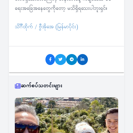
ရေးအခြေအနေတွေကိုတော့ မသိရှိရသေးပါဘူးရှင်။
သိင်္ဂီထိုက် / ဗွီအိုအေ (မြန်မာပိုင်း)
ဆက်စပ်သတင်းများ