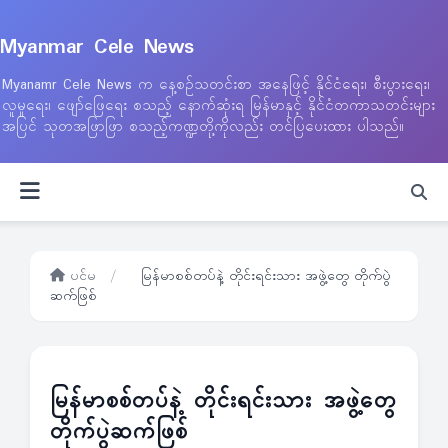
Myanmar Cele News
Myanamr Cele News က နေ့စဉ်သတင်းစာ အနေဖြင့် နိုင်ငံရေး၊ စီးပွားရေး၊
လူမှုရေး၊ ဖျော်ဖြေရေး စသည့် နောက်ဆုံးရ မြန်မာနှင့် နိုင်ငံတကာသတင်းများ
အပြင် သုတအဖြာဖြာ စသည့်ကဏ္ဍတို့ကိုလည်း တင်ပြပေးထား ပါသည်။
ပင်မ
/
မြန်မာစစ်တပ်နဲ့ တိုင်းရင်းသား အဖွဲ့တွေ တိုက်ပွဲ
ဆက်ဖြစ်
မြန်မာစစ်တပ်နဲ့ တိုင်းရင်းသား အဖွဲ့တွေ
တိုက်ပွဲဆက်ဖြစ်