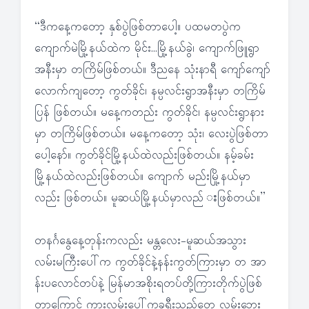
“ဒီကနေ့ကတော့ နှစ်ပွဲဖြစ်တာပေါ့။ ပထမတပွဲက
ကျောက်မဲမြို့နယ်ထဲက မိုင်း…မြို့နယ်ခွဲ၊ ကျောက်ဖြူရွာ
အနီးမှာ တကြိမ်ဖြစ်တယ်။ ဒီညနေ သုံးနာရီ ကျော်ကျော်
လောက်ကျတော့ ကွတ်ခိုင်၊ နမ္ပလင်းရွာအနီးမှာ တကြိမ်
ပြန် ဖြစ်တယ်။ မနေ့ကတည်း ကွတ်ခိုင်၊ နမ္ပလင်းရွာနား
မှာ တကြိမ်ဖြစ်တယ်။ မနေ့ကတော့ သုံး၊ လေးပွဲဖြစ်တာ
ပေါ့နော်။ ကွတ်ခိုင်မြို့နယ်ထဲလည်းဖြစ်တယ်။ နမ့်ခမ်း
မြို့နယ်ထဲလည်းဖြစ်တယ်။ ကျောက် မည်းမြို့နယ်မှာ
လည်း ဖြစ်တယ်။ မူဆယ်မြို့နယ်မှာလည် းဖြစ်တယ်။”
တနင်္ဂနွေနေ့တုန်းကလည်း မန္တလေး-မူဆယ်အသွား
လမ်းမကြီးပေါ်က ကွတ်ခိုင်နဲ့နန်းကွတ်ကြားမှာ တ အာ
န်းပလောင်တပ်နဲ့ မြန်မာအစိုးရတပ်တို့ကြားတိုက်ပွဲဖြစ်
တာကြောင့် ကားလမ်းပေါ်ကခရီးသည်တွေ လမ်းဘေး