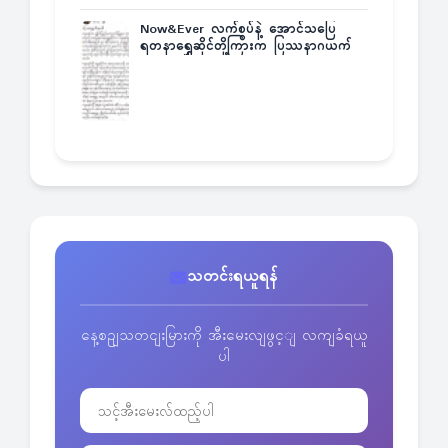
Now&Ever လက်စွပ်နဲ့ အောင်သပြေ
ရတနာရွှေဆိုင်တို့ကြားက ပြဿနာဂယက်
သတင်းရယူရန်
နေ့စဥျသတငျးမြားကို အီးမေးလျဖွင့ျ လကျခံရယူ
ပါ