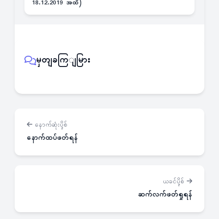
18.12.2019 အထိ)
မှတျခကြျမြား
နောက်ဆုံးပို့စ်
နောက်ထပ်ဖတ်ရန်
ယခင်ပို့စ်
ဆက်လက်ဖတ်ရှုရန်