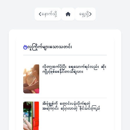
နောက်သို့
ရှေ့သို့
လူကြိုက်များသောသတင်း
လိုတာထက်ပိုပြီး ရေသောက်ရင်လည်း ဆိုး
ကျိုးဖြစ်စေနိုင်တာသိရဲ့လား
အိမ့်ချစ်ကို တောင်းပန်လိုက်ရတဲ့
အကြောင်း ပြောလာတဲ့ ခိုင်သင်းကြည်