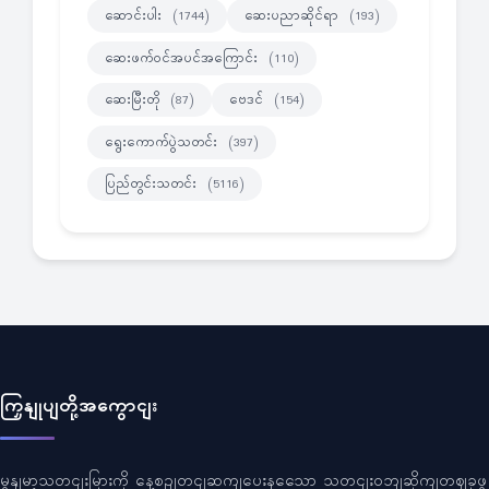
ဆောင်းပါး
ဆေးပညာဆိုင်ရာ
(1744)
(193)
ဆေးဖက်ဝင်အပင်အကြောင်း
(110)
ဆေးမြီးတို
ဗေဒင်
(87)
(154)
ရွေးကောက်ပွဲသတင်း
(397)
ပြည်တွင်းသတင်း
(5116)
ကြှနျုပျတို့အကွောငျး
မွနျမာ့သတငျးမြားကို နေ့စဥျတငျဆကျပေးနသေော သတငျးဝဘျဆိုကျတဈခုဖွ