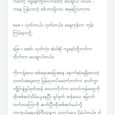
ကတော့ ကျနော်တို့တပ်ကတော့ သေချာပါ တယ်။ …
ကနေ ပြန်လာတဲ့ စစ်ကားမို့လား အခုပြောတာက၊
မေး။ ။ ဟုတ်တယ်၊ ဟုတ်တယ်။ မနေ့တုန်းက ကုန်း
ကြမ်းနားလို့..
ဖြေ။ ။ အော်၊ ဟုတ်ကဲ့။ အဲဒါဆို ကျနော်တို့ဘက်က
တိုက်တာ သေချာပါတယ်။
ကိုးကန့်ဒေသ စစ်ရေးအခြေအနေ နောက်ဆုံးရရှိထားတဲ့
သတင်းအရတော့ မြန်မာ့တပ်မတော်ဘက်က လော်ကွာ
ကျိုင်းနဲ့ရှင်ခုတ်ထန် ဒေသတဝိုက်က တောင်ကုန်းတွေကို
ထိုးစစ်ဆင်သိမ်းယူနေပြီး ရှင်ခုတ် ထန်ဒေသ မြောက်
ဘက်တကြောကို ဆက်ပြီးထိုးစစ်ဆင်မယ်လို့
ကာကွယ်ရေးဝန်ကြီးဌာနက သတင်းပေး ပို့ခဲ့ပါတယ်။ ဒါ