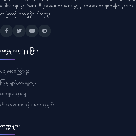
ဈပါသညျ။ နိုငျငံရေး၊ စီးပှားရေး၊ လူမှုရေး နှင့ျ အခွားသတငျးအခကြျအလ
ကျမြားကို ဖတျရှုနိုငျပါသညျ။
အမွနျလင့ျချမြား
ပငျမစာမကြျနှာ
ကြှနျုပျတို့အကွောငျး
ဆကျသှယျရနျ
ကိုယျရေးအခကြျအလကျမူဝါဒ
ကဏ္ဍများ