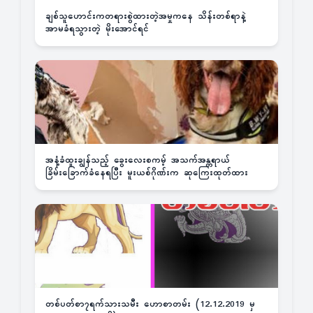
ချစ်သူဟောင်းကတရားစွဲထားတဲ့အမှုကနေ သိန်းတစ်ရာနဲ့
အာမခံရသွားတဲ့ မိုးအောင်ရင်
အနံ့ခံထူးချွန်သည့် ခွေးလေးစကမ့် အသက်အန္တရာယ်
ခြိမ်းခြောက်ခံနေရပြီး မူးယစ်ဂိုဏ်းက ဆုကြေးထုတ်ထား
တစ်ပတ်စာ၇ရက်သားသမီး ဟောစာတမ်း (12.12.2019 မှ