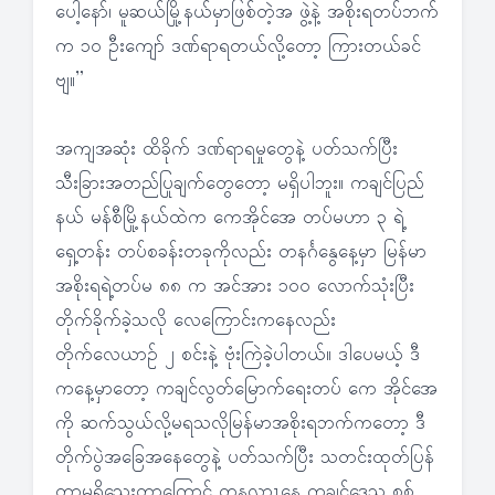
ပေါ့နော်၊ မူဆယ်မြို့နယ်မှာဖြစ်တဲ့အ ဖွဲ့နဲ့ အစိုးရတပ်ဘက်
က ၁၀ ဦးကျော် ဒဏ်ရာရတယ်လို့တော့ ကြားတယ်ခင်
ဗျ။”
အကျအဆုံး ထိခိုက် ဒဏ်ရာရမှုတွေနဲ့ ပတ်သက်ပြီး
သီးခြားအတည်ပြုချက်တွေတော့ မရှိပါဘူး။ ကချင်ပြည်
နယ် မန်စီမြို့နယ်ထဲက ကေအိုင်အေ တပ်မဟာ ၃ ရဲ့
ရှေ့တန်း တပ်စခန်းတခုကိုလည်း တနင်္ဂနွေနေ့မှာ မြန်မာ
အစိုးရရဲ့တပ်မ ၈၈ က အင်အား ၁ဝဝ လောက်သုံးပြီး
တိုက်ခိုက်ခဲ့သလို လေကြောင်းကနေလည်း
တိုက်လေယာဉ် ၂ စင်းနဲ့ ဗုံးကြဲခဲ့ပါတယ်။ ဒါပေမယ့် ဒီ
ကနေ့မှာတော့ ကချင်လွတ်မြောက်ရေးတပ် ကေ အိုင်အေ
ကို ဆက်သွယ်လို့မရသလိုမြန်မာအစိုးရဘက်ကတော့ ဒီ
တိုက်ပွဲအခြေအနေတွေနဲ့ ပတ်သက်ပြီး သတင်းထုတ်ပြန်
တာမရှိသေးတာကြောင့် တနလာၤနေ့ ကချင်ဒေသ စစ်