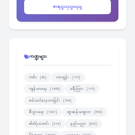
စာရငျးသှငျးမညျ
ကဏ္ဍများ
ကဗ်ာ
ကာတွန်း
(49)
(170)
ကျန်းမာရေး
ခရီးသြား
(1405)
(115)
စမ်းသပ်လေ့လာခြင်း
(194)
စီးပွားရေး
ထူးဆန်းထွေလာ
(1031)
(950)
ဓါတ်ပုံသတင်း
နည်းပညာ
(214)
(833)