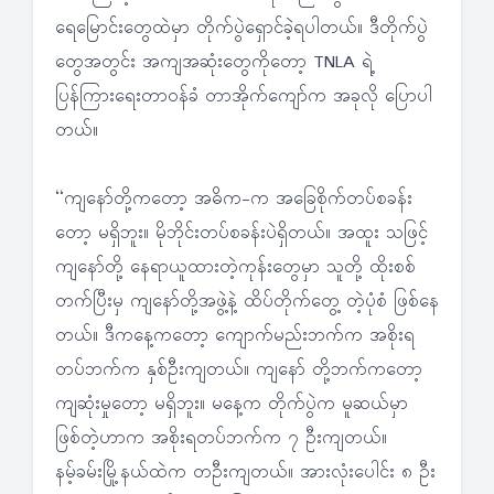
ရေမြောင်းတွေထဲမှာ တိုက်ပွဲရှောင်ခဲ့ရပါတယ်။ ဒီတိုက်ပွဲ
တွေအတွင်း အကျအဆုံးတွေကိုတော့ TNLA ရဲ့
ပြန်ကြားရေးတာဝန်ခံ တာအိုက်ကျော်က အခုလို ပြောပါ
တယ်။
“ကျနော်တို့ကတော့ အဓိက-က အခြေစိုက်တပ်စခန်း
တော့ မရှိဘူး။ မိုဘိုင်းတပ်စခန်းပဲရှိတယ်။ အထူး သဖြင့်
ကျနော်တို့ နေရာယူထားတဲ့ကုန်းတွေမှာ သူတို့ ထိုးစစ်
တက်ပြီးမှ ကျနော်တို့အဖွဲ့နဲ့ ထိပ်တိုက်တွေ့ တဲ့ပုံစံ ဖြစ်နေ
တယ်။ ဒီကနေ့ကတော့ ကျောက်မည်းဘက်က အစိုးရ
တပ်ဘက်က နှစ်ဦးကျတယ်။ ကျနော် တို့ဘက်ကတော့
ကျဆုံးမှုတော့ မရှိဘူး။ မနေ့က တိုက်ပွဲက မူဆယ်မှာ
ဖြစ်တဲ့ဟာက အစိုးရတပ်ဘက်က ၇ ဦးကျတယ်။
နမ့်ခမ်းမြို့နယ်ထဲက တဦးကျတယ်။ အားလုံးပေါင်း ၈ ဦး