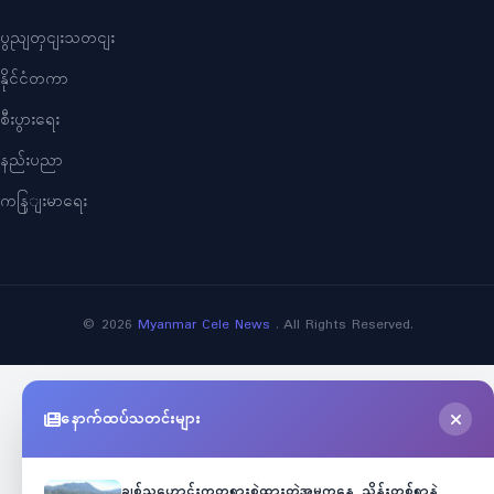
ပွညျတှငျးသတငျး
နိုင်ငံတကာ
စီးပွားရေး
နည်းပညာ
ကနြျးမာရေး
©
2026
Myanmar Cele News
. All Rights Reserved.
နောက်ထပ်သတင်းများ
ချစ်သူဟောင်းကတရားစွဲထားတဲ့အမှုကနေ သိန်းတစ်ရာနဲ့