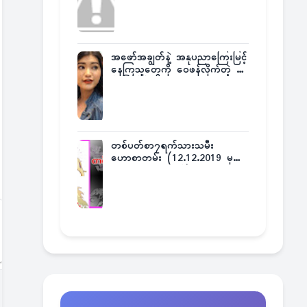
အဖော်အချွတ်နဲ့ အနုပညာကြေးမြင့်
နေကြသူတွေကို ဝေဖန်လိုက်တဲ့ သ
င်္ဇာမြင့်မိုရ်
တစ်ပတ်စာ၇ရက်သားသမီး
ဟောစာတမ်း (12.12.2019 မှ
18.12.2019 အထိ)