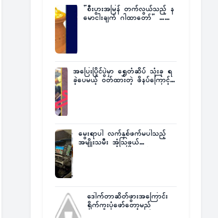
”စီးပွားအမြန် တက်လွယ်သည့် န
မောငါးချက် ဂါထာတော်” ……
အပြေးပြိုင်ပွဲမှာ ရွှေတံဆိပ် သုံးခု ရ
ခဲ့ပေမယ့် ဝတ်ထားတဲ့ ဖိနပ်ကြောင့်
တစ်ကမ္ဘာလုံးက အံ့အားသင့်ခဲ့ရတဲ့
အဖြစ်မှန်
မွေးရာပါ လက်နှစ်ဖက်မပါသည့်
အမျိုးသမီး အံ့သြဖွယ်
လေယာဉ်မောင်းလိုင်စင်ရရှိ
ဒေါက်တာဆိတ်ဖွားအကြောင်း
ရိုက်ကူးပုံဖော်တော့မည်