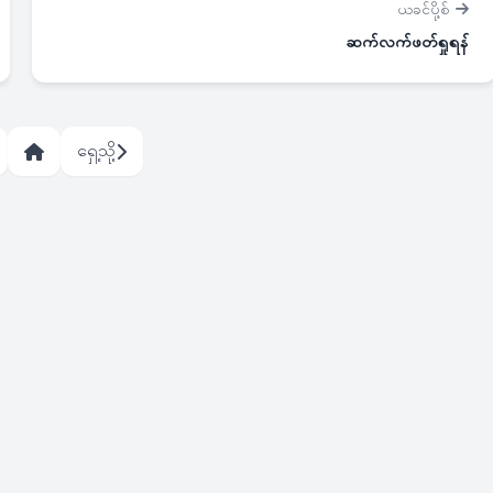
ယခင်ပို့စ်
ဆက်လက်ဖတ်ရှုရန်
ရှေ့သို့