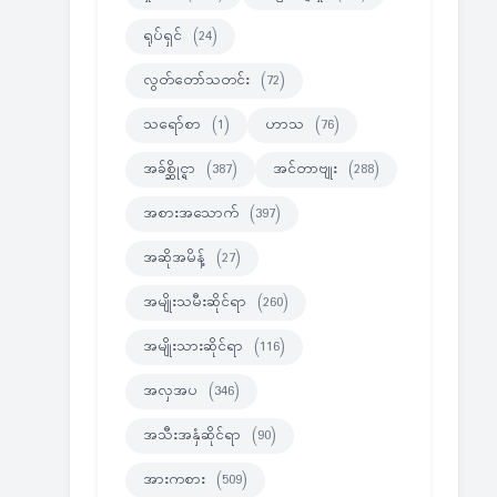
ရုပ်ရှင်
(24)
လွတ်တော်သတင်း
(72)
သရော်စာ
(1)
ဟာသ
(76)
အခ်စ္ဆိုင္ရာ
(387)
အင်တာဗျုး
(288)
အစားအသောက်
(397)
အဆိုအမိန့်
(27)
အမျိုးသမီးဆိုင်ရာ
(260)
အမျိုးသားဆိုင်ရာ
(116)
အလှအပ
(346)
အသီးအနှံဆိုင်ရာ
(90)
အားကစား
(509)