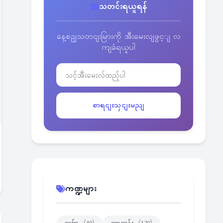
သတင်းရယူရန်
နေ့စဥျသတငျးမြားကို အီးမေးလျဖွင့ျ လ
ကျခံရယူပါ
စာရငျးသှငျးမညျ
ကဏ္ဍများ