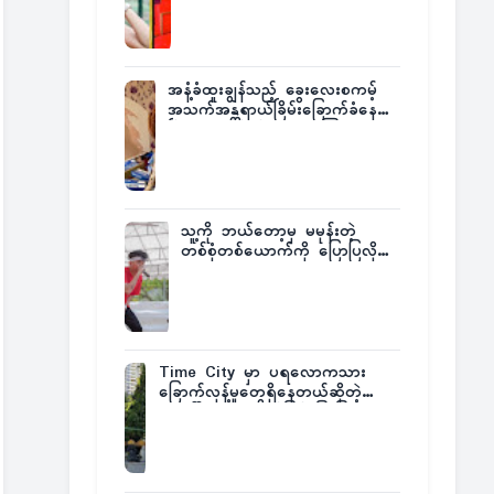
အနံ့ခံထူးချွန်သည့် ခွေးလေးစကမ့်
အသက်အန္တရာယ်ခြိမ်းခြောက်ခံနေရ
ပြီး မူးယစ်ဂိုဏ်းက ဆုကြေး
ထုတ်ထား
သူ့ကို ဘယ်တော့မှ မမုန်းတဲ့
တစ်စုံတစ်ယောက်ကို ပြောပြလိုက်
တဲ့ G-Fatt
Time City မှာ ပရလောကသား
ခြောက်လှန့်မှုတွေရှိနေတယ်ဆိုတဲ့
အပေါ် အသေးစိတ်ပြန်ပြောပြလာတဲ့
Times City Project Director ဦး
မြတ်မင်း