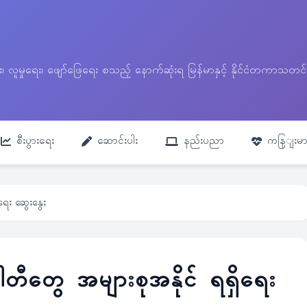
ေး၊ လူမှုရေး၊ ဖျော်ဖြေရေး စသည့် နောက်ဆုံးရ မြန်မာနှင့် နိုင်ငံတကာ
စီးပွားရေး
ဆောင်းပါး
နည်းပညာ
ကနြျးမာ
ရေး ဆွေးနွေး
ပါတီတွေ အများစုအနိုင် ရရှိရေး