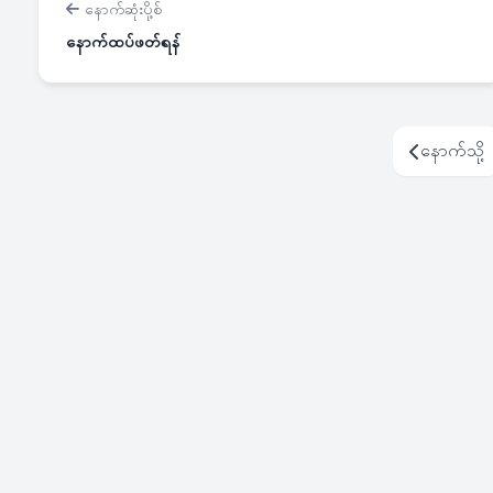
နောက်ဆုံးပို့စ်
နောက်ထပ်ဖတ်ရန်
နောက်သို့