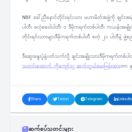
NBF ခေါ်ညီနောင်တိုင်းရင်းသား မဟာမိတ်အဖွဲ့ကို ချင်းအမျ
ပါတီ၊ ဖလုံစဝေါပါတီ၊ ၀ ဒီမိုကရက်တစ်ပါတီ၊ ကယန်းအမျိုးသား
တိုင်းရင်းသားများဒီမိုကရက်တစ်ပါတီ စတဲ့ ၂၁ ပါတီနဲ့ ဖွ
ဒီဆွေးနွေးပွဲနဲ့ပတ်သက်လို့ ချင်းအမျိုးသားဒီမိုကရက်တစ်ပ
သတင်းထောက် ကိုကျော်သူ ဆက်သွယ်မေးမြန်းထား
တာ နာ
Share
Tweet
Telegram
LinkedIn
ဆက်စပ်သတင်းများ