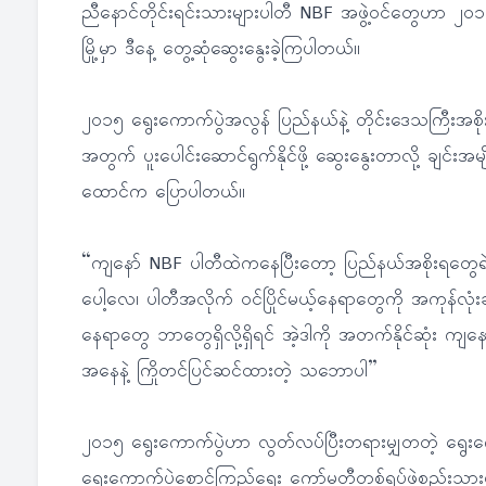
ညီနောင်တိုင်းရင်းသားများပါတီ NBF အဖွဲ့ဝင်တွေဟာ ၂ဝ၁၅ ရ
မြို့မှာ ဒီနေ့ တွေ့ဆုံဆွေးနွေးခဲ့ကြပါတယ်။
၂ဝ၁၅ ရွေးကောက်ပွဲအလွန် ပြည်နယ်နဲ့ တိုင်းဒေသကြီးအစိုး
အတွက် ပူးပေါင်းဆောင်ရွက်နိုင်ဖို့ ဆွေးနွေးတာလို့ ချင်းအ
ထောင်က ပြောပါတယ်။
“ကျနော် NBF ပါတီထဲကနေပြီးတော့ ပြည်နယ်အစိုးရတွေရဲ့ရှ
ပေါ့လေ၊ ပါတီအလိုက် ဝင်ပြိုင်မယ့်နေရာတွေကို အကုန်လုံးခ
နေရာတွေ ဘာတွေရှိလို့ရှိရင် အဲ့ဒါကို အတက်နိုင်ဆုံး ကျနော်
အနေနဲ့ ကြိုတင်ပြင်ဆင်ထားတဲ့ သဘောပါ”
၂၀၁၅ ရွေးကောက်ပွဲဟာ လွတ်လပ်ပြီးတရားမျှတတဲ့ ရွေးကော
ရွေးကောက်ပွဲစောင့်ကြည့်ရေး ကော်မတီတစ်ရပ်ဖွဲ့စည်းသွ