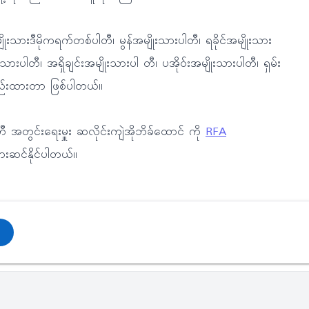
ိုးသားဒီမိုကရက်တစ်ပါတီ၊ မွန်အမျိုးသားပါတီ၊ ရခိုင်အမျိုးသား
ပါတီ၊ အရှိုချင်းအမျိုးသားပါ တီ၊ ပအိုဝ်းအမျိုးသားပါတီ၊ ရှမ်း
ဲ့စည်းထားတာ ဖြစ်ပါတယ်။
ါတီ အတွင်းရေးမှူး ဆလိုင်းကျဲအိုဘိခ်ထောင် ကို
RFA
းဆင်နိုင်ပါတယ်။