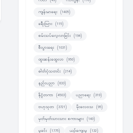
ကဗ်ာ
(49)
ကာတွန်း
(170)
ကျန်းမာရေး
(1405)
ခရီးသြား
(115)
စမ်းသပ်လေ့လာခြင်း
(194)
စီးပွားရေး
(1031)
ထူးဆန်းထွေလာ
(950)
ဓါတ်ပုံသတင်း
(214)
နည်းပညာ
(833)
နိုင္ငံတကာ
(4503)
ပညာရေး
(319)
ဗဟုသုတ
(3721)
မိုးလေဝသ
(95)
မှတ်မှတ်သားသား စကားများ
(140)
မှုခင်း
(1775)
ယဉ်ကျေးမှု
(132)