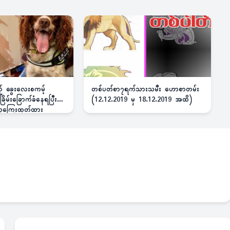
ည့် ခွေးလေးစကမ့်
တစ်ပတ်စာ၇ရက်သားသမီး ဟောစာတမ်း
ိမ်းခြောက်ခံနေရပြီး
(12.12.2019 မှ 18.12.2019 အထိ)
 ဆုကြေးထုတ်ထား