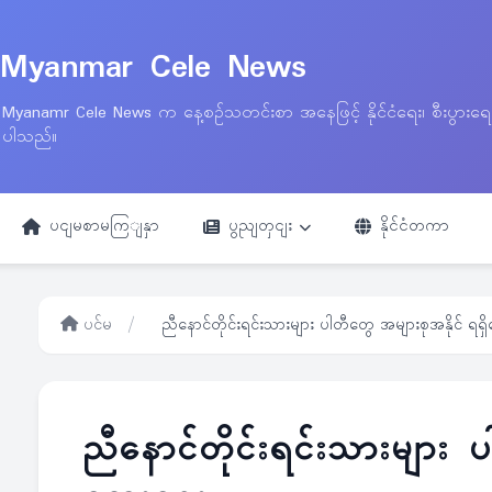
Myanmar Cele News
Myanamr Cele News က နေ့စဉ်သတင်းစာ အနေဖြင့် နိုင်ငံရေး၊ စီးပွားရ
ပါသည်။
ပငျမစာမကြျနှာ
ပွညျတှငျး
နိုင်ငံတကာ
ပင်မ
/
ညီနောင်တိုင်းရင်းသားများ ပါတီတွေ အများစုအနိုင် ရရှိ
ညီနောင်တိုင်းရင်းသားများ 