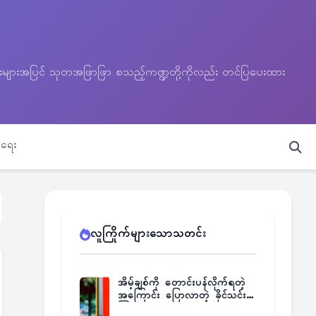
သတင်းများအပြင် သုတအဖြာဖြာ စသည့်ကဏ္ဍတို့ကိုလည်း တင်ပြပေးထား
ရေး
လူကြိုက်များသောသတင်း
အိမ့်ချစ်ကို တောင်းပန်လိုက်ရတဲ့
အကြောင်း ပြောလာတဲ့ ခိုင်သင်း
ကြည်