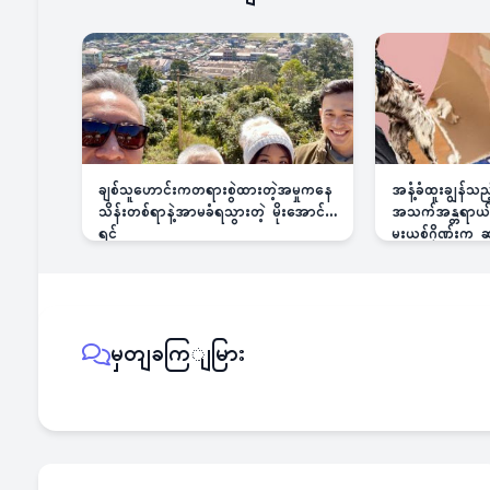
ချစ်သူဟောင်းကတရားစွဲထားတဲ့အမှုကနေ
အနံ့ခံထူးချွန်သ
သိန်းတစ်ရာနဲ့အာမခံရသွားတဲ့ မိုးအောင်
အသက်အန္တရာယ်ခြ
ရင်
မူးယစ်ဂိုဏ်းက
မှတျခကြျမြား