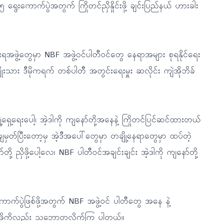
ွေးကောက်ပွဲအတွက် ကြိုတင်ညှိနှိုင်းဖို့ ချင်းပြည်နယ် ဟားခါး
ရအဖွဲ့တွေမှာ NBF အဖွဲ့ဝင်ပါတီဝင်တွေ နေရာအများ စုရနိုင်ရေး
မျိုးသား ဒီမိုကရက် တစ်ပါတီ အတွင်းရေးမှူး ဆလိုင်း ကျဲအိုဘိခ်
ေ့ရေးပေါ့၊ အဲ့ဒါကို ကျနော်တို့အနေနဲ့ ကြိုတင်ပြင်ဆင်ထားတယ်
ျမှတ်ပြီးတော့မှ အဲ့ဒီအပေါ်တွေမှာ တချို့နေရာတွေမှာ ထပ်တဲ့
တို့ ညှိဖို့ပေါ့လေ၊ NBF ပါတီဝင်အချင်းချင်း အဲ့ဒါကို ကျနော်တို့
က်ပွဲဖြစ်ဖို့အတွက် NBF အဖွဲ့ဝင် ပါတီတွေ အနေ နဲ့
ားဖို့ကိုလည်း သဘောတူလိုက်ကြ ပါတယ်။