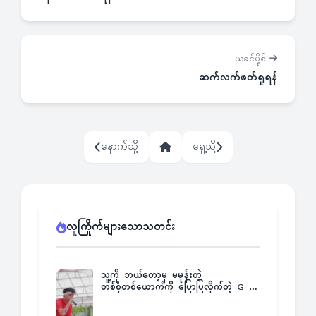
ယခင်ပို့စ်
ဆက်လက်ဖတ်ရှုရန်
နောက်သို့
ရှေ့သို့
လူကြိုက်များသောသတင်း
သူ့ကို ဘယ်တော့မှ မမုန်းတဲ့
တစ်စုံတစ်ယောက်ကို ပြောပြလိုက်တဲ့ G-
Fatt