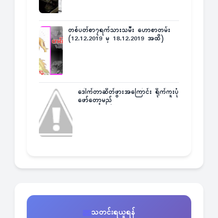
တစ်ပတ်စာ၇ရက်သားသမီး ဟောစာတမ်း
(12.12.2019 မှ 18.12.2019 အထိ)
ဒေါက်တာဆိတ်ဖွားအကြောင်း ရိုက်ကူးပုံ
ဖော်တော့မည်
သတင်းရယူရန်