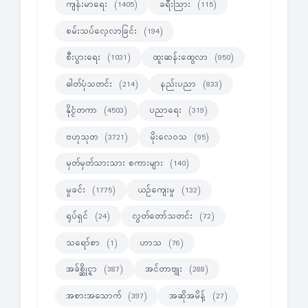
ကျန်းမာရေး
ခရီးသြား
(1405)
(115)
စမ်းသပ်လေ့လာခြင်း
(194)
စီးပွားရေး
ထူးဆန်းထွေလာ
(1031)
(950)
ဓါတ်ပုံသတင်း
နည်းပညာ
(214)
(833)
နိုင္ငံတကာ
ပညာရေး
(4503)
(319)
ဗဟုသုတ
မိုးလေဝသ
(3721)
(95)
မှတ်မှတ်သားသား စကားများ
(140)
မှုခင်း
ယဉ်ကျေးမှု
(1775)
(132)
ရုပ်ရှင်
လွတ်တော်သတင်း
(24)
(72)
သရော်စာ
ဟာသ
(1)
(76)
အခ်စ္ဆိုင္ရာ
အင်တာဗျုး
(387)
(288)
အစားအသောက်
အဆိုအမိန့်
(397)
(27)