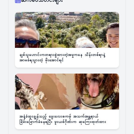
ဆက်စပ်သတင်းများ
ချစ်သူဟောင်းကတရားစွဲထားတဲ့အမှုကနေ သိန်းတစ်ရာနဲ့
အာမခံရသွားတဲ့ မိုးအောင်ရင်
အနံ့ခံထူးချွန်သည့် ခွေးလေးစကမ့် အသက်အန္တရာယ်
ခြိမ်းခြောက်ခံနေရပြီး မူးယစ်ဂိုဏ်းက ဆုကြေးထုတ်ထား