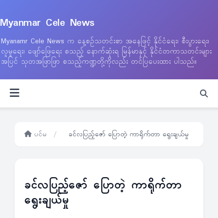
Myanmar Cele News
Myanamr Cele News က နေ့စဉ်သတင်းစာ အနေဖြင့် နိုင်ငံရေး၊ စီးပွားရေး၊
လူမှုရေး၊ ဖျော်ဖြေရေး စသည့် နောက်ဆုံးရ မြန်မာနှင့် နိုင်ငံတကာသတင်းများ
အပြင် သုတအဖြာဖြာ စသည့်ကဏ္ဍတို့ကိုလည်း တင်ပြပေးထား ပါသည်။
ပင်မ
/
ခင်လပြည့်ဇော် ပြောတဲ့ ကာရိုက်တာ ရွေးချယ်မှု
ခင်လပြည့်ဇော် ပြောတဲ့ ကာရိုက်တာ
ရွေးချယ်မှု