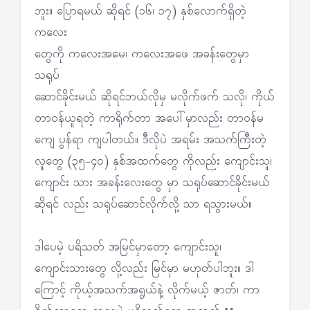
ဘူး။ ပြောရမယ် ဆိုရင် (၁၆၊ ၁၇) နှစ်လောက်ရှိတဲ့
ကလေး
တွေကို ကလေးအမေ၊ ကလေးအဖေ အခန်းတွေမှာ
သရုပ်
ဆောင်ခိုင်းမယ် ဆိုရင်ဘယ်လိုမှ မလိုက်ဖက် သလို၊ ကိုယ်
တာဝန်ယူရတဲ့ ကာရိုက်တာ အပေါ်မှာလည်း တာဝန်မ
ကျေ ပွန်ရာ ကျပါတယ်။ ဒီလိုပဲ အရမ်း အသက်ကြီးတဲ့
လူတွေ (၃၅-၄၀) နှစ်အထက်တွေ ကိုလည်း ကျောင်းသူ၊
ကျောင်း သား အခန်းလေးတွေ မှာ သရုပ်ဆောင်ခိုင်းမယ်
ဆိုရင် လည်း သရုပ်ဆောင်လိုက်လို့ သာ ရသွားမယ်။
ဒါပေမဲ့ ပရိသတ် အမြင်မှာတော့ ကျောင်းသူ၊
ကျောင်းသားတွေ လို့လည်း မြင်မှာ မဟုတ်ပါဘူး။ ဒါ
ကြောင့် ကိုယ့်အသက်အရွယ်နဲ့ လိုက်မယ့် ဇာတ်၊ ကာ