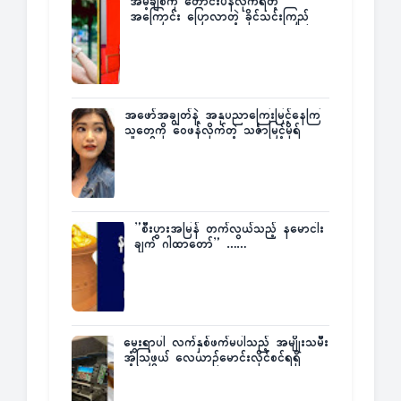
အိမ့်ချစ်ကို တောင်းပန်လိုက်ရတဲ့
အကြောင်း ပြောလာတဲ့ ခိုင်သင်းကြည်
အဖော်အချွတ်နဲ့ အနုပညာကြေးမြင့်နေကြ
သူတွေကို ဝေဖန်လိုက်တဲ့ သင်္ဇာမြင့်မိုရ်
”စီးပွားအမြန် တက်လွယ်သည့် နမောငါး
ချက် ဂါထာတော်” ……
မွေးရာပါ လက်နှစ်ဖက်မပါသည့် အမျိုးသမီး
အံ့သြဖွယ် လေယာဉ်မောင်းလိုင်စင်ရရှိ