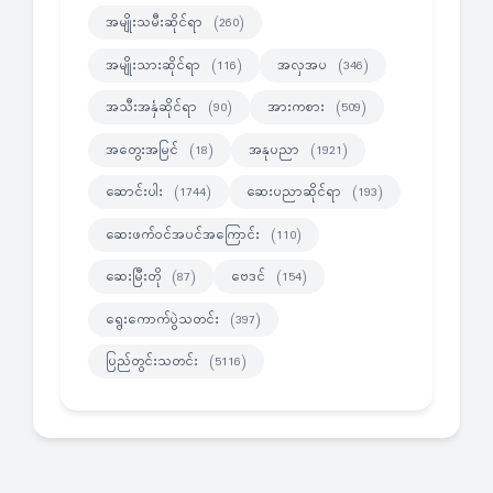
အမျိုးသမီးဆိုင်ရာ
(260)
အမျိုးသားဆိုင်ရာ
အလှအပ
(116)
(346)
အသီးအနှံဆိုင်ရာ
အားကစား
(90)
(509)
အတွေးအမြင်
အနုပညာ
(18)
(1921)
ဆောင်းပါး
ဆေးပညာဆိုင်ရာ
(1744)
(193)
ဆေးဖက်ဝင်အပင်အကြောင်း
(110)
ဆေးမြီးတို
ဗေဒင်
(87)
(154)
ရွေးကောက်ပွဲသတင်း
(397)
ပြည်တွင်းသတင်း
(5116)