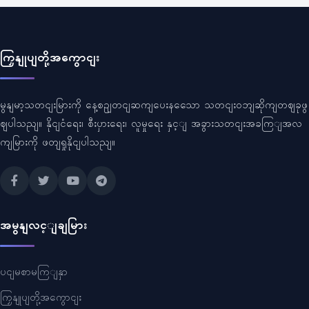
ကြှနျုပျတို့အကွောငျး
မွနျမာ့သတငျးမြားကို နေ့စဥျတငျဆကျပေးနသေော သတငျးဝဘျဆိုကျတဈခုဖွ
ဈပါသညျ။ နိုငျငံရေး၊ စီးပှားရေး၊ လူမှုရေး နှင့ျ အခွားသတငျးအခကြျအလ
ကျမြားကို ဖတျရှုနိုငျပါသညျ။
အမွနျလင့ျချမြား
ပငျမစာမကြျနှာ
ကြှနျုပျတို့အကွောငျး