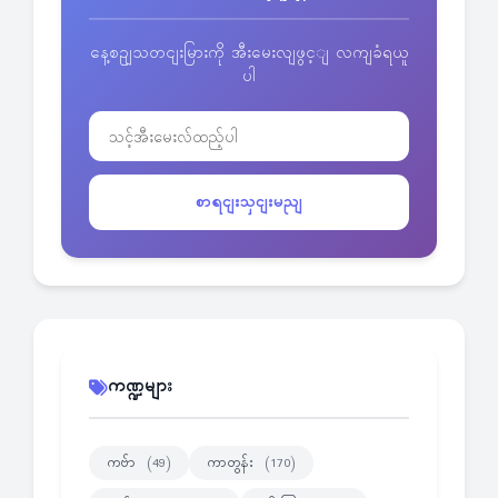
နေ့စဥျသတငျးမြားကို အီးမေးလျဖွင့ျ လကျခံရယူ
ပါ
စာရငျးသှငျးမညျ
ကဏ္ဍများ
ကဗ်ာ
ကာတွန်း
(49)
(170)