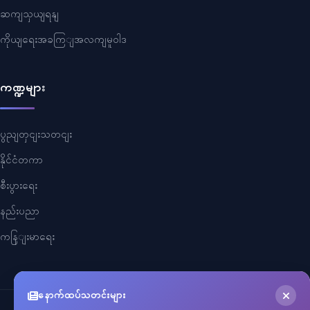
ဆကျသှယျရနျ
ကိုယျရေးအခကြျအလကျမူဝါဒ
ကဏ္ဍများ
ပွညျတှငျးသတငျး
နိုင်ငံတကာ
စီးပွားရေး
နည်းပညာ
ကနြျးမာရေး
နောက်ထပ်သတင်းများ