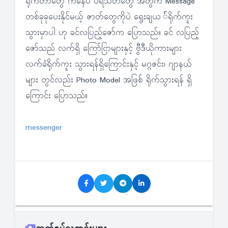
ရိုက်တာတွေ ကနေပဲ ပရိသတ်တွေ အတွက် Message
တစ်ခုခုပေးနိုင်မယ့် ဇာတ်တွေကိုပဲ ရွေးချယ ်ရိုက်ကူး
သွားမှာပါ ဟု ခင်လပြည့်ဇော်က ပြောသည်။ ခင် လပြည့်
ဇော်သည် လက်ရှိ ကြော်ငြာများနှင့် ဗွီဒီယိုကားများ
လက်ခံရိုက်ကူး သွားရန်ရှိကြောင်းနှင့် မဂ္ဂဇင်း၊ ဂျာနယ်
များ တွင်လည်း Photo Model အဖြစ် ရိုက်သွားရန် ရှိ
ကြောင်း ပြောသည်။
messenger