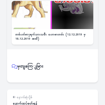
တစ်ပတ်စာ၇ရက်သားသမီး ဟောစာတမ်း (12.12.2019 မှ
18.12.2019 အထိ)
မှတျခကြျမြား
နောက်ဆုံးပို့စ်
နောက်ထပ်ဖတ်ရန်