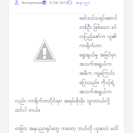
Anonymous
3/24/2015
အနုပညာ
မော်ဒယ်သရုပ်ဆောင်
တစ်ဦး ဖြစ်သော ခင်
လပြည့်ဇော်က သူ၏
ကာရိုက်တာ
ရွေးချယ်မှု အမြင်မှာ
အသက်အရွယ်က
အဓိက ကျကြောင်း
ပြောသည်။ ကိုယ့်ရဲ့
အသက်အရွယ်က
လည်း ကာရိုက်တာပိုင်းမှာ အရမ်းစိုးမိုး သွားတယ်လို့
ထင်ပါ တယ်။
တခြား အနုပညာရှင်တွေ ကတော့ ဘယ်လို ယူဆလဲ မသိ