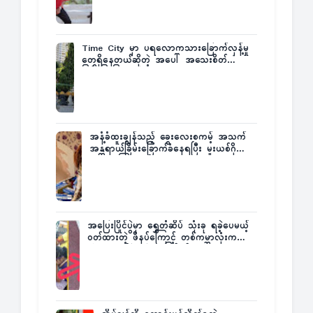
Time City မှာ ပရလောကသားခြောက်လှန့်မှု
တွေရှိနေတယ်ဆိုတဲ့ အပေါ် အသေးစိတ်
ပြန်ပြောပြလာတဲ့ Times City Project
Director ဦးမြတ်မင်း
အနံ့ခံထူးချွန်သည့် ခွေးလေးစကမ့် အသက်
အန္တရာယ်ခြိမ်းခြောက်ခံနေရပြီး မူးယစ်ဂိုဏ်း
က ဆုကြေးထုတ်ထား
အပြေးပြိုင်ပွဲမှာ ရွှေတံဆိပ် သုံးခု ရခဲ့ပေမယ့်
ဝတ်ထားတဲ့ ဖိနပ်ကြောင့် တစ်ကမ္ဘာလုံးက
အံ့အားသင့်ခဲ့ရတဲ့ အဖြစ်မှန်