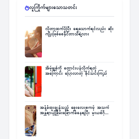
လူကြိုက်များသောသတင်း
လိုတာထက်ပိုပြီး ရေသောက်ရင်လည်း ဆိုး
ကျိုးဖြစ်စေနိုင်တာသိရဲ့လား
အိမ့်ချစ်ကို တောင်းပန်လိုက်ရတဲ့
အကြောင်း ပြောလာတဲ့ ခိုင်သင်းကြည်
အနံ့ခံထူးချွန်သည့် ခွေးလေးစကမ့် အသက်
အန္တရာယ်ခြိမ်းခြောက်ခံနေရပြီး မူးယစ်ဂိုဏ်း
က ဆုကြေးထုတ်ထား