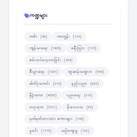
ကဏ္ဍများ
ကဗ်ာ
ကာတွန်း
(49)
(170)
ကျန်းမာရေး
ခရီးသြား
(1405)
(115)
စမ်းသပ်လေ့လာခြင်း
(194)
စီးပွားရေး
ထူးဆန်းထွေလာ
(1031)
(950)
ဓါတ်ပုံသတင်း
နည်းပညာ
(214)
(833)
နိုင္ငံတကာ
ပညာရေး
(4503)
(319)
ဗဟုသုတ
မိုးလေဝသ
(3721)
(95)
မှတ်မှတ်သားသား စကားများ
(140)
မှုခင်း
ယဉ်ကျေးမှု
(1775)
(132)