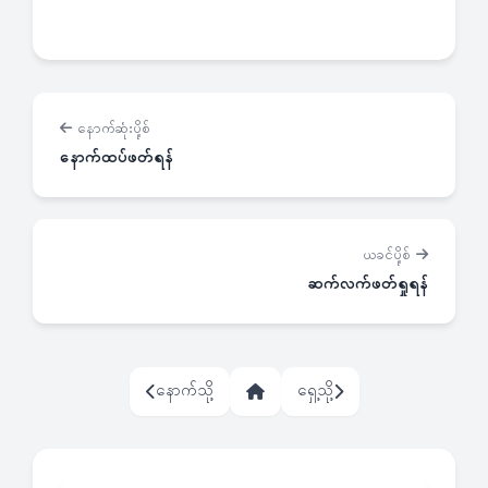
နောက်ဆုံးပို့စ်
နောက်ထပ်ဖတ်ရန်
ယခင်ပို့စ်
ဆက်လက်ဖတ်ရှုရန်
နောက်သို့
ရှေ့သို့