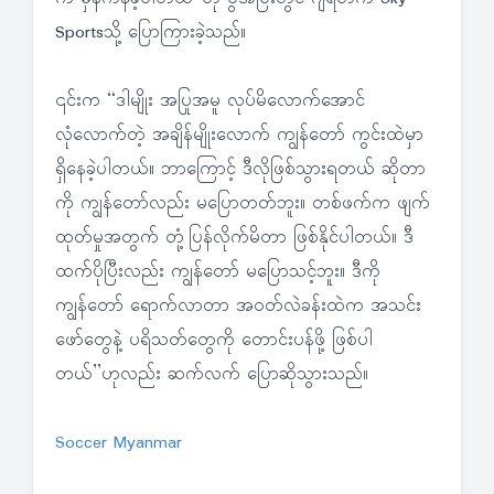
Sportsသို့ ပြောကြားခဲ့သည်။
၎င်းက “ဒါမျိုး အပြုအမူ လုပ်မိလောက်အောင်
လုံလောက်တဲ့ အချိန်မျိုးလောက် ကျွန်တော် ကွင်းထဲမှာ
ရှိနေခဲ့ပါတယ်။ ဘာကြောင့် ဒီလိုဖြစ်သွားရတယ် ဆိုတာ
ကို ကျွန်တော်လည်း မပြောတတ်ဘူး။ တစ်ဖက်က ဖျက်
ထုတ်မှုအတွက် တုံ့ပြန်လိုက်မိတာ ဖြစ်နိုင်ပါတယ်။ ဒီ
ထက်ပိုပြီးလည်း ကျွန်တော် မပြောသင့်ဘူး။ ဒီကို
ကျွန်တော် ရောက်လာတာ အဝတ်လဲခန်းထဲက အသင်း
ဖော်တွေနဲ့ ပရိသတ်တွေကို တောင်းပန်ဖို့ ဖြစ်ပါ
တယ်”ဟုလည်း ဆက်လက် ပြောဆိုသွားသည်။
Soccer Myanmar