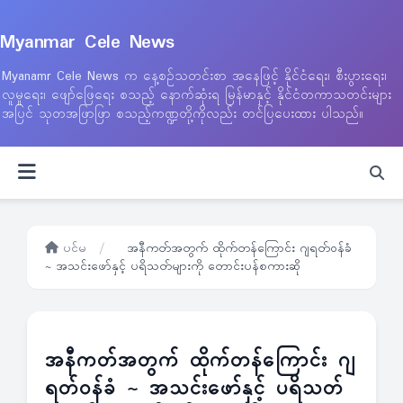
Myanmar Cele News
Myanamr Cele News က နေ့စဉ်သတင်းစာ အနေဖြင့် နိုင်ငံရေး၊ စီးပွားရေး၊
လူမှုရေး၊ ဖျော်ဖြေရေး စသည့် နောက်ဆုံးရ မြန်မာနှင့် နိုင်ငံတကာသတင်းများ
အပြင် သုတအဖြာဖြာ စသည့်ကဏ္ဍတို့ကိုလည်း တင်ပြပေးထား ပါသည်။
ပင်မ
/
အနီကတ်အတွက် ထိုက်တန်ကြောင်း ဂျရတ်ဝန်ခံ
~ အသင်းဖော်နှင့် ပရိသတ်များကို တောင်းပန်စကားဆို
အနီကတ်အတွက် ထိုက်တန်ကြောင်း ဂျ
ရတ်ဝန်ခံ ~ အသင်းဖော်နှင့် ပရိသတ်