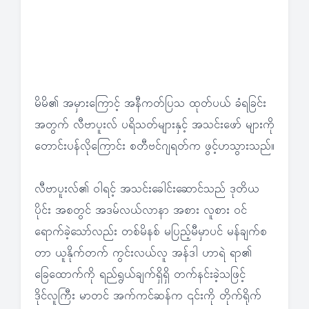
မိမိ၏ အမှားကြောင့် အနီကတ်ပြသ ထုတ်ပယ် ခံရခြင်း
အတွက် လီဗာပူးလ် ပရိသတ်များနှင့် အသင်းဖော် များကို
တောင်းပန်လိုကြောင်း စတီဗင်ဂျရတ်က ဖွင့်ဟသွားသည်။
လီဗာပူးလ်၏ ဝါရင့် အသင်းခေါင်းဆောင်သည် ဒုတိယ
ပိုင်း အစတွင် အဒမ်လယ်လာနာ အစား လူစား ဝင်
ရောက်ခဲ့သော်လည်း တစ်မိနစ် မပြည့်မီမှာပင် မန်ချက်စ
တာ ယူနိုက်တက် ကွင်းလယ်လူ အန်ဒါ ဟာရဲ ရာ၏
ခြေထောက်ကို ရည်ရွယ်ချက်ရှိရှိ တက်နင်းခဲ့သဖြင့်
ဒိုင်လူကြီး မာတင် အက်ကင်ဆန်က ၎င်းကို တိုက်ရိုက်