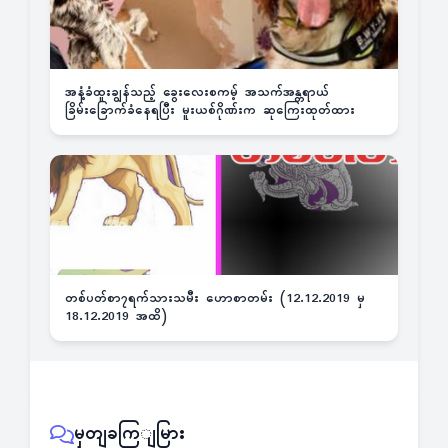
အနံ့ခံထူးချွန်သည့် ခွေးလေးစကမ့် အသက်အန္တရာယ်
ခြိမ်းခြောက်ခံနေရပြီး မူးယစ်ဂိုဏ်းက ဆုကြေးထုတ်ထား
တစ်ပတ်စာ၇ရက်သားသမီး ဟောစာတမ်း (12.12.2019 မှ
18.12.2019 အထိ)
မှတျခကြျမြား