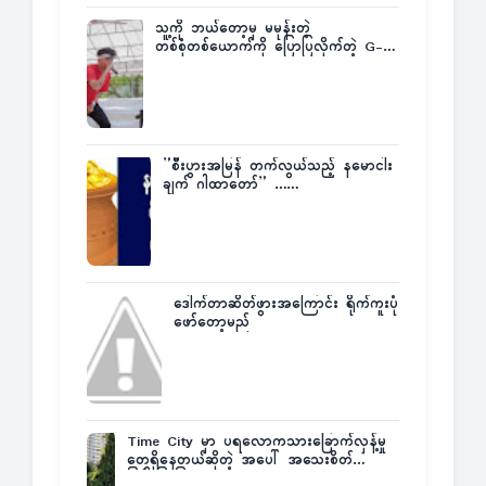
သူ့ကို ဘယ်တော့မှ မမုန်းတဲ့
တစ်စုံတစ်ယောက်ကို ပြောပြလိုက်တဲ့ G-
Fatt
”စီးပွားအမြန် တက်လွယ်သည့် နမောငါး
ချက် ဂါထာတော်” ……
ဒေါက်တာဆိတ်ဖွားအကြောင်း ရိုက်ကူးပုံ
ဖော်တော့မည်
Time City မှာ ပရလောကသားခြောက်လှန့်မှု
တွေရှိနေတယ်ဆိုတဲ့ အပေါ် အသေးစိတ်
ပြန်ပြောပြလာတဲ့ Times City Project