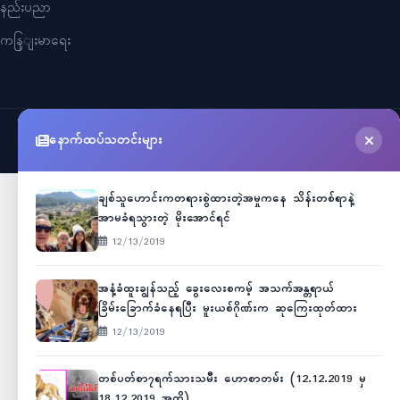
နည်းပညာ
ကနြျးမာရေး
နောက်ထပ်သတင်းများ
©
2026
Myanmar Cele News
. All Rights Reserved.
ချစ်သူဟောင်းကတရားစွဲထားတဲ့အမှုကနေ သိန်းတစ်ရာနဲ့
အာမခံရသွားတဲ့ မိုးအောင်ရင်
12/13/2019
အနံ့ခံထူးချွန်သည့် ခွေးလေးစကမ့် အသက်အန္တရာယ်
ခြိမ်းခြောက်ခံနေရပြီး မူးယစ်ဂိုဏ်းက ဆုကြေးထုတ်ထား
12/13/2019
တစ်ပတ်စာ၇ရက်သားသမီး ဟောစာတမ်း (12.12.2019 မှ
18.12.2019 အထိ)