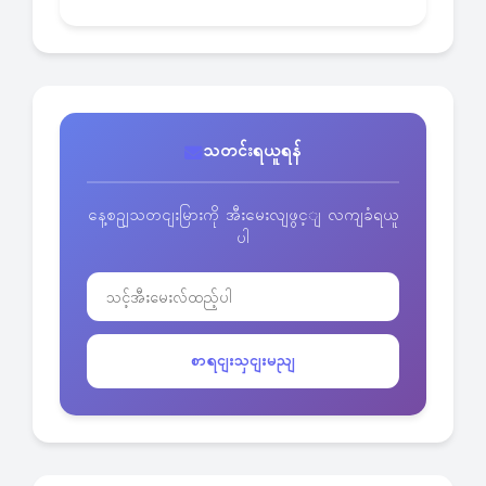
သတင်းရယူရန်
နေ့စဥျသတငျးမြားကို အီးမေးလျဖွင့ျ လကျခံရယူ
ပါ
စာရငျးသှငျးမညျ