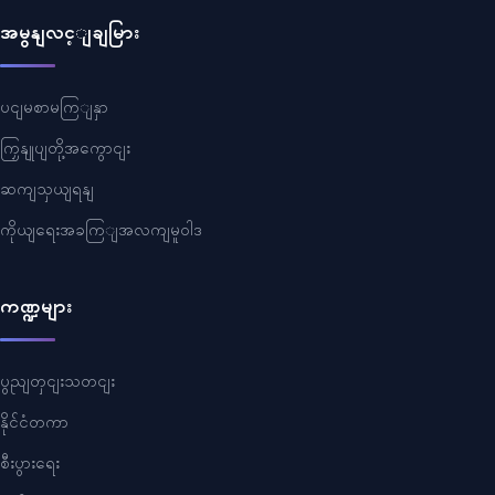
အမွနျလင့ျချမြား
ပငျမစာမကြျနှာ
ကြှနျုပျတို့အကွောငျး
ဆကျသှယျရနျ
ကိုယျရေးအခကြျအလကျမူဝါဒ
ကဏ္ဍများ
ပွညျတှငျးသတငျး
နိုင်ငံတကာ
စီးပွားရေး