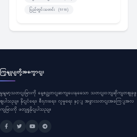
ပြည်တွင်းသတင်း
(5116)
ကြှနျုပျတို့အကွောငျး
မွနျမာ့သတငျးမြားကို နေ့စဥျတငျဆကျပေးနသေော သတငျးဝဘျဆိုကျတဈခုဖွ
ဈပါသညျ။ နိုငျငံရေး၊ စီးပှားရေး၊ လူမှုရေး နှင့ျ အခွားသတငျးအခကြျအလ
ကျမြားကို ဖတျရှုနိုငျပါသညျ။