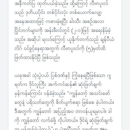
အနီကတ်ပြ ထုတ်ပယ်ခဲ့သည်။ ထို့ကြောင့် လီဗာပူးလ်
သည် ဒုတိယပိုင်း တစ်ပိုင်းလုံး တစ်ယောက်လျော့
အနေအထားဖြင့် ကစားခဲ့ရပြီး ခါးသီး အစဉ်အလာ
ပြိုင်ဘက်များကို အန်းဖီးလ်တွင် (၂-၁)ဖြင့် အရေးနိမ့်ခဲ့
သည်။ အဆိုပါ ရလဒ်ကြောင့် ယူနိုက်တက်သည် ချန်ပီယံ
လိဂ် ဝင်ခွင့်နေရာအတွက် လီဗာပူးလ်ကို (၅)မှတ်ထိ
ဖြတ်ထားနိုင်ပြီ ဖြစ်သည်။
ယခုအခါ သုံးပွဲပယ် ပြစ်ဒဏ်နှင့် ကြုံနေရပြီဖြစ်သော ဂျ
ရတ်က ဒိုင်လူကြီး အက်ကင်ဆန်၏ ဆုံးဖြတ်ချက်
မှန်ကန်ကြောင်း ဝန်ခံခဲ့သည်။ “ကျွန်တော့် အသင်းဖော်
တွေနဲ့ ပရိသတ်တွေကို စိတ်ပျက်စရာ ဖြစ်စေ ခဲ့ပါတယ်။
ဒီအတွက် ကျွန်တော် အပြည့်အဝ တာဝန်ယူရမှာပါ။ ဒါ
ကို ကျွန်တော် လက်ခံဖို့ လိုပါတယ်။ ဒိုင်ရဲ့ ဆုံးဖြတ်ချက်
က မှန်ကန်ခဲ့ပါတယ်”ဟု ပွဲအပြီးတွင် ဂျရတ်က Sky