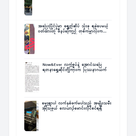
Director ဦးမြတ်မင်း
အပြေးပြိုင်ပွဲမှာ ရွှေတံဆိပ် သုံးခု ရခဲ့ပေမယ့်
ဝတ်ထားတဲ့ ဖိနပ်ကြောင့် တစ်ကမ္ဘာလုံးက
အံ့အားသင့်ခဲ့ရတဲ့ အဖြစ်မှန်
Now&Ever လက်စွပ်နဲ့ အောင်သပြေ
ရတနာရွှေဆိုင်တို့ကြားက ပြဿနာဂယက်
မွေးရာပါ လက်နှစ်ဖက်မပါသည့် အမျိုးသမီး
အံ့သြဖွယ် လေယာဉ်မောင်းလိုင်စင်ရရှိ