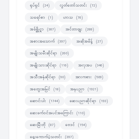
ရုပ်ရှင်
လွတ်တော်သတင်း
(24)
(72)
သရော်စာ
ဟာသ
(1)
(76)
အခ်စ္ဆိုင္ရာ
အင်တာဗျုး
(387)
(288)
အစားအသောက်
အဆိုအမိန့်
(397)
(27)
အမျိုးသမီးဆိုင်ရာ
(260)
အမျိုးသားဆိုင်ရာ
အလှအပ
(116)
(346)
အသီးအနှံဆိုင်ရာ
အားကစား
(90)
(509)
အတွေးအမြင်
အနုပညာ
(18)
(1921)
ဆောင်းပါး
ဆေးပညာဆိုင်ရာ
(1744)
(193)
ဆေးဖက်ဝင်အပင်အကြောင်း
(110)
ဆေးမြီးတို
ဗေဒင်
(87)
(154)
ရွေးကောက်ပွဲသတင်း
(397)