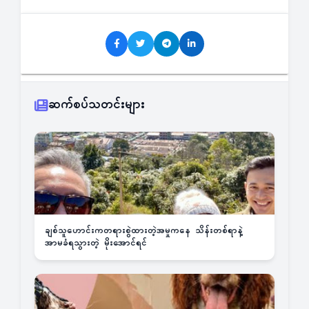
ဆက်စပ်သတင်းများ
ချစ်သူဟောင်းကတရားစွဲထားတဲ့အမှုကနေ သိန်းတစ်ရာနဲ့
အာမခံရသွားတဲ့ မိုးအောင်ရင်