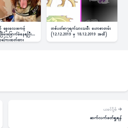
ည့် ခွေးလေးစကမ့်
တစ်ပတ်စာ၇ရက်သားသမီး ဟောစာတမ်း
ိမ်းခြောက်ခံနေရပြီး
(12.12.2019 မှ 18.12.2019 အထိ)
 ဆုကြေးထုတ်ထား
ယခင်ပို့စ်
ဆက်လက်ဖတ်ရှုရန်