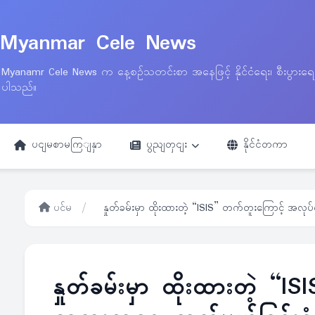
Myanmar Cele News
Myanamr Cele News က နေ့စဉ်သတင်းစာ အနေဖြင့် နိုင်ငံရေး၊ စီးပွားရ
ပါသည်။
ပငျမစာမကြျနှာ
ပွညျတှငျး
နိုင်ငံတကာ
ပင်မ
/
နှုတ်ခမ်းမှာ ထိုးထားတဲ့ “ISIS” တက်တူးကြောင့် အလုပ
နှုတ်ခမ်းမှာ ထိုးထားတဲ့ “