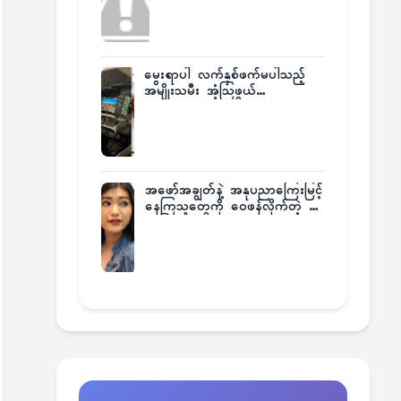
မွေးရာပါ လက်နှစ်ဖက်မပါသည့်
အမျိုးသမီး အံ့သြဖွယ်
လေယာဉ်မောင်းလိုင်စင်ရရှိ
အဖော်အချွတ်နဲ့ အနုပညာကြေးမြင့်
နေကြသူတွေကို ဝေဖန်လိုက်တဲ့ သ
င်္ဇာမြင့်မိုရ်