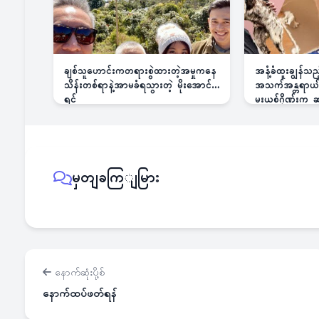
ချစ်သူဟောင်းကတရားစွဲထားတဲ့အမှုကနေ
အနံ့ခံထူးချွန်သ
သိန်းတစ်ရာနဲ့အာမခံရသွားတဲ့ မိုးအောင်
အသက်အန္တရာယ်ခြ
ရင်
မူးယစ်ဂိုဏ်းက
မှတျခကြျမြား
နောက်ဆုံးပို့စ်
နောက်ထပ်ဖတ်ရန်