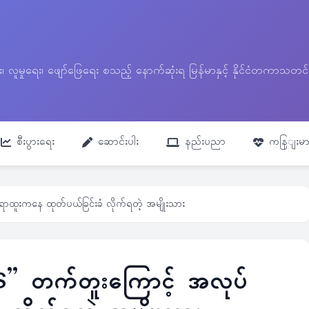
ေး၊ လူမှုရေး၊ ဖျော်ဖြေရေး စသည့် နောက်ဆုံးရ မြန်မာနှင့် နိုင်ငံတကာ
စီးပွားရေး
ဆောင်းပါး
နည်းပညာ
ကနြျးမာ
်ရာထူးကနေ ထုတ်ပယ်ခြင်းခံ လိုက်ရတဲ့ အမျိုးသား
ISIS” တက်တူးကြောင့် အလုပ်