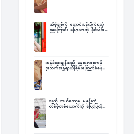
အိမ့်ချစ်ကို တောင်းပန်လိုက်ရတဲ့
အကြောင်း ပြောလာတဲ့ ခိုင်သင်း
ကြည်
အနံ့ခံထူးချွန်သည့် ခွေးလေးစကမ့်
အသက်အန္တရာယ်ခြိမ်းခြောက်ခံနေရ
ပြီး မူးယစ်ဂိုဏ်းက ဆုကြေး
ထုတ်ထား
သူ့ကို ဘယ်တော့မှ မမုန်းတဲ့
တစ်စုံတစ်ယောက်ကို ပြောပြလိုက်
တဲ့ G-Fatt