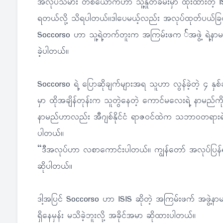
အလုပ်သမား တစ်ယောက်ဟာ သူ့နှုတ်ခမ်းမှာ ထိုးထားတဲ့ 
ရတယ်လို့ သိရပါတယ်။ဒါပေမယ့်လည်း အလုပ်ထုတ်ပယ်ခြင်းခံလိ
Soccorso ဟာ သူ့ရဲ့တက်တူးက အကြမ်းဖက ်အဖွဲ့ ရဲ့နာမည်
ခဲ့ပါတယ်။
Soccorso ရဲ့ ပြောဆိုချက်များအရ သူဟာ လွန်ခဲ့တဲ့ ၄ နှစ
မှာ ထိုအချိန်တုန်းက သူတွဲနေတဲ့ ကောင်မလေးရဲ့ နာမည်က
နာမည်ဟာလည်း အီဂျစ်နိုင်ငံ ရာဇဝင်ထဲက သဘာဝတရားရဲ့
ပါတယ်။
“ဒီအလုပ်ဟာ လစာကောင်းပါတယ်။ ကျွန်တော် အလုပ်ပြန်ရ
ဆိုပါတယ်။
ဒါ့အပြင် Soccorso ဟာ ISIS ဆိုတဲ့ အကြမ်းဖက် အဖွဲ့နာမည
ရှိနေမှန်း မသိခဲ့ဘူးလို့ အခိုင်အမာ ဆိုထားပါတယ်။