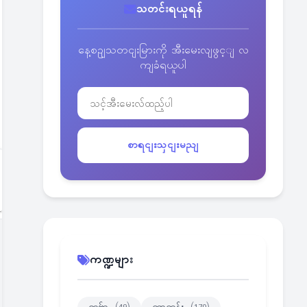
သတင်းရယူရန်
နေ့စဥျသတငျးမြားကို အီးမေးလျဖွင့ျ လ
ကျခံရယူပါ
စာရငျးသှငျးမညျ
ကဏ္ဍများ