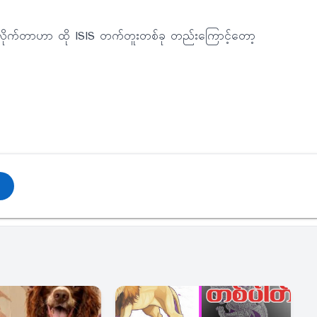
်လိုက်တာဟာ ထို ISIS တက်တူးတစ်ခု တည်းကြောင့်တော့