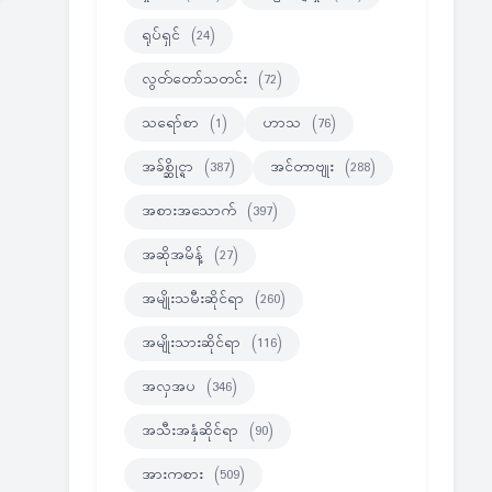
ရုပ်ရှင်
(24)
လွတ်တော်သတင်း
(72)
သရော်စာ
(1)
ဟာသ
(76)
အခ်စ္ဆိုင္ရာ
(387)
အင်တာဗျုး
(288)
အစားအသောက်
(397)
အဆိုအမိန့်
(27)
အမျိုးသမီးဆိုင်ရာ
(260)
အမျိုးသားဆိုင်ရာ
(116)
အလှအပ
(346)
အသီးအနှံဆိုင်ရာ
(90)
အားကစား
(509)