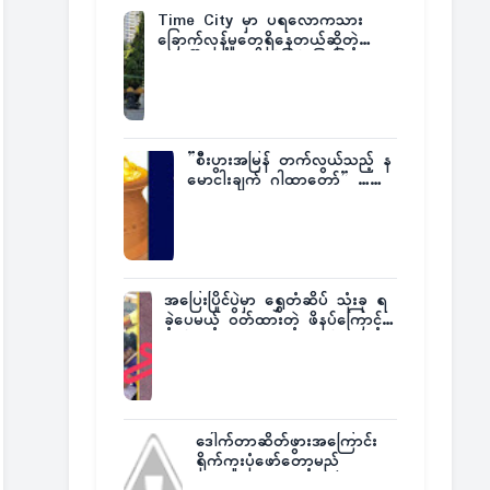
Time City မှာ ပရလောကသား
ခြောက်လှန့်မှုတွေရှိနေတယ်ဆိုတဲ့
အပေါ် အသေးစိတ်ပြန်ပြောပြလာတဲ့
Times City Project Director ဦး
မြတ်မင်း
”စီးပွားအမြန် တက်လွယ်သည့် န
မောငါးချက် ဂါထာတော်” ……
အပြေးပြိုင်ပွဲမှာ ရွှေတံဆိပ် သုံးခု ရ
ခဲ့ပေမယ့် ဝတ်ထားတဲ့ ဖိနပ်ကြောင့်
တစ်ကမ္ဘာလုံးက အံ့အားသင့်ခဲ့ရတဲ့
အဖြစ်မှန်
ဒေါက်တာဆိတ်ဖွားအကြောင်း
ရိုက်ကူးပုံဖော်တော့မည်