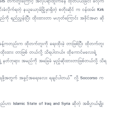
ISIS တက်တူးကြောင့် အလုပ်ရာထူးကနေ ထုတ်ပယ်ခြင်း ခံလိုက်
ုက်ရတဲ့ နယူယော့ခ်မြို့မှာရှိတဲ့ စတိုးဆိုင် က ဝန်ထမ်း Kirk
ကို ရည်ညွှန်းပြီး ထိုးထားတာ မဟုတ်ကြောင်း အခိုင်အမာ ဆို
်ခန့်ကတည်းက ထိုတက်တူးကို ရေးထိုးခဲ့ တာဖြစ်ပြီး ထိုတက်တူး
ိုထိုးထား တာဖြစ် တယ်လို့ သိရပါတယ်။ ထိုကောင်မလေးရဲ့
 နတ်ဘုရား အမည်ကို အခြေခံ မှည့်ဆိုထားတာဖြစ်တယ်လို့ သိရ
ဖို့အတွက် အခွင့်အရေးလေး ရချင်ပါတယ်” လို့ Soccorso က
်ဟာ Islamic State of Iraq and Syria ဆိုတဲ့ အဓိပ္ပာယ်မျိုး