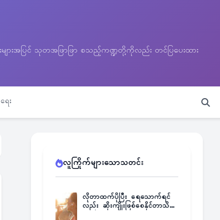
သတင်းများအပြင် သုတအဖြာဖြာ စသည့်ကဏ္ဍတို့ကိုလည်း တင်ပြပေးထား
ရေး
လူကြိုက်များသောသတင်း
လိုတာထက်ပိုပြီး ရေသောက်ရင်
လည်း ဆိုးကျိုးဖြစ်စေနိုင်တာသိရဲ့
လား