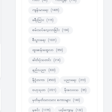
ကဗ်ာ
(49)
ကာတွန်း
(170)
ကျန်းမာရေး
(1405)
ခရီးသြား
(115)
စမ်းသပ်လေ့လာခြင်း
(194)
စီးပွားရေး
(1031)
ထူးဆန်းထွေလာ
(950)
ဓါတ်ပုံသတင်း
(214)
နည်းပညာ
(833)
နိုင္ငံတကာ
(4503)
ပညာရေး
(319)
ဗဟုသုတ
(3721)
မိုးလေဝသ
(95)
မှတ်မှတ်သားသား စကားများ
(140)
မှုခင်း
(1775)
ယဉ်ကျေးမှု
(132)