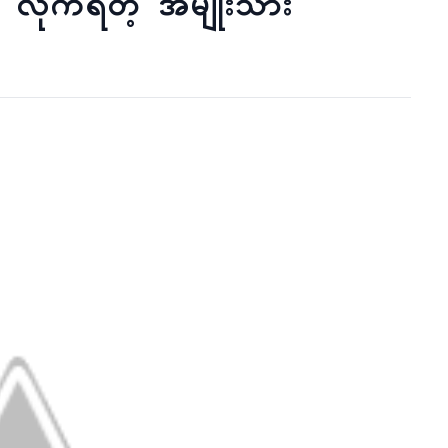
လိုက်ရတဲ့ အမျိုးသား