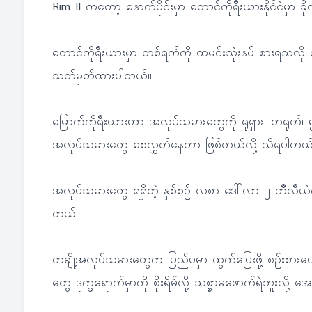
Rim II ကတော့ နောက်ပိုင်းမှာ တောင်ကိုရီးယားနိုင်ငံမှာ ခိုလှ
တောင်ကိုရီးယားမှာ တစ်ရက်ကို ထမင်းသုံးနပ် စားရသလို
သတ်မှတ်ထားပါတယ်။
မြောက်ကိုရီးယားဟာ အလုပ်သမားတွေကို ရုရှား၊ တရုတ်၊ မွန်ဂ
အလုပ်သမားတွေ စေလွှတ်နေတာ ဖြစ်တယ်လို့ သိရပါတယ်
အလုပ်သမားတွေ ရရှိတဲ့ နှစ်စဉ် လစာ ဒေါ်လာ ၂ ဘီလီယံ
တယ်။
တချို့အလုပ်သမားတွေက ပြည်ပမှာ ထွက်ပြေးဖို့ စဉ်းစားပေ
တွေ ဒုက္ခရောက်မှာကို စိုးရိမ်လို့ သစ္စာမဖောက်ရဲဘူးလို