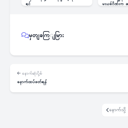
ရင်
မူးယစ်ဂိုဏ်းက
မှတျခကြျမြား
နောက်ဆုံးပို့စ်
နောက်ထပ်ဖတ်ရန်
နောက်သို့