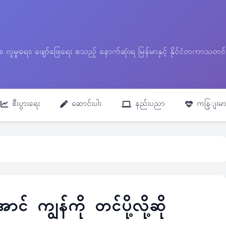
ေး၊ လူမှုရေး၊ ဖျော်ဖြေရေး စသည့် နောက်ဆုံးရ မြန်မာနှင့် နိုင်ငံတကာ
စီးပွားရေး
ဆောင်းပါး
နည်းပညာ
ကနြျးမာ
် ကျွန်ကို တင်ပို့လို့ဆို