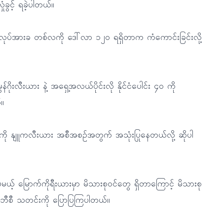
ုံခွင့် ရခဲ့ပါတယ်။
 လုပ်အားခ တစ်လကို ဒေါ်လာ ၁၂၀ ရရှိတာက ကံကောင်းခြင်းလို့
ိုးလီးယား နဲ့ အရှေ့အလယ်ပိုင်းလို နိုင်ငံပေါင်း ၄၀ ကို
။
ကို နျူကလီးယား အစီအစဉ်အတွက် အသုံးပြုနေတယ်လို့ ဆိုပါ
မယ့် မြောက်ကိုရီးယားမှာ မိသားစုဝင်တွေ ရှိတာကြောင့် မိသားစု
့ အေဘီစီ သတင်းကို ပြောပြကြပါတယ်။