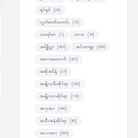
ရုပ်ရှင်
(24)
လွတ်တော်သတင်း
(72)
သရော်စာ
(1)
ဟာသ
(76)
အခ်စ္ဆိုင္ရာ
(387)
အင်တာဗျုး
(288)
အစားအသောက်
(397)
အဆိုအမိန့်
(27)
အမျိုးသမီးဆိုင်ရာ
(260)
အမျိုးသားဆိုင်ရာ
(116)
အလှအပ
(346)
အသီးအနှံဆိုင်ရာ
(90)
အားကစား
(509)