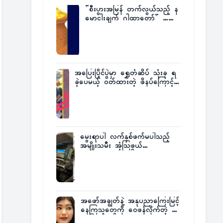
”စီးပွားအမြန် တက်လွယ်သည့် န
မောငါးချက် ဂါထာတော်” ……
အပြေးပြိုင်ပွဲမှာ ရွှေတံဆိပ် သုံးခု ရ
ခဲ့ပေမယ့် ဝတ်ထားတဲ့ ဖိနပ်ကြောင့်
တစ်ကမ္ဘာလုံးက အံ့အားသင့်ခဲ့ရတဲ့
အဖြစ်မှန်
မွေးရာပါ လက်နှစ်ဖက်မပါသည့်
အမျိုးသမီး အံ့သြဖွယ်
လေယာဉ်မောင်းလိုင်စင်ရရှိ
အဖော်အချွတ်နဲ့ အနုပညာကြေးမြင့်
နေကြသူတွေကို ဝေဖန်လိုက်တဲ့ သ
င်္ဇာမြင့်မိုရ်