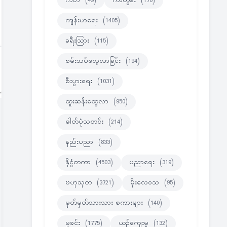
ကဗ်ာ
(49)
ကာတွန်း
(170)
ကျန်းမာရေး
(1405)
ခရီးသြား
(115)
စမ်းသပ်လေ့လာခြင်း
(194)
စီးပွားရေး
(1031)
ထူးဆန်းထွေလာ
(950)
ဓါတ်ပုံသတင်း
(214)
နည်းပညာ
(833)
နိုင္ငံတကာ
(4503)
ပညာရေး
(319)
ဗဟုသုတ
(3721)
မိုးလေဝသ
(95)
မှတ်မှတ်သားသား စကားများ
(140)
မှုခင်း
(1775)
ယဉ်ကျေးမှု
(132)