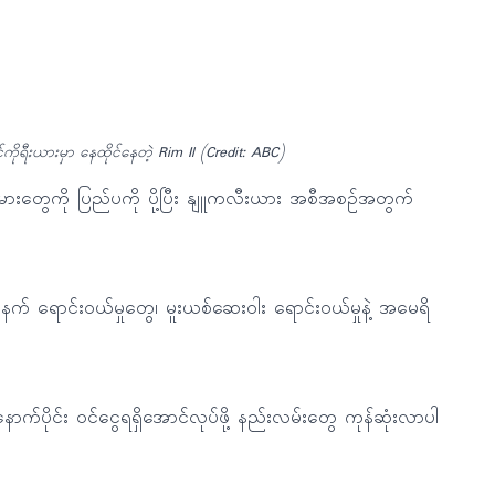
ကိုရီးယားမှာ နေထိုင်နေတဲ့ Rim Il (Credit: ABC)
ပ်သမားတွေကို ပြည်ပကို ပို့ပြီး နျူကလီးယား အစီအစဉ်အတွက်
 ရောင်းဝယ်မှုတွေ၊ မူးယစ်ဆေးဝါး ရောင်းဝယ်မှုနဲ့ အမေရိ
ာက်ပိုင်း ဝင်ငွေရရှိအောင်လုပ်ဖို့ နည်းလမ်းတွေ ကုန်ဆုံးလာပါ