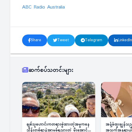
ABC Radio Australia
Share
Tweet
Telegram
LinkedIn
ဆက်စပ်သတင်းများ
ချစ်သူဟောင်းကတရားစွဲထားတဲ့အမှုကနေ
အနံ့ခံထူးချွန်သ
သိန်းတစ်ရာနဲ့အာမခံရသွားတဲ့ မိုးအောင်
အသက်အန္တရာယ်ခြ