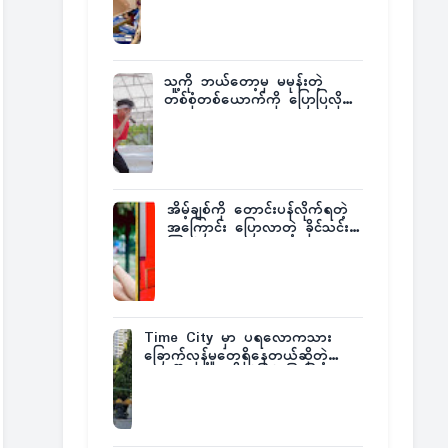
ထုတ်ထား
သူ့ကို ဘယ်တော့မှ မမုန်းတဲ့
တစ်စုံတစ်ယောက်ကို ပြောပြလိုက်
တဲ့ G-Fatt
အိမ့်ချစ်ကို တောင်းပန်လိုက်ရတဲ့
အကြောင်း ပြောလာတဲ့ ခိုင်သင်း
ကြည်
Time City မှာ ပရလောကသား
ခြောက်လှန့်မှုတွေရှိနေတယ်ဆိုတဲ့
အပေါ် အသေးစိတ်ပြန်ပြောပြလာတဲ့
Times City Project Director ဦး
မြတ်မင်း