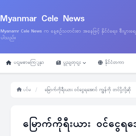
Myanmar Cele News
Myanamr Cele News က နေ့စဉ်သတင်းစာ အနေဖြင့် နိုင်ငံရေး၊ စီးပွားရ
ပါသည်။
ပငျမစာမကြျနှာ
ပွညျတှငျး
နိုင်ငံတကာ
ပင်မ
/
မြောက်ကိုရီးယား ဝင်ငွေရအောင် ကျွန်ကို တင်ပို့လို့ဆို
မြောက်ကိုရီးယား ဝင်ငွေရအောင