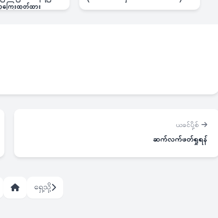
 ဆုကြေးထုတ်ထား
ယခင်ပို့စ်
ဆက်လက်ဖတ်ရှုရန်
ရှေ့သို့