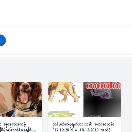
ည့် ခွေးလေးစကမ့်
တစ်ပတ်စာ၇ရက်သားသမီး ဟောစာတမ်း
ိမ်းခြောက်ခံနေရပြီး
(12.12.2019 မှ 18.12.2019 အထိ)