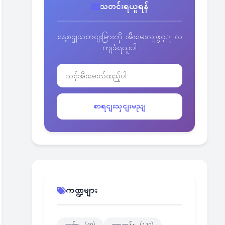
သတင်းရယူရန်
နေ့စဥျသတငျးမြားကို အီးမေးလျဖွင့ျ လ
ကျခံရယူပါ
စာရငျးသှငျးမညျ
ကဏ္ဍများ