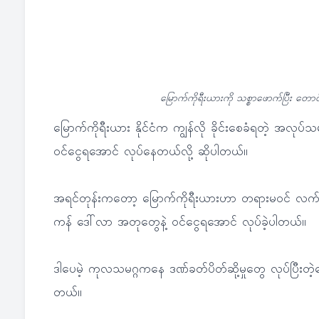
မြောက်ကိုရီးယားကို သစ္စာဖောက်ပြီး တောင်
မြောက်ကိုရီးယား နိုင်ငံက ကျွန်လို ခိုင်းစေခံရတဲ့ အလု
ဝင်ငွေရအောင် လုပ်နေတယ်လို့ ဆိုပါတယ်။
အရင်တုန်းကတော့ မြောက်ကိုရီးယားဟာ တရားမဝင် လက်နက်
ကန် ဒေါ်လာ အတုတွေနဲ့ ဝင်ငွေရအောင် လုပ်ခဲ့ပါတယ်။
ဒါပေမဲ့ ကုလသမဂ္ဂကနေ ဒဏ်ခတ်ပိတ်ဆို့မှုတွေ လုပ်ပြီးတဲ့နေ
တယ်။