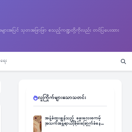
သတင်းများအပြင် သုတအဖြာဖြာ စသည့်ကဏ္ဍတို့ကိုလည်း တင်ပြပေးထား
ရေး
လူကြိုက်များသောသတင်း
အနံ့ခံထူးချွန်သည့် ခွေးလေးစကမ့်
အသက်အန္တရာယ်ခြိမ်းခြောက်ခံနေရ
ပြီး မူးယစ်ဂိုဏ်းက ဆုကြေး