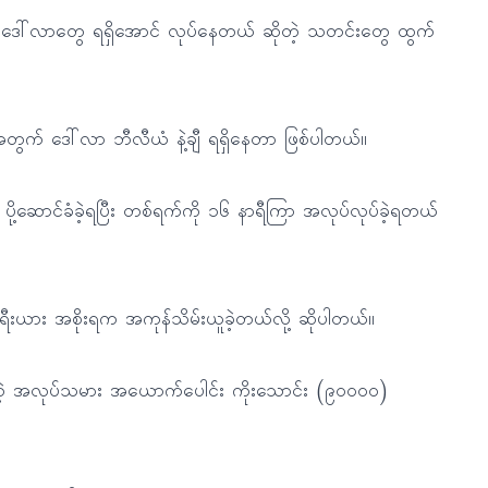
့ပြီး ဒေါ်လာတွေ ရရှိအောင် လုပ်နေတယ် ဆိုတဲ့ သတင်းတွေ ထွက်
 အဲဒီအတွက် ဒေါ်လာ ဘီလီယံ နဲ့ချီ ရရှိနေတာ ဖြစ်ပါတယ်။
ု ပို့ဆောင်ခံခဲ့ရပြီး တစ်ရက်ကို ၁၆ နာရီကြာ အလုပ်လုပ်ခဲ့ရတယ်
ုရီးယား အစိုးရက အကုန်သိမ်းယူခဲ့တယ်လို့ ဆိုပါတယ်။
ပေးတဲ့ အလုပ်သမား အယောက်ပေါင်း ကိုးသောင်း (၉၀၀၀၀)