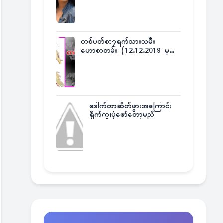
တစ်ပတ်စာ၇ရက်သားသမီး
ဟောစာတမ်း (12.12.2019 မှ
18.12.2019 အထိ)
ဒေါက်တာဆိတ်ဖွားအကြောင်း
ရိုက်ကူးပုံဖော်တော့မည်