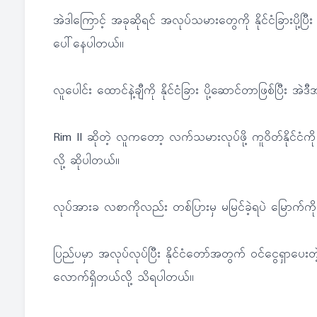
အဲဒါကြောင့် အခုဆိုရင် အလုပ်သမားတွေကို နိုင်ငံခြားပို
ပေါ်နေပါတယ်။
လူပေါင်း ထောင်နဲ့ချီကို နိုင်ငံခြား ပို့ဆောင်တာဖြစ်ပြီး
Rim II ဆိုတဲ့ လူကတော့ လက်သမားလုပ်ဖို့ ကူဝိတ်နိုင်ငံကိ
လို့ ဆိုပါတယ်။
လုပ်အားခ လစာကိုလည်း တစ်ပြားမှ မမြင်ခဲ့ရပဲ မြောက်ကိ
ပြည်ပမှာ အလုပ်လုပ်ပြီး နိုင်ငံတော်အတွက် ဝင်ငွေရှာ
လောက်ရှိတယ်လို့ သိရပါတယ်။