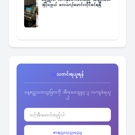
အံ့သြဖွယ် လေယာဉ်မောင်းလိုင်စင်ရရှိ
သတင်းရယူရန်
နေ့စဥျသတငျးမြားကို အီးမေးလျဖွင့ျ လကျခံရယူ
ပါ
စာရငျးသှငျးမညျ