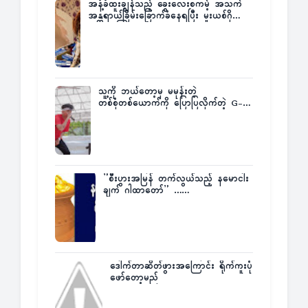
အနံ့ခံထူးချွန်သည့် ခွေးလေးစကမ့် အသက်
အန္တရာယ်ခြိမ်းခြောက်ခံနေရပြီး မူးယစ်ဂိုဏ်း
က ဆုကြေးထုတ်ထား
သူ့ကို ဘယ်တော့မှ မမုန်းတဲ့
တစ်စုံတစ်ယောက်ကို ပြောပြလိုက်တဲ့ G-
Fatt
”စီးပွားအမြန် တက်လွယ်သည့် နမောငါး
ချက် ဂါထာတော်” ……
ဒေါက်တာဆိတ်ဖွားအကြောင်း ရိုက်ကူးပုံ
ဖော်တော့မည်