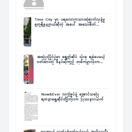
Time City မှာ ပရလောကသားခြောက်လှန့်မှု
တွေရှိနေတယ်ဆိုတဲ့ အပေါ် အသေးစိတ်
ပြန်ပြောပြလာတဲ့ Times City Project
Director ဦးမြတ်မင်း
အပြေးပြိုင်ပွဲမှာ ရွှေတံဆိပ် သုံးခု ရခဲ့ပေမယ့်
ဝတ်ထားတဲ့ ဖိနပ်ကြောင့် တစ်ကမ္ဘာလုံးက
အံ့အားသင့်ခဲ့ရတဲ့ အဖြစ်မှန်
Now&Ever လက်စွပ်နဲ့ အောင်သပြေ
ရတနာရွှေဆိုင်တို့ကြားက ပြဿနာဂယက်
မွေးရာပါ လက်နှစ်ဖက်မပါသည့် အမျိုးသမီး