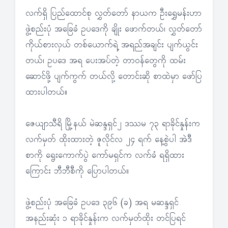
လက်ရှိ ပြည်ထောင်စု လွှတ်တော် နာယက ဦးရွှေမန်းဟာ
ဖွဲ့စည်းပုံ အခြေခံ ဥပဒေကို ချိုး ဖောက်တယ်၊ လွှတ်တော်
ကိုယ်စားလှယ် တစ်ယောက်ရဲ့ အရည်အချင်း ပျက်ယွင်း
တယ်၊ ဥပဒေ အရ ပေးအပ်တဲ့ တာဝန်တွေကို ထမ်း
ဆောင်ဖို့ ပျက်ကွက် တယ်လို့ တောင်းဆို စာထဲမှာ ဖော်ပြ
ထားပါတယ်။
ဇေယျာသီရိ မြို့နယ် မဲဆန္ဒရှင်၂ ဒဿမ ၇၃ ရာခိုင်နှုန်းက
လက်မှတ် ထိုးထားတဲ့ ဇူလိုင်လ ၂၄ ရက် နေ့စွဲပါ အဲဒီ
စာကို ရွေးကောက်ပွဲ ကော်မရှင်က လက်ခံ ရရှိထား
ကြောင်း ဘီဘီစီကို ပြောပါတယ်။
ဖွဲ့စည်းပုံ အခြေခံ ဥပဒေ ၃၉၆ (ခ) အရ မဆန္ဒရှင်
အနည်းဆုံး ၁ ရာခိုင်နှုန်းက လက်မှတ်ထိုး တင်ပြရင်