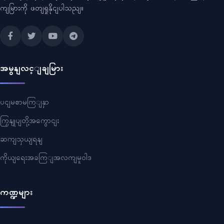
ကျမြားကို ဖတျရှုနိုငျပါသညျ။
အမွနျလင့ျချမြား
ပငျမစာမကြျနှာ
ကြှနျုပျတို့အကွောငျး
ဆကျသှယျရနျ
ကိုယျရေးအခကြျအလကျမူဝါဒ
ကဏ္ဍများ