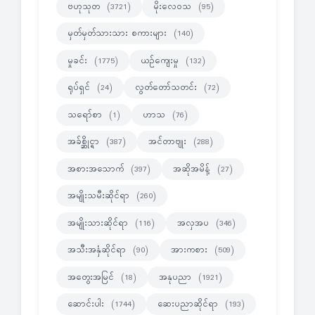
ဗဟုသုတ
မိုးလေဝသ
(3721)
(95)
မှတ်မှတ်သားသား စကားများ
(140)
မှုခင်း
ယဉ်ကျေးမှု
(1775)
(132)
ရုပ်ရှင်
လွတ်တော်သတင်း
(24)
(72)
သရော်စာ
ဟာသ
(1)
(76)
အခ်စ္ဆိုင္ရာ
အင်တာဗျုး
(387)
(288)
အစားအသောက်
အဆိုအမိန့်
(397)
(27)
အမျိုးသမီးဆိုင်ရာ
(260)
အမျိုးသားဆိုင်ရာ
အလှအပ
(116)
(346)
အသီးအနှံဆိုင်ရာ
အားကစား
(90)
(509)
အတွေးအမြင်
အနုပညာ
(18)
(1921)
ဆောင်းပါး
ဆေးပညာဆိုင်ရာ
(1744)
(193)