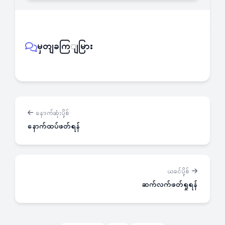
မှတျခကြျမြား
နောက်ဆုံးပို့စ်
နောက်ထပ်ဖတ်ရန်
ယခင်ပို့စ်
ဆက်လက်ဖတ်ရှုရန်