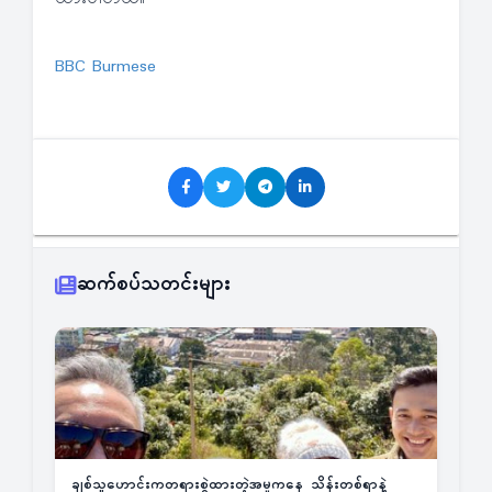
BBC Burmese
ဆက်စပ်သတင်းများ
ချစ်သူဟောင်းကတရားစွဲထားတဲ့အမှုကနေ သိန်းတစ်ရာနဲ့