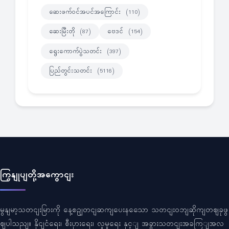
ဆေးဖက်ဝင်အပင်အကြောင်း
(110)
ဆေးမြီးတို
ဗေဒင်
(87)
(154)
ရွေးကောက်ပွဲသတင်း
(397)
ပြည်တွင်းသတင်း
(5116)
ကြှနျုပျတို့အကွောငျး
မွနျမာ့သတငျးမြားကို နေ့စဥျတငျဆကျပေးနသေော သတငျးဝဘျဆိုကျတဈခုဖွ
ဈပါသညျ။ နိုငျငံရေး၊ စီးပှားရေး၊ လူမှုရေး နှင့ျ အခွားသတငျးအခကြျအလ