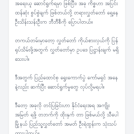
အရေးယူ ဆောင်ရွက်ရမှာ ဖြစ်ပြီး၊ အခု ကိစ္စဟာ အပြင်း
ထန်ဆုံး စွပ်စွဲချက် ဖြစ်တယ်လို့ တရားလွှတ်တော် ရှေ့နေ
ဦးသိန်းသန်းဦးက ဘီဘီစီကို ပြောပါတယ်။
တကယ်တမ်းမှာတော့ လွှတ်တော် ကိုယ်စားလှယ်ကို ပြန်
ရုပ်သိမ်းဖို့အတွက် လွှတ်တော်မှာ ဥပဒေ ပြဋ္ဌာန်းချက် မရှိ
သေးပါ။
ဒီအတွက် ပြည်ထောင်စု ရွေးကောက်ပွဲ ကော်မရှင် အနေ
နဲ့လည်း ဆက်ပြီး ဆောင်ရွက်မှုတွေ လုပ်လို့မရပါ။
ဒီတော့ အခုလို တင်ပြခြင်းဟာ နိုင်ငံရေးအရ အကျိုး
အမြတ် ရဖို့ တဘက်ကို ထိုးနှက် တာ ဖြစ်မယ်လို့ သီပေါ
မြို့နယ် ပြည်သူ့လွှတ်တော် အမတ် ဦးရဲထွန်းက သုံးသပ်
ထားပါတယ်။