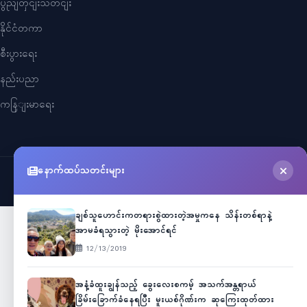
ပွညျတှငျးသတငျး
နိုင်ငံတကာ
စီးပွားရေး
နည်းပညာ
ကနြျးမာရေး
နောက်ထပ်သတင်းများ
©
2026
Myanmar Cele News
. All Rights Reserved.
ချစ်သူဟောင်းကတရားစွဲထားတဲ့အမှုကနေ သိန်းတစ်ရာနဲ့
အာမခံရသွားတဲ့ မိုးအောင်ရင်
12/13/2019
အနံ့ခံထူးချွန်သည့် ခွေးလေးစကမ့် အသက်အန္တရာယ်
ခြိမ်းခြောက်ခံနေရပြီး မူးယစ်ဂိုဏ်းက ဆုကြေးထုတ်ထား