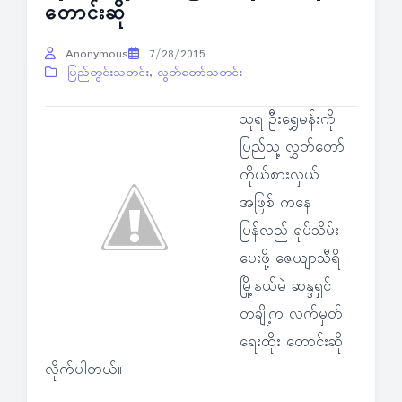
တောင်းဆို
Anonymous
7/28/2015
ပြည်တွင်းသတင်း
,
လွတ်တော်သတင်း
သူရ ဦးရွှေမန်းကို
ပြည်သူ့ လွှတ်တော်
ကိုယ်စားလှယ်
အဖြစ် ကနေ
ပြန်လည် ရုပ်သိမ်း
ပေးဖို့ ဇေယျာသီရိ
မြို့နယ်မဲ ဆန္ဒရှင်
တချို့က လက်မှတ်
ရေးထိုး တောင်းဆို
လိုက်ပါတယ်။