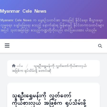
Myanmar Cele News
Myanamr Cele News က နေ့စဉ်သတင်းစာ အနေဖြင့် နိုင်ငံရေး၊ စီးပွားရေး၊
လူမှုရေး၊ ဖျော်ဖြေရေး စသည့် နောက်ဆုံးရ မြန်မာနှင့် နိုင်ငံတကာသတင်းများ
အပြင် သုတအဖြာဖြာ စသည့်ကဏ္ဍတို့ကိုလည်း တင်ပြပေးထား ပါသည်။
ပင်မ
/
သူရဦးရွှေမန်းကို လွှတ်တော်ကိုယ်စားလှယ်
အဖြစ်က ရုပ်သိမ်းဖို့ တောင်းဆို
သူရဦးရွှေမန်းကို လွှတ်တော်
ကိုယ်စားလှယ် အဖြစ်က ရုပ်သိမ်းဖို့