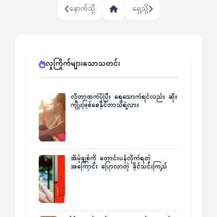
နောက်သို့
ရှေ့သို့
လူကြိုက်များသောသတင်း
လိုတာထက်ပိုပြီး ရေသောက်ရင်လည်း ဆိုး
ကျိုးဖြစ်စေနိုင်တာသိရဲ့လား
အိမ့်ချစ်ကို တောင်းပန်လိုက်ရတဲ့
အကြောင်း ပြောလာတဲ့ ခိုင်သင်းကြည်