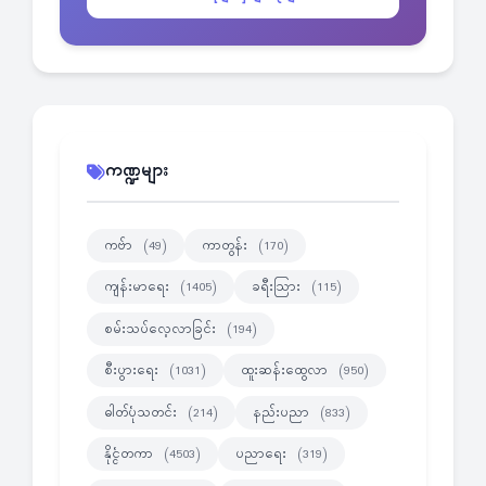
ကဏ္ဍများ
ကဗ်ာ
ကာတွန်း
(49)
(170)
ကျန်းမာရေး
ခရီးသြား
(1405)
(115)
စမ်းသပ်လေ့လာခြင်း
(194)
စီးပွားရေး
ထူးဆန်းထွေလာ
(1031)
(950)
ဓါတ်ပုံသတင်း
နည်းပညာ
(214)
(833)
နိုင္ငံတကာ
ပညာရေး
(4503)
(319)