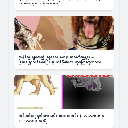
အာမခံရသွားတဲ့ မိုးအောင်ရင်
အနံ့ခံထူးချွန်သည့် ခွေးလေးစကမ့် အသက်အန္တရာယ်
ခြိမ်းခြောက်ခံနေရပြီး မူးယစ်ဂိုဏ်းက ဆုကြေးထုတ်ထား
တစ်ပတ်စာ၇ရက်သားသမီး ဟောစာတမ်း (12.12.2019 မှ
18.12.2019 အထိ)