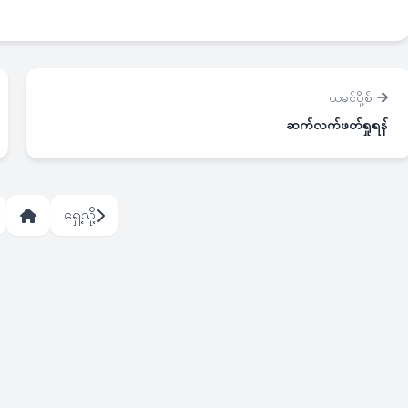
ယခင်ပို့စ်
ဆက်လက်ဖတ်ရှုရန်
ရှေ့သို့