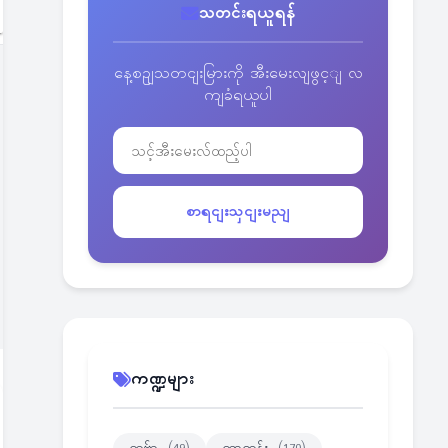
သတင်းရယူရန်
နေ့စဥျသတငျးမြားကို အီးမေးလျဖွင့ျ လ
ကျခံရယူပါ
စာရငျးသှငျးမညျ
ကဏ္ဍများ