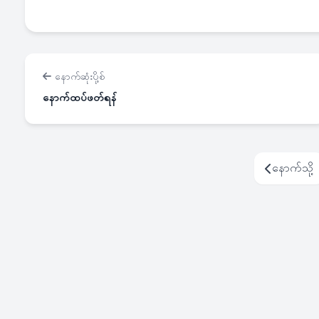
နောက်ဆုံးပို့စ်
နောက်ထပ်ဖတ်ရန်
နောက်သို့