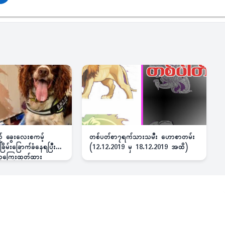
ည့် ခွေးလေးစကမ့်
တစ်ပတ်စာ၇ရက်သားသမီး ဟောစာတမ်း
ိမ်းခြောက်ခံနေရပြီး
(12.12.2019 မှ 18.12.2019 အထိ)
 ဆုကြေးထုတ်ထား