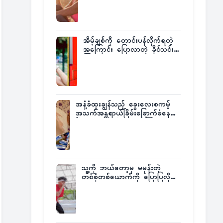
အိမ့်ချစ်ကို တောင်းပန်လိုက်ရတဲ့
အကြောင်း ပြောလာတဲ့ ခိုင်သင်း
ကြည်
အနံ့ခံထူးချွန်သည့် ခွေးလေးစကမ့်
အသက်အန္တရာယ်ခြိမ်းခြောက်ခံနေရ
ပြီး မူးယစ်ဂိုဏ်းက ဆုကြေး
ထုတ်ထား
သူ့ကို ဘယ်တော့မှ မမုန်းတဲ့
တစ်စုံတစ်ယောက်ကို ပြောပြလိုက်
တဲ့ G-Fatt