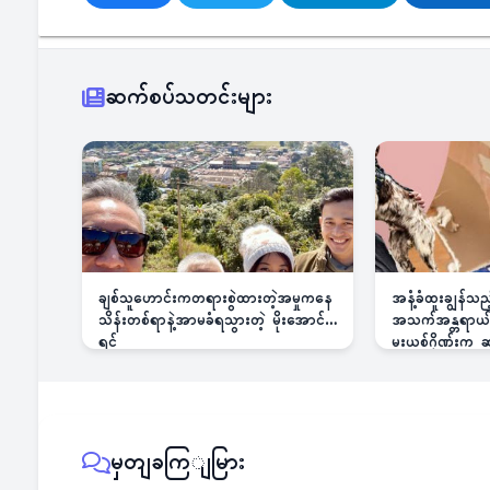
ဆက်စပ်သတင်းများ
ချစ်သူဟောင်းကတရားစွဲထားတဲ့အမှုကနေ
အနံ့ခံထူးချွန်သ
သိန်းတစ်ရာနဲ့အာမခံရသွားတဲ့ မိုးအောင်
အသက်အန္တရာယ်ခြ
ရင်
မူးယစ်ဂိုဏ်းက
မှတျခကြျမြား