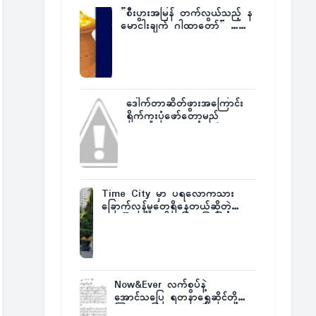
”စီးပွားအမြန် တက်လွယ်သည့် န
မောငါးချက် ဂါထာတော်” ……
ဒေါက်တာဆိတ်ဖွားအကြောင်း
ရိုက်ကူးပုံဖော်တော့မည်
Time City မှာ ပရလောကသား
ခြောက်လှန့်မှုတွေရှိနေတယ်ဆိုတဲ့
အပေါ် အသေးစိတ်ပြန်ပြောပြလာတဲ့
Times City Project Director ဦး
မြတ်မင်း
Now&Ever လက်စွပ်နဲ့
အောင်သပြေ ရတနာရွှေဆိုင်တို့
ကြားက ပြဿနာဂယက်