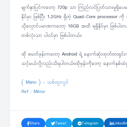
မျက်နှာပြင်ကတော့ 720p သာ ကြည်လင်ပြတ်သားမှုရှိပေမယ
နိုင်မှာ ဖြစ်ပြီး 1.2GHz ရှိတဲ့ Quad-Core processor 
သိုလှောင်ပမာဏကတော့ 16GB အထိ ရရှိနိုင်မှာ ဖြစ်ပါ
တစ်လုံးသာ ပါဝင်မှာ ဖြစ်ပါတယ်။
ထို စမတ်ဖုန်းကတော့ Android ရဲ့ နောက်ဆုံးထုတ်ဗားရှင်
သင့်မယ်လို့လည်းသိရပါတယ်။ထိုဖုန်းကိုတော့ နောက်နှစ်ထဲ
( Mario ) - သစ်ထူးလွင်
Ref : Mirror
Share
Tweet
Telegram
LinkedIn