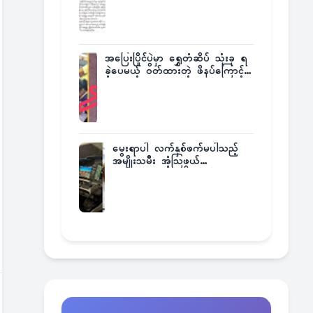
အပြေးပြိုင်ပွဲမှာ ရွှေတံဆိပ် သုံးခု ရ
ခဲ့ပေမယ့် ဝတ်ထားတဲ့ ဖိနပ်ကြောင့်
တစ်ကမ္ဘာလုံးက အံ့အားသင့်ခဲ့ရတဲ့
အဖြစ်မှန်
မွေးရာပါ လက်နှစ်ဖက်မပါသည့်
အမျိုးသမီး အံ့သြဖွယ်
လေယာဉ်မောင်းလိုင်စင်ရရှိ