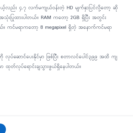
့်လည်း ၄.၇ လက်မကျယ်ဝန်းတဲ့ HD မျက်နှာပြင်လို့တော့ ဆို
ကို အသုံးပြုထားပါတယ်။ RAM ကတော့ 2GB ရှိပြီး အတွင်း
တယ်။ ကင်မရာကတော့ 8 megapixel ရှိတဲ့ အနောက်ကင်မရာ
းကို လုပ်ဆောင်ပေးနိုင်မှာ ဖြစ်ပြီး စတာလင်ပေါင်၃၉၉ အထိ ကျ
မှာ ထုတ်လုပ်ရောင်းချသွားဖွယ်ရှိနေပါတယ်။