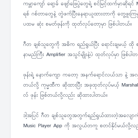
ကမ္ဘာကျော် ရော့ခ် ဖျော်ဖြေပွဲတွေရဲ့ စင်မြင့်ထက်မှာဆို
ရစ် ဂစ်တာတွေနဲ့ တွဲဖက်ပြီးနေရာယူထားတာကို တွေ့ဖူးကြမှ
ပထမ ဆုံး စမတ်ဖုန်းကို ထုတ်လုပ်တော့မှာ ဖြစ်ပါတယ်။
ဂီတ ချစ်သူတွေကို အဓိက ရည်ရွယ်ပြီး ရောင်းချမယ့် ထို စ
နာမည်ကြီး Amplifier အသွင်မျိုးနဲ့ပဲ ထုတ်လုပ်မှာ ဖြစ်ပါ
ဖုန်းရဲ့ နောက်ကျော ကတော့ အနက်ရောင်လယ်သာ နဲ့ အလှဆ
တယ်လို့ ကုမ္မဏီက ဆိုထားပြီး အခုထုတ်လုပ်မယ့် Marshal
လ် ဖုန်း ဖြစ်တယ်လို့လည်း ဆိုထားပါတယ်။
ဒါ့အပြင် ဂီတ ချစ်သူတွေအတွက်ရည်ရွယ်ထားတဲ့အလျောက် စမတ်
Music Player App ကို အလွယ်တကူ စတင်နိုင်မယ်လို့လ