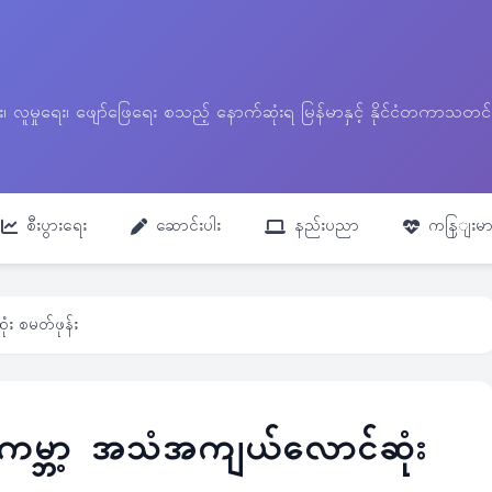
ေး၊ လူမှုရေး၊ ဖျော်ဖြေရေး စသည့် နောက်ဆုံးရ မြန်မာနှင့် နိုင်ငံတကာ
စီးပွားရေး
ဆောင်းပါး
နည်းပညာ
ကနြျးမာ
း စမတ်ဖုန်း
ကမ္ဘာ့ အသံအကျယ်လောင်ဆုံး