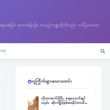
သတင်းများအပြင် သုတအဖြာဖြာ စသည့်ကဏ္ဍတို့ကိုလည်း တင်ပြပေးထား
ရေး
လူကြိုက်များသောသတင်း
လိုတာထက်ပိုပြီး ရေသောက်ရင်
လည်း ဆိုးကျိုးဖြစ်စေနိုင်တာသိရဲ့
လား