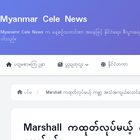
Myanmar Cele News
Myanamr Cele News က နေ့စဉ်သတင်းစာ အနေဖြင့် နိုင်ငံရေး၊ စီးပွားရ
ပါသည်။
ပငျမစာမကြျနှာ
ပွညျတှငျး
နိုင်ငံတကာ
ပင်မ
/
Marshall ကထုတ်လုပ်မယ့် ကမ္ဘာ့ အသံအကျယ်လောင်ဆုံ
Marshall ကထုတ်လုပ်မယ့် 