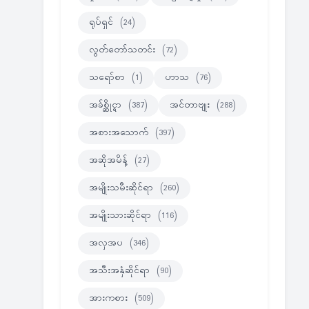
ရုပ်ရှင်
(24)
လွတ်တော်သတင်း
(72)
သရော်စာ
(1)
ဟာသ
(76)
အခ်စ္ဆိုင္ရာ
(387)
အင်တာဗျုး
(288)
အစားအသောက်
(397)
အဆိုအမိန့်
(27)
အမျိုးသမီးဆိုင်ရာ
(260)
အမျိုးသားဆိုင်ရာ
(116)
အလှအပ
(346)
အသီးအနှံဆိုင်ရာ
(90)
အားကစား
(509)