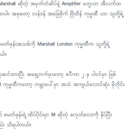
ရင် Marshall ဆိုတဲ့ အမှတ်တံဆိပ်နဲ့ Amplifier တွေဟာ အီလက်ထ
ာပါ။ အခုတော့ လန်ဒန် အခြေစိုက် ဗြိတိန် ကုမ္မဏီ ဟာ သူတို့ရဲ့
မတ်ဖုန်းအသစ်ကို Marshall London ကုမ္မဏီက သူတို့ရဲ့
တယ်။
င်ထားပြီး အရှေ့ဘက်မှာတော့ စပီကာ ၂ ခု ပါဝင်မှာ ဖြစ်
l ကုမ္မဏီကတော့ ကမ္ဘာပေါ်မှာ အသံ အကျယ်လောင်ဆုံး မိုဘိုင်း
ဖုန်းရဲ့ ထိပ်ပိုင်းမှာ M ဆိုတဲ့ ခလုတ်လေးကို နှိပ်ပြီး
ည်း သိရပါတယ်။