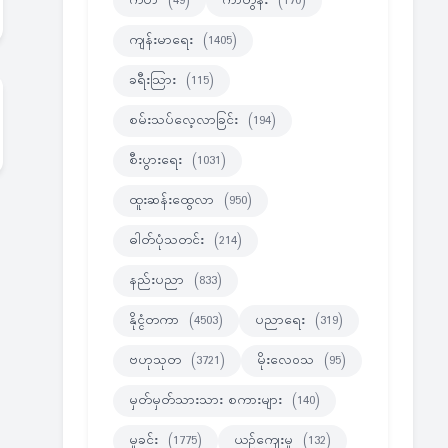
ကဗ်ာ
(49)
ကာတွန်း
(170)
ကျန်းမာရေး
(1405)
ခရီးသြား
(115)
စမ်းသပ်လေ့လာခြင်း
(194)
စီးပွားရေး
(1031)
ထူးဆန်းထွေလာ
(950)
ဓါတ်ပုံသတင်း
(214)
နည်းပညာ
(833)
နိုင္ငံတကာ
(4503)
ပညာရေး
(319)
ဗဟုသုတ
(3721)
မိုးလေဝသ
(95)
မှတ်မှတ်သားသား စကားများ
(140)
မှုခင်း
(1775)
ယဉ်ကျေးမှု
(132)