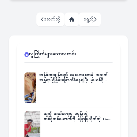
နောက်သို့
ရှေ့သို့
လူကြိုက်များသောသတင်း
အနံ့ခံထူးချွန်သည့် ခွေးလေးစကမ့် အသက်
အန္တရာယ်ခြိမ်းခြောက်ခံနေရပြီး မူးယစ်ဂိုဏ်း
က ဆုကြေးထုတ်ထား
သူ့ကို ဘယ်တော့မှ မမုန်းတဲ့
တစ်စုံတစ်ယောက်ကို ပြောပြလိုက်တဲ့ G-
Fatt