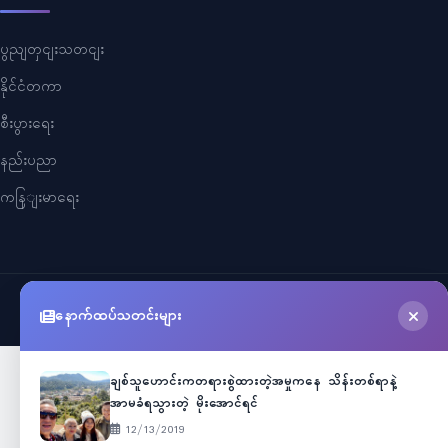
ပွညျတှငျးသတငျး
နိုင်ငံတကာ
စီးပွားရေး
နည်းပညာ
ကနြျးမာရေး
©
2026
Myanmar Cele News
. All Rights Reserved.
နောက်ထပ်သတင်းများ
ချစ်သူဟောင်းကတရားစွဲထားတဲ့အမှုကနေ သိန်းတစ်ရာနဲ့
အာမခံရသွားတဲ့ မိုးအောင်ရင်
12/13/2019