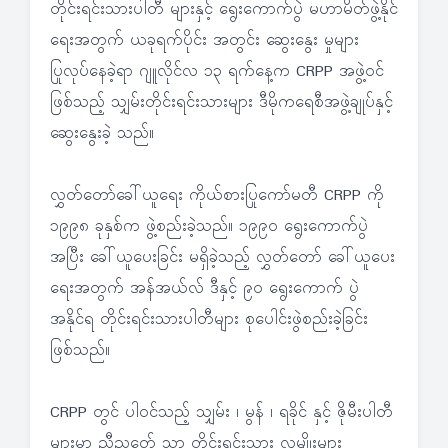
တိုင်းရင်းသားပါတီ များနှင့် ရွေးကောက်ပွဲ မဟာမိတ်ဖွဲ့နိုင်
ရေးအတွက် ယခုရက်ပိုင်း အတွင်း ဆွေးနွေး မှုများ
ပြုလုပ်နေခဲ့ရာ ဂျူလိုင်လ ၁၃ ရက်နေ့က CRPP အဖွဲ့ဝင်
ဖြစ်သည့် သျှမ်းတိုင်းရင်းသားများ ဒီမိုကရေစီအဖွဲ့ချုပ်နှင့်
ဆွေးနွေးခဲ့ သည်။
လွှတ်တော်ခေါ်ယူရေး ကိုယ်စားပြုကော်မတီ CRPP ကို
၁၉၉၈ ခုနှစ်က ဖွဲ့စည်းခဲ့သည်။ ၁၉၉၀ ရွေးကောက်ပွဲ
အပြီး ခေါ်ယူပေးခြင်း မရှိခဲ့သည့် လွှတ်တော် ခေါ်ယူပေး
ရေးအတွက် အန်အယ်လ် ဒီနှင့် ၉၀ ရွေးကောက် ပွဲ
အနိုင်ရ တိုင်းရင်းသားပါတီများ စုပေါင်းဖွဲစည်းခဲ့ခြင်း
ဖြစ်သည်။
CRPP တွင် ပါဝင်သည့် သျှမ်း ၊ မွန် ၊ ရခိုင် နှင့် ဇိုမီးပါတီ
များမှာ ညီညွတ်ေ သာ တိုင်းရင်းသား လူမျိုးများ