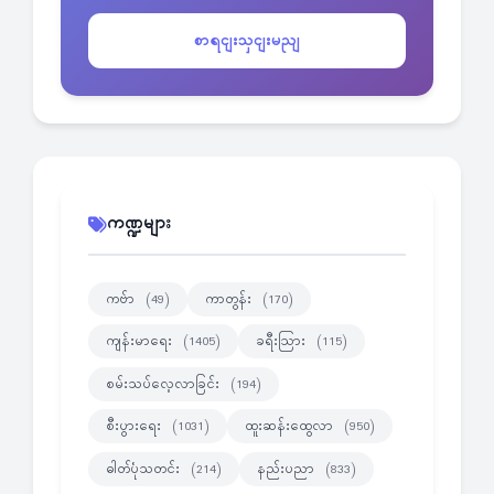
စာရငျးသှငျးမညျ
ကဏ္ဍများ
ကဗ်ာ
ကာတွန်း
(49)
(170)
ကျန်းမာရေး
ခရီးသြား
(1405)
(115)
စမ်းသပ်လေ့လာခြင်း
(194)
စီးပွားရေး
ထူးဆန်းထွေလာ
(1031)
(950)
ဓါတ်ပုံသတင်း
နည်းပညာ
(214)
(833)