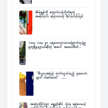
အိမ့်ချစ်ကို တောင်းပန်လိုက်ရတဲ့
အကြောင်း ပြောလာတဲ့ ခိုင်သင်းကြည်
Time City မှာ ပရလောကသားခြောက်လှန့်မှု
တွေရှိနေတယ်ဆိုတဲ့ အပေါ် အသေးစိတ်
ပြန်ပြောပြလာတဲ့ Times City Project
Director ဦးမြတ်မင်း
”စီးပွားအမြန် တက်လွယ်သည့် နမောငါး
ချက် ဂါထာတော်” ……
အပြေးပြိုင်ပွဲမှာ ရွှေတံဆိပ် သုံးခု ရခဲ့ပေမယ့်