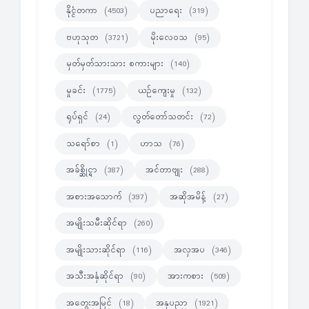
နိုင္ငံတကာ
ပညာရေး
(4503)
(319)
ဗဟုသုတ
မိုးလေဝသ
(3721)
(95)
မှတ်မှတ်သားသား စကားများ
(140)
မှုခင်း
ယဉ်ကျေးမှု
(1775)
(132)
ရုပ်ရှင်
လွတ်တော်သတင်း
(24)
(72)
သရော်စာ
ဟာသ
(1)
(76)
အခ်စ္ဆိုင္ရာ
အင်တာဗျုး
(387)
(288)
အစားအသောက်
အဆိုအမိန့်
(397)
(27)
အမျိုးသမီးဆိုင်ရာ
(260)
အမျိုးသားဆိုင်ရာ
အလှအပ
(116)
(346)
အသီးအနှံဆိုင်ရာ
အားကစား
(90)
(509)
အတွေးအမြင်
အနုပညာ
(18)
(1921)