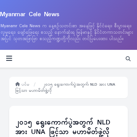
Myanmar Cele News
Myanamr Cele News က နေ့စဉ်သတင်းစာ အနေဖြင့် နိုင်ငံရေး၊ စီးပွားရေး၊
လူမှုရေး၊ ဖျော်ဖြေရေး စသည့် နောက်ဆုံးရ မြန်မာနှင့် နိုင်ငံတကာသတင်းများ
အပြင် သုတအဖြာဖြာ စသည့်ကဏ္ဍတို့ကိုလည်း တင်ပြပေးထား ပါသည်။
ပင်မ
/
၂၀၁၅ ရွေးကောက်ပွဲအတွက် NLD အား UNA
ဖြင့်သာ မဟာမိတ်ဖွဲ့လို
၂၀၁၅ ရွေးကောက်ပွဲအတွက် NLD
အား UNA ဖြင့်သာ မဟာမိတ်ဖွဲ့လို