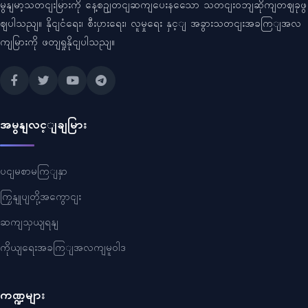
မွနျမာ့သတငျးမြားကို နေ့စဥျတငျဆကျပေးနသေော သတငျးဝဘျဆိုကျတဈခုဖွ
ဈပါသညျ။ နိုငျငံရေး၊ စီးပှားရေး၊ လူမှုရေး နှင့ျ အခွားသတငျးအခကြျအလ
ကျမြားကို ဖတျရှုနိုငျပါသညျ။
အမွနျလင့ျချမြား
ပငျမစာမကြျနှာ
ကြှနျုပျတို့အကွောငျး
ဆကျသှယျရနျ
ကိုယျရေးအခကြျအလကျမူဝါဒ
ကဏ္ဍများ