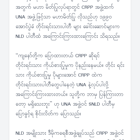
အတွက် မဟာ မိတ်ပြုလုပ်ရာတွင် CRPP အဖွဲ့ထက်
UNA အဖွဲ့ဖြင့်သာ မဟာမိတ်ပြု လိုသည်ဟု ၁၉၉၀
အောင်ပွဲခံ တိုင်းရင်းသားပါတီ များ ခေါင်းဆောင်များက
NLD ပါတီထံ အကြောင်းကြားထားကြောင်း သိရသည်။
“ကျနော်တို့က ပြောထားတယ် CRPP ဆိုရင်
တိုင်းရင်းသား ကိုယ်စားပြုမှုက ပိုနည်းနေမယ်။ တိုင်း ရင်း
သား ကိုယ်စားပြုမှု ပိုများအောင် CRPP ထဲက
တိုင်းရင်းသားပါတီတွေပါနေတဲ့ UNA နဲ့လုပ်ပါလို့
အကြောင်းကြားထားတယ်။ သူတို့က ဘာမှ ပြန်ကြားတာ
တော့ မရှိသေးဘူး” ဟု UNA အဖွဲ့ဝင် SNLD ပါတီမှ
ပြောခွင့်ရ စိုင်းလိတ်က ပြောသည်။
NLD အမျိုးသား ဒီမိုကရေစီအဖွဲ့ချုပ်သည် CRPP အဖွဲ့ဝင်