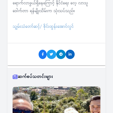
ရောက်လာဖွယ်ရှိနေကြောင့် နိုင်ငံရေး လေ့ လာသူ
ဒေါက်တာ ရန်မျိုးသိမ်းက သုံးသပ်သည်။
သျှမ်းသံတော်ဆင့်/ စိုင်းထွန်းအောင်လွင်
ဆက်စပ်သတင်းများ