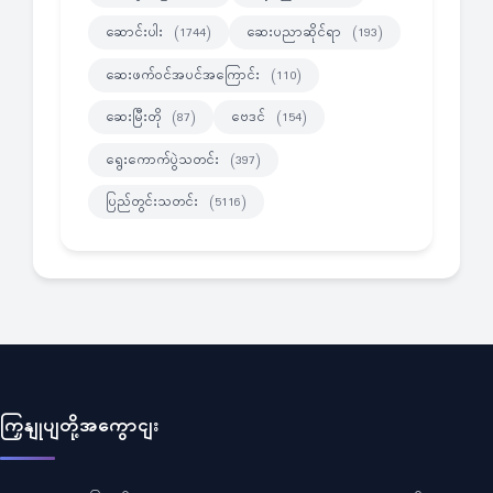
ဆောင်းပါး
ဆေးပညာဆိုင်ရာ
(1744)
(193)
ဆေးဖက်ဝင်အပင်အကြောင်း
(110)
ဆေးမြီးတို
ဗေဒင်
(87)
(154)
ရွေးကောက်ပွဲသတင်း
(397)
ပြည်တွင်းသတင်း
(5116)
ကြှနျုပျတို့အကွောငျး