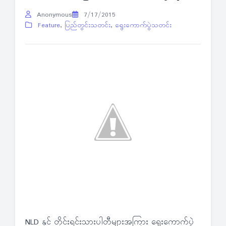
Anonymous
7/17/2015
Feature
,
ပြည်တွင်းသတင်း
,
ရွေးကောက်ပွဲသတင်း
NLD နှင့် တိုင်းရင်းသားပါတီများအကြား ရွေးကောက်ပွဲ