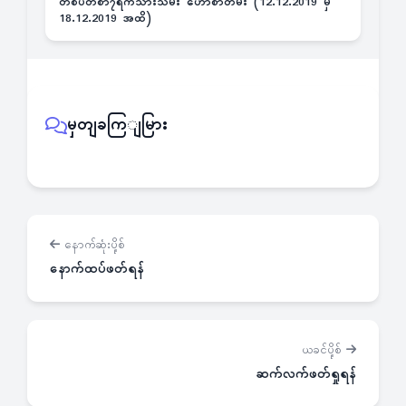
တစ်ပတ်စာ၇ရက်သားသမီး ဟောစာတမ်း (12.12.2019 မှ
18.12.2019 အထိ)
မှတျခကြျမြား
နောက်ဆုံးပို့စ်
နောက်ထပ်ဖတ်ရန်
ယခင်ပို့စ်
ဆက်လက်ဖတ်ရှုရန်