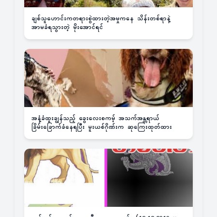
ချစ်သူဟောင်းကတရားစွဲထားတဲ့အမှုကနေ သိန်းတစ်ရာနဲ့
အာမခံရသွားတဲ့ မိုးအောင်ရင်
အနံ့ခံထူးချွန်သည့် ခွေးလေးစကမ့် အသက်အန္တရာယ်
ခြိမ်းခြောက်ခံနေရပြီး မူးယစ်ဂိုဏ်းက ဆုကြေးထုတ်ထား