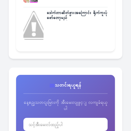
ဒေါက်တာဆိတ်ဖွားအကြောင်း ရိုက်ကူးပုံ
ဖော်တော့မည်
သတင်းရယူရန်
နေ့စဥျသတငျးမြားကို အီးမေးလျဖွင့ျ လကျခံရယူ
ပါ