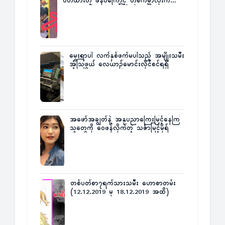
ဝတ်ထားတဲ့ ဖိနပ်ကြောင့် တစ်ကမ္ဘာလုံးက
အံ့အားသင့်ခဲ့ရတဲ့ အဖြစ်မှန်
မွေးရာပါ လက်နှစ်ဖက်မပါသည့် အမျိုးသမီး
အံ့သြဖွယ် လေယာဉ်မောင်းလိုင်စင်ရရှိ
အဖော်အချွတ်နဲ့ အနုပညာကြေးမြင့်နေကြ
သူတွေကို ဝေဖန်လိုက်တဲ့ သင်္ဇာမြင့်မိုရ်
တစ်ပတ်စာ၇ရက်သားသမီး ဟောစာတမ်း
(12.12.2019 မှ 18.12.2019 အထိ)