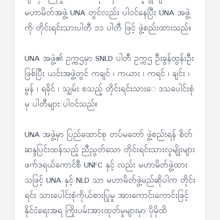
မဟာမိတ်အဖွဲ့ UNA တွင်လည်း ပါဝင်နေပြီး UNA အဖွဲ့
ကို တိုင်းရင်းသားပါတီ ၁၁ ပါတီ ဖြင့် ဖွဲ့စည်းထားသည်။
UNA အဖွဲ့၏ ဥက္ကဌမှာ SNLD ပါတီ ဥက္ကဌ ဦးခွန်ထွန်းဦး
ဖြစ်ပြီး ယင်းအဖွဲ့တွင် ကချင် ၊ ကယား ၊ ကရင် ၊ ချင်း ၊
မွန် ၊ ရခိုင် ၊ သျှမ်း စသည့် တိုင်းရင်းသားေ ဒသပေါင်းစုံ
မှ ပါတီများ ပါဝင်သည်။
UNA အဖွဲ့မှာ ပြည်ထောင်စု တပ်မတော် ဖွဲ့စည်းရန် စိတ်
ဆန္ဒပြင်းထန်သည့် ညီညွတ်သော တိုင်းရင်းသားလူမျိုးများ
ဖက်ဒရယ်ကောင်စီ UNFC နှင့် လည်း မဟာမိတ်ဖွဲ့ထား
သဖြင့် UNA နှင့် NLD သာ မဟာမိတ်ဖွဲ့မည်ဆိုပါက တိုင်း
ရင်း သားပေါင်းစုံကိုယ်စားပြုမှု အားကောင်းကောင်းဖြင့်
နိုင်ငံရေးအရ ကြိုးပမ်းအားထုတ်မှုများမှာ ပိုမိုထိ