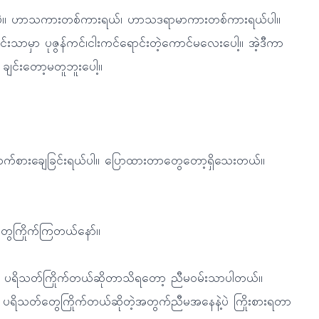
ဲ့ပါပဲ။ ဟာသကားတစ်ကားရယ်၊ ဟာသဒရာမာကားတစ်ကားရယ်ပါ။
သာမှာ ပုဇွန်ကင်၊ငါးကင်ရောင်းတဲ့ကောင်မလေးပေါ့။ အဲ့ဒီကာ
 ချင်းတော့မတူဘူးပေါ့။
သောလက်စားချေခြင်းရယ်ပါ။ ပြောထားတာတွေတော့ရှိသေးတယ်။
်တွေကြိုက်ကြတယ်နော်။
့် ပရိသတ်ကြိုက်တယ်ဆိုတာသိရတော့ ညီမဝမ်းသာပါတယ်။
ါ့။ ပရိသတ်တွေကြိုက်တယ်ဆိုတဲ့အတွက်ညီမအနေနဲ့ပဲ ကြိုးစားရတာ