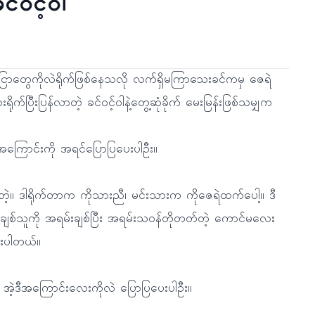
်ဝင့်ဝါ
်ငြာတွေကိုလဲရိုက်ဖြစ်နေသလို လက်ရှိမကြာသေးခင်ကမှ ဇေရဲ
ိုက်ပြီးပြန်လာတဲ့ ခင်ဝင့်ဝါနဲ့တွေ့ဆုံခိုက် မေးမြန်းဖြစ်သမျှက
းအကြောင်းကို အရင်ပြောပြပေးပါဦး။
်တဲ့။ ဒါရိုက်တာက ကိုသားညီ၊ မင်းသားက ကိုဇေရဲထက်ပေါ့။ ဒီ
ချစ်သူကို အရမ်းချစ်ပြီး အရမ်းသဝန်တိုတတ်တဲ့ ကောင်မလေး
ားပါတယ်။
 အဲ့ဒီအကြောင်းလေးကိုလဲ ပြောပြပေးပါဦး။