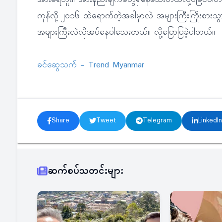
အားမရဘူး။ အားနည်းချက်တွေရှိနေသေးတယ်လို့ပဲမြင်ပါတယ
ကုန်လို့၂၀၁၆ ထဲရောက်တဲ့အခါမှာလဲ အများကြီးကြိုးစားသ
အများကြီးလဲလိုအပ်နေပါသေးတယ်။ လို့ပြောပြခဲ့ပါတယ်။
ခင်ဆွေသက် - Trend Myanmar
Share
Tweet
Telegram
LinkedIn
ဆက်စပ်သတင်းများ