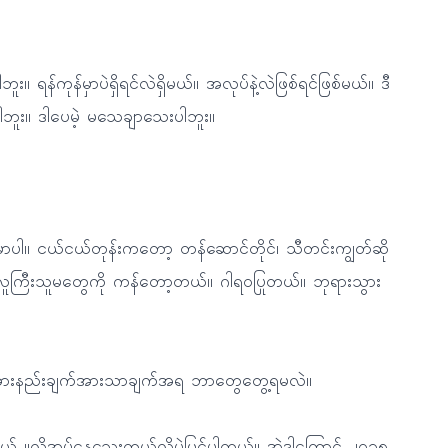
ရန်ကုန်မှာပဲရှိရင်လဲရှိမယ်။ အလုပ်နဲ့လဲဖြစ်ရင်ဖြစ်မယ်။ ဒီ
ဘူး။ ဒါပေမဲ့ မသေချာသေးပါဘူး။
ားမှာပါ။ ငယ်ငယ်တုန်းကတော့ တန်ဆောင်တိုင်၊ သီတင်းကျွတ်ဆို
င်း လူကြီးသူမတွေကို ကန်တော့တယ်။ ဂါရဝပြုတယ်။ ဘုရားသွား
င် အားနည်းချက်အားသာချက်အရ ဘာတွေတွေ့ရမလဲ။