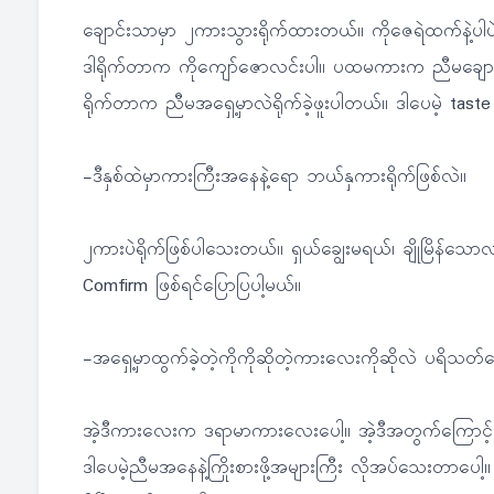
ချောင်းသာမှာ ၂ကားသွားရိုက်ထားတယ်။ ကိုဇေရဲထက်န
ဒါရိုက်တာက ကိုကျော်ဇောလင်းပါ။ ပထမကားက ညီမချောင်း
ရိုက်တာက ညီမအရှေ့မှာလဲရိုက်ခဲ့ဖူးပါတယ်။ ဒါပေမဲ့ taste
-ဒီနှစ်ထဲမှာကားကြီးအနေနဲ့ရော ဘယ်နှကားရိုက်ဖြစ်လဲ။
၂ကားပဲရိုက်ဖြစ်ပါသေးတယ်။ ရှယ်ချွေးမရယ်၊ ချိုမြိန်
Comfirm ဖြစ်ရင်ပြောပြပါ့မယ်။
-အရှေ့မှာထွက်ခဲ့တဲ့ကိုကိုဆိုတဲ့ကားလေးကိုဆိုလဲ ပရိသတ
အဲ့ဒီကားလေးက ဒရာမာကားလေးပေါ့။ အဲ့ဒီအတွက်ကြောင
ဒါပေမဲ့ညီမအနေနဲ့ကြိုးစားဖို့အများကြီး လိုအပ်သေးတာပေ