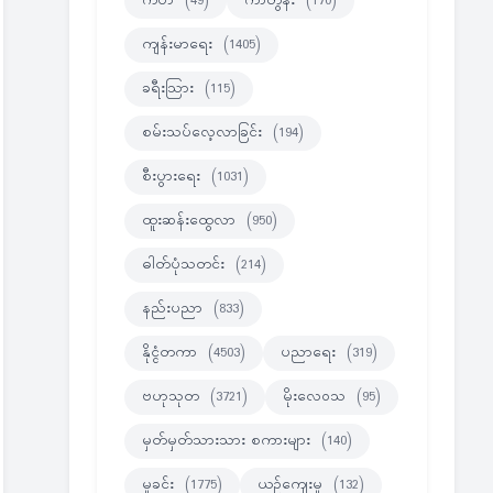
ကဗ်ာ
(49)
ကာတွန်း
(170)
ကျန်းမာရေး
(1405)
ခရီးသြား
(115)
စမ်းသပ်လေ့လာခြင်း
(194)
စီးပွားရေး
(1031)
ထူးဆန်းထွေလာ
(950)
ဓါတ်ပုံသတင်း
(214)
နည်းပညာ
(833)
နိုင္ငံတကာ
(4503)
ပညာရေး
(319)
ဗဟုသုတ
(3721)
မိုးလေဝသ
(95)
မှတ်မှတ်သားသား စကားများ
(140)
မှုခင်း
(1775)
ယဉ်ကျေးမှု
(132)