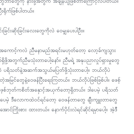
တာတွေဘာတွေကို နားဖို့အတွက် အချိန်ယူဖြစ်တာကြောင့်လဲပါတယ်။
ြီးရိုက်ဖြစ်ပါတယ်။
င်းခြင်းဆိုးခြင်းလေးတွေကိုလဲ ဝေမျှပေးပါဦး။
ာ အကောင့်ကလဲ ညီမနာမည်အရင်းမဟုတ်တော့ လော့ခ်ကျသွား
ို့အတွက်ညီမသုံးတာပေါ့နော်။ ညီမရဲ့ အနုပညာလှုပ်ရှားမှုတွေ
ပရိသတ်နဲ့အဆက်အသွယ်မပြတ်ဖို့သုံးတာပေါ့။ ဘယ်လိုပဲ
တဲ့အမြင်တွေနဲ့ဝေဖန်ပြီးရေးကြတယ်။ ဘယ်လိုပဲဖြစ်ဖြစ်ပါ။ ဖေစ့်
ါ။ ဖေ့စ်ဘုတ်ကစိတ်အနှောင့်အယှက်တော့ရှိတယ်။ ဒါပေမဲ့ ပရိသတ်
ါပေမဲ့ ဒီလောကထဲဝင်ရင်တော့ ဝေဖန်တာတွေ ချီးကျူးတာတွေ
ိအောင်ကြိုးစား ထားတယ်။ နောက်ပိုင်းလဲရင်ဆိုင်ရမှာပေါ့။ အဲ့ဒီ