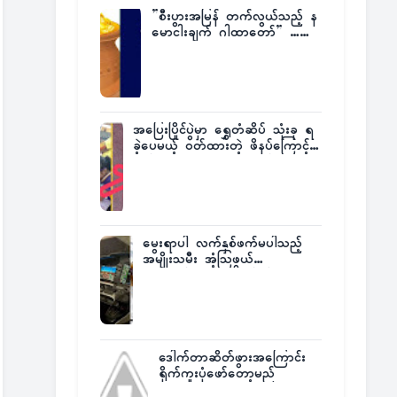
”စီးပွားအမြန် တက်လွယ်သည့် န
မောငါးချက် ဂါထာတော်” ……
အပြေးပြိုင်ပွဲမှာ ရွှေတံဆိပ် သုံးခု ရ
ခဲ့ပေမယ့် ဝတ်ထားတဲ့ ဖိနပ်ကြောင့်
တစ်ကမ္ဘာလုံးက အံ့အားသင့်ခဲ့ရတဲ့
အဖြစ်မှန်
မွေးရာပါ လက်နှစ်ဖက်မပါသည့်
အမျိုးသမီး အံ့သြဖွယ်
လေယာဉ်မောင်းလိုင်စင်ရရှိ
ဒေါက်တာဆိတ်ဖွားအကြောင်း
ရိုက်ကူးပုံဖော်တော့မည်