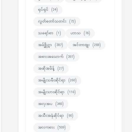
ရုပ်ရှင်
(24)
လွတ်တော်သတင်း
(72)
သရော်စာ
(1)
ဟာသ
(76)
အခ်စ္ဆိုင္ရာ
(387)
အင်တာဗျုး
(288)
အစားအသောက်
(397)
အဆိုအမိန့်
(27)
အမျိုးသမီးဆိုင်ရာ
(260)
အမျိုးသားဆိုင်ရာ
(116)
အလှအပ
(346)
အသီးအနှံဆိုင်ရာ
(90)
အားကစား
(509)