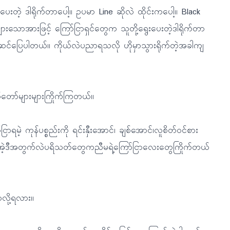
ေးတဲ့ ဒါရိုက်တာပေါ့။ ဥပမာ Line ဆိုလဲ ထိုင်းကပေါ့။ Black
ျားသောအားဖြင့် ကြော်ငြာရှင်တွေက သူတို့ရွေးပေးတဲ့ဒါရိုက်တာ
က်အဆင်ပြေပါတယ်။ ကိုယ်လဲပညာရသလို ဟိုမှာသွားရိုက်တဲ့အခါကျ
ာ်တော်များများကြိုက်ကြတယ်။
ာရမဲ့ ကုန်ပစ္စည်းကို ရင်းနှီးအောင်၊ ချစ်အောင်၊လူစိတ်ဝင်စား
်။ အဲ့ဒီအတွက်လဲပရိသတ်တွေကညီမရဲ့ကြော်ငြာလေးတွေကြိုက်တယ်
ောလို့ရလား။