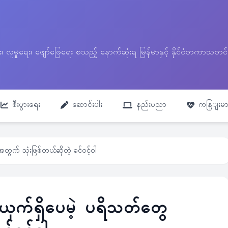
ေး၊ လူမှုရေး၊ ဖျော်ဖြေရေး စသည့် နောက်ဆုံးရ မြန်မာနှင့် နိုင်ငံတကာ
စီးပွားရေး
ဆောင်းပါး
နည်းပညာ
ကနြျးမာ
ွက် သုံးဖြစ်တယ်ဆိုတဲ့ ခင်ဝင့်ဝါ
ယှက်ရှိပေမဲ့ ပရိသတ်တွေ