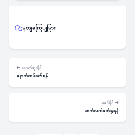
မှတျခကြျမြား
နောက်ဆုံးပို့စ်
နောက်ထပ်ဖတ်ရန်
ယခင်ပို့စ်
ဆက်လက်ဖတ်ရှုရန်