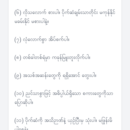
(၆) လိုသလောက် စားပါ။ ပိုက်ဆံချမ်းသာတိုင်း မကုန်နိုင်
မခမ်းနိုင် မစားပါနဲ့။
(၇) လုံလောက်စွာ အိပ်စက်ပါ။
(၈) တစ်ခါတစ်ရံမှာ ကခုန်မြူးတူးလိုက်ပါ။
(၉) အသစ်အဆန်းတွေကို ရရှိအောင် တွေးပါ။
(၁၀) ညင်သာစွာဖြင့် အဓိပ္ပါယ်ရှိသော စကားတွေကိုသာ
ပြောဆိုပါ။
(၁၁) ပိုက်ဆံကို အသိဉာဏ်နဲ့ ယှဉ်ပြီးမှ သုံးပါ။ မဖြုန်းမိ
ပါစေနဲ့။