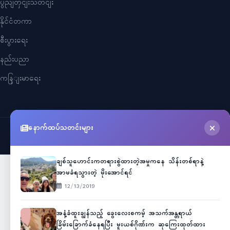
ပွညျတှငျးသတငျး
နိုင်ငံတကာ
စီးပွားရေး
နည်းပညာ
ကနြျးမာရေး
နောက်ထပ်သတင်းများ
©
2026
Myanmar Cele News
. All Rights Reserved.
ချစ်သူဟောင်းကတရားစွဲထားတဲ့အမှုကနေ သိန်းတစ်ရာနဲ့
အာမခံရသွားတဲ့ မိုးအောင်ရင်
12/13/2019
အနံ့ခံထူးချွန်သည့် ခွေးလေးစကမ့် အသက်အန္တရာယ်
ခြိမ်းခြောက်ခံနေရပြီး မူးယစ်ဂိုဏ်းက ဆုကြေးထုတ်ထား