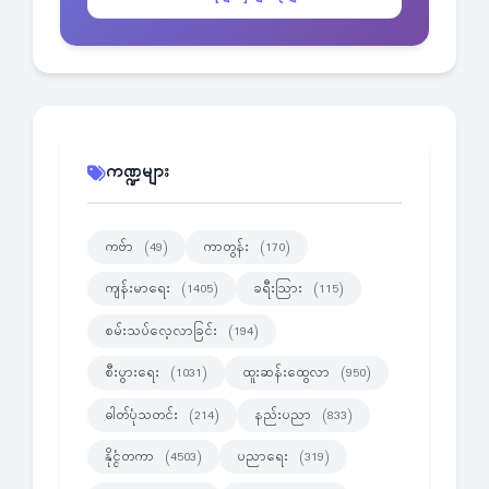
ကဏ္ဍများ
ကဗ်ာ
ကာတွန်း
(49)
(170)
ကျန်းမာရေး
ခရီးသြား
(1405)
(115)
စမ်းသပ်လေ့လာခြင်း
(194)
စီးပွားရေး
ထူးဆန်းထွေလာ
(1031)
(950)
ဓါတ်ပုံသတင်း
နည်းပညာ
(214)
(833)
နိုင္ငံတကာ
ပညာရေး
(4503)
(319)