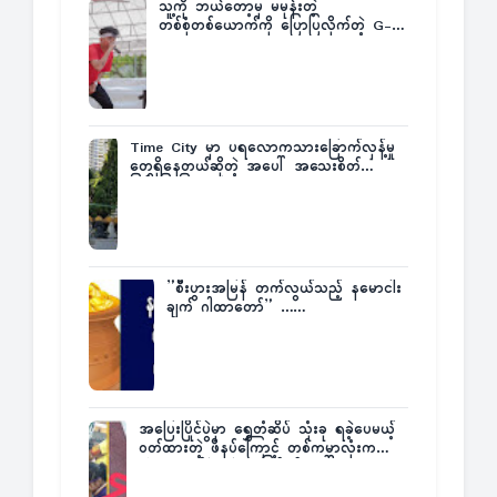
သူ့ကို ဘယ်တော့မှ မမုန်းတဲ့
တစ်စုံတစ်ယောက်ကို ပြောပြလိုက်တဲ့ G-
Fatt
Time City မှာ ပရလောကသားခြောက်လှန့်မှု
တွေရှိနေတယ်ဆိုတဲ့ အပေါ် အသေးစိတ်
ပြန်ပြောပြလာတဲ့ Times City Project
Director ဦးမြတ်မင်း
”စီးပွားအမြန် တက်လွယ်သည့် နမောငါး
ချက် ဂါထာတော်” ……
အပြေးပြိုင်ပွဲမှာ ရွှေတံဆိပ် သုံးခု ရခဲ့ပေမယ့်
ဝတ်ထားတဲ့ ဖိနပ်ကြောင့် တစ်ကမ္ဘာလုံးက
အံ့အားသင့်ခဲ့ရတဲ့ အဖြစ်မှန်