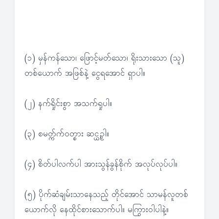
(၁) မှန်ကန်သော၊ ဖြောင့်မတ်သော၊ ရိုးသားသော (သူ)
တစ်ယောက် အဖြစ်နဲ့ ငွေရအောင် ရှာပါ။
(၂) နက်ရှိုင်းစွာ အသက်ရှုပါ။
(၃) စမတ္က်က်ဝတ္စား ဆင္ယဥ္ပါ။
(၄) စိတ်ပါလက်ပါ အားသွန်ခွန်စိုက် အလုပ်လုပ်ပါ။
(၅) ပိုက်ဆံချမ်းသာနေသည့် တိုင်အောင် သာမန်လူတစ်
ယောက်လို နေထိုင်စားသောက်ပါ။ မကြွားဝါပါနဲ့။