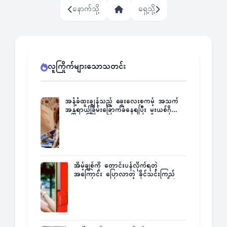
နောက်သို့
ရှေ့သို့
လူကြိုက်များသောသတင်း
အနံ့ခံထူးချွန်သည့် ခွေးလေးစကမ့် အသက်
အန္တရာယ်ခြိမ်းခြောက်ခံနေရပြီး မူးယစ်ဂိုဏ်း
က ဆုကြေးထုတ်ထား
အိမ့်ချစ်ကို တောင်းပန်လိုက်ရတဲ့
အကြောင်း ပြောလာတဲ့ ခိုင်သင်းကြည်