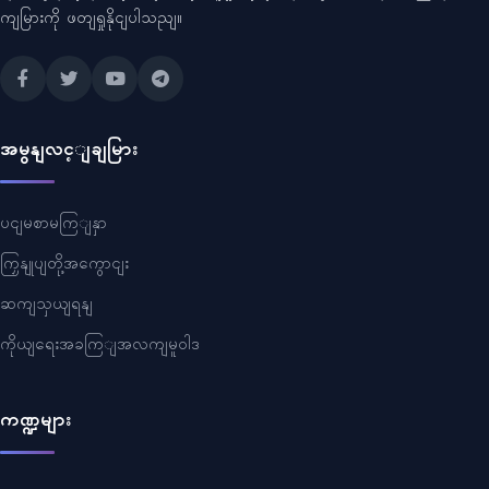
ကျမြားကို ဖတျရှုနိုငျပါသညျ။
အမွနျလင့ျချမြား
ပငျမစာမကြျနှာ
ကြှနျုပျတို့အကွောငျး
ဆကျသှယျရနျ
ကိုယျရေးအခကြျအလကျမူဝါဒ
ကဏ္ဍများ