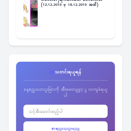
(12.12.2019 မှ 18.12.2019 အထိ)
သတင်းရယူရန်
နေ့စဥျသတငျးမြားကို အီးမေးလျဖွင့ျ လကျခံရယူ
ပါ
စာရငျးသှငျးမညျ