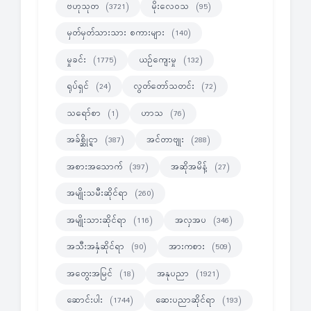
ဗဟုသုတ
မိုးလေဝသ
(3721)
(95)
မှတ်မှတ်သားသား စကားများ
(140)
မှုခင်း
ယဉ်ကျေးမှု
(1775)
(132)
ရုပ်ရှင်
လွတ်တော်သတင်း
(24)
(72)
သရော်စာ
ဟာသ
(1)
(76)
အခ်စ္ဆိုင္ရာ
အင်တာဗျုး
(387)
(288)
အစားအသောက်
အဆိုအမိန့်
(397)
(27)
အမျိုးသမီးဆိုင်ရာ
(260)
အမျိုးသားဆိုင်ရာ
အလှအပ
(116)
(346)
အသီးအနှံဆိုင်ရာ
အားကစား
(90)
(509)
အတွေးအမြင်
အနုပညာ
(18)
(1921)
ဆောင်းပါး
ဆေးပညာဆိုင်ရာ
(1744)
(193)