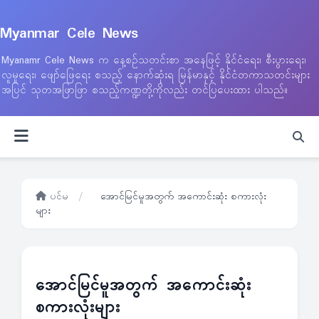
Myanmar Cele News
Myanamr Cele News က နေ့စဉ်သတင်းစာ အနေဖြင့် နိုင်ငံရေး၊ စီးပွားရေး၊
လူမှုရေး၊ ဖျော်ဖြေရေး စသည့် နောက်ဆုံးရ မြန်မာနှင့် နိုင်ငံတကာသတင်းများ
အပြင် သုတအဖြာဖြာ စသည့်ကဏ္ဍတို့ကိုလည်း တင်ပြပေးထား ပါသည်။
ပင်မ
/
အောင်မြင်မူအတွက် အကောင်းဆုံး စကားလုံး
များ
အောင်မြင်မူအတွက် အကောင်းဆုံး
စကားလုံးများ