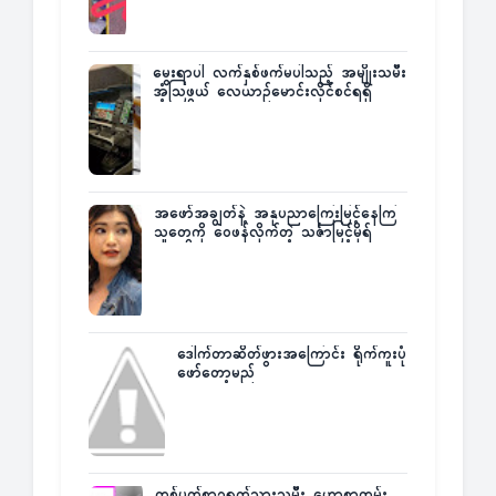
မွေးရာပါ လက်နှစ်ဖက်မပါသည့် အမျိုးသမီး
အံ့သြဖွယ် လေယာဉ်မောင်းလိုင်စင်ရရှိ
အဖော်အချွတ်နဲ့ အနုပညာကြေးမြင့်နေကြ
သူတွေကို ဝေဖန်လိုက်တဲ့ သင်္ဇာမြင့်မိုရ်
ဒေါက်တာဆိတ်ဖွားအကြောင်း ရိုက်ကူးပုံ
ဖော်တော့မည်
တစ်ပတ်စာ၇ရက်သားသမီး ဟောစာတမ်း