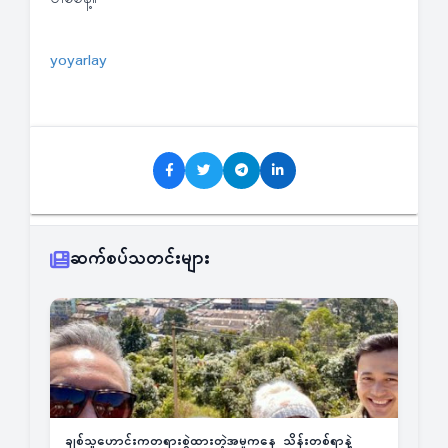
yoyarlay
ဆက်စပ်သတင်းများ
ချစ်သူဟောင်းကတရားစွဲထားတဲ့အမှုကနေ သိန်းတစ်ရာနဲ့