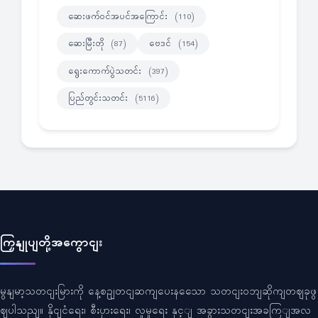
ဆေးဖက်ဝင်အပင်အကြောင်း
(110)
ဆေးမြီးတို
ဗေဒင်
(87)
(154)
ရွေးကောက်ပွဲသတင်း
(397)
ပြည်တွင်းသတင်း
(5116)
ကြှနျုပျတို့အကွောငျး
မွနျမာ့သတငျးမြားကို နေ့စဥျတငျဆကျပေးနသေော သတငျးဝဘျဆိုကျတဈခုဖွ
ဈပါသညျ။ နိုငျငံရေး၊ စီးပှားရေး၊ လူမှုရေး နှင့ျ အခွားသတငျးအခကြျအလ