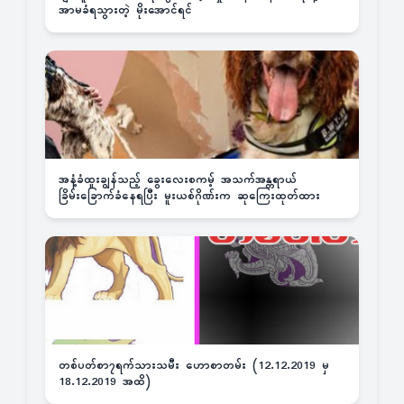
အာမခံရသွားတဲ့ မိုးအောင်ရင်
အနံ့ခံထူးချွန်သည့် ခွေးလေးစကမ့် အသက်အန္တရာယ်
ခြိမ်းခြောက်ခံနေရပြီး မူးယစ်ဂိုဏ်းက ဆုကြေးထုတ်ထား
တစ်ပတ်စာ၇ရက်သားသမီး ဟောစာတမ်း (12.12.2019 မှ
18.12.2019 အထိ)