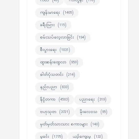
ကဗ်ာ
(49)
ကာတွန်း
(170)
ကျန်းမာရေး
(1405)
ခရီးသြား
(115)
စမ်းသပ်လေ့လာခြင်း
(194)
စီးပွားရေး
(1031)
ထူးဆန်းထွေလာ
(950)
ဓါတ်ပုံသတင်း
(214)
နည်းပညာ
(833)
နိုင္ငံတကာ
(4503)
ပညာရေး
(319)
ဗဟုသုတ
(3721)
မိုးလေဝသ
(95)
မှတ်မှတ်သားသား စကားများ
(140)
မှုခင်း
(1775)
ယဉ်ကျေးမှု
(132)