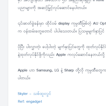
မှာ အင်ဂျင်နီယာ အယောက် ၅၀ အနည်းဆုံးရှိပြီး iPhone
ပညာများကို အဆင့်မြှင့်လုပ်ဆောင်နေပါတယ်။
၎င်းဓာတ်ခွဲခန်းမှာ ထိုင်ဝမ် display ကုမ္ပဏီဖြစ်တဲ့ 
က ဝန်ထမ်းတွေတောင် ပါပါသေးတယ်။ ပြသမှုမျက်နှာပြင် အ
ပိုပြီး ပါးလွှာတဲ့၊ ပေါ့ပါးတဲ့ မျက်နှာပြင်တွေကို ထုတ်လု
နဲ့ထုတ်လုပ်နိုင်ဖို့ကိုလည်း Apple ကလုပ်ဆောင်နေတယ်လိ
Apple ဟာ Samsung, LG နဲ့ Sharp တို့လို ကုမ္ပဏီတွေ
ပါတယ်။
Skyler - သစ်ထူးလွင်
Ref: engadget