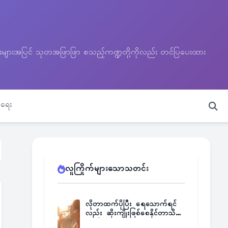
သတင်းများအပြင် သုတအဖြာဖြာ စသည့်ကဏ္ဍတို့ကိုလည်း တင်ပြပေးထား
ရေး
လူကြိုက်များသောသတင်း
လိုတာထက်ပိုပြီး ရေသောက်ရင်
လည်း ဆိုးကျိုးဖြစ်စေနိုင်တာသိရဲ့
လား