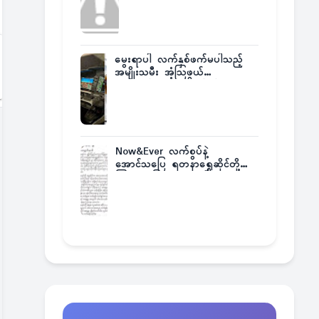
မွေးရာပါ လက်နှစ်ဖက်မပါသည့်
အမျိုးသမီး အံ့သြဖွယ်
လေယာဉ်မောင်းလိုင်စင်ရရှိ
Now&Ever လက်စွပ်နဲ့
အောင်သပြေ ရတနာရွှေဆိုင်တို့
ကြားက ပြဿနာဂယက်