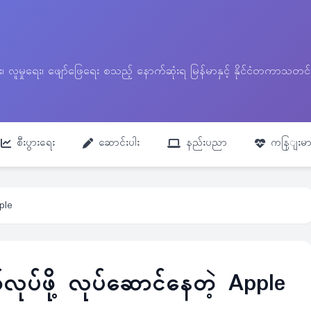
ေး၊ လူမှုရေး၊ ဖျော်ဖြေရေး စသည့် နောက်ဆုံးရ မြန်မာနှင့် နိုင်ငံတကာ
စီးပွားရေး
ဆောင်းပါး
နည်းပညာ
ကနြျးမာ
pple
လုပ်ဖို့ လုပ်ဆောင်နေတဲ့ Apple