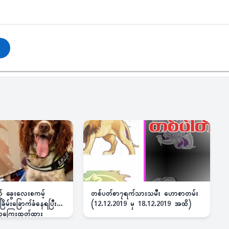
ည့် ခွေးလေးစကမ့်
တစ်ပတ်စာ၇ရက်သားသမီး ဟောစာတမ်း
ိမ်းခြောက်ခံနေရပြီး
(12.12.2019 မှ 18.12.2019 အထိ)
 ဆုကြေးထုတ်ထား