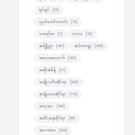
ရုပ်ရှင်
(24)
လွတ်တော်သတင်း
(72)
သရော်စာ
(1)
ဟာသ
(76)
အခ်စ္ဆိုင္ရာ
(387)
အင်တာဗျုး
(288)
အစားအသောက်
(397)
အဆိုအမိန့်
(27)
အမျိုးသမီးဆိုင်ရာ
(260)
အမျိုးသားဆိုင်ရာ
(116)
အလှအပ
(346)
အသီးအနှံဆိုင်ရာ
(90)
အားကစား
(509)