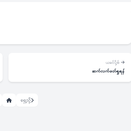
ယခင်ပို့စ်
ဆက်လက်ဖတ်ရှုရန်
ရှေ့သို့