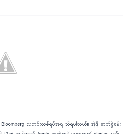
်လို့ Bloomberg သတင်းတစ်ရပ်အရ သိရပါတယ်။ အဲ့ဒီ့ ဓာတ်ခွဲခန်း