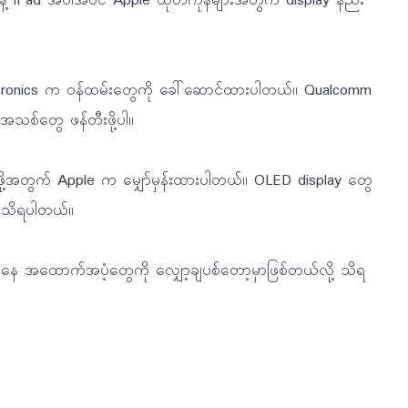
 နဲ့ iPad အပါအဝင် Apple ထုတ်ကုန်များအတွက် display နည်း
AU Optronics က ဝန်ထမ်းတွေကို ခေါ်ဆောင်ထားပါတယ်။ Qualcomm
သစ်တွေ ဖန်တီးဖို့ပါ။
ပ်နိုင်ဖို့အတွက် Apple က မျှော်မှန်းထားပါတယ်။ OLED display တွေ
ု့ သိရပါတယ်။
ကနေ အထောက်အပံ့တွေကို လျှော့ချပစ်တော့မှာဖြစ်တယ်လို့ သိရ