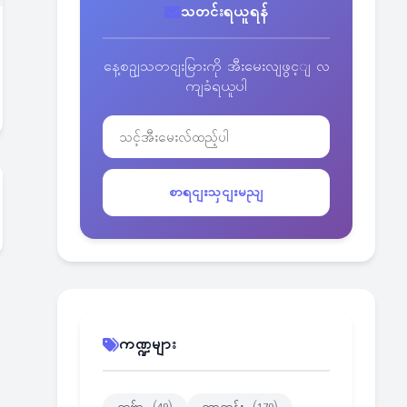
သတင်းရယူရန်
နေ့စဥျသတငျးမြားကို အီးမေးလျဖွင့ျ လ
ကျခံရယူပါ
စာရငျးသှငျးမညျ
ကဏ္ဍများ