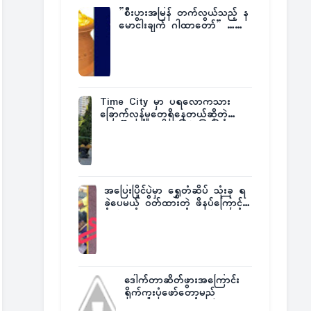
”စီးပွားအမြန် တက်လွယ်သည့် န
မောငါးချက် ဂါထာတော်” ……
Time City မှာ ပရလောကသား
ခြောက်လှန့်မှုတွေရှိနေတယ်ဆိုတဲ့
အပေါ် အသေးစိတ်ပြန်ပြောပြလာတဲ့
Times City Project Director ဦး
မြတ်မင်း
အပြေးပြိုင်ပွဲမှာ ရွှေတံဆိပ် သုံးခု ရ
ခဲ့ပေမယ့် ဝတ်ထားတဲ့ ဖိနပ်ကြောင့်
တစ်ကမ္ဘာလုံးက အံ့အားသင့်ခဲ့ရတဲ့
အဖြစ်မှန်
ဒေါက်တာဆိတ်ဖွားအကြောင်း
ရိုက်ကူးပုံဖော်တော့မည်