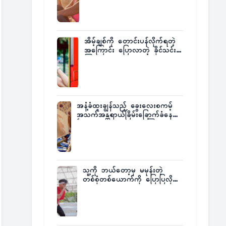
အိမ့်ချစ်ကို တောင်းပန်လိုက်ရတဲ့
အကြောင်း ပြောလာတဲ့ ခိုင်သင်း
ကြည်
အနံ့ခံထူးချွန်သည့် ခွေးလေးစကမ့်
အသက်အန္တရာယ်ခြိမ်းခြောက်ခံနေရ
ပြီး မူးယစ်ဂိုဏ်းက ဆုကြေး
ထုတ်ထား
သူ့ကို ဘယ်တော့မှ မမုန်းတဲ့
တစ်စုံတစ်ယောက်ကို ပြောပြလိုက်
တဲ့ G-Fatt