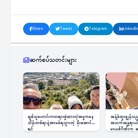
Share
Tweet
Telegram
LinkedIn
ဆက်စပ်သတင်းများ
ချစ်သူဟောင်းကတရားစွဲထားတဲ့အမှုကနေ
အနံ့ခံထူးချွန်သ
သိန်းတစ်ရာနဲ့အာမခံရသွားတဲ့ မိုးအောင်
အသက်အန္တရာယ်ခြ
ရင်
မူးယစ်ဂိုဏ်းက