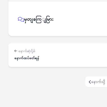
မှတျခကြျမြား
နောက်ဆုံးပို့စ်
နောက်ထပ်ဖတ်ရန်
နောက်သို့