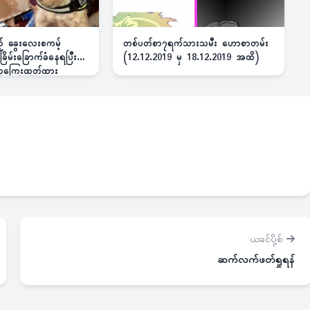
ည့် ခွေးလေးစကမ့်
တစ်ပတ်စာ၇ရက်သားသမီး ဟောစာတမ်း
ိမ်းခြောက်ခံနေရပြီး
(12.12.2019 မှ 18.12.2019 အထိ)
 ဆုကြေးထုတ်ထား
ယခင်ပို့စ်
ဆက်လက်ဖတ်ရှုရန်