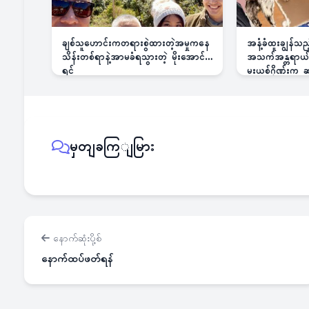
ချစ်သူဟောင်းကတရားစွဲထားတဲ့အမှုကနေ
အနံ့ခံထူးချွန်သ
သိန်းတစ်ရာနဲ့အာမခံရသွားတဲ့ မိုးအောင်
အသက်အန္တရာယ်ခြ
ရင်
မူးယစ်ဂိုဏ်းက
မှတျခကြျမြား
နောက်ဆုံးပို့စ်
နောက်ထပ်ဖတ်ရန်