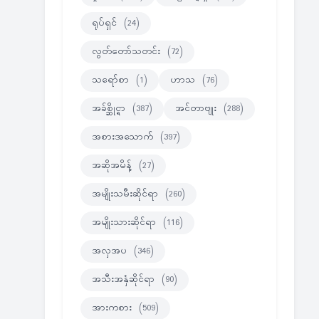
ရုပ်ရှင်
(24)
လွတ်တော်သတင်း
(72)
သရော်စာ
(1)
ဟာသ
(76)
အခ်စ္ဆိုင္ရာ
(387)
အင်တာဗျုး
(288)
အစားအသောက်
(397)
အဆိုအမိန့်
(27)
အမျိုးသမီးဆိုင်ရာ
(260)
အမျိုးသားဆိုင်ရာ
(116)
အလှအပ
(346)
အသီးအနှံဆိုင်ရာ
(90)
အားကစား
(509)