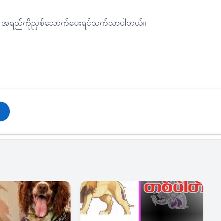
းပြီး အရည်ကိုညှစ်သောက်ပေးရင်သက်သာပါတယ်။