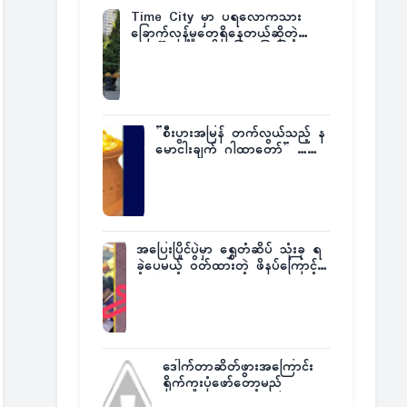
Time City မှာ ပရလောကသား
ခြောက်လှန့်မှုတွေရှိနေတယ်ဆိုတဲ့
အပေါ် အသေးစိတ်ပြန်ပြောပြလာတဲ့
Times City Project Director ဦး
မြတ်မင်း
”စီးပွားအမြန် တက်လွယ်သည့် န
မောငါးချက် ဂါထာတော်” ……
အပြေးပြိုင်ပွဲမှာ ရွှေတံဆိပ် သုံးခု ရ
ခဲ့ပေမယ့် ဝတ်ထားတဲ့ ဖိနပ်ကြောင့်
တစ်ကမ္ဘာလုံးက အံ့အားသင့်ခဲ့ရတဲ့
အဖြစ်မှန်
ဒေါက်တာဆိတ်ဖွားအကြောင်း
ရိုက်ကူးပုံဖော်တော့မည်