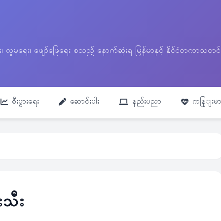
ေး၊ လူမှုရေး၊ ဖျော်ဖြေရေး စသည့် နောက်ဆုံးရ မြန်မာနှင့် နိုင်ငံတကာ
စီးပွားရေး
ဆောင်းပါး
နည်းပညာ
ကနြျးမာ
းသီး