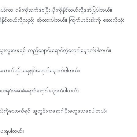
ာ ဝမ်းကိုသက်စေပြီး ပိုးကိုနိုင်တယ်လို့ဖော်ပြပါတယ်။
ိုင်တယ်လို့လည်း ဆိုထားပါတယ်။ ကြက်ဟင်းခါးကို ဆေးလိုသုံး
သွေးလူးပေးရင် လည်ချောင်းရောင်တဲ့ရောဂါပျောက်ပါတယ်။
ာသောက်ရင် ရေဖျင်းရောဂါပျောက်ပါတယ်။
လိမ်းပေးရင်အဆစ်ရောင်ရောဂါပျောက်ပါတယ်။
ရည်ကိုသောက်ရင် အူတွင်းကရောဂါပိုးတွေသေစေပါတယ်။
ုပေးရပါတယ်။