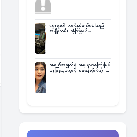
မွေးရာပါ လက်နှစ်ဖက်မပါသည့်
အမျိုးသမီး အံ့သြဖွယ်
လေယာဉ်မောင်းလိုင်စင်ရရှိ
အဖော်အချွတ်နဲ့ အနုပညာကြေးမြင့်
နေကြသူတွေကို ဝေဖန်လိုက်တဲ့ သ
င်္ဇာမြင့်မိုရ်