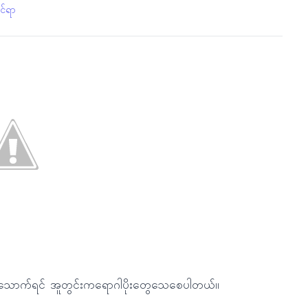
င်ရာ
ိုသောက်ရင် အူတွင်းကရောဂါပိုးတွေသေစေပါတယ်။