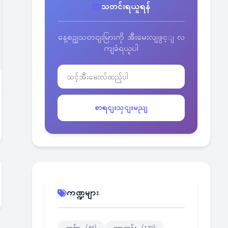
သတင်းရယူရန်
နေ့စဥျသတငျးမြားကို အီးမေးလျဖွင့ျ လ
ကျခံရယူပါ
စာရငျးသှငျးမညျ
ကဏ္ဍများ