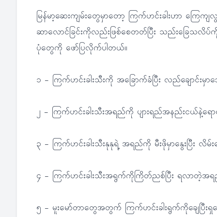
မြန်မာ့ဆေးကျမ်းတွေမှာတော့ ကြက်ဟင်းခါးဟာ ကြေကျလွယ်က
ဆာလောင်ခြင်းကိုလည်းဖြစ်စေတတ်ပြီး သည်းခြေသလိပ်ကိုန
ပုံတွေကို ဖော်ပြလိုက်ပါတယ်။
၁ - ကြက်ဟင်းခါးသီးကို အခြောက်ခံပြီး လည်ချောင်းမှာ
၂ - ကြက်ဟင်းခါးသီးအရည်ကို ပျားရည်အနည်းငယ်နဲ့ရေ
၃ - ကြက်ဟင်းခါးသီးနုနုရဲ့ အရည်ကို မီးဖိုမှာနွေးပြီး 
၄ - ကြက်ဟင်းခါးသီးအရွက်ကိုကြိတ်ညစ်ပြီး ရလာတဲ့အ
၅ - မူးမော်တာတွေအတွက် ကြက်ဟင်းခါးရွက်ကိုချေပြီးရှ