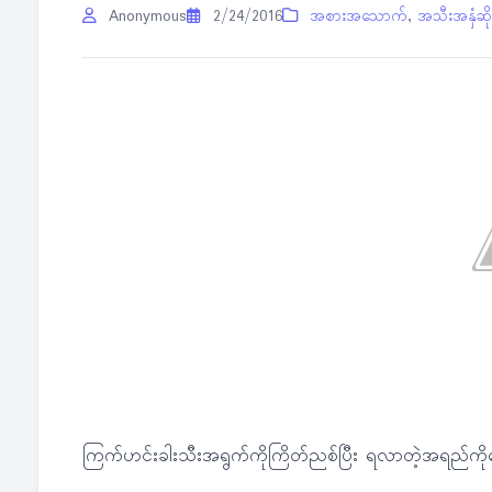
Anonymous
2/24/2016
အစားအသောက်
,
အသီးအနှံဆို
ကြက်ဟင်းခါးသီးအရွက်ကိုကြိတ်ညစ်ပြီး ရလာတဲ့အရည်က