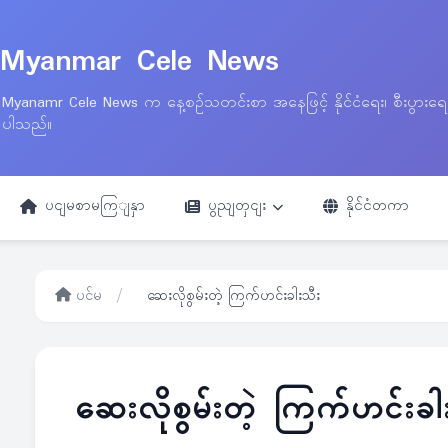
Myanmar Cele News
Myanamr Cele News က နေ့စဉ်သတင်းစာ အနေဖြင့် နိုင်ငံရေး၊ စီးပွားရ
ပါသည်။
ပငျမစာမကြျနှာ
ပွညျတှငျး
နိုင်ငံတကာ
ပင်မ
/
ဆေးလိုစွမ်းတဲ့ ကြက်ဟင်းခါးသီး
ဆေးလိုစွမ်းတဲ့ ကြက်ဟင်းခါ