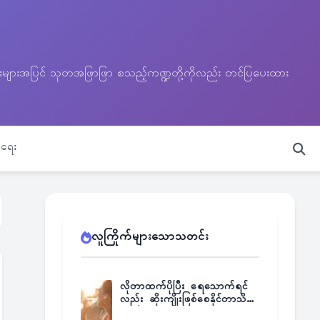
သတင်းများအပြင် သုတအဖြာဖြာ စသည့်ကဏ္ဍတို့ကိုလည်း တင်ပြပေးထား
ရေး
လူကြိုက်များသောသတင်း
လိုတာထက်ပိုပြီး ရေသောက်ရင်
လည်း ဆိုးကျိုးဖြစ်စေနိုင်တာသိရဲ့
လား