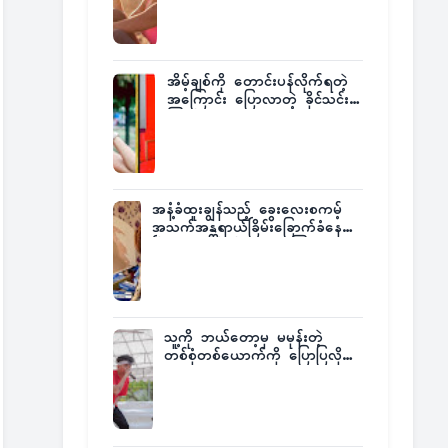
အိမ့်ချစ်ကို တောင်းပန်လိုက်ရတဲ့
အကြောင်း ပြောလာတဲ့ ခိုင်သင်း
ကြည်
အနံ့ခံထူးချွန်သည့် ခွေးလေးစကမ့်
အသက်အန္တရာယ်ခြိမ်းခြောက်ခံနေရ
ပြီး မူးယစ်ဂိုဏ်းက ဆုကြေး
ထုတ်ထား
သူ့ကို ဘယ်တော့မှ မမုန်းတဲ့
တစ်စုံတစ်ယောက်ကို ပြောပြလိုက်
တဲ့ G-Fatt