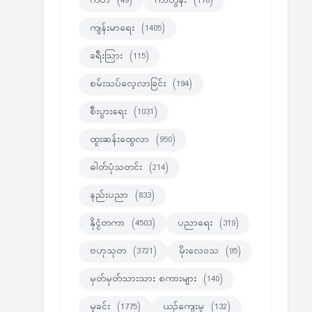
ကဗ်ာ
(49)
ကာတွန်း
(170)
ကျန်းမာရေး
(1405)
ခရီးသြား
(115)
စမ်းသပ်လေ့လာခြင်း
(194)
စီးပွားရေး
(1031)
ထူးဆန်းထွေလာ
(950)
ဓါတ်ပုံသတင်း
(214)
နည်းပညာ
(833)
နိုင္ငံတကာ
(4503)
ပညာရေး
(319)
ဗဟုသုတ
(3721)
မိုးလေဝသ
(95)
မှတ်မှတ်သားသား စကားများ
(140)
မှုခင်း
(1775)
ယဉ်ကျေးမှု
(132)