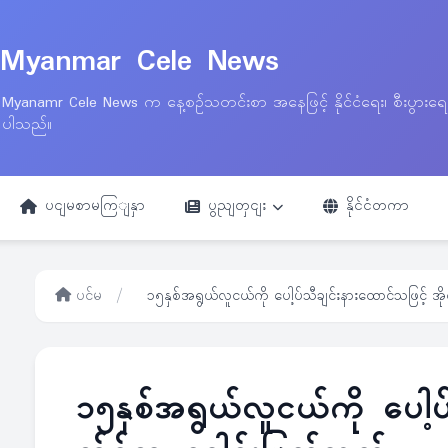
Myanmar Cele News
Myanamr Cele News က နေ့စဉ်သတင်းစာ အနေဖြင့် နိုင်ငံရေး၊ စီးပွားရ
ပါသည်။
ပငျမစာမကြျနှာ
ပွညျတှငျး
နိုင်ငံတကာ
ပင်မ
/
၁၅နှစ်အရွယ်လူငယ်ကို ပေါ့ပ်သီချင်းနားထောင်သဖြင့် 
၁၅နှစ်အရွယ်လူငယ်ကို ပေါ့ပ