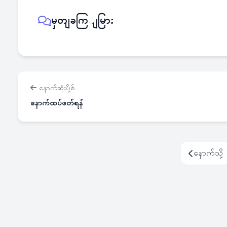
မှတျခကြျမြား
နောက်ဆုံးပို့စ်
နောက်ထပ်ဖတ်ရန်
နောက်သို့