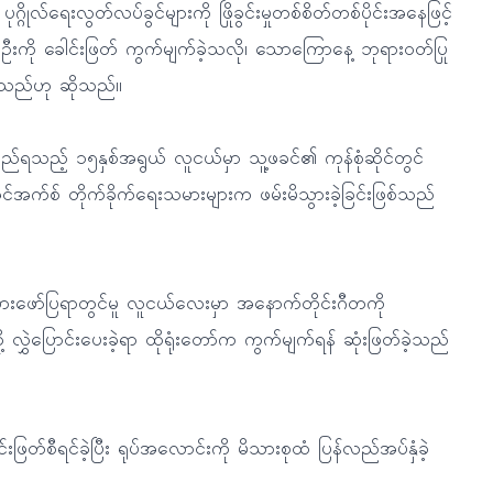
ိုလ်ရေးလွတ်လပ်ခွင်များကို ဖြိုခွင်းမှုတစ်စိတ်တစ်ပိုင်းအနေဖြင့်
ကို ခေါင်းဖြတ် ကွက်မျက်ခဲ့သလို၊ သောကြောနေ့ ဘုရားဝတ်ပြု
့သည်ဟု ဆိုသည်။
ည့် ၁၅နှစ်အရွယ် လူငယ်မှာ သူ့ဖခင်၏ ကုန်စုံဆိုင်တွင်
ုင်အက်စ် တိုက်ခိုက်ရေးသမားများက ဖမ်းမိသွားခဲ့ခြင်းဖြစ်သည်
းဖော်ပြရာတွင်မူ လူငယ်လေးမှာ အနောက်တိုင်းဂီတကို
 လွှဲပြောင်းပေးခဲ့ရာ ထိုရုံးတော်က ကွက်မျက်ရန် ဆုံးဖြတ်ခဲ့သည်
ဖြတ်စီရင်ခဲ့ပြီး ရုပ်အလောင်းကို မိသားစုထံ ပြန်လည်အပ်နှံခဲ့