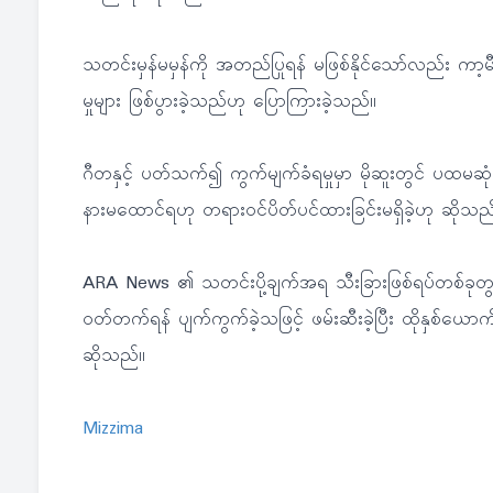
သတင်းမှန်မမှန်ကို အတည်ပြုရန် မဖြစ်နိုင်သော်လည်း ကာ့မီ
မှုများ ဖြစ်ပွားခဲ့သည်ဟု ပြောကြားခဲ့သည်။
ဂီတနှင့် ပတ်သက်၍ ကွက်မျက်ခံရမှုမှာ မိုဆူးတွင် ပထမဆုံ
နားမထောင်ရဟု တရားဝင်ပိတ်ပင်ထားခြင်းမရှိခဲ့ဟု ဆိုသည
ARA News ၏ သတင်းပို့ချက်အရ သီးခြားဖြစ်ရပ်တစ်ခု
ဝတ်တက်ရန် ပျက်ကွက်ခဲ့သဖြင့် ဖမ်းဆီးခဲ့ပြီး ထိုနှစ်ယ
ဆိုသည်။
Mizzima