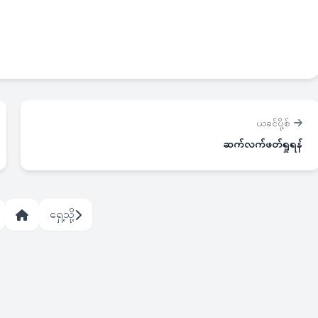
ယခင်ပို့စ်
ဆက်လက်ဖတ်ရှုရန်
ရှေ့သို့