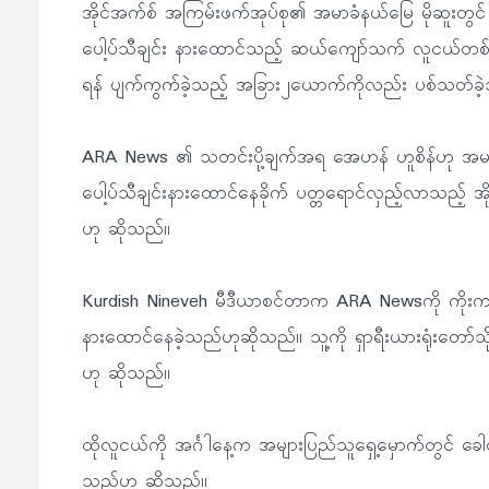
အိုင်အက်စ် အကြမ်းဖက်အုပ်စု၏ အမာခံနယ်မြေ မိုဆူးတွင် ပုဂ္ဂ
ပေါ့ပ်သီချင်း နားထောင်သည့် ဆယ်ကျော်သက် လူငယ်တစ်ဦး
ရန် ပျက်ကွက်ခဲ့သည့် အခြား၂ယောက်ကိုလည်း ပစ်သတ်ခဲ
ARA News ၏ သတင်းပို့ချက်အရ အေဟန် ဟူစိန်ဟု အမည်ရသ
ပေါ့ပ်သီချင်းနားထောင်နေခိုက် ပတ္တရောင်လှည့်လာသည့် အိ
ဟု ဆိုသည်။
Kurdish Nineveh မီဒီယာစင်တာက ARA Newsကို ကိုးကာ
နားထောင်နေခဲ့သည်ဟုဆိုသည်။ သူ့ကို ရှာရီးယားရုံးတော်သို့
ဟု ဆိုသည်။
ထိုလူငယ်ကို အင်္ဂါနေ့က အများပြည်သူရှေ့မှောက်တွင် ခေါင်း
သည်ဟု ဆိုသည်။