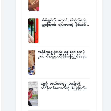
အိမ့်ချစ်ကို တောင်းပန်လိုက်ရတဲ့
အကြောင်း ပြောလာတဲ့ ခိုင်သင်း
ကြည်
အနံ့ခံထူးချွန်သည့် ခွေးလေးစကမ့်
အသက်အန္တရာယ်ခြိမ်းခြောက်ခံနေရ
ပြီး မူးယစ်ဂိုဏ်းက ဆုကြေး
ထုတ်ထား
သူ့ကို ဘယ်တော့မှ မမုန်းတဲ့
တစ်စုံတစ်ယောက်ကို ပြောပြလိုက်
တဲ့ G-Fatt