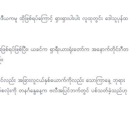
ဒီယကမူ ထိုဖြစ်ရပ်ကြောင့် ရှားရှားပါးပါး လူထုတွင်း ဒေါသူပုန်ထ
းဖြစ်ရပ်ဖြစ်ပြီး၊ ယခင်က ရှာရီးယားရုံးတော်က အနောက်တိုင်းဂီတ
်။
တွင်လည်း အခြားလူငယ်နှစ်ယောက်ကိုလည်း သောကြာနေ့ ဘုရား
ောက်စလုံးကို တနင်္ဂနွေနေ့က ဗလီအပြင်ဘက်တွင် ပစ်သတ်ခဲ့သည်ဟု