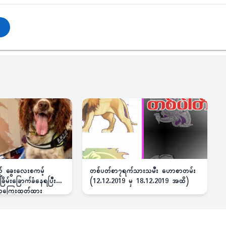
ည့် ခွေးလေးစကမ့်
တစ်ပတ်စာ၇ရက်သားသမီး ဟောစာတမ်း
ိမ်းခြောက်ခံနေရပြီး
(12.12.2019 မှ 18.12.2019 အထိ)
 ဆုကြေးထုတ်ထား