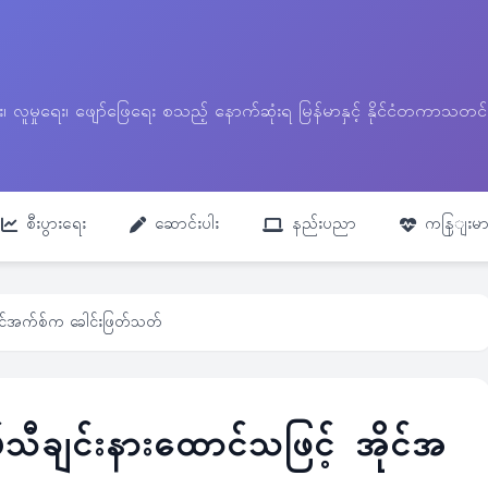
ေး၊ လူမှုရေး၊ ဖျော်ဖြေရေး စသည့် နောက်ဆုံးရ မြန်မာနှင့် နိုင်ငံတကာ
စီးပွားရေး
ဆောင်းပါး
နည်းပညာ
ကနြျးမာ
အိုင်အက်စ်က ခေါင်းဖြတ်သတ်
်သီချင်းနားထောင်သဖြင့် အိုင်အ