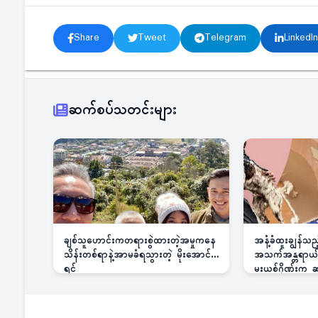
Share
Tweet
Telegram
LinkedIn
ဆက်စပ်သတင်းများ
ချစ်သူဟောင်းကတရားစွဲထားတဲ့အမှုကနေ
အနံ့ခံထူးချွန်သ
သိန်းတစ်ရာနဲ့အာမခံရသွားတဲ့ မိုးအောင်
အသက်အန္တရာယ်ခြ
ရင်
မူးယစ်ဂိုဏ်းက