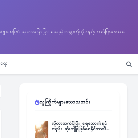
သတင်းများအပြင် သုတအဖြာဖြာ စသည့်ကဏ္ဍတို့ကိုလည်း တင်ပြပေးထား
ရေး
လူကြိုက်များသောသတင်း
လိုတာထက်ပိုပြီး ရေသောက်ရင်
လည်း ဆိုးကျိုးဖြစ်စေနိုင်တာသိရဲ့
လား