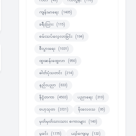
ကဗ်ာ
(49)
ကာတွန်း
(170)
ကျန်းမာရေး
(1405)
ခရီးသြား
(115)
စမ်းသပ်လေ့လာခြင်း
(194)
စီးပွားရေး
(1031)
ထူးဆန်းထွေလာ
(950)
ဓါတ်ပုံသတင်း
(214)
နည်းပညာ
(833)
နိုင္ငံတကာ
(4503)
ပညာရေး
(319)
ဗဟုသုတ
(3721)
မိုးလေဝသ
(95)
မှတ်မှတ်သားသား စကားများ
(140)
မှုခင်း
(1775)
ယဉ်ကျေးမှု
(132)