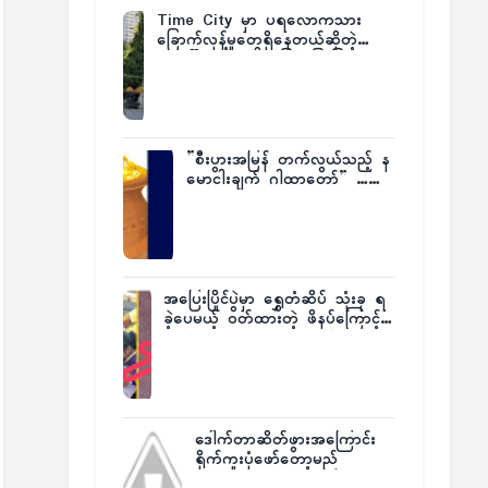
Time City မှာ ပရလောကသား
ခြောက်လှန့်မှုတွေရှိနေတယ်ဆိုတဲ့
အပေါ် အသေးစိတ်ပြန်ပြောပြလာတဲ့
Times City Project Director ဦး
မြတ်မင်း
”စီးပွားအမြန် တက်လွယ်သည့် န
မောငါးချက် ဂါထာတော်” ……
အပြေးပြိုင်ပွဲမှာ ရွှေတံဆိပ် သုံးခု ရ
ခဲ့ပေမယ့် ဝတ်ထားတဲ့ ဖိနပ်ကြောင့်
တစ်ကမ္ဘာလုံးက အံ့အားသင့်ခဲ့ရတဲ့
အဖြစ်မှန်
ဒေါက်တာဆိတ်ဖွားအကြောင်း
ရိုက်ကူးပုံဖော်တော့မည်