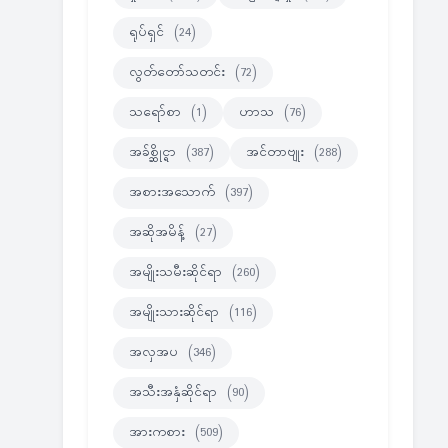
ရုပ်ရှင်
(24)
လွတ်တော်သတင်း
(72)
သရော်စာ
(1)
ဟာသ
(76)
အခ်စ္ဆိုင္ရာ
(387)
အင်တာဗျုး
(288)
အစားအသောက်
(397)
အဆိုအမိန့်
(27)
အမျိုးသမီးဆိုင်ရာ
(260)
အမျိုးသားဆိုင်ရာ
(116)
အလှအပ
(346)
အသီးအနှံဆိုင်ရာ
(90)
အားကစား
(509)