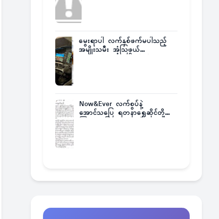
မွေးရာပါ လက်နှစ်ဖက်မပါသည့်
အမျိုးသမီး အံ့သြဖွယ်
လေယာဉ်မောင်းလိုင်စင်ရရှိ
Now&Ever လက်စွပ်နဲ့
အောင်သပြေ ရတနာရွှေဆိုင်တို့
ကြားက ပြဿနာဂယက်