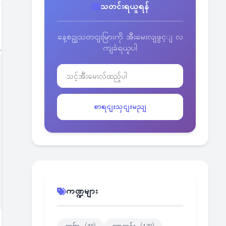
သတင်းရယူရန်
နေ့စဥျသတငျးမြားကို အီးမေးလျဖွင့ျ လ
ကျခံရယူပါ
စာရငျးသှငျးမညျ
ကဏ္ဍများ