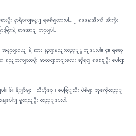
ွီး နာရီဝကျခန့ျ ရစေိမျထားပါ… ၂။ရနှေေးအိုးကို အိုးကွီး
ားမြားနဲ့ ဆူအောငျ တညျပါ..
း အနညျးငယျ နဲ့ ဆား နညျးနညျးထည့ျပွုတျပေးပါ။ ၄။ ရဆေူ
က ရှညျထှကျလာပွီး မာတငျးတငျးလေး ဆိုရငျ ရစေဈပွီး ပေါငျး
၆။ နို့ျစိမျး ၊ သီဟိုစေ့ ၊ စပစြျသီး ပဲစိမျး တှကေိုထည့ျ
ဆနျပေါျ မူတညျပွီး ထည့ျပေးပါ..