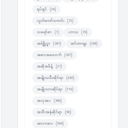
ရုပ်ရှင်
(24)
လွတ်တော်သတင်း
(72)
သရော်စာ
(1)
ဟာသ
(76)
အခ်စ္ဆိုင္ရာ
(387)
အင်တာဗျုး
(288)
အစားအသောက်
(397)
အဆိုအမိန့်
(27)
အမျိုးသမီးဆိုင်ရာ
(260)
အမျိုးသားဆိုင်ရာ
(116)
အလှအပ
(346)
အသီးအနှံဆိုင်ရာ
(90)
အားကစား
(509)