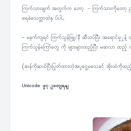
ကြက်သားချက် အတွက်က တော့ – ကြက်သားကိုတော့ ညကတ
ရေခဲသေတ္တာထဲနှ ပ်ပါ…
– မနက်ကျရင် ကြက်သွန်ဖြူ/နီ ဆီသပ်ပြီး အရောင်မှုှုန
ကြက်သွန်ကြော်တွေ ကို များများထည့်ပြီး မဆလာ ထည့် လိ
(ဆန်ကိုဆယ်ပြီးပြုတ်ထားတဲ့အပူငွေ့မသေခင် အိုးထဲကိုထည့
Unicode ဖွင့ျဖတျရနျ