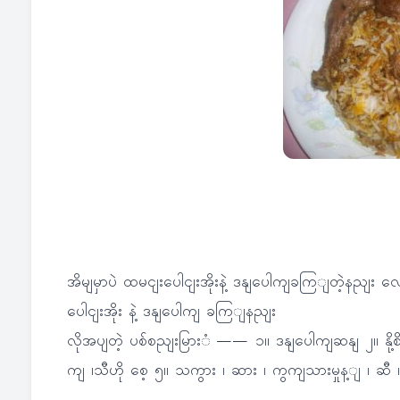
အိမျမှာပဲ ထမငျးပေါငျးအိုးနဲ့ ဒနျပေါကျခကြျတဲ့နညျး လေ
ပေါငျးအိုး နဲ့ ဒနျပေါကျ ခကြျနညျး
လိုအပျတဲ့ ပစ်စညျးမြားံ —— ၁။ ဒနျပေါကျဆနျ ၂။ နို့စ
ကျ ၊သီဟို စေ့ ၅။ သကွား ၊ ဆား ၊ ကွကျသားမှုန့ျ ၊ ဆီ