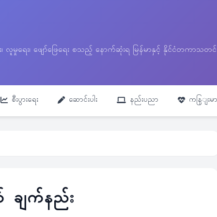
ေး၊ လူမှုရေး၊ ဖျော်ဖြေရေး စသည့် နောက်ဆုံးရ မြန်မာနှင့် နိုင်ငံတကာ
စီးပွားရေး
ဆောင်းပါး
နည်းပညာ
ကနြျးမာ
က် ချက်နည်း