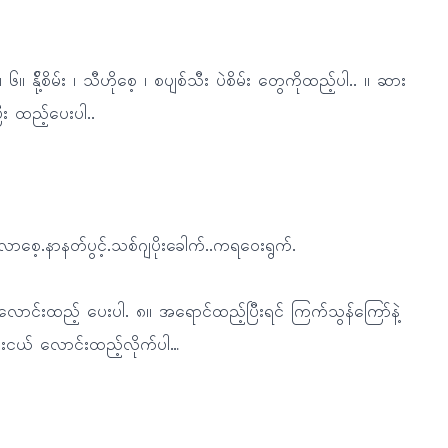
ု့်စိမ်း ၊ သီဟိုစေ့ ၊ စပျစ်သီး ပဲစိမ်း တွေကိုထည့်ပါ.. ။ ဆား
း ထည့်ပေးပါ..
့.နာနတ်ပွင့်.သစ်ဂျပိုးခေါက်..ကရဝေးရွက်.
ောင်းထည့် ပေးပါ. ၈။ အရောင်ထည့်ပြီးရင် ကြက်သွန်ကြော်နဲ့
းငယ် လောင်းထည့်လိုက်ပါ…