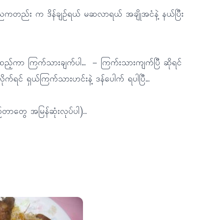
ည်း က ဒိန်ချဉ်ရယ် မဆလာရယ် အချိုအငံနဲ့ နယ်ပြီး
့် ထည့်ကာ ကြက်သားချက်ပါ… – ကြက်းသားကျက်ပြီ ဆိုရင်
ုက်ရင် ရှယ်ကြက်သားဟင်းနဲ့ ဒန်ပေါက် ရပါပြီ…
်တာတွေ အမြန်ဆုံးလုပ်ပါ)..