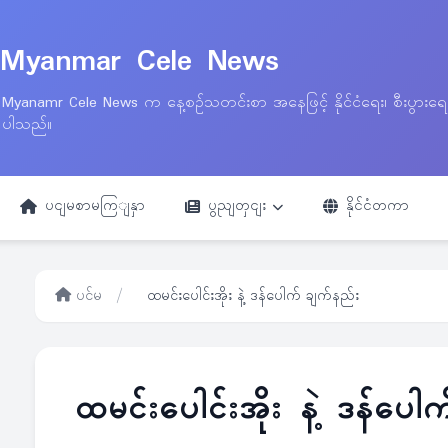
Myanmar Cele News
Myanamr Cele News က နေ့စဉ်သတင်းစာ အနေဖြင့် နိုင်ငံရေး၊ စီးပွားရ
ပါသည်။
ပငျမစာမကြျနှာ
ပွညျတှငျး
နိုင်ငံတကာ
ပင်မ
/
ထမင်းပေါင်းအိုး နဲ့ ဒန်ပေါက် ချက်နည်း
ထမင်းပေါင်းအိုး နဲ့ ဒန်ပေါ