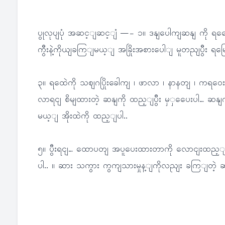
ပွုလုပျပုံ အဆင့ျဆင့ျံ —- ၁။ ဒနျပေါကျဆနျ ကို ရဆေေးပ
ကွီးနဲ့ကိုယျခကြျမယ့ျ အခြိုးအစားပေါျ မူတညျပွီး ရမြေ
၃။ ရထေဲကို သဈဂပြိုးခေါကျ ၊ ဖာလာ ၊ နာနတျ ၊ ကရဝေ
လာရငျ စိမျထားတဲ့ ဆနျကို ထည့ျပွီး မှှပေေးပါ… ဆနျ
မယ့ျ အိုးထဲကို ထည့ျပါ..
၅။ ပွီးရငျ… ထောပတျ အပူပေးထားတာကို လောငျးထည့ျပါ။ 
ပါ.. ။ ဆား သကွား ကွကျသားမှုန့ျကိုလညျး ခကြျတဲ့ 