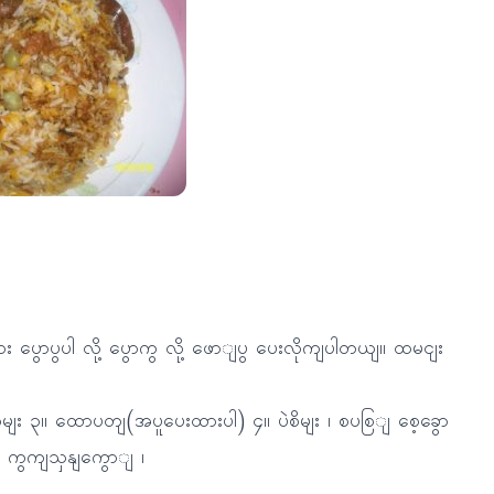
း ပွောပွပါ လို့ ပွောကွ လို့ ဖောျပွ ပေးလိုကျပါတယျ။ ထမငျး
ိမျး ၃။ ထောပတျ(အပူပေးထားပါ) ၄။ ပဲစိမျး ၊ စပစြျ စေ့ခွော
 ၊ ကွကျသှနျကွောျ ၊