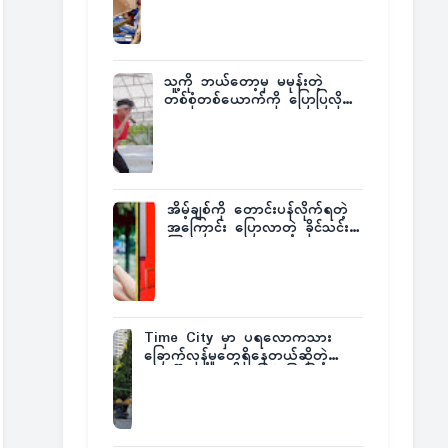
ထုတ်ထား
သူ့ကို ဘယ်တော့မှ မမုန်းတဲ့
တစ်စုံတစ်ယောက်ကို ပြောပြလိုက်
တဲ့ G-Fatt
အိမ့်ချစ်ကို တောင်းပန်လိုက်ရတဲ့
အကြောင်း ပြောလာတဲ့ ခိုင်သင်း
ကြည်
Time City မှာ ပရလောကသား
ခြောက်လှန့်မှုတွေရှိနေတယ်ဆိုတဲ့
အပေါ် အသေးစိတ်ပြန်ပြောပြလာတဲ့
Times City Project Director ဦး
မြတ်မင်း