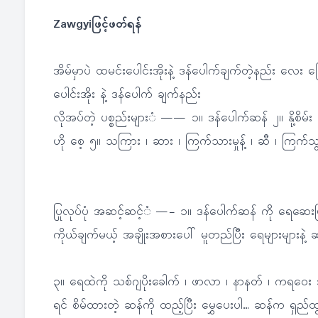
Zawgyiဖြင့်ဖတ်ရန်
အိမ်မှာပဲ ထမင်းပေါင်းအိုးနဲ့ ဒန်ပေါက်ချက်တဲ့နည်း လေး 
ပေါင်းအိုး နဲ့ ဒန်ပေါက် ချက်နည်း
လိုအပ်တဲ့ ပစ္စည်းများံ —— ၁။ ဒန်ပေါက်ဆန် ၂။ နို့စိမ်
ဟို စေ့ ၅။ သကြား ၊ ဆား ၊ ကြက်သားမှုန့် ၊ ဆီ ၊ ကြက်သွ
ပြုလုပ်ပုံ အဆင့်ဆင့်ံ —- ၁။ ဒန်ပေါက်ဆန် ကို ရေဆေးပြီး 
ကိုယ်ချက်မယ့် အချိုးအစားပေါ် မူတည်ပြီး ရေများများနဲ့
၃။ ရေထဲကို သစ်ဂျပိုးခေါက် ၊ ဖာလာ ၊ နာနတ် ၊ ကရဝေး
ရင် စိမ်ထားတဲ့ ဆန်ကို ထည့်ပြီး မွှေပေးပါ… ဆန်က ရှည်ထ