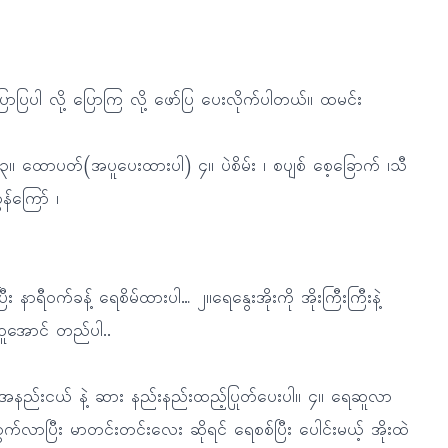
ပြောပြပါ လို့ ပြောကြ လို့ ဖော်ပြ ပေးလိုက်ပါတယ်။ ထမင်း
း ၃။ ထောပတ်(အပူပေးထားပါ) ၄။ ပဲစိမ်း ၊ စပျစ် စေ့ခြောက် ၊သီ
န်ကြော် ၊
နာရီဝက်ခန့် ရေစိမ်ထားပါ… ၂။ရေနွေးအိုးကို အိုးကြီးကြီးနဲ့
 ဆူအောင် တည်ပါ..
 အနည်းငယ် နဲ့ ဆား နည်းနည်းထည့်ပြုတ်ပေးပါ။ ၄။ ရေဆူလာ
ွက်လာပြီး မာတင်းတင်းလေး ဆိုရင် ရေစစ်ပြီး ပေါင်းမယ့် အိုးထဲ