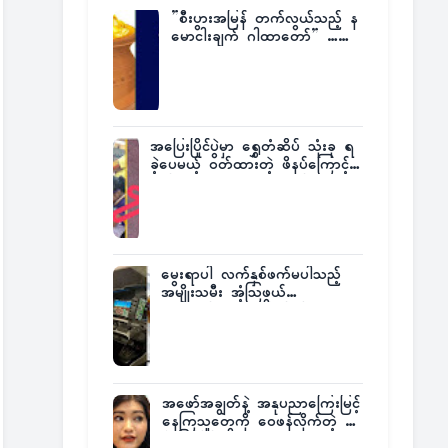
”စီးပွားအမြန် တက်လွယ်သည့် န
မောငါးချက် ဂါထာတော်” ……
အပြေးပြိုင်ပွဲမှာ ရွှေတံဆိပ် သုံးခု ရ
ခဲ့ပေမယ့် ဝတ်ထားတဲ့ ဖိနပ်ကြောင့်
တစ်ကမ္ဘာလုံးက အံ့အားသင့်ခဲ့ရတဲ့
အဖြစ်မှန်
မွေးရာပါ လက်နှစ်ဖက်မပါသည့်
အမျိုးသမီး အံ့သြဖွယ်
လေယာဉ်မောင်းလိုင်စင်ရရှိ
အဖော်အချွတ်နဲ့ အနုပညာကြေးမြင့်
နေကြသူတွေကို ဝေဖန်လိုက်တဲ့ သ
င်္ဇာမြင့်မိုရ်