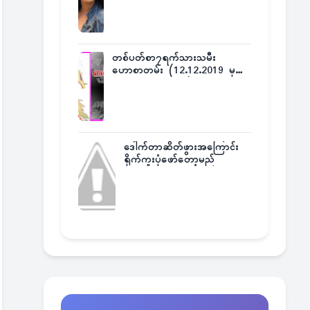
တစ်ပတ်စာ၇ရက်သားသမီး
ဟောစာတမ်း (12.12.2019 မှ
18.12.2019 အထိ)
ဒေါက်တာဆိတ်ဖွားအကြောင်း
ရိုက်ကူးပုံဖော်တော့မည်