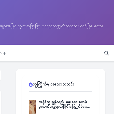
သတင်းများအပြင် သုတအဖြာဖြာ စသည့်ကဏ္ဍတို့ကိုလည်း တင်ပြပေးထား
ရေး
လူကြိုက်များသောသတင်း
အနံ့ခံထူးချွန်သည့် ခွေးလေးစကမ့်
အသက်အန္တရာယ်ခြိမ်းခြောက်ခံနေရ
ပြီး မူးယစ်ဂိုဏ်းက ဆုကြေး