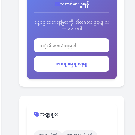
သတင်းရယူရန်
နေ့စဥျသတငျးမြားကို အီးမေးလျဖွင့ျ လ
ကျခံရယူပါ
စာရငျးသှငျးမညျ
ကဏ္ဍများ