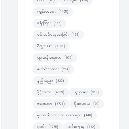
ကဗ်ာ
(49)
ကာတွန်း
(170)
ကျန်းမာရေး
(1405)
ခရီးသြား
(115)
စမ်းသပ်လေ့လာခြင်း
(194)
စီးပွားရေး
(1031)
ထူးဆန်းထွေလာ
(950)
ဓါတ်ပုံသတင်း
(214)
နည်းပညာ
(833)
နိုင္ငံတကာ
(4503)
ပညာရေး
(319)
ဗဟုသုတ
(3721)
မိုးလေဝသ
(95)
မှတ်မှတ်သားသား စကားများ
(140)
မှုခင်း
(1775)
ယဉ်ကျေးမှု
(132)