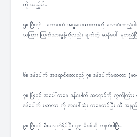
ကို ထည့်ပါ..
၅။ ပြီးရင်… ထောပတ် အပူပေးထားတာကို လောင်းထည့်ပါ။ ၆။ နိ
သကြား ကြက်သားမှုန့်ကိုလည်း ချက်တဲ့ ဆန်ပေါ် မူတည်ပြီ
၆။ ဒန်ပေါက် အရောင်ဆေးရည် ၇။ ဒန်ပေါက်မဆလာ (ဖာလာစေ
၇။ ပြီးရင် အပေါ်ကနေ ဒန်ပေါက် အရောင်ကို ကွက်ကြား လ
ဒန်ပေါက် မဆလာ ကို အပေါ်ဆုံး ကနေတင်ပြီး ဆီ အနည်
၉။ ပြီးရင် မီးခလုတ်နှိပ်ပြီး ၄၅ မိနစ်ဆို ကျက်ပါပြီ…