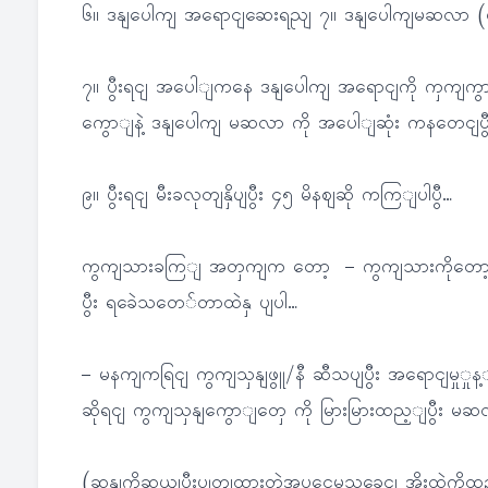
၆။ ဒနျပေါကျ အရောငျဆေးရညျ ၇။ ဒနျပေါကျမဆလာ (ဖာ
၇။ ပွီးရငျ အပေါျကနေ ဒနျပေါကျ အရောငျကို ကှကျကွ
ကွောျနဲ့ ဒနျပေါကျ မဆလာ ကို အပေါျဆုံး ကနတေငျပ
၉။ ပွီးရငျ မီးခလုတျနှိပျပွီး ၄၅ မိနဈဆို ကကြျပါပွီ…
ကွကျသားခကြျ အတှကျက တော့ – ကွကျသားကိုတော့ 
ပွီး ရခေဲသတေ်တာထဲနှ ပျပါ…
– မနကျကရြငျ ကွကျသှနျဖွူ/နီ ဆီသပျပွီး အရောငျမ
ဆိုရငျ ကွကျသှနျကွောျတှေ ကို မြားမြားထည့ျပွီး မဆ
(ဆနျကိုဆယျပွီးပွုတျထားတဲ့အပူငှေ့မသခေငျ အိုးထဲကိုထ