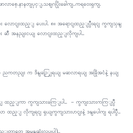
လာစေ့.နာနတျပှင့ျ.သဈဂပြိုးခေါကျ..ကရဝေးရှကျ.
ား လောငျးထည့ျ ပေးပါ. ၈။ အရောငျထည့ျပွီးရငျ ကွကျသှနျ
ွီး ဆီ အနညျးငယျ လောငျးထည့ျလိုကျပါ…
ညကတညျး က ဒိနျခဉြျရယျ မဆလာရယျ အခြိုအငံနဲ့ နယျ
ှုှုန့ျ ထည့ျကာ ကွကျသားခကြျပါ… – ကွကျးသားကကြျပွီ
လာ ထည့ျ လိုကျရငျ ရှယျကွကျသားဟငျးနဲ့ ဒနျပေါကျ ရပါပွီ…
ည့ျတာတှေ အမွနျဆုံးလုပျပါ)..