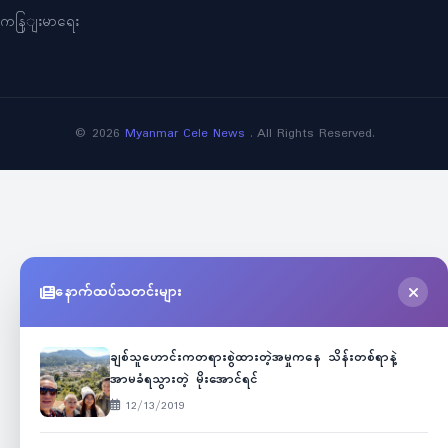
ကနြျးမာရေး
©
2026
Myanmar Cele News
. All Rights Reserved.
နောက်ထပ်သတင်းများ
ချစ်သူဟောင်းကတရားစွဲထားတဲ့အမှုကနေ သိန်းတစ်ရာနဲ့
အာမခံရသွားတဲ့ မိုးအောင်ရင်
12/13/2019