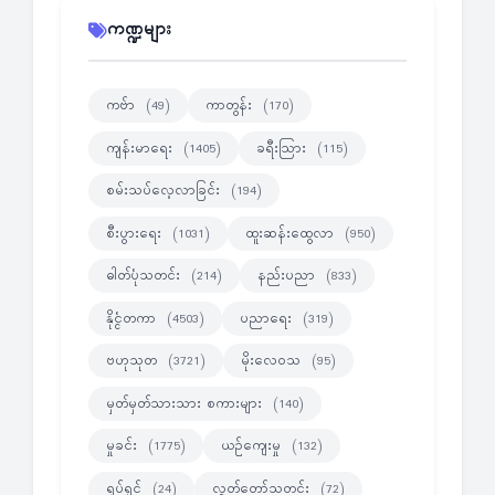
ကဏ္ဍများ
ကဗ်ာ
ကာတွန်း
(49)
(170)
ကျန်းမာရေး
ခရီးသြား
(1405)
(115)
စမ်းသပ်လေ့လာခြင်း
(194)
စီးပွားရေး
ထူးဆန်းထွေလာ
(1031)
(950)
ဓါတ်ပုံသတင်း
နည်းပညာ
(214)
(833)
နိုင္ငံတကာ
ပညာရေး
(4503)
(319)
ဗဟုသုတ
မိုးလေဝသ
(3721)
(95)
မှတ်မှတ်သားသား စကားများ
(140)
မှုခင်း
ယဉ်ကျေးမှု
(1775)
(132)
ရုပ်ရှင်
လွတ်တော်သတင်း
(24)
(72)