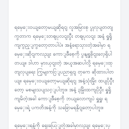
ရမှေှေးဝယျတော့မယျဆိုရငျ လူအမြားစု ပွုလုပျတတျ
ကွတာက ရမှေှေးတဈပုလငျးပွီး တဈပုလငျး အနံ့ ရှူရှို
ကျကွည့ျကွတော့တာပါပဲ။ အနံ့ရောသှားတဲ့အခါမှာ ရ
မှေှေးဆိုငျကလညျး ကောျဖီစေ့ကို ပွနျရှူခိုငျးလေ့ရှိပါ
တယျ။ ဒါဟာ မှားယှငျးတဲ့ အယူအဆပါလို့ ရမှေှေးထု
တျလုပျရေး ကြှမျးကငြျပညာရှငျ တှကေ ဆိုထားပါတ
ယျ။ ရမှေှေးဝယျတော့မယျဆိုရငျ အနံ့သုံးမြိုး ထပျပိုပွီး
တော့ မစမျးသပျသင့ျပါဘူး။ အနံ့ ၃မြိုးထကျပိုပွီး ရှူရှို
ကျမိတဲ့အခါ ကောျဖီစေ့ကို ဘယျလောကျပဲ ရှူရှူ၊ ရ
မှေှေးရဲ့ ပကတိအနံ့ကို သခြောမရနိုငျတော့ပါဘူး။
ရမှေှေးရနံ့ကို ရှေးခယြျတဲ့အခါမှာလညျး ရမှေှေးပု