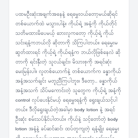
ပထမဦးဆုံးအချက်အနေနဲ့ ရေမွှေးဝယ်တော့မယ်ဆိုရင်
တစ်ယောက်ထဲ မသွားပါနဲ့။ ကိုယ်ရဲ့ အနံ့ကို ကိုယ်တိုင်
သတိမထားမိပေမယ့် ဘေးလူကတော့ ကိုယ့်ရဲ့ ကိုယ်
သင်းရနံ့ကဘယ်လို ဆိုတာကို သိကြပါတယ်။ ရေမွှေးမ
ဆွတ်ထားရင် ကိုယ့်ရဲ့ ကိုယ်ရနံ့က ဘယ်လိုဖြစ်နေလဲ ဆို
တာကို ရင်းနှီးတဲ့ သူငယ်ချင်း၊ မိသားစုကို အရင်ဆုံး
မေးမြန်းပါ။ လူတစ်ယောက်နဲ့ တစ်ယောက်က ခန္ဓာကိုယ်
အနံ့အသက်ချင်း မတူညီကြပါဘူး။ ဒီတော့… ခန္ဓာကိုယ်
အနံ့အသက် သိပ်မကောင်းတဲ့ သူတွေက ကိုယ့်ရဲ့ အနံ့ကို
control လုပ်ပေးနိုင်မယ့် ရေမွှေးရနံ့ကို ရွေးချယ်သင့်ပါ
တယ်။ ဒီလိုရွေးချယ်တဲ့အခါမှာ body lotion နဲ့ အရင်
ဦးဆုံး စမ်းသပ်နိုင်ပါတယ်။ ကိုယ်နဲ့ သင့်တော်တဲ့ body
lotion အနံ့နဲ့ ခပ်ဆင်ဆင်၊ ထပ်တူကျတဲ့ ရနံ့မျိုး ရေမွှေး