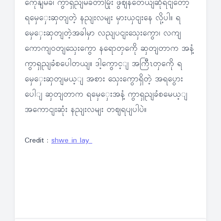
ကေုနျမခံ၊ ကွာရှညျမခံတာမြိုး ဖွဈနတေယျဆိုရငျတော့
ရမှေှေးဆှတျတဲ့ နညျးလမျး မှားယှငျးနေ လို့ပါ။ ရ
မှေှေးဆှတျတဲ့အခါမှာ လညျပငျးသှေးကွော၊ လကျ
ကောကျဝတျသှေးကွော နရောတှကေို ဆှတျတာက အနံ့
ကွာရှညျခံစပေါတယျ။ ဒါ့ကွောင့ျ အကြီၤတှကေို ရ
မှေှေးဆှတျမယ့ျ အစား သှေးကွောရှိတဲ့ အရပွေား
ပေါျ ဆှတျတာက ရမှေှေးအနံ့ ကွာရှညျခံစမေယ့ျ
အကောငျးဆုံး နညျးလမျး တဈရပျပါပဲ။
Credit :
shwe in lay