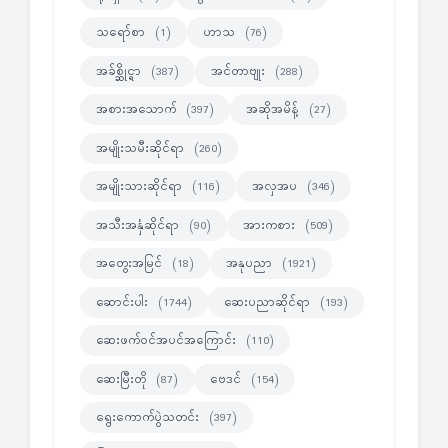
သရော်စာ
ဟာသ
(1)
(76)
အခ်စ္ဆိုင္ရာ
အင်တာဗျုး
(387)
(288)
အစားအသောက်
အဆိုအမိန့်
(397)
(27)
အမျိုးသမီးဆိုင်ရာ
(260)
အမျိုးသားဆိုင်ရာ
အလှအပ
(116)
(346)
အသီးအနှံဆိုင်ရာ
အားကစား
(90)
(509)
အတွေးအမြင်
အနုပညာ
(18)
(1921)
ဆောင်းပါး
ဆေးပညာဆိုင်ရာ
(1744)
(193)
ဆေးဖက်ဝင်အပင်အကြောင်း
(110)
ဆေးမြီးတို
ဗေဒင်
(87)
(154)
ရွေးကောက်ပွဲသတင်း
(397)