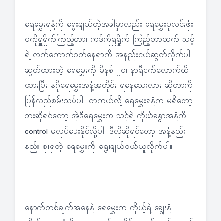
ရေမွှေးရနံ့ကို ရွေးချယ်တဲ့အခါမှာလည်း ရေမွှေးပုလင်းဖုံး
ဝကိုရှူရှိုက်ကြည့်တာ၊ ကဒ်ကိုရှူရှိုက် ကြည့်တာထက် သင့်
ရဲ့ လက်ကောက်ဝတ်နေရာကို အနည်းငယ်ဆွတ်လိုက်ပါ။
ဆွတ်ထားတဲ့ ရေမွှေးကို မိနစ် ၂၀၊ နာရီဝက်လောက်ထိ
ထားပြီး နဂိုရေမွှေးအနံ့အတိုင်း ရနေသေးလား ဆိုတာကို
ပြန်လည်စမ်းသပ်ပါ။ တကယ်လို့ ရေမွှေးရနံ့က မရှိတော့
ဘူးဆိုရင်တော့ အဲ့ဒီရေမွှေးက သင့်ရဲ့ ကိုယ်ခန္ဓာအနံ့ကို
control မလုပ်ပေးနိုင်လို့ပါ။ ဒီလိုဆိုရင်တော့ အနံ့နည်း
နည်း စူးရှတဲ့ ရေမွှေးကို ရွေးချယ်ဝယ်ယူလိုက်ပါ။
နောက်တစ်ချက်အနေနဲ့ ရေမွှေးက ကိုယ့်ရဲ့ ချွေးနံ့၊