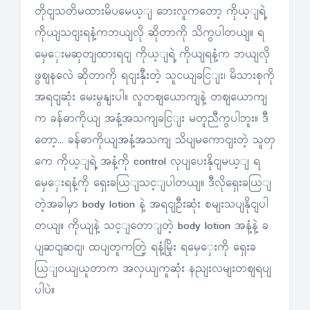
တိုငျသတိမထားမိပမေယ့ျ ဘေးလူကတော့ ကိုယ့ျရဲ့
ကိုယျသငျးရနံ့ကဘယျလို ဆိုတာကို သိကွပါတယျ။ ရ
မှေှေးမဆှတျထားရငျ ကိုယ့ျရဲ့ ကိုယျရနံ့က ဘယျလို
ဖွဈနလေဲ ဆိုတာကို ရငျးနှီးတဲ့ သူငယျခငြျး၊ မိသားစုကို
အရငျဆုံး မေးမွနျးပါ။ လူတဈယောကျနဲ့ တဈယောကျ
က ခန်ဓာကိုယျ အနံ့အသကျခငြျး မတူညီကွပါဘူး။ ဒီ
တော့… ခန်ဓာကိုယျအနံ့အသကျ သိပျမကောငျးတဲ့ သူတှ
ကေ ကိုယ့ျရဲ့ အနံ့ကို control လုပျပေးနိုငျမယ့ျ ရ
မှေှေးရနံ့ကို ရှေးခယြျသင့ျပါတယျ။ ဒီလိုရှေးခယြျ
တဲ့အခါမှာ body lotion နဲ့ အရငျဦးဆုံး စမျးသပျနိုငျပါ
တယျ။ ကိုယျနဲ့ သင့ျတောျတဲ့ body lotion အနံ့နဲ့ ခ
ပျဆငျဆငျ၊ ထပျတူကတြဲ့ ရနံ့မြိုး ရမှေှေးကို ရှေးခ
ယြျဝယျယူတာက အလှယျကူဆုံး နညျးလမျးတဈရပျ
ပါပဲ။