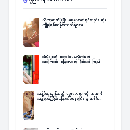
လူကြိုက်များသောသတင်း
လိုတာထက်ပိုပြီး ရေသောက်ရင်လည်း ဆိုး
ကျိုးဖြစ်စေနိုင်တာသိရဲ့လား
အိမ့်ချစ်ကို တောင်းပန်လိုက်ရတဲ့
အကြောင်း ပြောလာတဲ့ ခိုင်သင်းကြည်
အနံ့ခံထူးချွန်သည့် ခွေးလေးစကမ့် အသက်
အန္တရာယ်ခြိမ်းခြောက်ခံနေရပြီး မူးယစ်ဂိုဏ်း
က ဆုကြေးထုတ်ထား