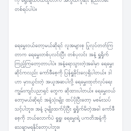
ကို ရွေးချယ်ဝယ်ယူတာက အလွယ်ကူဆုံး နည်းလမ်း
တစ်ရပ်ပါပဲ။
ရေမွှေးဝယ်တော့မယ်ဆိုရင် လူအများစု ပြုလုပ်တတ်ကြ
တာက ရေမွှေးတစ်ပုလင်းပြီး တစ်ပုလင်း အနံ့ ရှူရှိုက်
ကြည့်ကြတော့တာပါပဲ။ အနံ့ရောသွားတဲ့အခါမှာ ရေမွှေး
ဆိုင်ကလည်း ကော်ဖီစေ့ကို ပြန်ရှူခိုင်းလေ့ရှိပါတယ်။ ဒါ
ဟာ မှားယွင်းတဲ့ အယူအဆပါလို့ ရေမွှေးထုတ်လုပ်ရေး
ကျွမ်းကျင်ပညာရှင် တွေက ဆိုထားပါတယ်။ ရေမွှေးဝယ်
တော့မယ်ဆိုရင် အနံ့သုံးမျိုး ထပ်ပိုပြီးတော့ မစမ်းသပ်
သင့်ပါဘူး။ အနံ့ ၃မျိုးထက်ပိုပြီး ရှူရှိုက်မိတဲ့အခါ ကော်ဖီ
စေ့ကို ဘယ်လောက်ပဲ ရှူရှူ၊ ရေမွှေးရဲ့ ပကတိအနံ့ကို
သေချာမရနိုင်တော့ပါဘူး။