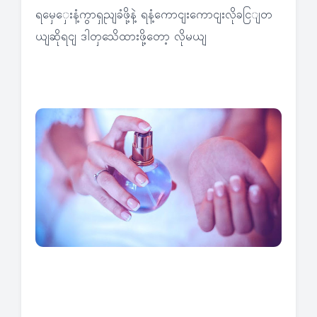
ရမှေှေးနံ့ကွာရှညျခံဖို့နဲ့ ရနံ့ကောငျးကောငျးလိုခငြျတ
ယျဆိုရငျ ဒါတှသေိထားဖို့တော့ လိုမယျ