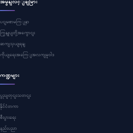
အမွနျလင့ျချမြား
ပငျမစာမကြျနှာ
ကြှနျုပျတို့အကွောငျး
ဆကျသှယျရနျ
ကိုယျရေးအခကြျအလကျမူဝါဒ
ကဏ္ဍများ
ပွညျတှငျးသတငျး
နိုင်ငံတကာ
စီးပွားရေး
နည်းပညာ