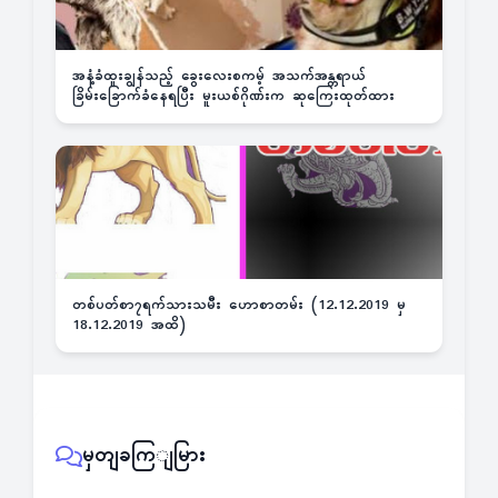
အနံ့ခံထူးချွန်သည့် ခွေးလေးစကမ့် အသက်အန္တရာယ်
ခြိမ်းခြောက်ခံနေရပြီး မူးယစ်ဂိုဏ်းက ဆုကြေးထုတ်ထား
တစ်ပတ်စာ၇ရက်သားသမီး ဟောစာတမ်း (12.12.2019 မှ
18.12.2019 အထိ)
မှတျခကြျမြား