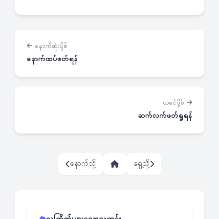
နောက်ဆုံးပို့စ်
နောက်ထပ်ဖတ်ရန်
ယခင်ပို့စ်
ဆက်လက်ဖတ်ရှုရန်
နောက်သို့
ရှေ့သို့