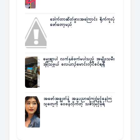
ဒေါက်တာဆိတ်ဖွားအကြောင်း ရိုက်ကူးပုံ
ဖော်တော့မည်
မွေးရာပါ လက်နှစ်ဖက်မပါသည့် အမျိုးသမီး
အံ့သြဖွယ် လေယာဉ်မောင်းလိုင်စင်ရရှိ
အဖော်အချွတ်နဲ့ အနုပညာကြေးမြင့်နေကြ
သူတွေကို ဝေဖန်လိုက်တဲ့ သင်္ဇာမြင့်မိုရ်