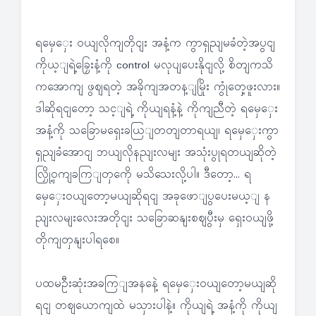
ရမှေှေး ဝယျလိုကျတိုငျး အနံ့က ကွာရှညျမခံတဲ့အပွငျ
ကိုယ့ျရဲ့ခြှေးနံ့ကို control မလုပျပေးနိုငျလို့ စိတျကသိ
ကအောကျ ဖွဈရတဲ့ အခိုကျအတန့ျမြိုး ကွုံတှေ့ဖူးလား။
ဒါဆိုရငျတော့ သင့ျရဲ့ ကိုယျရနံ့နဲ့ ကိုကျညီတဲ့ ရမှေှေး
အနံ့ကို သခြောမရှေးခယြျတတျတာရယျ၊ ရမှေှေးကွာ
ရှညျခံအောငျ ဘယျလိုနညျးလမျး အသုံးပွုရတယျဆိုတဲ့
လြှို့ဝှကျခကြျတှကေို မသိသေးလို့ပါ။ ဒီတော့… ရ
မှေှေးဝယျတော့မယျဆိုရငျ အခုဖောျပွပေးမယ့ျ န
ညျးလမျးလေးအတိုငျး သခြောဆနျးစဈပွီးမှ ရှေးဝယျဖို့
တိုကျတှနျးပါရစေ။
ပထမဦးဆုံးအခကြျအနနေဲ့ ရမှေှေးဝယျတော့မယျဆို
ရငျ တဈယောကျထဲ မသှားပါနဲ့။ ကိုယျရဲ့ အနံ့ကို ကိုယျ