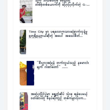
သူ့ကို ဘယ်တော့မှ မမုန်းတဲ့
တစ်စုံတစ်ယောက်ကို ပြောပြလိုက်တဲ့ G-
Fatt
Time City မှာ ပရလောကသားခြောက်လှန့်မှု
တွေရှိနေတယ်ဆိုတဲ့ အပေါ် အသေးစိတ်
ပြန်ပြောပြလာတဲ့ Times City Project
Director ဦးမြတ်မင်း
”စီးပွားအမြန် တက်လွယ်သည့် နမောငါး
ချက် ဂါထာတော်” ……
အပြေးပြိုင်ပွဲမှာ ရွှေတံဆိပ် သုံးခု ရခဲ့ပေမယ့်
ဝတ်ထားတဲ့ ဖိနပ်ကြောင့် တစ်ကမ္ဘာလုံးက
အံ့အားသင့်ခဲ့ရတဲ့ အဖြစ်မှန်