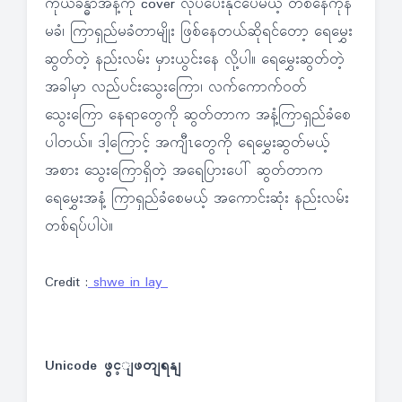
ကိုယ်ခန္ဓာအနံ့ကို cover လုပ်ပေးနိုင်ပေမယ့် တစ်နေကုန်
မခံ၊ ကြာရှည်မခံတာမျိုး ဖြစ်နေတယ်ဆိုရင်တော့ ရေမွှေး
ဆွတ်တဲ့ နည်းလမ်း မှားယွင်းနေ လို့ပါ။ ရေမွှေးဆွတ်တဲ့
အခါမှာ လည်ပင်းသွေးကြော၊ လက်ကောက်ဝတ်
သွေးကြော နေရာတွေကို ဆွတ်တာက အနံ့ကြာရှည်ခံစေ
ပါတယ်။ ဒါ့ကြောင့် အကျီၤတွေကို ရေမွှေးဆွတ်မယ့်
အစား သွေးကြောရှိတဲ့ အရေပြားပေါ် ဆွတ်တာက
ရေမွှေးအနံ့ ကြာရှည်ခံစေမယ့် အကောင်းဆုံး နည်းလမ်း
တစ်ရပ်ပါပဲ။
Credit :
shwe in lay
Unicode ဖွင့ျဖတျရနျ