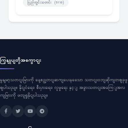
ပြည်တွင်းသတင်း
(5116)
ကြှနျုပျတို့အကွောငျး
မွနျမာ့သတငျးမြားကို နေ့စဥျတငျဆကျပေးနသေော သတငျးဝဘျဆိုကျတဈခုဖွ
ဈပါသညျ။ နိုငျငံရေး၊ စီးပှားရေး၊ လူမှုရေး နှင့ျ အခွားသတငျးအခကြျအလ
ကျမြားကို ဖတျရှုနိုငျပါသညျ။