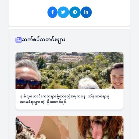
ဆက်စပ်သတင်းများ
ချစ်သူဟောင်းကတရားစွဲထားတဲ့အမှုကနေ သိန်းတစ်ရာနဲ့
အာမခံရသွားတဲ့ မိုးအောင်ရင်