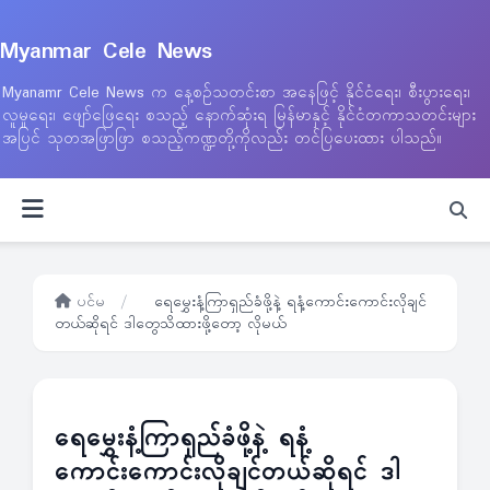
Myanmar Cele News
Myanamr Cele News က နေ့စဉ်သတင်းစာ အနေဖြင့် နိုင်ငံရေး၊ စီးပွားရေး၊
လူမှုရေး၊ ဖျော်ဖြေရေး စသည့် နောက်ဆုံးရ မြန်မာနှင့် နိုင်ငံတကာသတင်းများ
အပြင် သုတအဖြာဖြာ စသည့်ကဏ္ဍတို့ကိုလည်း တင်ပြပေးထား ပါသည်။
ပင်မ
/
ရေမွှေးနံ့ကြာရှည်ခံဖို့နဲ့ ရနံ့ကောင်းကောင်းလိုချင်
တယ်ဆိုရင် ဒါတွေသိထားဖို့တော့ လိုမယ်
ရေမွှေးနံ့ကြာရှည်ခံဖို့နဲ့ ရနံ့
ကောင်းကောင်းလိုချင်တယ်ဆိုရင် ဒါ