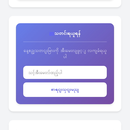
သတင်းရယူရန်
နေ့စဥျသတငျးမြားကို အီးမေးလျဖွင့ျ လကျခံရယူ
ပါ
စာရငျးသှငျးမညျ