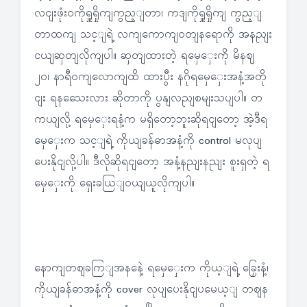
လငျးဖုံးဝကိုရှူရှိုကျကွည့ျတာ၊ ကဒျကိုရှူရှိုကျ ကွည့ျ
တာထကျ သင့ျရဲ့ လကျကောကျဝတျနရောကို အနညျး
ငယျဆှတျလိုကျပါ။ ဆှတျထားတဲ့ ရမှေှေးကို မိနဈ
၂၀၊ နာရီဝကျလောကျထိ ထားပွီး နဂိုရမှေှေးအနံ့အတို
ငျး ရနသေေးလား ဆိုတာကို ပွနျလညျစမျးသပျပါ။ တ
ကယျလို့ ရမှေှေးရနံ့က မရှိတော့ဘူးဆိုရငျတော့ အဲ့ဒီရ
မှေှေးက သင့ျရဲ့ ကိုယျခန်ဓာအနံ့ကို control မလုပျ
ပေးနိုငျလို့ပါ။ ဒီလိုဆိုရငျတော့ အနံ့နညျးနညျး စူးရှတဲ့ ရ
မှေှေးကို ရှေးခယြျဝယျယူလိုကျပါ။
နောကျတဈခကြျအနနေဲ့ ရမှေှေးက ကိုယ့ျရဲ့ ခြှေးနံ့၊
ကိုယျခန်ဓာအနံ့ကို cover လုပျပေးနိုငျပမေယ့ျ တဈန