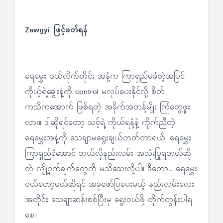
Zawgyi ဖြင့်ဖတ်ရန်
ရေမွှေး ဝယ်လိုက်တိုင်း အနံ့က ကြာရှည်မခံတဲ့အပြင်
ကိုယ့်ရဲ့ချွေးနံ့ကို control မလုပ်ပေးနိုင်လို့ စိတ်
ကသိကအောက် ဖြစ်ရတဲ့ အခိုက်အတန့်မျိုး ကြုံတွေ့ဖူး
လား။ ဒါဆိုရင်တော့ သင့်ရဲ့ ကိုယ်ရနံ့နဲ့ ကိုက်ညီတဲ့
ရေမွှေးအနံ့ကို သေချာမရွေးချယ်တတ်တာရယ်၊ ရေမွှေး
ကြာရှည်ခံအောင် ဘယ်လိုနည်းလမ်း အသုံးပြုရတယ်ဆို
တဲ့ လျှို့ဝှက်ချက်တွေကို မသိသေးလို့ပါ။ ဒီတော့… ရေမွှေး
ဝယ်တော့မယ်ဆိုရင် အခုဖော်ပြပေးမယ့် နည်းလမ်းလေး
အတိုင်း သေချာဆန်းစစ်ပြီးမှ ရွေးဝယ်ဖို့ တိုက်တွန်းပါရ
စေ။