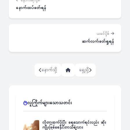
နောက်ဆုံးပို့စ်
နောက်ထပ်ဖတ်ရန်
ယခင်ပို့စ်
ဆက်လက်ဖတ်ရှုရန်
နောက်သို့
ရှေ့သို့
လူကြိုက်များသောသတင်း
လိုတာထက်ပိုပြီး ရေသောက်ရင်လည်း ဆိုး
ကျိုးဖြစ်စေနိုင်တာသိရဲ့လား