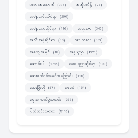
အစားအသောက်
အဆိုအမိန့်
(397)
(27)
အမျိုးသမီးဆိုင်ရာ
(260)
အမျိုးသားဆိုင်ရာ
အလှအပ
(116)
(346)
အသီးအနှံဆိုင်ရာ
အားကစား
(90)
(509)
အတွေးအမြင်
အနုပညာ
(18)
(1921)
ဆောင်းပါး
ဆေးပညာဆိုင်ရာ
(1744)
(193)
ဆေးဖက်ဝင်အပင်အကြောင်း
(110)
ဆေးမြီးတို
ဗေဒင်
(87)
(154)
ရွေးကောက်ပွဲသတင်း
(397)
ပြည်တွင်းသတင်း
(5116)