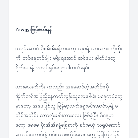
Zawgyiဖြင့်ဖတ်ရန်
သရုပ်ဆောင် ပိုးအိအိခန့်ကတော့ သူမရဲ့ သားလေး ကိုကိုး
ကို တစ်နေ့တစ်မျိုး မရိုးရအောင် ဆင်ပေး ဓါတ်ပုံတွေ
ရိုက်ပေးနဲ့ အလုပ်ရှုပ်နေရှာပါတယ်နော်။
သားလေးကိုကိုး ကလည်း အမေဆင်တဲ့အတိုင်းကို
အိုက်တင်အပြည့်နေတတ်လွန်းသူလေးပါပဲ။ မနေ့ကပုံတွေ
မှာတော့ အဖေဖြစ်သူ မြန်မာ့လက်ရွေးစင်အောင်သူရဲ့ စ
တိုင်အတိုင်း ဘောလုံးမင်းသားလေး ဖြစ်ခဲ့ပြီး ဒီနေ့မှာ
တော့ မေမေ ပိုးအိအိခန့်ခြေရာကို နင်းမယ့် သရုပ်ဆောင်
ကောင်းကောင်းနဲ့ မင်းသားစတိုင်လေး တွေ့မြင်ကြရပြန်