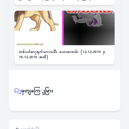
တစ်ပတ်စာ၇ရက်သားသမီး ဟောစာတမ်း (12.12.2019 မှ
18.12.2019 အထိ)
မှတျခကြျမြား