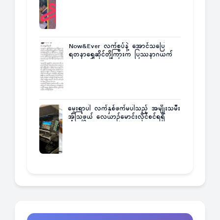
အံ့အားသင့်ခဲ့ရတဲ့ အဖြစ်မှန်
Now&Ever လက်စွပ်နဲ့ အောင်သပြေ
ရတနာရွှေဆိုင်တို့ကြားက ပြဿနာဂယက်
မွေးရာပါ လက်နှစ်ဖက်မပါသည့် အမျိုးသမီး
အံ့သြဖွယ် လေယာဉ်မောင်းလိုင်စင်ရရှိ