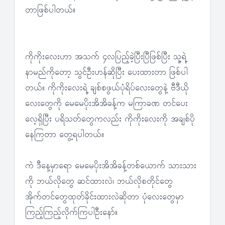
တာဖြစ်ပါတယ်။
ကိုကိုးလေးဟာ အသက် ၄လပြည့်ခဲ့ပြီးပြီဖြစ်ပြီး သူ့ရဲ့
နာမည်ကိုတော့ သွင်ဦးဟန်ဆိုပြီး ပေးထားတာ ဖြစ်ပါ
တယ်။ ကိုကိုးလေးရဲ့ ချစ်စဖွယ်ပုံရိပ်လေးတွေနဲ့ ဗီဒီယို
လေးတွေကို မေမေပိုးအိအိခန့်က မကြာခဏ တင်ပေး
လေ့ရှိပြီး ပရိသတ်တွေကလည်း ကိုကိုးလေးကို အချစ်ပို
နေကြတာ တွေ့ရပါတယ်။
ကဲ ဒီနေ့မှာရော မေမေပိုးအိအိခန့်တစ်ယောက် သားသား
ကို ဘယ်လိုတွေ ဆင်ထားလဲ၊ ဘယ်လိုစတိုင်တွေ
အိုက်တင်တွေထုတ်ခိုင်းထားလဲဆိုတာ ပုံလေးတွေမှာ
ကြည့်ကြည့်လိုက်ကြပါဦးနော်။