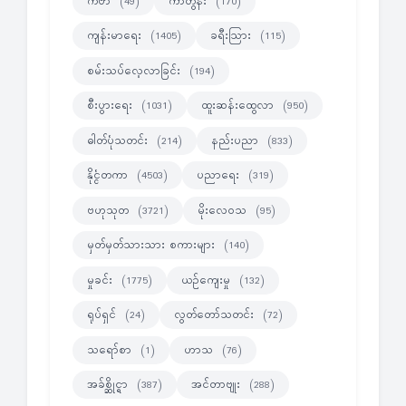
ကဗ်ာ
ကာတွန်း
(49)
(170)
ကျန်းမာရေး
ခရီးသြား
(1405)
(115)
စမ်းသပ်လေ့လာခြင်း
(194)
စီးပွားရေး
ထူးဆန်းထွေလာ
(1031)
(950)
ဓါတ်ပုံသတင်း
နည်းပညာ
(214)
(833)
နိုင္ငံတကာ
ပညာရေး
(4503)
(319)
ဗဟုသုတ
မိုးလေဝသ
(3721)
(95)
မှတ်မှတ်သားသား စကားများ
(140)
မှုခင်း
ယဉ်ကျေးမှု
(1775)
(132)
ရုပ်ရှင်
လွတ်တော်သတင်း
(24)
(72)
သရော်စာ
ဟာသ
(1)
(76)
အခ်စ္ဆိုင္ရာ
အင်တာဗျုး
(387)
(288)