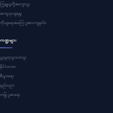
ကြှနျုပျတို့အကွောငျး
ဆကျသှယျရနျ
ကိုယျရေးအခကြျအလကျမူဝါဒ
ကဏ္ဍများ
ပွညျတှငျးသတငျး
နိုင်ငံတကာ
စီးပွားရေး
နည်းပညာ
ကနြျးမာရေး