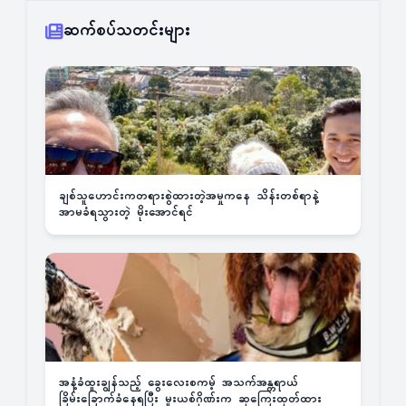
ဆက်စပ်သတင်းများ
ချစ်သူဟောင်းကတရားစွဲထားတဲ့အမှုကနေ သိန်းတစ်ရာနဲ့
အာမခံရသွားတဲ့ မိုးအောင်ရင်
အနံ့ခံထူးချွန်သည့် ခွေးလေးစကမ့် အသက်အန္တရာယ်
ခြိမ်းခြောက်ခံနေရပြီး မူးယစ်ဂိုဏ်းက ဆုကြေးထုတ်ထား