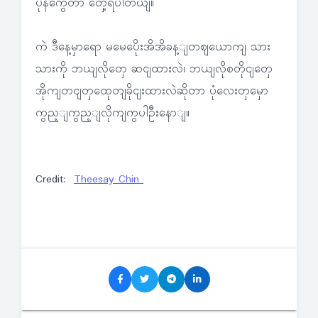
ပိုနကွေတာ တှေ့ရပါတယျ။
ကဲ ဒီနေ့မှာရော မမေပေိုးအိအိခန့ျတဈယောကျ သား
သားကို ဘယျလိုတှေ ဆငျထားလဲ၊ ဘယျလိုစတိုငျတှေ
အိုကျတငျတှထေုတျခိုငျးထားလဲဆိုတာ ပုံလေးတှမှော
ကွည့ျကွည့ျလိုကျကွပါဦးနောျ။
Credit:
Theesay Chin