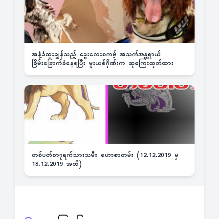
အနံ့ခံထူးချွန်သည့် ခွေးလေးစကမ့် အသက်အန္တရာယ်
ခြိမ်းခြောက်ခံနေရပြီး မူးယစ်ဂိုဏ်းက ဆုကြေးထုတ်ထား
တစ်ပတ်စာ၇ရက်သားသမီး ဟောစာတမ်း (12.12.2019 မှ
18.12.2019 အထိ)