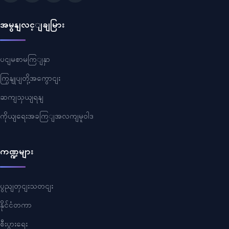
အမွနျလင့ျချမြား
ပငျမစာမကြျနှာ
ကြှနျုပျတို့အကွောငျး
ဆကျသှယျရနျ
ကိုယျရေးအခကြျအလကျမူဝါဒ
ကဏ္ဍများ
ပွညျတှငျးသတငျး
နိုင်ငံတကာ
စီးပွားရေး