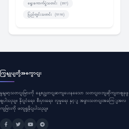
ရွေးကောက်ပွဲသတင်း
(397)
ပြည်တွင်းသတင်း
(5116)
ကြှနျုပျတို့အကွောငျး
မွနျမာ့သတငျးမြားကို နေ့စဥျတငျဆကျပေးနသေော သတငျးဝဘျဆိုကျတဈခုဖွ
ဈပါသညျ။ နိုငျငံရေး၊ စီးပှားရေး၊ လူမှုရေး နှင့ျ အခွားသတငျးအခကြျအလ
ကျမြားကို ဖတျရှုနိုငျပါသညျ။