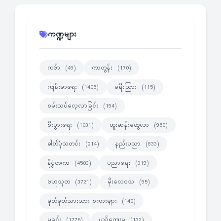
ကဏ္ဍများ
ကဗ်ာ
ကာတွန်း
(49)
(170)
ကျန်းမာရေး
ခရီးသြား
(1405)
(115)
စမ်းသပ်လေ့လာခြင်း
(194)
စီးပွားရေး
ထူးဆန်းထွေလာ
(1031)
(950)
ဓါတ်ပုံသတင်း
နည်းပညာ
(214)
(833)
နိုင္ငံတကာ
ပညာရေး
(4503)
(319)
ဗဟုသုတ
မိုးလေဝသ
(3721)
(95)
မှတ်မှတ်သားသား စကားများ
(140)
မှုခင်း
ယဉ်ကျေးမှု
(1775)
(132)