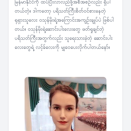
မြန်မာနိုင်ငံကို ထပ်ပြီးလာလည်ဖို့အစီအစဉ်လည်း ရှိပါ
တယ်တဲ့။ ဒါကတော့ ပရိသတ်ကြီးစိတ်ဝင်စားနေတဲ့
ရုရှားသူလေး ဝသုန်မိုးရဲ့အကြောင်းအကျဉ်းချုပ်ပဲ ဖြစ်ပါ
တယ်။ ဝသုန်မိုးရဲ့ဆောင်းပါးလေးတွေ ဖတ်ရှုချင်တဲ့
ပရိသတ်ကြီးအတွက်လည်း သူရေးသားခဲ့တဲ့ ဆောင်းပါး
လေးတွေရဲ့ လင့်ခ်လေးကို မျှဝေပေးလိုက်ပါတယ်နော်။