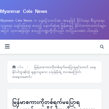
Myanmar Cele News
Myanamr Cele News က နေ့စဉ်သတင်းစာ အနေဖြင့် နိုင်ငံရေး၊ စီးပွားရေး၊
လူမှုရေး၊ ဖျော်ဖြေရေး စသည့် နောက်ဆုံးရ မြန်မာနှင့် နိုင်ငံတကာသတင်းများ
အပြင် သုတအဖြာဖြာ စသည့်ကဏ္ဍတို့ကိုလည်း တင်ပြပေးထား ပါသည်။
ပင်မ
/
မြန်မာစကားကိုတစ်ရက်မပြောရရင်တောင် မနေ
နိုင်ပါဘူးဆိုတဲ့ ရုရှားသူလေး ဝသုန်မိုးရဲ့ ဘဝအကြောင်း
တစေ့တစောင်း
မြန်မာစကားကိုတစ်ရက်မပြောရ