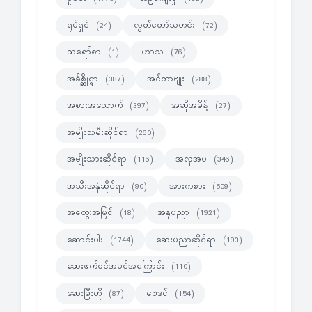
ရုပ်ရှင်
လွတ်တော်သတင်း
(24)
(72)
သရော်စာ
ဟာသ
(1)
(76)
အခ်စ္ဆိုင္ရာ
အင်တာဗျုး
(387)
(288)
အစားအသောက်
အဆိုအမိန့်
(397)
(27)
အမျိုးသမီးဆိုင်ရာ
(260)
အမျိုးသားဆိုင်ရာ
အလှအပ
(116)
(346)
အသီးအနှံဆိုင်ရာ
အားကစား
(90)
(509)
အတွေးအမြင်
အနုပညာ
(18)
(1921)
ဆောင်းပါး
ဆေးပညာဆိုင်ရာ
(1744)
(193)
ဆေးဖက်ဝင်အပင်အကြောင်း
(110)
ဆေးမြီးတို
ဗေဒင်
(87)
(154)