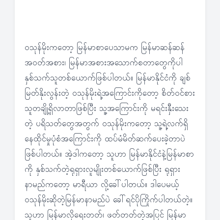
ဝသုန်မိုးကတော့ မြန်မာစာပေသာမက မြန်မာဆန်ဆန်
အဝတ်အစား၊ မြန်မာအစားအသောက်စတာတွေကိုပါ
နှစ်သက်သူတစ်ယောက်ဖြစ်ပါတယ်။ မြန်မာနိုင်ငံကို ချစ်
မြတ်နိုးလွန်းတဲ့ ဝသုန်မိုးရဲ့အကြောင်းကိုတော့ စိတ်ဝင်စား
သူတချို့ရှိလာတာဖြစ်ပြီး သူ့အကြောင်းကို မရင်းနှီးသေး
တဲ့ ပရိသတ်တွေအတွက် ဝသုန်မိုးကတော့ သူ့ရဲ့လက်ရှိ
နေထိုင်မှုပုံစံအကြောင်းကို ထပ်မံမိတ်ဆက်ပေးခဲ့တာပဲ
ဖြစ်ပါတယ်။ အဲ့ဒါကတော့ သူဟာ မြန်မာနိုင်ငံနဲ့မြန်မာစာ
ကို နှစ်သက်တဲ့ရုရှားလူမျိုးတစ်ယောက်ဖြစ်ပြီး ရုရှား
နာမည်ကတော့ မာရီယာ လို့ခေါ်ပါတယ်။ ဒါပေမယ့်
ဝသုန်မိုးဆိုတဲ့မြန်မာနာမည်ပဲ ခေါ်ရင်ပိုကြိုက်ပါတယ်တဲ့။
သူဟာ မြန်မာလိုရေးတတ်၊ ဖတ်တတ်တဲ့အပြင် မြန်မာ