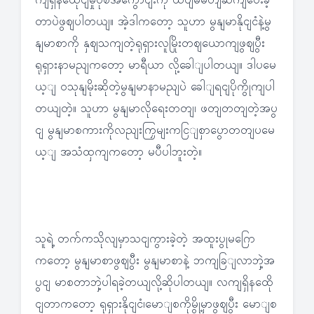
ကျရှိနထေိုငျမှုပုံစံအကွောငျးကို ထပျမံမိတျဆကျပေးခဲ့
တာပဲဖွဈပါတယျ။ အဲ့ဒါကတော့ သူဟာ မွနျမာနိုငျငံနဲ့မွ
နျမာစာကို နှဈသကျတဲ့ရုရှားလူမြိုးတဈယောကျဖွဈပွီး
ရုရှားနာမညျကတော့ မာရီယာ လို့ခေါျပါတယျ။ ဒါပမေ
ယ့ျ ဝသုနျမိုးဆိုတဲ့မွနျမာနာမညျပဲ ခေါျရငျပိုကွိုကျပါ
တယျတဲ့။ သူဟာ မွနျမာလိုရေးတတျ၊ ဖတျတတျတဲ့အပွ
ငျ မွနျမာစကားကိုလညျးကြှမျးကငြျစှာပွောတတျပမေ
ယ့ျ အသံထှကျကတော့ မပီပါဘူးတဲ့။
သူရဲ့ တက်ကသိုလျမှာသငျကွားခဲ့တဲ့ အထူးပွုမဂြော
ကတော့ မွနျမာစာဖွဈပွီး မွနျမာစာနဲ့ ဘကျခြျလာဘှဲ့အ
ပွငျ မာစတာဘှဲ့ပါရခဲ့တယျလို့ဆိုပါတယျ။ လကျရှိနထေို
ငျတာကတော့ ရုရှားနိုငျငံ၊မောျစကိုမွို့မှာဖွဈပွီး မောျစ