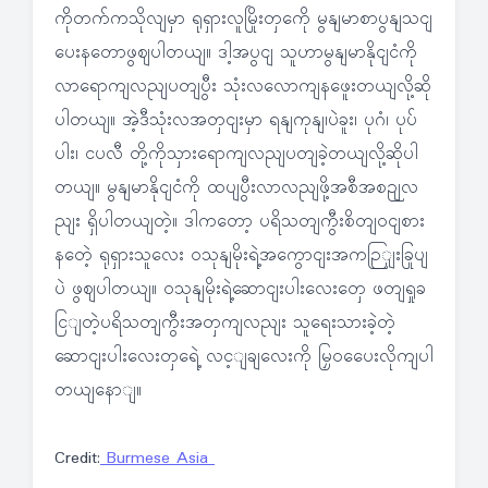
ကိုတက်ကသိုလျမှာ ရုရှားလူမြိုးတှကေို မွနျမာစာပွနျသငျ
ပေးနတောဖွဈပါတယျ။ ဒါ့အပွငျ သူဟာမွနျမာနိုငျငံကို
လာရောကျလညျပတျပွီး သုံးလလောကျနဖေူးတယျလို့ဆို
ပါတယျ။ အဲ့ဒီသုံးလအတှငျးမှာ ရနျကုနျ၊ပဲခူး၊ ပုဂံ၊ ပုပ်
ပါး၊ ငပလီ တို့ကိုသှားရောကျလညျပတျခဲ့တယျလို့ဆိုပါ
တယျ။ မွနျမာနိုငျငံကို ထပျပွီးလာလညျဖို့အစီအစဉျလ
ညျး ရှိပါတယျတဲ့။ ဒါကတော့ ပရိသတျကွီးစိတျဝငျစား
နတေဲ့ ရုရှားသူလေး ဝသုနျမိုးရဲ့အကွောငျးအကဉြျးခြုပျ
ပဲ ဖွဈပါတယျ။ ဝသုနျမိုးရဲ့ဆောငျးပါးလေးတှေ ဖတျရှုခ
ငြျတဲ့ပရိသတျကွီးအတှကျလညျး သူရေးသားခဲ့တဲ့
ဆောငျးပါးလေးတှရေဲ့ လင့ျချလေးကို မြှဝပေေးလိုကျပါ
တယျနောျ။
Credit:
Burmese Asia