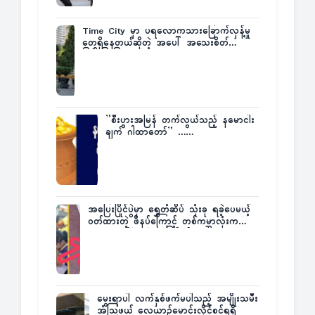
Time City မှာ ပရလောကသားခြောက်လှန့်မှု
တွေရှိနေတယ်ဆိုတဲ့ အပေါ် အသေးစိတ်
ပြန်ပြောပြလာတဲ့ Times City Project
Director ဦးမြတ်မင်း
”စီးပွားအမြန် တက်လွယ်သည့် နမောငါး
ချက် ဂါထာတော်” ……
အပြေးပြိုင်ပွဲမှာ ရွှေတံဆိပ် သုံးခု ရခဲ့ပေမယ့်
ဝတ်ထားတဲ့ ဖိနပ်ကြောင့် တစ်ကမ္ဘာလုံးက
အံ့အားသင့်ခဲ့ရတဲ့ အဖြစ်မှန်
မွေးရာပါ လက်နှစ်ဖက်မပါသည့် အမျိုးသမီး
အံ့သြဖွယ် လေယာဉ်မောင်းလိုင်စင်ရရှိ