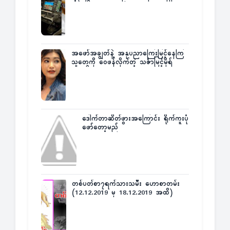
အဖော်အချွတ်နဲ့ အနုပညာကြေးမြင့်နေကြ
သူတွေကို ဝေဖန်လိုက်တဲ့ သင်္ဇာမြင့်မိုရ်
ဒေါက်တာဆိတ်ဖွားအကြောင်း ရိုက်ကူးပုံ
ဖော်တော့မည်
တစ်ပတ်စာ၇ရက်သားသမီး ဟောစာတမ်း
(12.12.2019 မှ 18.12.2019 အထိ)