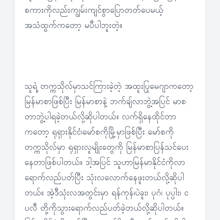
စကားကိုလည်းကျွမ်းကျင်စွာပြောတတ်ပေမယ့်
အသံထွက်ကတော့ မပီပါဘူးတဲ့။
သူရဲ့ တက္ကသိုလ်မှာသင်ကြားခဲ့တဲ့ အထူးပြုမေဂျာကတော့
မြန်မာစာဖြစ်ပြီး မြန်မာစာနဲ့ ဘက်ချ်လာဘွဲ့အပြင် မာစ
တာဘွဲ့ပါရခဲ့တယ်လို့ဆိုပါတယ်။ လက်ရှိနေထိုင်တာ
ကတော့ ရုရှားနိုင်ငံ၊မော်စကိုမြို့မှာဖြစ်ပြီး မော်စကို
တက္ကသိုလ်မှာ ရုရှားလူမျိုးတွေကို မြန်မာစာပြန်သင်ပေး
နေတာဖြစ်ပါတယ်။ ဒါ့အပြင် သူဟာမြန်မာနိုင်ငံကိုလာ
ရောက်လည်ပတ်ပြီး သုံးလလောက်နေဖူးတယ်လို့ဆိုပါ
တယ်။ အဲ့ဒီသုံးလအတွင်းမှာ ရန်ကုန်၊ပဲခူး၊ ပုဂံ၊ ပုပ္ပါး၊ င
ပလီ တို့ကိုသွားရောက်လည်ပတ်ခဲ့တယ်လို့ဆိုပါတယ်။