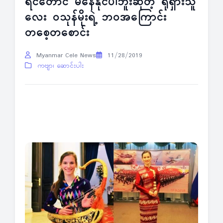
ရင်တောင် မနေနိုင်ပါဘူးဆိုတဲ့ ရုရှားသူ
လေး ဝသုန်မိုးရဲ့ ဘဝအကြောင်း
တစေ့တစောင်း
Myanmar Cele News
11/28/2019
ကဗျာ၊ ဆောင်းပါး