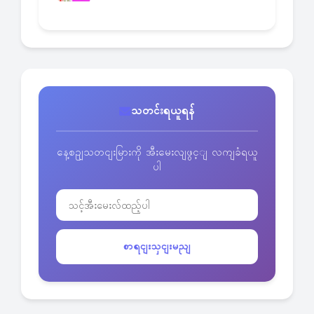
သတင်းရယူရန်
နေ့စဥျသတငျးမြားကို အီးမေးလျဖွင့ျ လကျခံရယူ
ပါ
စာရငျးသှငျးမညျ