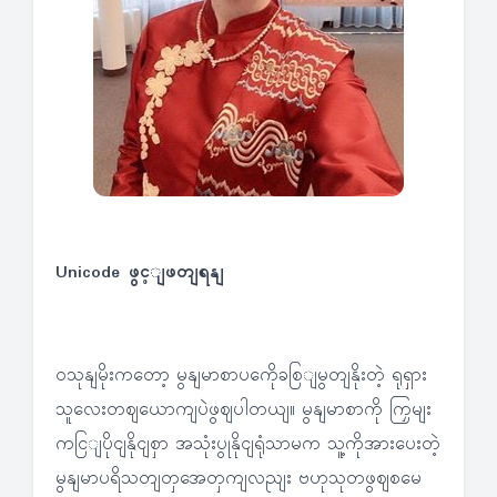
Unicode ဖွင့ျဖတျရနျ
ဝသုနျမိုးကတော့ မွနျမာစာပကေိုခစြျမွတျနိုးတဲ့ ရုရှား
သူလေးတဈယောကျပဲဖွဈပါတယျ။ မွနျမာစာကို ကြှမျး
ကငြျပိုငျနိုငျစှာ အသုံးပွုနိုငျရုံသာမက သူ့ကိုအားပေးတဲ့
မွနျမာပရိသတျတှအေတှကျလညျး ဗဟုသုတဖွဈစမေ