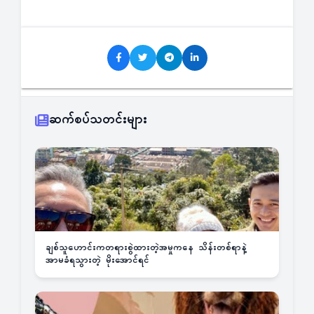
ဆက်စပ်သတင်းများ
ချစ်သူဟောင်းကတရားစွဲထားတဲ့အမှုကနေ သိန်းတစ်ရာနဲ့
အာမခံရသွားတဲ့ မိုးအောင်ရင်