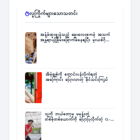
လူကြိုက်များသောသတင်း
အနံ့ခံထူးချွန်သည့် ခွေးလေးစကမ့် အသက်
အန္တရာယ်ခြိမ်းခြောက်ခံနေရပြီး မူးယစ်ဂိုဏ်း
က ဆုကြေးထုတ်ထား
အိမ့်ချစ်ကို တောင်းပန်လိုက်ရတဲ့
အကြောင်း ပြောလာတဲ့ ခိုင်သင်းကြည်
သူ့ကို ဘယ်တော့မှ မမုန်းတဲ့
တစ်စုံတစ်ယောက်ကို ပြောပြလိုက်တဲ့ G-
Fatt