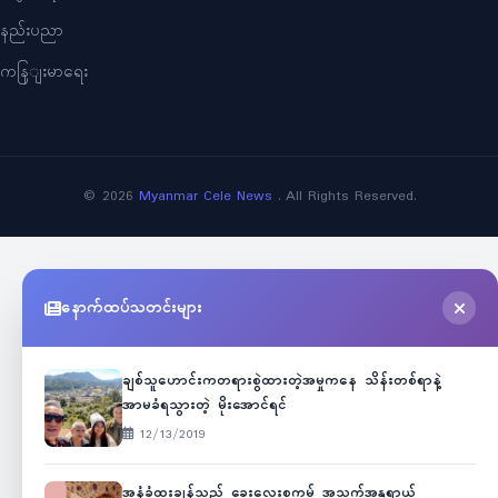
နည်းပညာ
ကနြျးမာရေး
©
2026
Myanmar Cele News
. All Rights Reserved.
နောက်ထပ်သတင်းများ
ချစ်သူဟောင်းကတရားစွဲထားတဲ့အမှုကနေ သိန်းတစ်ရာနဲ့
အာမခံရသွားတဲ့ မိုးအောင်ရင်
12/13/2019
အနံ့ခံထူးချွန်သည့် ခွေးလေးစကမ့် အသက်အန္တရာယ်