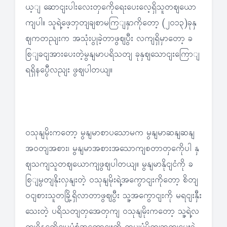
ယ့ျ ဆောငျးပါးလေးတှကေိုရေးပေးလေ့ရှိသူတဈယော
ကျပါ။ သူရဲ့ဖေ့ဘှတျချစာမကြျနှာကိုတော့ (၂၀၁၃)ခုနှ
ဈကတညျးက အသုံးပွုခဲ့တာဖွဈပွီး လကျရှိမှာတော့ ခ
စြျခငျအားပေးတဲ့မွနျမာပရိသတျ ခုနှဈသောငျးကြောျ
ရရှိနပွေီလညျး ဖွဈပါတယျ။
ဝသုနျမိုးကတော့ မွနျမာစာပသောမက မွနျမာဆနျဆနျ
အဝတျအစား၊ မွနျမာအစားအသောကျစတာတှကေိုပါ နှ
ဈသကျသူတဈယောကျဖွဈပါတယျ။ မွနျမာနိုငျငံကို ခ
စြျမွတျနိုးလှနျးတဲ့ ဝသုနျမိုးရဲ့အကွောငျးကိုတော့ စိတျ
ဝငျစားသူတခြို့ရှိလာတာဖွဈပွီး သူ့အကွောငျးကို မရငျးနှီး
သေးတဲ့ ပရိသတျတှအေတှကျ ဝသုနျမိုးကတော့ သူ့ရဲ့လ