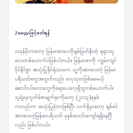
Zawgyiဖြင့်ဖတ်ရန်
ဝသုန်မိုးကတော့ မြန်မာစာပေကိုချစ်မြတ်နိုးတဲ့ ရုရှားသူ
လေးတစ်ယောက်ပဲဖြစ်ပါတယ်။ မြန်မာစာကို ကျွမ်းကျင်
ပိုင်နိုင်စွာ အသုံးပြုနိုင်ရုံသာမက သူ့ကိုအားပေးတဲ့ မြန်မာ
ပရိသတ်တွေအတွက်လည်း ဗဟုသုတဖြစ်စေမယ့်
ဆောင်းပါးလေးတွေကိုရေးပေးလေ့ရှိသူတစ်ယောက်ပါ။
သူရဲ့ဖေ့ဘွတ်ခ်စာမျက်နှာကိုတော့ (၂၀၁၃)ခုနှစ်
ကတည်းက အသုံးပြုခဲ့တာဖြစ်ပြီး လက်ရှိမှာတော့ ချစ်ခင်
အားပေးတဲ့မြန်မာပရိသတ် ခုနှစ်သောင်းကျော်ရရှိနေပြီ
လည်း ဖြစ်ပါတယ်။