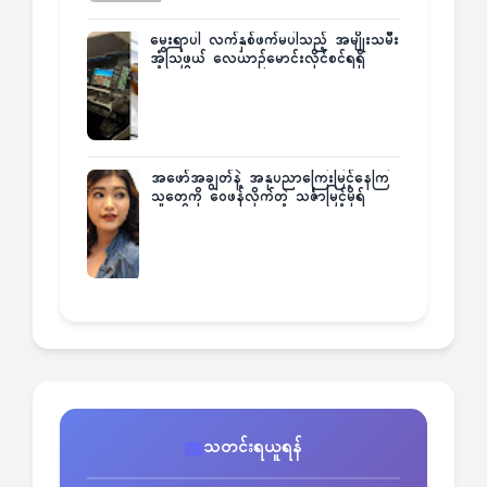
မွေးရာပါ လက်နှစ်ဖက်မပါသည့် အမျိုးသမီး
အံ့သြဖွယ် လေယာဉ်မောင်းလိုင်စင်ရရှိ
အဖော်အချွတ်နဲ့ အနုပညာကြေးမြင့်နေကြ
သူတွေကို ဝေဖန်လိုက်တဲ့ သင်္ဇာမြင့်မိုရ်
သတင်းရယူရန်