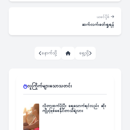
ယခင်ပို့စ်
ဆက်လက်ဖတ်ရှုရန်
နောက်သို့
ရှေ့သို့
လူကြိုက်များသောသတင်း
လိုတာထက်ပိုပြီး ရေသောက်ရင်လည်း ဆိုး
ကျိုးဖြစ်စေနိုင်တာသိရဲ့လား