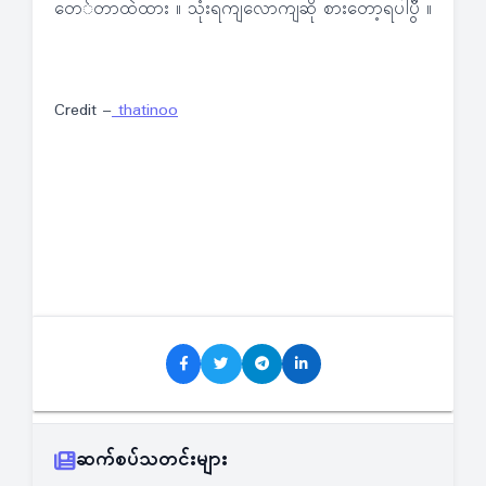
တေ်တာထဲထား ။ သုံးရကျလောကျဆို စားတော့ရပါပွီ ။
Credit –
thatinoo
ဆက်စပ်သတင်းများ