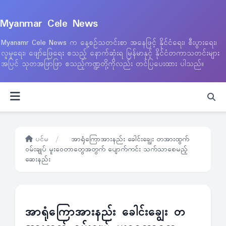
Myanmar Cele News
Myanamr Cele News က နေ့စဉ်သတင်းစာ အနေဖြင့် နိုင်ငံရေး၊ စီးပွားရေး၊
လူမှုရေး၊ ဖျော်ဖြေရေး စသည့် နောက်ဆုံးရ မြန်မာနှင့် နိုင်ငံတကာသတင်းများ
အပြင် သုတအဖြာဖြာ စသည့်ကဏ္ဍတို့ကိုလည်း တင်ပြပေးထား ပါသည်။
ပင်မ
/
အာရုံကြောအားနည်း ခေါင်းချွေး တအားထွက်
ဝမ်းချုပ် မူးဝေတာတွေအတွက် ပျောက်ကင်း သက်သာစေမည့်
ဆေးနည်း
အာရုံကြောအားနည်း ခေါင်းချွေး တ