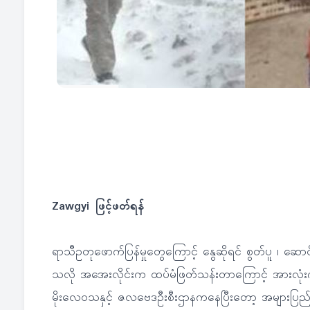
Zawgyi ဖြင့်ဖတ်ရန်
ရာသီဥတုဖောက်ပြန်မှုတွေကြောင့် နွေဆိုရင် စွတ်ပူ ၊ ဆော
သလို အအေးလိုင်းက ထပ်မံဖြတ်သန်းတာကြောင့် အားလုံးဂရု
မိုးလေဝသနှင့် ဇလဗေဒဦးစီးဌာနကနေပြီးတော့ အများပြည