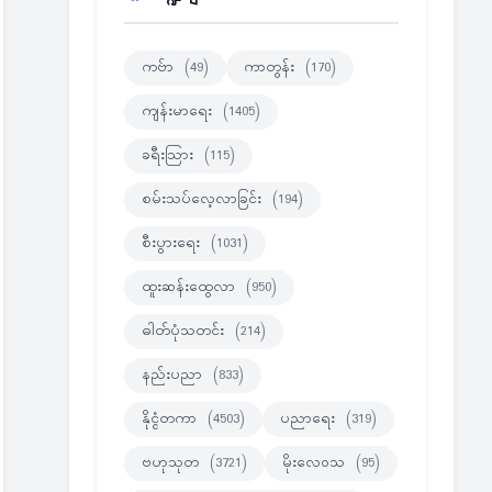
ကဗ်ာ
(49)
ကာတွန်း
(170)
ကျန်းမာရေး
(1405)
ခရီးသြား
(115)
စမ်းသပ်လေ့လာခြင်း
(194)
စီးပွားရေး
(1031)
ထူးဆန်းထွေလာ
(950)
ဓါတ်ပုံသတင်း
(214)
နည်းပညာ
(833)
နိုင္ငံတကာ
(4503)
ပညာရေး
(319)
ဗဟုသုတ
(3721)
မိုးလေဝသ
(95)