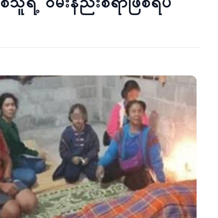
စ်သူရဲ့ ဝမ်းနည်းစရာဖြစ်ရပ်