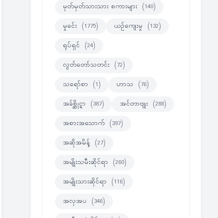
မှတ်မှတ်သားသား စကားများ
(140)
မှုခင်း
(1775)
ယဉ်ကျေးမှု
(132)
ရုပ်ရှင်
(24)
လွတ်တော်သတင်း
(72)
သရော်စာ
(1)
ဟာသ
(76)
အခ်စ္ဆိုင္ရာ
(387)
အင်တာဗျုး
(288)
အစားအသောက်
(397)
အဆိုအမိန့်
(27)
အမျိုးသမီးဆိုင်ရာ
(260)
အမျိုးသားဆိုင်ရာ
(116)
အလှအပ
(346)