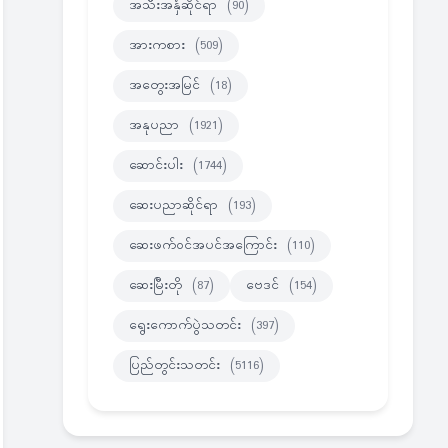
အသီးအနှံဆိုင်ရာ
(90)
အားကစား
(509)
အတွေးအမြင်
(18)
အနုပညာ
(1921)
ဆောင်းပါး
(1744)
ဆေးပညာဆိုင်ရာ
(193)
ဆေးဖက်ဝင်အပင်အကြောင်း
(110)
ဆေးမြီးတို
(87)
ဗေဒင်
(154)
ရွေးကောက်ပွဲသတင်း
(397)
ပြည်တွင်းသတင်း
(5116)