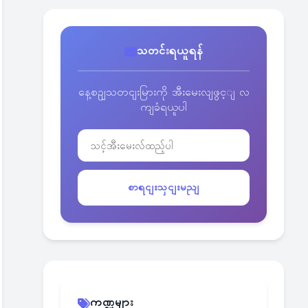
သတင်းရယူရန်
နေ့စဥျသတငျးမြားကို အီးမေးလျဖွင့ျ လ
ကျခံရယူပါ
စာရငျးသှငျးမညျ
ကဏ္ဍများ