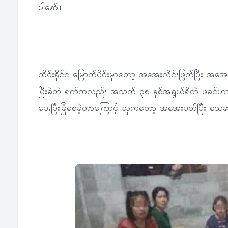
ပါနော်။
ထိုင်းနိုင်ငံ မြောက်ပိုင်းမှာတော့ အအေးလိုင်းဖြတ်ပြီး
ပြီးခဲ့တဲ့ ရက်ကလည်း အသက် ၃၈ နှစ်အရွယ်ရှိတဲ့ ဖခင်ဟ
ပေးပြီးခြုံစေခဲ့တာကြောင့် သူကတော့ အအေးပတ်ပြီး သေဆုံး