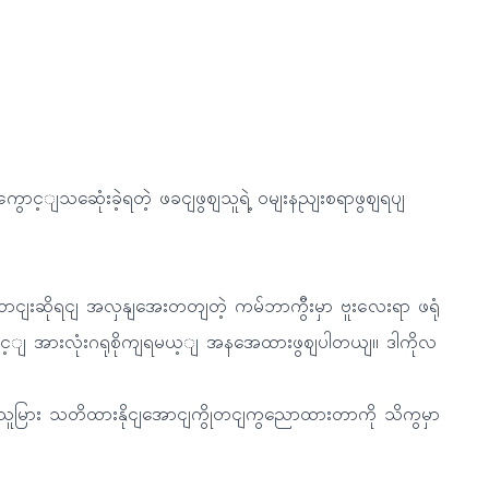
ျကွောင့ျသဆေုံးခဲ့ရတဲ့ ဖခငျဖွဈသူရဲ့ ဝမျးနညျးစရာဖွဈရပျ
ဆောငျးဆိုရငျ အလှနျအေးတတျတဲ့ ကမ်ဘာကွီးမှာ ဗူးလေးရာ ဖရုံ
င့ျ အားလုံးဂရုစိုကျရမယ့ျ အနအေထားဖွဈပါတယျ။ ဒါကိုလ
ူမြား သတိထားနိုငျအောငျကွိုတငျကွညောထားတာကို သိကွမှာ