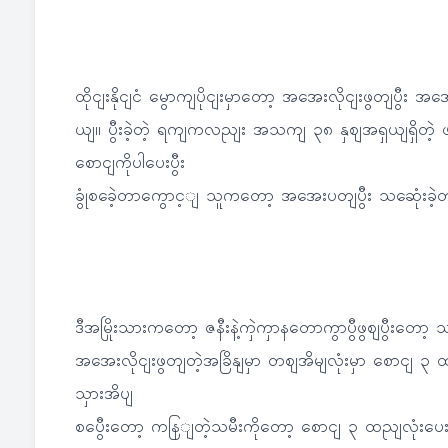
ထိုငျးနိုငျငံ မွောကျပိုငျးမှာတော့ အအေးလိုငျးဖွတျပွီ
ယျ။ ပွီးခဲ့တဲ့ ရကျကလညျး အသကျ ၃၈ နှဈအရှယျရှိတဲ့ 
စောငျကိုပါပေးပွီး
ခွုံစခေဲ့တာကွောင့ျ သူကတော့ အအေးပတျပွီး သဆေုံးခဲ့တ
ဒီအမြိုးသားကတော့ ဇနီးနဲ့ကှဲကှာနတောကွာပွီဖွဈပွီးတေ
အအေးလိုငျးဖွတျတဲ့အခြိနျမှာ တဈအိမျလုံးမှာ စောငျ ၃
သှားအိပျ
စပွေီးတော့ ကနြျတဲ့သမီးကိုတော့ စောငျ ၃ ထညျလုံးပေးခွ