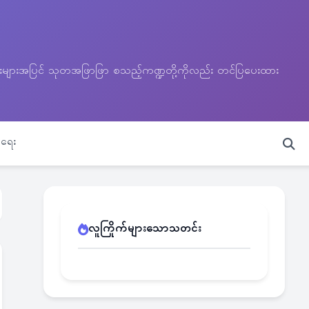
သတင်းများအပြင် သုတအဖြာဖြာ စသည့်ကဏ္ဍတို့ကိုလည်း တင်ပြပေးထား
ရေး
လူကြိုက်များသောသတင်း