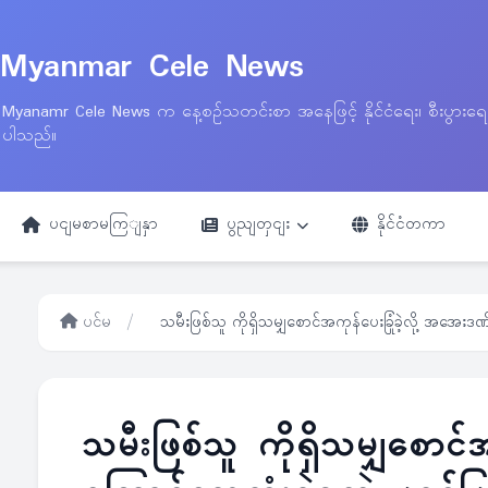
Myanmar Cele News
Myanamr Cele News က နေ့စဉ်သတင်းစာ အနေဖြင့် နိုင်ငံရေး၊ စီးပွားရ
ပါသည်။
ပငျမစာမကြျနှာ
ပွညျတှငျး
နိုင်ငံတကာ
ပင်မ
/
သမီးဖြစ်သူ ကိုရှိသမျှစောင်အကုန်ပေးခြုံခဲ့လို့ အအေးဒဏ
သမီးဖြစ်သူ ကိုရှိသမျှစောင်