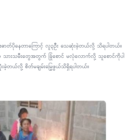
 အအေးဓာတ်ပိုနေတာကြောင့် လူ၃ဦး သေဆုံးခဲ့တယ်လို့ သိရပါတယ်။
ာ သားသမီးတွေအတွက် ခြုံစောင် မလုံလောက်လို့ သူစောင်ကိုပါ
ခဲ့တယ်လို့ စိတ်မချမ်းမြေ့ဖွယ်သိရှိရပါတယ်။