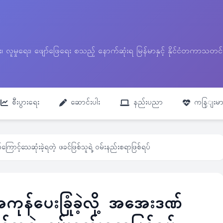
ေး၊ လူမှုရေး၊ ဖျော်ဖြေရေး စသည့် နောက်ဆုံးရ မြန်မာနှင့် နိုင်ငံတကာ
စီးပွားရေး
ဆောင်းပါး
နည်းပညာ
ကနြျးမာ
်ကြောင့်သေဆုံးခဲ့ရတဲ့ ဖခင်ဖြစ်သူရဲ့ ဝမ်းနည်းစရာဖြစ်ရပ်
အကုန်ပေးခြုံခဲ့လို့ အအေးဒဏ်