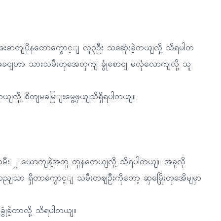
း အအေးဓာတျပိုနတောကွောင့ျ လူ၃ဦး သဆေုံးခဲ့တယျလို့ သိရပါတ
ဖခငျဟာ သားသမီးတှအေတှကျ ခွုံစောငျ မလုံလောကျလို့ သူ
ယျလို့ စိတျမခမြျးမွေ့ဖှယျသိရှိရပါတယျ။
ာ့ သမီး ၂ ယောကျနဲ့အတူ တူနတေယျလို့ သိရပါတယျ။ အခုလို
 ထညျသာ ရှိတာကွောင့ျ သမီးတဈဦးကိုတော့ ဆှမြေိုးတှအေိမျမှာ
ုံခဲ့တာလို့ သိရပါတယျ။