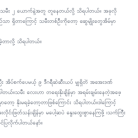
ော့ သမီး ၂ ယောက်နဲ့အတူ တူနေတယ်လို့ သိရပါတယ်။ အခုလို
ည်သာ ရှိတာကြောင့် သမီးတစ်ဦးကိုတော့ ဆွေမျိုးတွေအိမ်မှာ
ခဲ့တာလို့ သိရပါတယ်။
 အိပ်စက်ပေမယ့် ၉ ဒီဂရီဆဲဆီးယပ် မျှရှိတဲံ အအေးဒဏ်
ရပါတယ်။သမီး လေးဟာ တရေးနိုးချိန်မှာ အရမ်းချမ်းနေတဲ့အဖေ့
ှာတော့ နိုးမရခဲ့တော့တာဖြစ်ကြောင်း သိရပါတယ်။ဒါကြောင့်
ုင်းဖြတ်သန်းချိန်မှာ မပေါ့ဆပဲ နွေးထွေးစွာနေကြဖို့ ၊သက်ကြီး
းတင်ပြလိုက်ပါတယ်နော်။