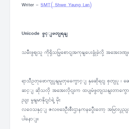
Writer –
SMT( Shwe Yaung Lan)
Unicode ဖွင့ျဖတျရနျ
သမီးဖွဈသူ ကိုရှိသမြှစောငျအကုနျပေးခွုံခဲ့လို့ အအေးဒဏ
ရာသီဥတုဖောကျပွနျမှုတှကွေောင့ျ နှဆေိုရငျ စှတျပူ ၊ 
ဆင့ျ ဆိုသလို အအေးလိုငျးက ထပျမံဖွတျသနျးတာကွော
ညျး မွနျမာနိုငျငံရဲ့ မိုး
လဝေသနှင့ျ ဇလဗဒေဦးစီးဌာနကနပွေီးတော့ အမြားပွညျသ
ပါနောျ။