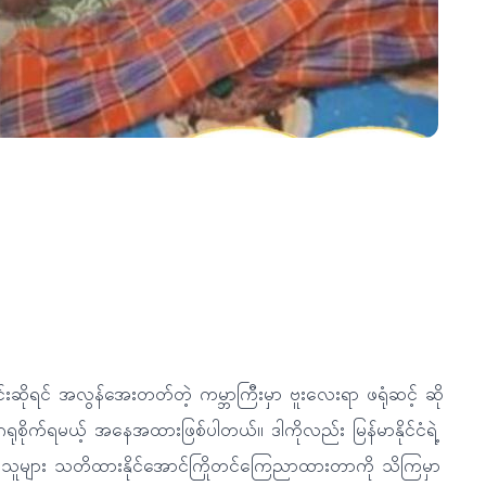
င်းဆိုရင် အလွန်အေးတတ်တဲ့ ကမ္ဘာကြီးမှာ ဗူးလေးရာ ဖရုံဆင့် ဆို
စိုက်ရမယ့် အနေအထားဖြစ်ပါတယ်။ ဒါကိုလည်း မြန်မာနိုင်ငံရဲ့
်သူများ သတိထားနိုင်အောင်ကြိုတင်ကြေညာထားတာကို သိကြမှာ