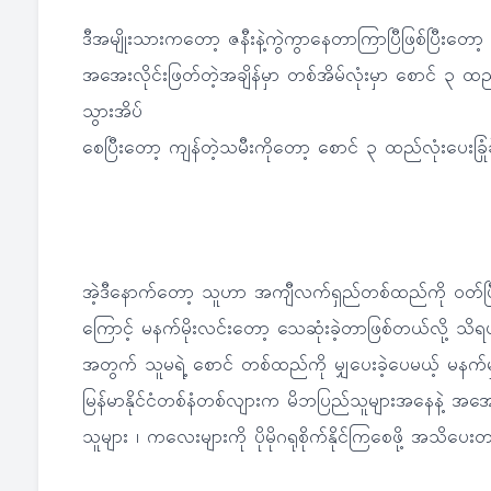
ဒီအမျိုးသားကတော့ ဇနီးနဲ့ကွဲကွာနေတာကြာပြီဖြစ်ပြီးတ
အအေးလိုင်းဖြတ်တဲ့အချိန်မှာ တစ်အိမ်လုံးမှာ စောင် ၃ ထ
သွားအိပ်
စေပြီးတော့ ကျန်တဲ့သမီးကိုတော့ စောင် ၃ ထည်လုံးပေးခြုံ
အဲ့ဒီနောက်တော့ သူဟာ အကျီလက်ရှည်တစ်ထည်ကို ဝတ်ပြီး
ကြောင့် မနက်မိုးလင်းတော့ သေဆုံးခဲ့တာဖြစ်တယ်လို့ သိ
အတွက် သူမရဲ့ စောင် တစ်ထည်ကို မျှပေးခဲ့ပေမယ့် မနက်မ
မြန်မာနိုင်ငံတစ်နံတစ်လျားက မိဘပြည်သူများအနေနဲ့ အအေးလိ
သူများ ၊ ကလေးများကို ပိုမိုဂရုစိုက်နိုင်ကြစေဖို့ အသိပေ