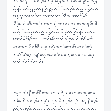
တာမရှိဘူး” “တစ်ခွန်းတည်းပြောမယ် အရမ်းလွယ်နေပြီ
ဆိုရင် တစ်ခုခုမှားနေပြီလို့မှတ်” “တစ်ခွန်းတည်းပြောမယ်
အနုပညာအလုပ်က သဘောထားကြီးမှ အောင်မြင်
လိမ့်မည်”ဆိုတာမျိုး တကယ့် ဒဿနစကားတွေလည်းပါ
သလို “တစ်ခွန်းတည်းပြောမယ် စီးပွားမဖြစ်ရင် ဘာမှမ
အောင်မြင်နိုင်ဘူး” “တစ်ခွန်းတည်းပြောမယ် အိပ်မက်
တွေတကယ်ဖြစ်ဖို့ မွေ့ယာနဲ့ကုတင်ကောင်းကောင်းလို
တယ်”ဆိုတဲ့ ပျော်စရာစနောက်ထားတဲ့စကားလေးတွေ
လည်းပါဝင်ပါတယ်။
အခုလည်း ဦးလွင်မိုးကတော့ သူရဲ့ သဘောမတွေ့မှုလေး
တစ်ခုကို တစ်ခွန်းတည်း ပြောလိုက်ပြန်ပါပြီ။ အခု ဦးလွင်
မိုးရဲ့ တစ်ခွန်းတည်း ပြောမယ်ဆိုတဲ့ စကားလေးကတော့