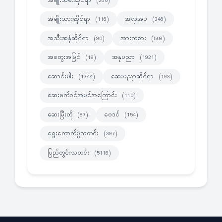
အမျိုးသမီးဆိုင်ရာ
(260)
အမျိုးသားဆိုင်ရာ
အလှအပ
(116)
(346)
အသီးအနှံဆိုင်ရာ
အားကစား
(90)
(509)
အတွေးအမြင်
အနုပညာ
(18)
(1921)
ဆောင်းပါး
ဆေးပညာဆိုင်ရာ
(1744)
(193)
ဆေးဖက်ဝင်အပင်အကြောင်း
(110)
ဆေးမြီးတို
ဗေဒင်
(87)
(154)
ရွေးကောက်ပွဲသတင်း
(397)
ပြည်တွင်းသတင်း
(5116)