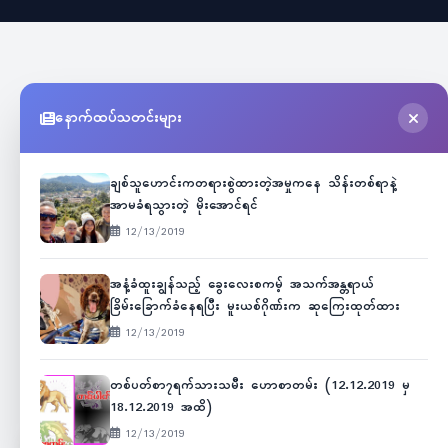
နောက်ထပ်သတင်းများ
ချစ်သူဟောင်းကတရားစွဲထားတဲ့အမှုကနေ သိန်းတစ်ရာနဲ့
အာမခံရသွားတဲ့ မိုးအောင်ရင်
12/13/2019
အနံ့ခံထူးချွန်သည့် ခွေးလေးစကမ့် အသက်အန္တရာယ်
ခြိမ်းခြောက်ခံနေရပြီး မူးယစ်ဂိုဏ်းက ဆုကြေးထုတ်ထား
12/13/2019
တစ်ပတ်စာ၇ရက်သားသမီး ဟောစာတမ်း (12.12.2019 မှ
18.12.2019 အထိ)
12/13/2019
Unicode
ဇော်ဂျီ