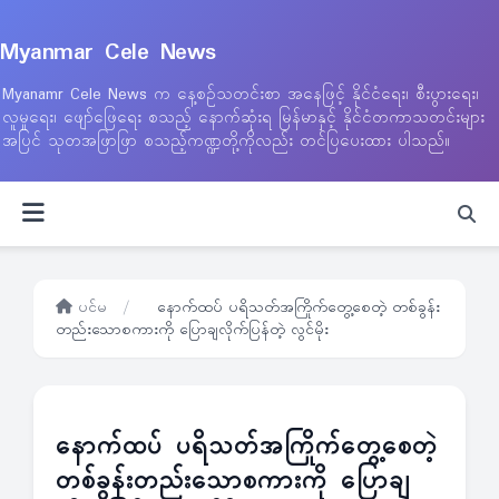
Myanmar Cele News
Myanamr Cele News က နေ့စဉ်သတင်းစာ အနေဖြင့် နိုင်ငံရေး၊ စီးပွားရေး၊
လူမှုရေး၊ ဖျော်ဖြေရေး စသည့် နောက်ဆုံးရ မြန်မာနှင့် နိုင်ငံတကာသတင်းများ
အပြင် သုတအဖြာဖြာ စသည့်ကဏ္ဍတို့ကိုလည်း တင်ပြပေးထား ပါသည်။
ပင်မ
/
နောက်ထပ် ပရိသတ်အကြိုက်တွေ့စေတဲ့ တစ်ခွန်း
တည်းသောစကားကို ပြောချလိုက်ပြန်တဲ့ လွင်မိုး
နောက်ထပ် ပရိသတ်အကြိုက်တွေ့စေတဲ့
တစ်ခွန်းတည်းသောစကားကို ပြောချ