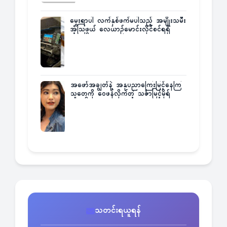
မွေးရာပါ လက်နှစ်ဖက်မပါသည့် အမျိုးသမီး
အံ့သြဖွယ် လေယာဉ်မောင်းလိုင်စင်ရရှိ
အဖော်အချွတ်နဲ့ အနုပညာကြေးမြင့်နေကြ
သူတွေကို ဝေဖန်လိုက်တဲ့ သင်္ဇာမြင့်မိုရ်
သတင်းရယူရန်