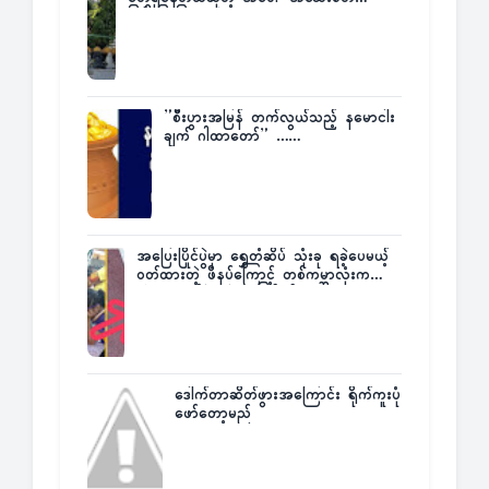
ပြန်ပြောပြလာတဲ့ Times City Project
Director ဦးမြတ်မင်း
”စီးပွားအမြန် တက်လွယ်သည့် နမောငါး
ချက် ဂါထာတော်” ……
အပြေးပြိုင်ပွဲမှာ ရွှေတံဆိပ် သုံးခု ရခဲ့ပေမယ့်
ဝတ်ထားတဲ့ ဖိနပ်ကြောင့် တစ်ကမ္ဘာလုံးက
အံ့အားသင့်ခဲ့ရတဲ့ အဖြစ်မှန်
ဒေါက်တာဆိတ်ဖွားအကြောင်း ရိုက်ကူးပုံ
ဖော်တော့မည်