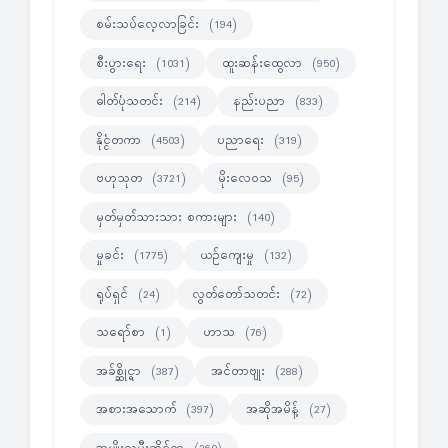
စမ်းသပ်လေ့လာခြင်း
(194)
စီးပွားရေး
ထူးဆန်းထွေလာ
(1031)
(950)
ဓါတ်ပုံသတင်း
နည်းပညာ
(214)
(833)
နိုင္ငံတကာ
ပညာရေး
(4503)
(319)
ဗဟုသုတ
မိုးလေဝသ
(3721)
(95)
မှတ်မှတ်သားသား စကားများ
(140)
မှုခင်း
ယဉ်ကျေးမှု
(1775)
(132)
ရုပ်ရှင်
လွတ်တော်သတင်း
(24)
(72)
သရော်စာ
ဟာသ
(1)
(76)
အခ်စ္ဆိုင္ရာ
အင်တာဗျုး
(387)
(288)
အစားအသောက်
အဆိုအမိန့်
(397)
(27)