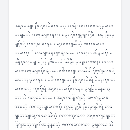
အခုလညျး ဦးလှငျမိုးကတော့ သူရဲ့ သဘောမတှေ့မှုလေး
တဈခုကို တဈခှနျးတညျး ပွောလိုကျပွနျပါပွီ။ အခု ဦးလှ
ငျမိုးရဲ့ တဈခှနျးတညျး ပွောမယျဆိုတဲ့ စကားလေး
ကတော့ “ တခှနျးတညျးပွောမယျ ဘယျကဏ်ဍမဆို မ
ညီညှတျရငျ ပကြျစီးမှာပဲ”ဆိုပွီး မှတျသားစရာ စကား
လေးတဈခှနျးကိုပွောထားပါတယျ။ အဆိုပါ ပိုစ့ျလေးရဲ့
အောကျမှာလညျး ပရိသတျတှေ ဦးလှငျမိုးရဲ့ မိတျဆှတှေ
ကေတော့ သူတို့ရဲ့ အမွငျတှကေိုလညျး ပွနျမြှဝနေကွေ
တာကို တှေ့ရပါတယျ။ အခုကနြောျတို့ ဖောျပွပေး
သှားတဲ့ အကွောငျးလေးကို ကွည့ျပွီး ဦးလှငျမိုးရဲ့ တခှ
နျးတညျးပွောမယျဆိုတဲ့ စကားတှဟော လူမှုပတျဝနျးက
ငြျအတှကျလိုအပျနတေဲ့ စကားလေးတှေ ဖွဈတယျဆို