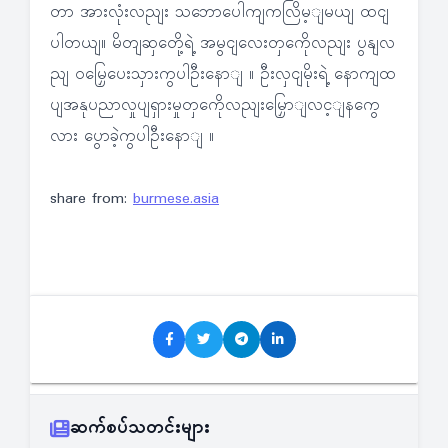
တာ အားလုံးလညျး သဘောပေါကျကလြိမ့ျမယျ ထငျ
ပါတယျ။ မိတျဆှတေို့ရဲ့ အမွငျလေးတှကေိုလညျး ပွနျလ
ညျ ဝမြှေပေးသှားကွပါဦးနောျ ။ ဦးလှငျမိုးရဲ့ နောကျထ
ပျအနုပညာလှုပျရှားမှုတှကေိုလညျးမြှောျလင့ျနကွေ
လား ပွောခဲ့ကွပါဦးနောျ ။
share from:
burmese.asia
ဆက်စပ်သတင်းများ