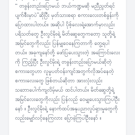
“ တခွန်းတည်းပြောမယ် ဘယ်ကဏ္ဍမဆို မညီညွတ်ရင်
ပျက်စီးမှာပဲ”ဆိုပြီး မှတ်သားစရာ စကားလေးတစ်ခွန်းကို
ပြောထားပါတယ်။ အဆိုပါ ပိုစ့်လေးရဲ့အောက်မှာလည်း
ပရိသတ်တွေ ဦးလွင်မိုးရဲ့ မိတ်ဆွေတွေကတော့ သူတို့ရဲ့
အမြင်တွေကိုလည်း ပြန်မျှဝေနေကြတာကို တွေ့ရပါ
တယ်။ အခုကျနော်တို့ ဖော်ပြပေးသွားတဲ့ အကြောင်းလေး
ကို ကြည့်ပြီး ဦးလွင်မိုးရဲ့ တခွန်းတည်းပြောမယ်ဆိုတဲ့
စကားတွေဟာ လူမှုပတ်ဝန်းကျင်အတွက်လိုအပ်နေတဲ့
စကားလေးတွေ ဖြစ်တယ်ဆိုတာ အားလုံးလည်း
သဘောပေါက်ကျလိမ့်မယ် ထင်ပါတယ်။ မိတ်ဆွေတို့ရဲ့
အမြင်လေးတွေကိုလည်း ပြန်လည် ဝေမျှပေးသွားကြပါဦး
နော် ။ ဦးလွင်မိုးရဲ့ နောက်ထပ်အနုပညာလှုပ်ရှားမှုတွေကို
လည်းမျှော်လင့်နေကြလား ပြောခဲ့ကြပါဦးနော် ။