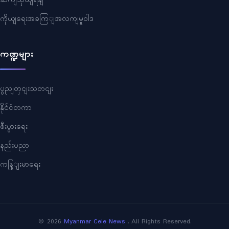
ဆကျသှယျရနျ
ကိုယျရေးအခကြျအလကျမူဝါဒ
ကဏ္ဍများ
ပွညျတှငျးသတငျး
နိုင်ငံတကာ
စီးပွားရေး
နည်းပညာ
ကနြျးမာရေး
©
2026
Myanmar Cele News
. All Rights Reserved.