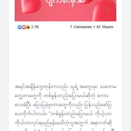
အရင်အချိန်တွေတုန်းကလည်း သူရဲ့ အတွေးမှာ သဘောမ
တွေ့တာတွေကို တစ်ခွန်းတည်းပြောမယ်ဆိုတဲ့ စကား
လေးခံပြီး ပြောပြခဲ့ဖူးတာတွေကိုလည်း ပြန်လည်ဖော်ပြ
ပေးလိုက်ပါတယ်။ “တစ်ခွန်းတည်းပြောမယ် ကိုယ့်ဟာ
ကိုယ်ဘာလုပ်ရမည်မှန်းမသိတဲ့လူအတွက် အနာဂတ်ဆို