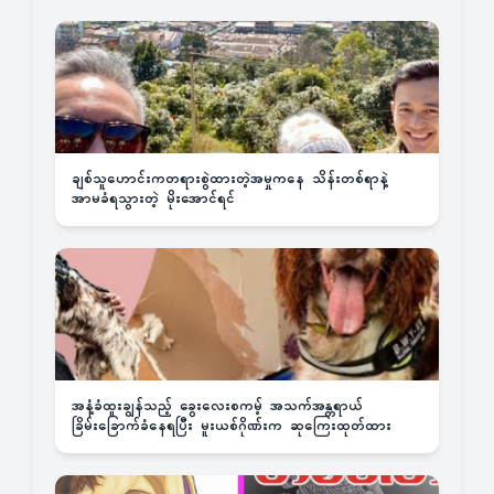
ချစ်သူဟောင်းကတရားစွဲထားတဲ့အမှုကနေ သိန်းတစ်ရာနဲ့
အာမခံရသွားတဲ့ မိုးအောင်ရင်
အနံ့ခံထူးချွန်သည့် ခွေးလေးစကမ့် အသက်အန္တရာယ်
ခြိမ်းခြောက်ခံနေရပြီး မူးယစ်ဂိုဏ်းက ဆုကြေးထုတ်ထား