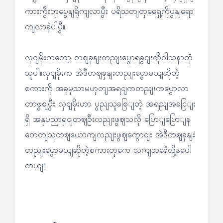
ကားကွီးတှပွေနျရိုကျလာပွီး ပရိသတျတှရှေေ့ကိုပွနျရော
ကျလာခဲ့ပါပွီ။
လှငျမိုးကတော့ တဈခှနျးတညျးပွောရခွငျးကိုဝါသနာထုံ
သူပါ။လှငျမိုးက အဲဒီတဈခှနျးတညျးပွောမယျဆိုတဲ့
စကားကို အခုမှသာမဟုတျအရငျကတညျးကပွောလာ
တာဖွဈပွီး လှငျမိုးဟာ ပွညျသူခစြျတဲ့ အရညျအခငြျး
ရှိ အနုပညာရှငျတဈဦးလညျးဖွဈသလို ပြောျပြောျန
တေတျသူတဈယောကျလညျးဖွဈကွောငျး အဲဒီတဈခှနျး
တညျးပွောမယျဆိုတဲ့စကားတှကေ သကျသခေံလို့နပေါ
တယျ။