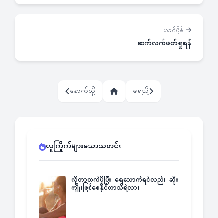
ယခင်ပို့စ်
ဆက်လက်ဖတ်ရှုရန်
နောက်သို့
ရှေ့သို့
လူကြိုက်များသောသတင်း
လိုတာထက်ပိုပြီး ရေသောက်ရင်လည်း ဆိုး
ကျိုးဖြစ်စေနိုင်တာသိရဲ့လား