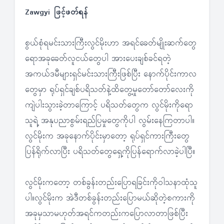
Zawgyi ဖြင့်ဖတ်ရန်
စွယ်စုံရမင်းသားကြီးလွင်မိုးဟာ အရင်ခေတ်မျိုးဆက်တွေ
ရောအခုခေတ်လူငယ်တွေပါ အားပေးချစ်ခင်ရတဲ့
အကယ်ဒမီများရှင်မင်းသားကြီးဖြစ်ပြီး နောက်ပိုင်းကာလ
တွေမှာ ရုပ်ရှင်ချစ်ပရိသတ်နဲ့ထိတွေ့မှုတော်တော်လေးကို
ကျဲပါးသွားခဲ့တာကြောင့် ပရိသတ်တွေက လွင်မိုးကိုရော
သူရဲ့ အနုပညာစွမ်းရည်ပြမှုတွေကိုပါ လွမ်းနေကြတာပါ။
လွင်မိုးက အခုနောက်ပိုင်းမှာတော့ ရုပ်ရှင်ကားကြီးတွေ
ပြန်ရိုက်လာပြီး ပရိသတ်တွေရှေ့ကိုပြန်ရောက်လာခဲ့ပါပြီ။
လွင်မိုးကတော့ တစ်ခွန်းတည်းပြောရခြင်းကိုဝါသနာထုံသူ
ပါ။လွင်မိုးက အဲဒီတစ်ခွန်းတည်းပြောမယ်ဆိုတဲ့စကားကို
အခုမှသာမဟုတ်အရင်ကတည်းကပြောလာတာဖြစ်ပြီး