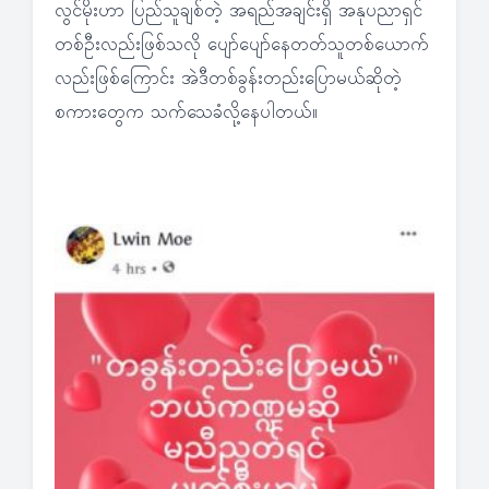
လွင်မိုးဟာ ပြည်သူချစ်တဲ့ အရည်အချင်းရှိ အနုပညာရှင်
တစ်ဦးလည်းဖြစ်သလို ပျော်ပျော်နေတတ်သူတစ်ယောက်
လည်းဖြစ်ကြောင်း အဲဒီတစ်ခွန်းတည်းပြောမယ်ဆိုတဲ့
စကားတွေက သက်သေခံလို့နေပါတယ်။