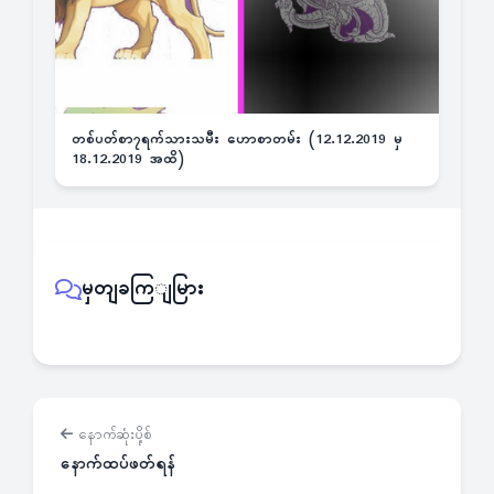
တစ်ပတ်စာ၇ရက်သားသမီး ဟောစာတမ်း (12.12.2019 မှ
18.12.2019 အထိ)
မှတျခကြျမြား
နောက်ဆုံးပို့စ်
နောက်ထပ်ဖတ်ရန်