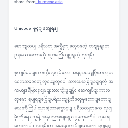
share from
: burmese.asia
Unicode ဖွင့ျဖတျရနျ
နောကျထပျ ပရိသတျအကွိုကျတှေ့စတေဲ့ တဈခှနျးတ
ညျးသောစကားကို ပွောခလြိုကျပွနျတဲ့ လှငျမိုး
စှယျစုံရမငျးသားကွီးလှငျမိုးဟာ အရငျခတျေမြိုးဆကျတှ
ရေောအခုခတျေလူငယျတှပေါ အားပေးခစြျခငျရတဲ့ အ
ကယျဒမီမြားရှငျမငျးသားကွီးဖွဈပွီး နောကျပိုငျးကာလ
တှမှော ရုပျရှငျခစြျပရိသတျနဲ့ထိတှေ့မှုတောျတောျ
လေးကိုကြဲပါးသှားခဲ့တာကွောင့ျ ပရိသတျတှကေ လှငျ
မိုးကိုရော သူရဲ့ အနုပညာစှမျးရညျပွမှုတှကေိုပါ လှမျးန
ကွေတာပါ။ လှငျမိုးက အခုနောကျပိုငျးမှာတော့ ရုပျရှငျ