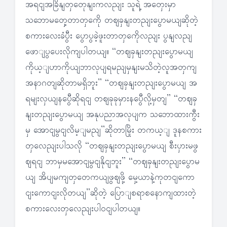
အရငျအခြိနျတှတေုနျးကလညျး သူရဲ့ အတှေးမှာ
သဘောမတှေ့တာတှကေို တဈခှနျးတညျးပွောမယျဆိုတဲ့
စကားလေးခံပွီး ပွောပွခဲ့ဖူးတာတှကေိုလညျး ပွနျလညျ
ဖောျပွပေးလိုကျပါတယျ။ “တဈခှနျးတညျးပွောမယျ
ကိုယ့ျဟာကိုယျဘာလုပျရမညျမှနျးမသိတဲ့လူအတှကျ
အနာဂတျဆိုတာမရှိဘူး” “တဈခှနျးတညျးပွောမယျ အ
ရမျးလှယျနပွေီဆိုရငျ တဈခုခုမှားနပွေီလို့မှတျ” “တဈခှ
နျးတညျးပွောမယျ အနုပညာအလုပျက သဘောထားကွီး
မှ အောငျမွငျလိမ့ျမညျ”ဆိုတာမြိုး တကယ့ျ ဒူနစကား
တှလေညျးပါသလို “တဈခှနျးတညျးပွောမယျ စီးပှားမဖွ
ဈရငျ ဘာမှမအောငျမွငျနိုငျဘူး” “တဈခှနျးတညျးပွောမ
ယျ အိပျမကျတှတေကယျဖွဈဖို့ မှေ့ယာနဲ့ကုတငျကော
ငျးကောငျးလိုတယျ”ဆိုတဲ့ ပြောျစရာစနောကျထားတဲ့
စကားလေးတှလေညျးပါဝငျပါတယျ။