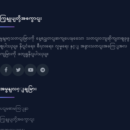
ကြှနျုပျတို့အကွောငျး
မွနျမာ့သတငျးမြားကို နေ့စဥျတငျဆကျပေးနသေော သတငျးဝဘျဆိုကျတဈခုဖွ
ဈပါသညျ။ နိုငျငံရေး၊ စီးပှားရေး၊ လူမှုရေး နှင့ျ အခွားသတငျးအခကြျအလ
ကျမြားကို ဖတျရှုနိုငျပါသညျ။
အမွနျလင့ျချမြား
ပငျမစာမကြျနှာ
ကြှနျုပျတို့အကွောငျး