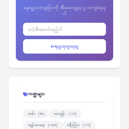
နေ့စဥျသတငျးမြားကို အီးမေးလျဖွင့ျ လကျခံရယူ
ပါ
စာရငျးသှငျးမညျ
ကဏ္ဍများ
ကဗ်ာ
ကာတွန်း
(49)
(170)
ကျန်းမာရေး
ခရီးသြား
(1405)
(115)