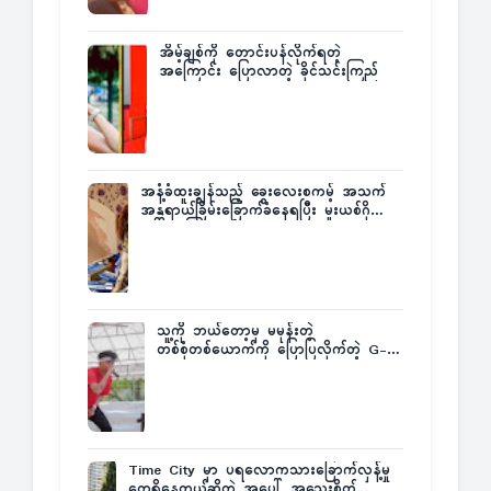
အိမ့်ချစ်ကို တောင်းပန်လိုက်ရတဲ့
အကြောင်း ပြောလာတဲ့ ခိုင်သင်းကြည်
အနံ့ခံထူးချွန်သည့် ခွေးလေးစကမ့် အသက်
အန္တရာယ်ခြိမ်းခြောက်ခံနေရပြီး မူးယစ်ဂိုဏ်း
က ဆုကြေးထုတ်ထား
သူ့ကို ဘယ်တော့မှ မမုန်းတဲ့
တစ်စုံတစ်ယောက်ကို ပြောပြလိုက်တဲ့ G-
Fatt
Time City မှာ ပရလောကသားခြောက်လှန့်မှု
တွေရှိနေတယ်ဆိုတဲ့ အပေါ် အသေးစိတ်