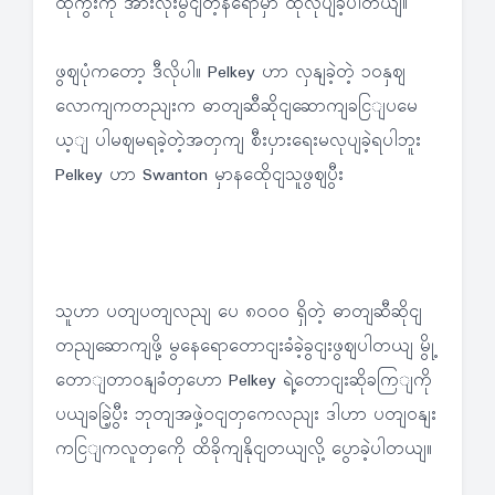
ထုကွီးကို အားလုံးမွငျတဲ့နရောမှာ ထုလုပျခဲ့ပါတယျ။
ဖွဈပုံကတော့ ဒီလိုပါ။ Pelkey ဟာ လှနျခဲ့တဲ့ ၁၀နှဈ
လောကျကတညျးက ဓာတျဆီဆိုငျဆောကျခငြျပမေ
ယ့ျ ပါမဈမရခဲ့တဲ့အတှကျ စီးပှားရေးမလုပျခဲ့ရပါဘူး
Pelkey ဟာ Swanton မှာနထေိုငျသူဖွဈပွီး
သူဟာ ပတျပတျလညျ ပေ ၈၀၀၀ ရှိတဲ့ ဓာတျဆီဆိုငျ
တညျဆောကျဖို့ မွနေရောတောငျးခံခဲ့ခွငျးဖွဈပါတယျ မွို့
တောျတာဝနျခံတှဟော Pelkey ရဲ့တောငျးဆိုခကြျကို
ပယျခခြဲ့ပွီး ဘုတျအဖှဲ့ဝငျတှကေလညျး ဒါဟာ ပတျဝနျး
ကငြျကလူတှကေို ထိခိုကျနိုငျတယျလို့ ပွောခဲ့ပါတယျ။