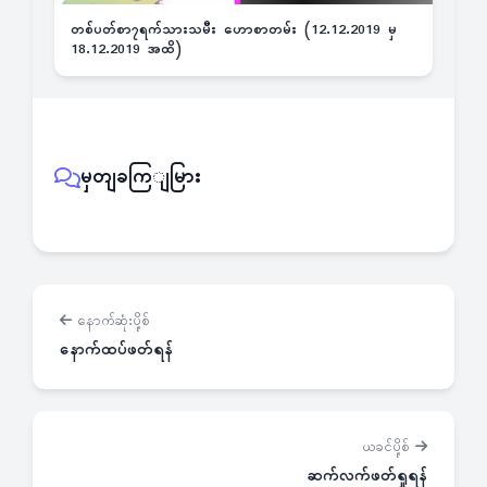
တစ်ပတ်စာ၇ရက်သားသမီး ဟောစာတမ်း (12.12.2019 မှ
18.12.2019 အထိ)
မှတျခကြျမြား
နောက်ဆုံးပို့စ်
နောက်ထပ်ဖတ်ရန်
ယခင်ပို့စ်
ဆက်လက်ဖတ်ရှုရန်