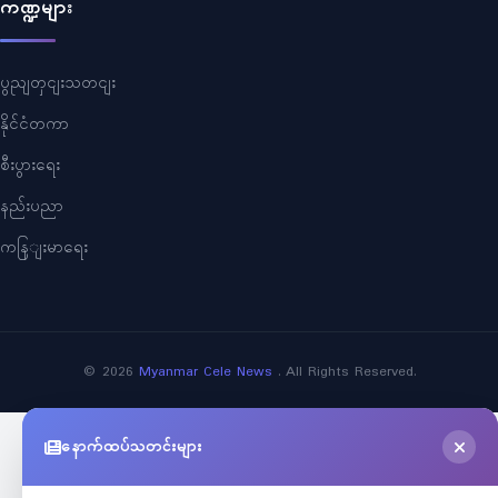
ကဏ္ဍများ
ပွညျတှငျးသတငျး
နိုင်ငံတကာ
စီးပွားရေး
နည်းပညာ
ကနြျးမာရေး
©
2026
Myanmar Cele News
. All Rights Reserved.
နောက်ထပ်သတင်းများ