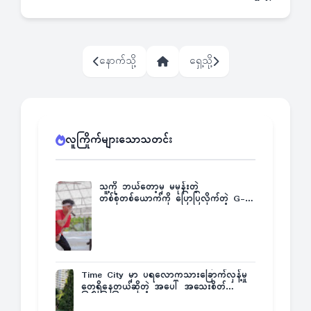
နောက်သို့
ရှေ့သို့
လူကြိုက်များသောသတင်း
သူ့ကို ဘယ်တော့မှ မမုန်းတဲ့
တစ်စုံတစ်ယောက်ကို ပြောပြလိုက်တဲ့ G-
Fatt
Time City မှာ ပရလောကသားခြောက်လှန့်မှု
တွေရှိနေတယ်ဆိုတဲ့ အပေါ် အသေးစိတ်
ပြန်ပြောပြလာတဲ့ Times City Project
Director ဦးမြတ်မင်း