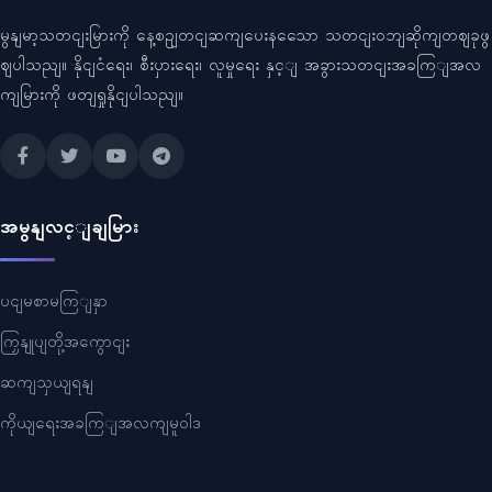
မွနျမာ့သတငျးမြားကို နေ့စဥျတငျဆကျပေးနသေော သတငျးဝဘျဆိုကျတဈခုဖွ
ဈပါသညျ။ နိုငျငံရေး၊ စီးပှားရေး၊ လူမှုရေး နှင့ျ အခွားသတငျးအခကြျအလ
ကျမြားကို ဖတျရှုနိုငျပါသညျ။
အမွနျလင့ျချမြား
ပငျမစာမကြျနှာ
ကြှနျုပျတို့အကွောငျး
ဆကျသှယျရနျ
ကိုယျရေးအခကြျအလကျမူဝါဒ