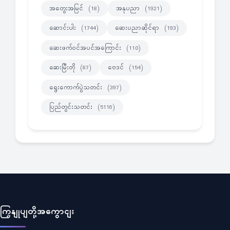
အတွေးအမြင်
အနုပညာ
(18)
(1921)
ဆောင်းပါး
ဆေးပညာဆိုင်ရာ
(1744)
(193)
ဆေးဖက်ဝင်အပင်အကြောင်း
(110)
ဆေးမြီးတို
ဗေဒင်
(87)
(154)
ရွေးကောက်ပွဲသတင်း
(397)
ပြည်တွင်းသတင်း
(5116)
ကြှနျုပျတို့အကွောငျး