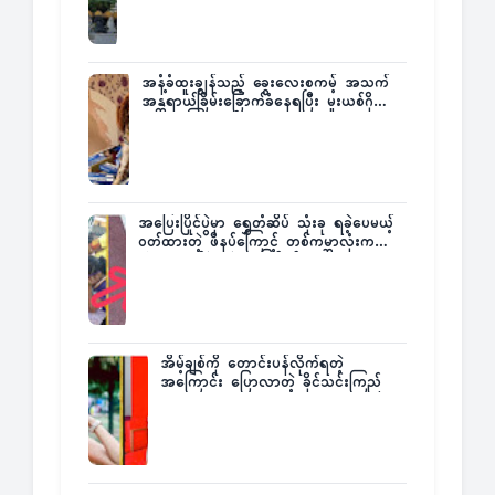
အနံ့ခံထူးချွန်သည့် ခွေးလေးစကမ့် အသက်
အန္တရာယ်ခြိမ်းခြောက်ခံနေရပြီး မူးယစ်ဂိုဏ်း
က ဆုကြေးထုတ်ထား
အပြေးပြိုင်ပွဲမှာ ရွှေတံဆိပ် သုံးခု ရခဲ့ပေမယ့်
ဝတ်ထားတဲ့ ဖိနပ်ကြောင့် တစ်ကမ္ဘာလုံးက
အံ့အားသင့်ခဲ့ရတဲ့ အဖြစ်မှန်
အိမ့်ချစ်ကို တောင်းပန်လိုက်ရတဲ့
အကြောင်း ပြောလာတဲ့ ခိုင်သင်းကြည်