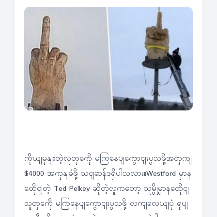
ကိုယျမုနျးတဲ့လူတှကေို မကြနေပျကွောငျးပွသဖို့အတှကျ
$4000 အကုနျခံဖို့ သငျဆန်ဒရှိပါသလား။Westford မှာန
ထေိုငျတဲ့ Ted Pelkey ဆိုတဲ့လူကတော့ သူမွို့မှာနထေိုငျ
သူတှကေို မကြနေပျကွောငျးပွသဖို့ လကျခလယျပုံ ရုပျ