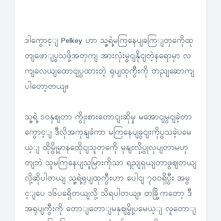
ဒါကွောင့ျ Pelkey ဟာ သူ့ရဲ့မကြနေပျခကြျတှကေိုထု
တျဖောျပွသဖို့အတှကျ အားလုံးမွငျနိုငျတဲ့နရောမှာ လ
ကျခလယျထောငျပွထားတဲ့ ရုပျထုကွီးကို တညျဆောကျ
ပါတော့တယျ။
သူ့ရဲ့ ၁၀နှဈတာ ကွိုးစားတောငျးဆိုမှု မအောငျမွငျခဲ့တာ
ကွောင့ျ ဒီလိုအကုနျခံကာ မကြနေပျခွငျးကိုပွသခဲ့ပမေ
ယ့ျ ထိုမွို့မှာနထေိုငျသူတှကေို မုနျးလို့ပွုလုပျတာမဟု
တျဘဲ သူမကြနေပျသူမြားကိုသာ ရညျရှယျတာဖွဈတယျ
လို့ဆိုပါတယျ သူ့ရဲ့ရုပျထုကွီးဟာ ပေါငျ ၇၀၀ရှိပွီး အမွ
င့ျပေ ၁၆ပရှေိတယျလို့ သိရပါတယျ။ တခြို့ကတော့ ဒီ
အရုပျကွီးကို တောျတောျမနှဈမွို့ပမေယ့ျ လူတောျ