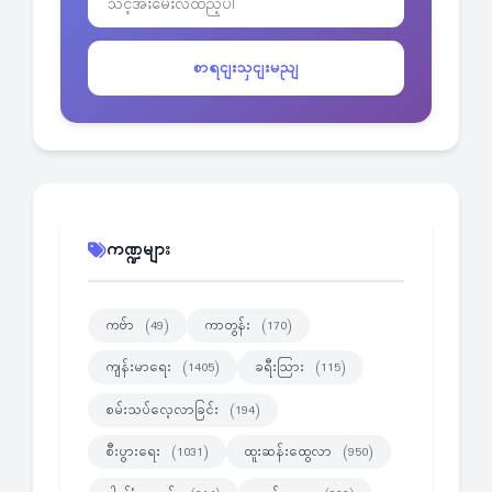
စာရငျးသှငျးမညျ
ကဏ္ဍများ
ကဗ်ာ
ကာတွန်း
(49)
(170)
ကျန်းမာရေး
ခရီးသြား
(1405)
(115)
စမ်းသပ်လေ့လာခြင်း
(194)
စီးပွားရေး
ထူးဆန်းထွေလာ
(1031)
(950)