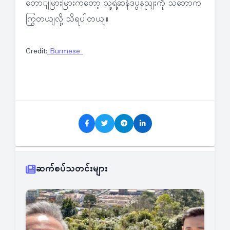
တောျမြားမြားကတော့ သူ့ရဲ့ဆန်ဒပွနညျးကို သဘောက
ကြွတယျလို့ သိရပါတယျ။
Credit:
Burmese
ဆက်စပ်သတင်းများ