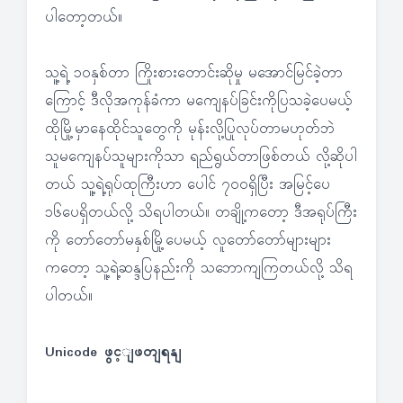
ပါတော့တယ်။
သူ့ရဲ့ ၁၀နှစ်တာ ကြိုးစားတောင်းဆိုမှု မအောင်မြင်ခဲ့တာ
ကြောင့် ဒီလိုအကုန်ခံကာ မကျေနပ်ခြင်းကိုပြသခဲ့ပေမယ့်
ထိုမြို့မှာနေထိုင်သူတွေကို မုန်းလို့ပြုလုပ်တာမဟုတ်ဘဲ
သူမကျေနပ်သူများကိုသာ ရည်ရွယ်တာဖြစ်တယ် လို့ဆိုပါ
တယ် သူ့ရဲ့ရုပ်ထုကြီးဟာ ပေါင် ၇၀၀ရှိပြီး အမြင့်ပေ
၁၆ပေရှိတယ်လို့ သိရပါတယ်။ တချို့ကတော့ ဒီအရုပ်ကြီး
ကို တော်တော်မနှစ်မြို့ပေမယ့် လူတော်တော်များများ
ကတော့ သူ့ရဲ့ဆန္ဒပြနည်းကို သဘောကျကြတယ်လို့ သိရ
ပါတယ်။
Unicode ဖွင့ျဖတျရနျ