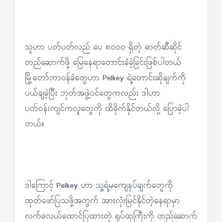
သူဟာ ပတ်ပတ်လည် ပေ ၈၀၀၀ ရှိတဲ့ ဓာတ်ဆီဆိုင်
တည်ဆောက်ဖို့ မြေနေရာတောင်းခံခဲ့ခြင်းဖြစ်ပါတယ်
မြို့တော်တာဝန်ခံတွေဟာ Pelkey ရဲ့တောင်းဆိုချက်ကို
ပယ်ချခဲ့ပြီး ဘုတ်အဖွဲ့ဝင်တွေကလည်း ဒါဟာ
ပတ်ဝန်းကျင်ကလူတွေကို ထိခိုက်နိုင်တယ်လို့ ပြောခဲ့ပါ
တယ်။
ဒါကြောင့် Pelkey ဟာ သူ့ရဲ့မကျေနပ်ချက်တွေကို
ထုတ်ဖော်ပြသဖို့အတွက် အားလုံးမြင်နိုင်တဲ့နေရာမှာ
လက်ခလယ်ထောင်ပြထားတဲ့ ရုပ်ထုကြီးကို တည်ဆောက်