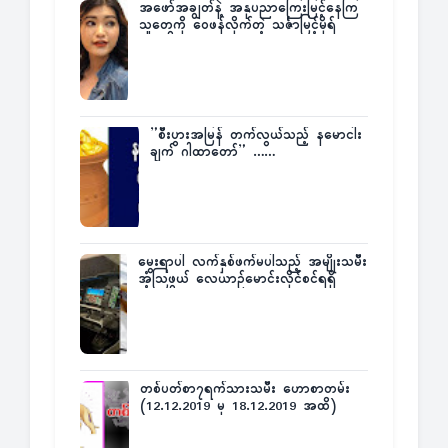
အဖော်အချွတ်နဲ့ အနုပညာကြေးမြင့်နေကြ
သူတွေကို ဝေဖန်လိုက်တဲ့ သင်္ဇာမြင့်မိုရ်
”စီးပွားအမြန် တက်လွယ်သည့် နမောငါး
ချက် ဂါထာတော်” ……
မွေးရာပါ လက်နှစ်ဖက်မပါသည့် အမျိုးသမီး
အံ့သြဖွယ် လေယာဉ်မောင်းလိုင်စင်ရရှိ
တစ်ပတ်စာ၇ရက်သားသမီး ဟောစာတမ်း
(12.12.2019 မှ 18.12.2019 အထိ)