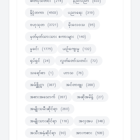
ဓါတ်ပုံသတင်း
နည်းပညာ
(214)
(833)
နိုင္ငံတကာ
ပညာရေး
(4503)
(319)
ဗဟုသုတ
မိုးလေဝသ
(3721)
(95)
မှတ်မှတ်သားသား စကားများ
(140)
မှုခင်း
ယဉ်ကျေးမှု
(1775)
(132)
ရုပ်ရှင်
လွတ်တော်သတင်း
(24)
(72)
သရော်စာ
ဟာသ
(1)
(76)
အခ်စ္ဆိုင္ရာ
အင်တာဗျုး
(387)
(288)
အစားအသောက်
အဆိုအမိန့်
(397)
(27)
အမျိုးသမီးဆိုင်ရာ
(260)
အမျိုးသားဆိုင်ရာ
အလှအပ
(116)
(346)
အသီးအနှံဆိုင်ရာ
အားကစား
(90)
(509)