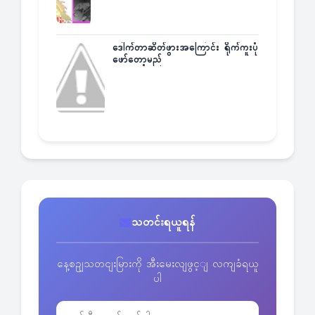
ဒေါက်တာဆိတ်ဖွားအကြောင်း ရိုက်ကူးပုံ
ဖော်တော့မည်
သတင်းရယူရန်
နေ့စဥျသတငျးမြားကို အီးမေးလျဖွင့ျ လကျခံရယူ
ပါ