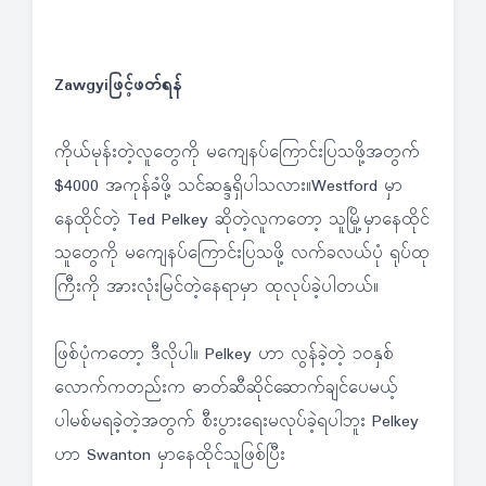
Zawgyiဖြင့်ဖတ်ရန်
ကိုယ်မုန်းတဲ့လူတွေကို မကျေနပ်ကြောင်းပြသဖို့အတွက်
$4000 အကုန်ခံဖို့ သင်ဆန္ဒရှိပါသလား။Westford မှာ
နေထိုင်တဲ့ Ted Pelkey ဆိုတဲ့လူကတော့ သူမြို့မှာနေထိုင်
သူတွေကို မကျေနပ်ကြောင်းပြသဖို့ လက်ခလယ်ပုံ ရုပ်ထု
ကြီးကို အားလုံးမြင်တဲ့နေရာမှာ ထုလုပ်ခဲ့ပါတယ်။
ဖြစ်ပုံကတော့ ဒီလိုပါ။ Pelkey ဟာ လွန်ခဲ့တဲ့ ၁၀နှစ်
လောက်ကတည်းက ဓာတ်ဆီဆိုင်ဆောက်ချင်ပေမယ့်
ပါမစ်မရခဲ့တဲ့အတွက် စီးပွားရေးမလုပ်ခဲ့ရပါဘူး Pelkey
ဟာ Swanton မှာနေထိုင်သူဖြစ်ပြီး