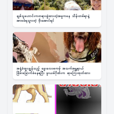
ချစ်သူဟောင်းကတရားစွဲထားတဲ့အမှုကနေ သိန်းတစ်ရာနဲ့
အာမခံရသွားတဲ့ မိုးအောင်ရင်
အနံ့ခံထူးချွန်သည့် ခွေးလေးစကမ့် အသက်အန္တရာယ်
ခြိမ်းခြောက်ခံနေရပြီး မူးယစ်ဂိုဏ်းက ဆုကြေးထုတ်ထား