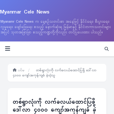
Myanmar Cele News
Myanamr Cele News က နေ့စဉ်သတင်းစာ အနေဖြင့် နိုင်ငံရေး၊ စီးပွားရေး၊
လူမှုရေး၊ ဖျော်ဖြေရေး စသည့် နောက်ဆုံးရ မြန်မာနှင့် နိုင်ငံတကာသတင်းများ
အပြင် သုတအဖြာဖြာ စသည့်ကဏ္ဍတို့ကိုလည်း တင်ပြပေးထား ပါသည်။
ပင်မ
/
တစ်ရွာလုံးကို လက်ခလယ်ထောင်ပြဖို့ ဒေါ်လာ
၄၀၀၀ ကျော်အကုန်ကျခံ ခဲ့တဲ့သူ
တစ်ရွာလုံးကို လက်ခလယ်ထောင်ပြဖို့
ဒေါ်လာ ၄၀၀၀ ကျော်အကုန်ကျခံ ခဲ့