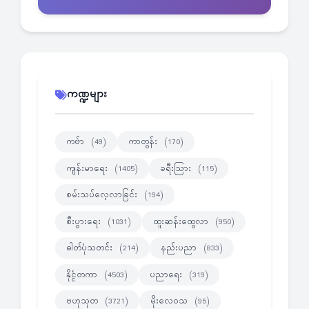
ကဏ္ဍများ
ကဗ်ာ
ကာတွန်း
(49)
(170)
ကျန်းမာရေး
ခရီးသြား
(1405)
(115)
စမ်းသပ်လေ့လာခြင်း
(194)
စီးပွားရေး
ထူးဆန်းထွေလာ
(1031)
(950)
ဓါတ်ပုံသတင်း
နည်းပညာ
(214)
(833)
နိုင္ငံတကာ
ပညာရေး
(4503)
(319)
ဗဟုသုတ
မိုးလေဝသ
(3721)
(95)