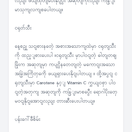
လညျး ဖယျထုတျပေးနိုငျပွီး အဆုတျကိုလညျး ကနြျး
မာသှကျလကျစပေါတယျ။
ငရုတ်သီး
နေ့စဉျ သငျစားနတေဲ့ အစားအသောကျထဲမှာ ငရုတျသီး
ကို ထည့ျစားပေးပါ ။ငရုတျသီး မှာပါဝငျတဲ့ ဓါတျတဈ
မြိုးက အဆုတျမှာ ကပျငွိနတေတျတဲ့ မကောငျးအသော
အခြှဲအကြိတှကေို ဖယျရှားပေးနိုငျပါတယျ ။ ထို့အပွငျ င
ရုတျသီးမှာ Carotene နှင့ျ Vitamin C ကွှယျဝစှာ ပါဝ
ငျတဲ့အတှကျ အဆုတျကို ကနြျးမာစပွေီး ရောဂါပိုးတှေ
မဝငျနိုငျအောငျလညျး တားဆီးပေးပါတယျ။
ပန်းဂေါ်ဖီစိမ်း