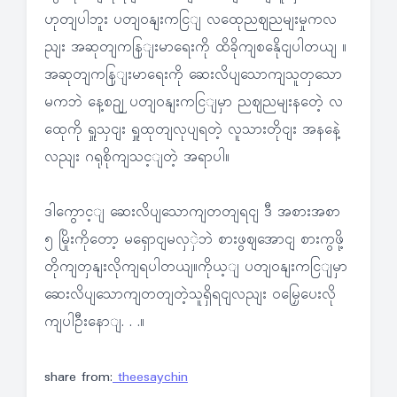
ဟုတျပါဘူး ပတျဝနျးကငြျ လထေုညဈညမျးမှုကလ
ညျး အဆုတျကနြျးမာရေးကို ထိခိုကျစနေိုငျပါတယျ ။
အဆုတျကနြျးမာရေးကို ဆေးလိပျသောကျသူတှသော
မကဘဲ နေ့စဉျ ပတျဝနျးကငြျမှာ ညဈညမျးနတေဲ့ လ
ထေုကို ရှူသှငျး ရှူထုတျလုပျရတဲ့ လူသားတိုငျး အနနေဲ့
လညျး ဂရုစိုကျသင့ျတဲ့ အရာပါ။
ဒါကွောင့ျ ဆေးလိပျသောကျတတျရငျ ဒီ အစားအစာ
၅ မြိုးကိုတော့ မရှောငျမလှှဲဘဲ စားဖွဈအောငျ စားကွဖို့
တိုကျတှနျးလိုကျရပါတယျ။ကိုယ့ျ ပတျဝနျးကငြျမှာ
ဆေးလိပျသောကျတတျတဲ့သူရှိရငျလညျး ဝမြှေပေးလို
ကျပါဦးနောျ. . .။
share from:
theesaychin