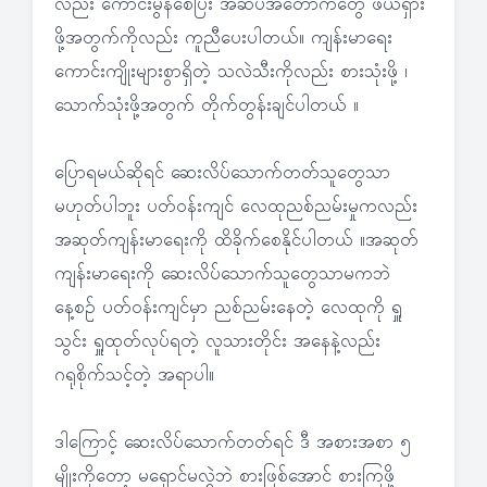
လည်း ကောင်းမွန်စေပြီး အဆိပ်အတောက်တွေ ဖယ်ရှား
ဖို့အတွက်ကိုလည်း ကူညီပေးပါတယ်။ ကျန်းမာရေး
ကောင်းကျိုးများစွာရှိတဲ့ သလဲသီးကိုလည်း စားသုံးဖို့ ၊
သောက်သုံးဖို့အတွက် တိုက်တွန်းချင်ပါတယ် ။
ပြောရမယ်ဆိုရင် ဆေးလိပ်သောက်တတ်သူတွေသာ
မဟုတ်ပါဘူး ပတ်ဝန်းကျင် လေထုညစ်ညမ်းမှုကလည်း
အဆုတ်ကျန်းမာရေးကို ထိခိုက်စေနိုင်ပါတယ် ။အဆုတ်
ကျန်းမာရေးကို ဆေးလိပ်သောက်သူတွေသာမကဘဲ
နေ့စဉ် ပတ်ဝန်းကျင်မှာ ညစ်ညမ်းနေတဲ့ လေထုကို ရှူ
သွင်း ရှူထုတ်လုပ်ရတဲ့ လူသားတိုင်း အနေနဲ့လည်း
ဂရုစိုက်သင့်တဲ့ အရာပါ။
ဒါကြောင့် ဆေးလိပ်သောက်တတ်ရင် ဒီ အစားအစာ ၅
မျိုးကိုတော့ မရှောင်မလွှဲဘဲ စားဖြစ်အောင် စားကြဖို့