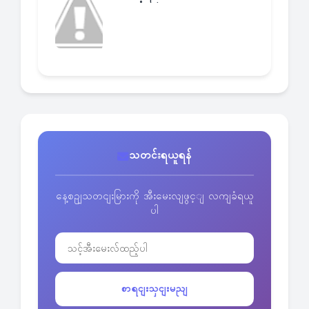
သတင်းရယူရန်
နေ့စဥျသတငျးမြားကို အီးမေးလျဖွင့ျ လကျခံရယူ
ပါ
စာရငျးသှငျးမညျ