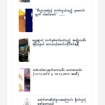
”စီးပွားအမြန် တက်လွယ်သည့် နမောငါး
ချက် ဂါထာတော်” ……
မွေးရာပါ လက်နှစ်ဖက်မပါသည့် အမျိုးသမီး
အံ့သြဖွယ် လေယာဉ်မောင်းလိုင်စင်ရရှိ
တစ်ပတ်စာ၇ရက်သားသမီး ဟောစာတမ်း
(12.12.2019 မှ 18.12.2019 အထိ)
ဒေါက်တာဆိတ်ဖွားအကြောင်း ရိုက်ကူးပုံ
ဖော်တော့မည်