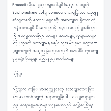
Broccoli လို့ခေါျတဲ့ ပနျးဂေါျဖီစိမျးမှာ ပါဝငျတဲ့
Sulphoraphane ခေါျ compound တဈမြိုးဟာ သှေးဖွူ
ဆဲလျတှကေို ကောငျးမှနျစပွေီး အဆုတျမှာ ရှိတတျတဲ့
အန်တရာယျရှိ ပိုးမှှားမြားနဲ့ အခွား အပကြျအစီးမြား
ကို ဖယျရှားပေးနိုငျပါတယျ ။ အဆုတျရဲ့ လုပျဆောငျခ
ကြျတှကေို ကောငျးမှနျစပွေီး လူအမြားစုမှာ မကွာခဏ
ဖွဈတတျတဲ့ အဆုတျနဲ့ပတျသတျတဲ့ ရောဂါပိုး ကူးစကျ
ခွငျးတို့ကိုလညျး လြော့နညျးစပေါတယျ။
ဂငြျး
ဂငြျးက ကနြျးမာရေးပွူနာတှေ တောျတောျမြား
မြားမှာ အသုံးဝငျတဲ့ အရာတဈမြိုးပါ ။ ဂငြျးသညျလ
ညျး အဆုတျမှာတှယျကပျနတေတျတဲ့ အခြှဲအကြိတှ