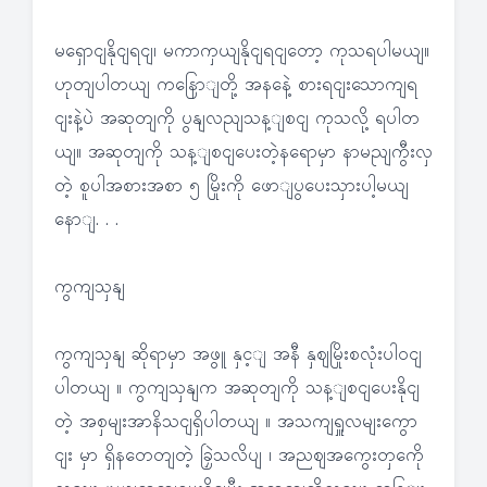
မရှောငျနိုငျရငျ၊ မကာကှယျနိုငျရငျတော့ ကုသရပါမယျ။
ဟုတျပါတယျ ကနြောျတို့ အနနေဲ့ စားရငျးသောကျရ
ငျးနဲ့ပဲ အဆုတျကို ပွနျလညျသန့ျစငျ ကုသလို့ ရပါတ
ယျ။ အဆုတျကို သန့ျစငျပေးတဲ့နရောမှာ နာမညျကွီးလှ
တဲ့ စူပါအစားအစာ ၅ မြိုးကို ဖောျပွပေးသှားပါ့မယျ
နောျ. . .
ကွကျသှနျ
ကွကျသှနျ ဆိုရာမှာ အဖွူ နှင့ျ အနီ နှဈမြိုးစလုံးပါဝငျ
ပါတယျ ။ ကွကျသှနျက အဆုတျကို သန့ျစငျပေးနိုငျ
တဲ့ အစှမျးအာနိသငျရှိပါတယျ ။ အသကျရှူလမျးကွော
ငျး မှာ ရှိနတေတျတဲ့ ခြှဲသလိပျ ၊ အညဈအကွေးတှကေို