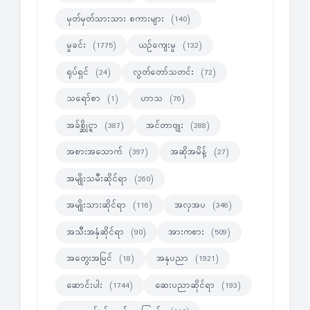
မှတ်မှတ်သားသား စကားများ
(140)
မှုခင်း
ယဉ်ကျေးမှု
(1775)
(132)
ရုပ်ရှင်
လွတ်တော်သတင်း
(24)
(72)
သရော်စာ
ဟာသ
(1)
(76)
အခ်စ္ဆိုင္ရာ
အင်တာဗျုး
(387)
(288)
အစားအသောက်
အဆိုအမိန့်
(397)
(27)
အမျိုးသမီးဆိုင်ရာ
(260)
အမျိုးသားဆိုင်ရာ
အလှအပ
(116)
(346)
အသီးအနှံဆိုင်ရာ
အားကစား
(90)
(509)
အတွေးအမြင်
အနုပညာ
(18)
(1921)
ဆောင်းပါး
ဆေးပညာဆိုင်ရာ
(1744)
(193)