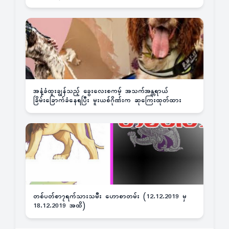
အနံ့ခံထူးချွန်သည့် ခွေးလေးစကမ့် အသက်အန္တရာယ်
ခြိမ်းခြောက်ခံနေရပြီး မူးယစ်ဂိုဏ်းက ဆုကြေးထုတ်ထား
တစ်ပတ်စာ၇ရက်သားသမီး ဟောစာတမ်း (12.12.2019 မှ
18.12.2019 အထိ)