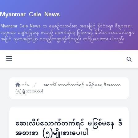
Myanmar Cele News
Myanamr Cele News က နေ့စဉ်သတင်းစာ အနေဖြင့် နိုင်ငံရေး၊ စီးပွားရေး၊
လူမှုရေး၊ ဖျော်ဖြေရေး စသည့် နောက်ဆုံးရ မြန်မာနှင့် နိုင်ငံတကာသတင်းများ
အပြင် သုတအဖြာဖြာ စသည့်ကဏ္ဍတို့ကိုလည်း တင်ပြပေးထား ပါသည်။
ပင်မ
/
ဆေးလိပ်သောက်တက်ရင် မဖြစ်မနေ ဒီအစားစာ
(၅)မျိုးစားပေးပါ
ဆေးလိပ်သောက်တက်ရင် မဖြစ်မနေ ဒီ
အစားစာ (၅)မျိုးစားပေးပါ