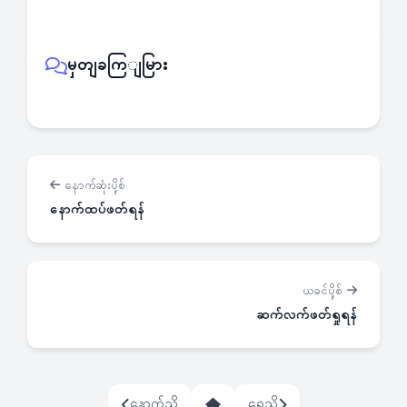
မှတျခကြျမြား
နောက်ဆုံးပို့စ်
နောက်ထပ်ဖတ်ရန်
ယခင်ပို့စ်
ဆက်လက်ဖတ်ရှုရန်
နောက်သို့
ရှေ့သို့