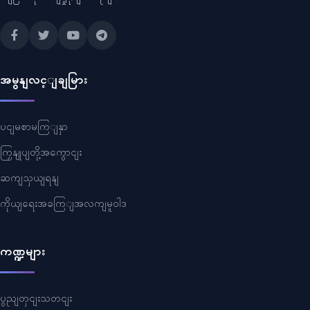
အမွနျလင့ျချမြား
ပငျမစာမကြျနှာ
ကြှနျုပျတို့အကွောငျး
ဆကျသှယျရနျ
ကိုယျရေးအခကြျအလကျမူဝါဒ
ကဏ္ဍများ
ပွညျတှငျးသတငျး