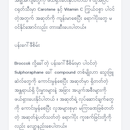
အချွဲအကျိတွေကို ဖယ်ရှားပေးနိုင်ပါတယ် ။ ထို့အပြင်
ငရုတ်သီးမှာ Carotene နှင့် Vitamin C ကြွယ်ဝစွာ ပါဝင်
တဲ့အတွက် အဆုတ်ကို ကျန်းမာစေပြီး ရောဂါပိုးတွေ မ
ဝင်နိုင်အောင်လည်း တားဆီးပေးပါတယ်။
ပန်းဂေါ်ဖီစိမ်း
Broccoli လို့ခေါ်တဲ့ ပန်းဂေါ်ဖီစိမ်းမှာ ပါဝင်တဲ့
Sulphoraphane ခေါ် compound တစ်မျိုးဟာ သွေးဖြူ
ဆဲလ်တွေကို ကောင်းမွန်စေပြီး အဆုတ်မှာ ရှိတတ်တဲ့
အန္တရာယ်ရှိ ပိုးမွှားများနဲ့ အခြား အပျက်အစီးများကို
ဖယ်ရှားပေးနိုင်ပါတယ် ။ အဆုတ်ရဲ့ လုပ်ဆောင်ချက်တွေ
ကို ကောင်းမွန်စေပြီး လူအများစုမှာ မကြာခဏဖြစ်တတ်
တဲ့ အဆုတ်နဲ့ပတ်သတ်တဲ့ ရောဂါပိုး ကူးစက်ခြင်းတို့ကို
လည်း လျော့နည်းစေပါတယ်။