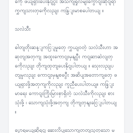
ကေို ဖယျရှားပေးနိုငျပွီး အသကျရှုလမျးကွောငျးဆိုငျရာ
ကွှကျသားတှကေိုလညျး ကနြျးမာစပေါတယျ ။
သလဲသီး
ဓါတျတိုးဆန့ျကငြျမှုတှေ ကွှယျဝတဲ့ သလဲသီးဟာ အ
ဆုတျအတှကျ အထူးကောငျးမှနျပွီး ကငျဆာဆဲလျတှ
ကေိုလညျး တိုကျထုတျပေးနိုငျပါတယျ ။ သှေးလညျပ
တျမှုလညျး ကောငျးမှနျစပွေီး အဆိပျအတောကျတှေ ဖ
ယျရှားဖို့အတှကျကိုလညျး ကူညီပေးပါတယျ။ ကနြျး
မာရေး ကောငျးကြိုးမြားစှာရှိတဲ့ သလဲသီးကိုလညျး စား
သုံးဖို့ ၊ သောကျသုံးဖို့အတှကျ တိုကျတှနျးခငြျပါတယျ
။
ပွောရမယျဆိုရငျ ဆေးလိပျသောကျတတျသူတှသော မ