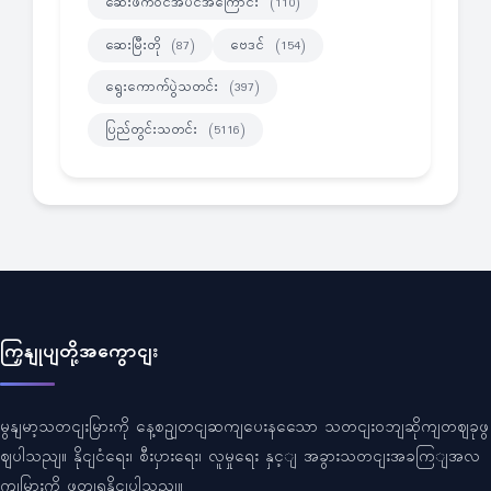
ဆေးဖက်ဝင်အပင်အကြောင်း
(110)
ဆေးမြီးတို
ဗေဒင်
(87)
(154)
ရွေးကောက်ပွဲသတင်း
(397)
ပြည်တွင်းသတင်း
(5116)
ကြှနျုပျတို့အကွောငျး
မွနျမာ့သတငျးမြားကို နေ့စဥျတငျဆကျပေးနသေော သတငျးဝဘျဆိုကျတဈခုဖွ
ဈပါသညျ။ နိုငျငံရေး၊ စီးပှားရေး၊ လူမှုရေး နှင့ျ အခွားသတငျးအခကြျအလ
ကျမြားကို ဖတျရှုနိုငျပါသညျ။