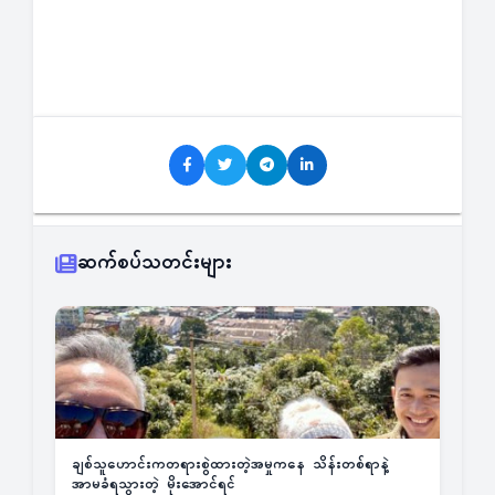
ဆက်စပ်သတင်းများ
ချစ်သူဟောင်းကတရားစွဲထားတဲ့အမှုကနေ သိန်းတစ်ရာနဲ့
အာမခံရသွားတဲ့ မိုးအောင်ရင်