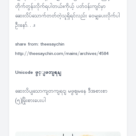
တိုက်တွန်းလိုက်ရပါတယ်။ကိုယ့် ပတ်ဝန်းကျင်မှာ
ဆေးလိပ်သောက်တတ်တဲ့သူရှိရင်လည်း ဝေမျှပေးလိုက်ပါ
ဦးနော်. . .။
share from: theesaychin
http://theesaychin.com/mains/archives/4584
Unicode ဖွင့ျဖတျရနျ
ဆေးလိပျသောကျတကျရငျ မဖွဈမနေ ဒီအစားစာ
(၅)မြိုးစားပေးပါ