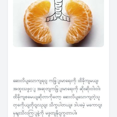
ဆေးလိပျသောကျရငျ ကနြျးမာရေးကို ထိခိုကျမယျ၊
အထူးသဖွင့ျ အဆုတျကနြျးမာရေးကို ဆိုးဆိုးဝါးဝါး
ထိခိုကျစမေယျဆိုတာကိုတော့ ဆေးလိပျသောကျတဲ့သူ
တှကေိုယျတိုငျလညျး သိကွပါတယျ။ ဒါပမေဲ့ မကောငျး
မှနျးသိလကြျနဲ့ကို မဖွတျနိုငျကွတာပါ။