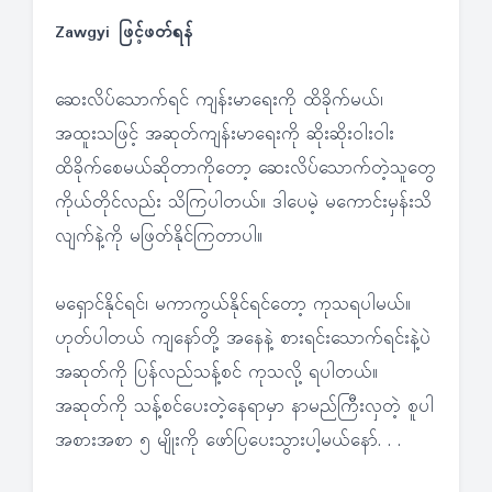
Zawgyi ဖြင့်ဖတ်ရန်
ဆေးလိပ်သောက်ရင် ကျန်းမာရေးကို ထိခိုက်မယ်၊
အထူးသဖြင့် အဆုတ်ကျန်းမာရေးကို ဆိုးဆိုးဝါးဝါး
ထိခိုက်စေမယ်ဆိုတာကိုတော့ ဆေးလိပ်သောက်တဲ့သူတွေ
ကိုယ်တိုင်လည်း သိကြပါတယ်။ ဒါပေမဲ့ မကောင်းမှန်းသိ
လျက်နဲ့ကို မဖြတ်နိုင်ကြတာပါ။
မရှောင်နိုင်ရင်၊ မကာကွယ်နိုင်ရင်တော့ ကုသရပါမယ်။
ဟုတ်ပါတယ် ကျနော်တို့ အနေနဲ့ စားရင်းသောက်ရင်းနဲ့ပဲ
အဆုတ်ကို ပြန်လည်သန့်စင် ကုသလို့ ရပါတယ်။
အဆုတ်ကို သန့်စင်ပေးတဲ့နေရာမှာ နာမည်ကြီးလှတဲ့ စူပါ
အစားအစာ ၅ မျိုးကို ဖော်ပြပေးသွားပါ့မယ်နော်. . .