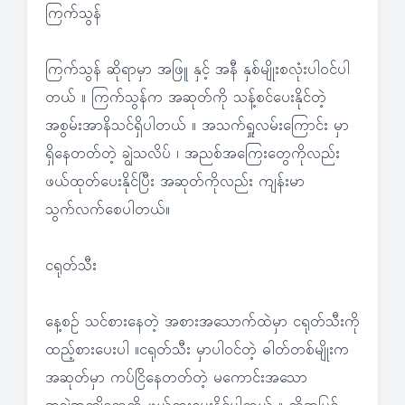
ကြက်သွန်
ကြက်သွန် ဆိုရာမှာ အဖြူ နှင့် အနီ နှစ်မျိုးစလုံးပါဝင်ပါ
တယ် ။ ကြက်သွန်က အဆုတ်ကို သန့်စင်ပေးနိုင်တဲ့
အစွမ်းအာနိသင်ရှိပါတယ် ။ အသက်ရှူလမ်းကြောင်း မှာ
ရှိနေတတ်တဲ့ ချွဲသလိပ် ၊ အညစ်အကြေးတွေကိုလည်း
ဖယ်ထုတ်ပေးနိုင်ပြီး အဆုတ်ကိုလည်း ကျန်းမာ
သွက်လက်စေပါတယ်။
ငရုတ်သီး
နေ့စဉ် သင်စားနေတဲ့ အစားအသောက်ထဲမှာ ငရုတ်သီးကို
ထည့်စားပေးပါ ။ငရုတ်သီး မှာပါဝင်တဲ့ ဓါတ်တစ်မျိုးက
အဆုတ်မှာ ကပ်ငြိနေတတ်တဲ့ မကောင်းအသော