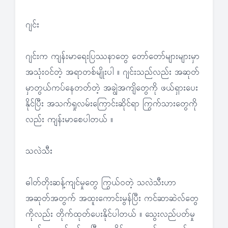
ဂျင်း
ဂျင်းက ကျန်းမာရေးပြဿနာတွေ တော်တော်များများမှာ
အသုံးဝင်တဲ့ အရာတစ်မျိုးပါ ။ ဂျင်းသည်လည်း အဆုတ်
မှာတွယ်ကပ်နေတတ်တဲ့ အချွဲအကျိတွေကို ဖယ်ရှားပေး
နိုင်ပြီး အသက်ရှုလမ်းကြောင်းဆိုင်ရာ ကြွက်သားတွေကို
လည်း ကျန်းမာစေပါတယ် ။
သလဲသီး
ဓါတ်တိုးဆန့်ကျင်မှုတွေ ကြွယ်ဝတဲ့ သလဲသီးဟာ
အဆုတ်အတွက် အထူးကောင်းမွန်ပြီး ကင်ဆာဆဲလ်တွေ
ကိုလည်း တိုက်ထုတ်ပေးနိုင်ပါတယ် ။ သွေးလည်ပတ်မှု