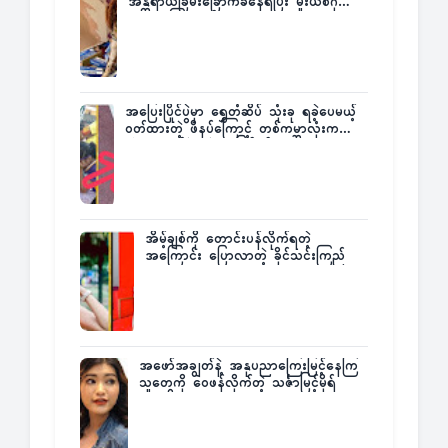
အန္တရာယ်ခြိမ်းခြောက်ခံနေရပြီး မူးယစ်ဂိုဏ်း
က ဆုကြေးထုတ်ထား
အပြေးပြိုင်ပွဲမှာ ရွှေတံဆိပ် သုံးခု ရခဲ့ပေမယ့်
ဝတ်ထားတဲ့ ဖိနပ်ကြောင့် တစ်ကမ္ဘာလုံးက
အံ့အားသင့်ခဲ့ရတဲ့ အဖြစ်မှန်
အိမ့်ချစ်ကို တောင်းပန်လိုက်ရတဲ့
အကြောင်း ပြောလာတဲ့ ခိုင်သင်းကြည်
အဖော်အချွတ်နဲ့ အနုပညာကြေးမြင့်နေကြ
သူတွေကို ဝေဖန်လိုက်တဲ့ သင်္ဇာမြင့်မိုရ်