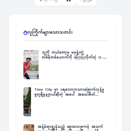
လူကြိုက်များသောသတင်း
သူ့ကို ဘယ်တော့မှ မမုန်းတဲ့
တစ်စုံတစ်ယောက်ကို ပြောပြလိုက်တဲ့ G-
Fatt
Time City မှာ ပရလောကသားခြောက်လှန့်မှု
တွေရှိနေတယ်ဆိုတဲ့ အပေါ် အသေးစိတ်
ပြန်ပြောပြလာတဲ့ Times City Project
Director ဦးမြတ်မင်း
အနံ့ခံထူးချွန်သည့် ခွေးလေးစကမ့် အသက်