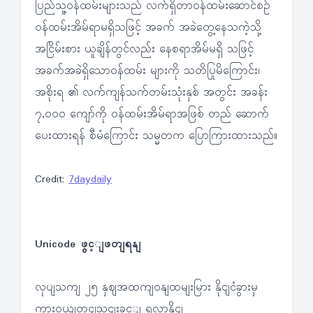
ပြည်သူ့ဝန်ထမ်းများသည် လက်ရှိတာဝန်ထမ်းဆောင်စဉ်
ဝန်ထမ်းအိမ်ရာမရှိသဖြင့် အခက် အခဲတွေ့နေသကဲ့သို့
အငြိမ်းစား ယူချိန်တွင်လည်း နေစရာအိမ်မရှိ သဖြင့်
အခက်အခဲရှိသောဝန်ထမ်း များကို သတိပြုမိကြောင်း၊
အစိုးရ ၏ လက်ကျန်သက်တမ်းသုံးနှစ် အတွင်း အခန်း
၇,၀၀၀ ကျော်ကို ဝန်ထမ်းအိမ်ရာအဖြစ် တည် ဆောက်
ပေးထားရန် စီမံကြောင်း သမ္မတက ပြောကြားထားသည်။
Credit:
7daydaily
Unicode ဖွင့ျဖတျရနျ
လုပျသကျ ၂၅ နှဈအထကျဝနျထမျးမြား နိုငျငံခွားမှ
ကားဝယျတငျသှငျးခှင့ျ ရလာနိုငျ