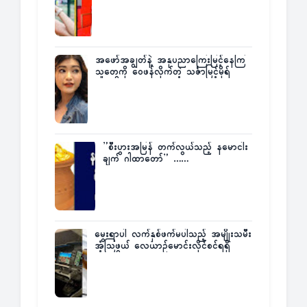
အဖော်အချွတ်နဲ့ အနုပညာကြေးမြင့်နေကြ
သူတွေကို ဝေဖန်လိုက်တဲ့ သင်္ဇာမြင့်မိုရ်
”စီးပွားအမြန် တက်လွယ်သည့် နမောငါး
ချက် ဂါထာတော်” ……
မွေးရာပါ လက်နှစ်ဖက်မပါသည့် အမျိုးသမီး
အံ့သြဖွယ် လေယာဉ်မောင်းလိုင်စင်ရရှိ