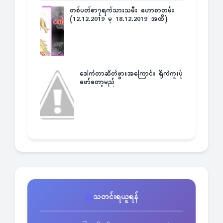
တစ်ပတ်စာ၇ရက်သားသမီး ဟောစာတမ်း
(12.12.2019 မှ 18.12.2019 အထိ)
ဒေါက်တာဆိတ်ဖွားအကြောင်း ရိုက်ကူးပုံ
ဖော်တော့မည်
သတင်းရယူရန်