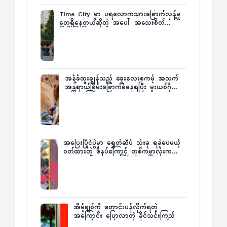
Time City မှာ ပရလောကသားခြောက်လှန့်မှု
တွေရှိနေတယ်ဆိုတဲ့ အပေါ် အသေးစိတ်
ပြန်ပြောပြလာတဲ့ Times City Project
Director ဦးမြတ်မင်း
အနံ့ခံထူးချွန်သည့် ခွေးလေးစကမ့် အသက်
အန္တရာယ်ခြိမ်းခြောက်ခံနေရပြီး မူးယစ်ဂိုဏ်း
က ဆုကြေးထုတ်ထား
အပြေးပြိုင်ပွဲမှာ ရွှေတံဆိပ် သုံးခု ရခဲ့ပေမယ့်
ဝတ်ထားတဲ့ ဖိနပ်ကြောင့် တစ်ကမ္ဘာလုံးက
အံ့အားသင့်ခဲ့ရတဲ့ အဖြစ်မှန်
အိမ့်ချစ်ကို တောင်းပန်လိုက်ရတဲ့
အကြောင်း ပြောလာတဲ့ ခိုင်သင်းကြည်