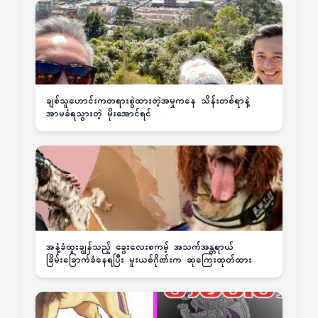
ချစ်သူဟောင်းကတရားစွဲထားတဲ့အမှုကနေ သိန်းတစ်ရာနဲ့
အာမခံရသွားတဲ့ မိုးအောင်ရင်
အနံ့ခံထူးချွန်သည့် ခွေးလေးစကမ့် အသက်အန္တရာယ်
ခြိမ်းခြောက်ခံနေရပြီး မူးယစ်ဂိုဏ်းက ဆုကြေးထုတ်ထား