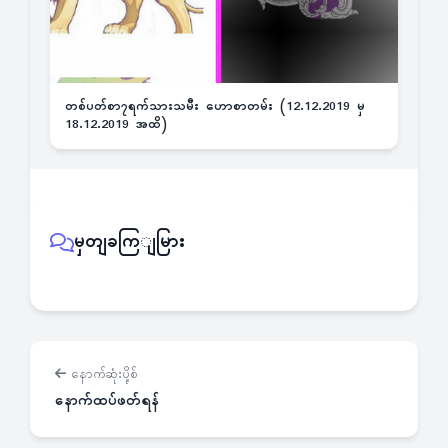
တစ်ပတ်စာ၇ရက်သားသမီး ဟောစာတမ်း (12.12.2019 မှ
18.12.2019 အထိ)
မှတျခကြျမြား
နောက်ဆုံးပို့စ်
နောက်ထပ်ဖတ်ရန်