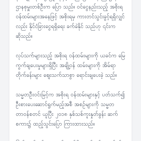
ဌာနစုမှူးတစ်ဦးက ပြော သည်။ ဝင်ငွေနည်းသည့် အစိုးရ
ဝန်ထမ်းများအနေဖြင့် အစိုးရမှ ကားတင်သွင်းခွင့်ရရှိလျှင်
လည်း နိုင်ငံခြားငွေရရှိရေး ခက်ခဲနိုင် သည်ဟု ၎င်းက
ဆိုသည်။
လုပ်သက်များသည့် အစိုးရ ဝန်ထမ်းများကို ယခင်က မြေ
ကွက်ချပေးမှုများရှိပြီး အချို့ဝန် ထမ်းများကို အိမ်ရာ
တိုက်ခန်းများ ဈေးသက်သာစွာ ရောင်းချပေးခဲ့ သည်။
သမ္မတဦးဝင်းမြင့်က အစိုးရ ဝန်ထမ်းများနှင့် ပတ်သက်၍
ဦးစားပေးဆောင်ရွက်မည့်အစီ အစဉ်များကို သမ္မတ
တာဝန်စတင် ယူပြီး ၂၀၁၈ နှစ်သစ်ကူးနှုတ်ခွန်း ဆက်
စကား၌ ထည့်သွင်းပြော ကြားထားသည်။