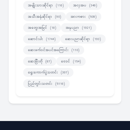
အမျိုးသားဆိုင်ရာ
အလှအပ
(116)
(346)
အသီးအနှံဆိုင်ရာ
အားကစား
(90)
(509)
အတွေးအမြင်
အနုပညာ
(18)
(1921)
ဆောင်းပါး
ဆေးပညာဆိုင်ရာ
(1744)
(193)
ဆေးဖက်ဝင်အပင်အကြောင်း
(110)
ဆေးမြီးတို
ဗေဒင်
(87)
(154)
ရွေးကောက်ပွဲသတင်း
(397)
ပြည်တွင်းသတင်း
(5116)