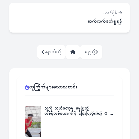
ယခင်ပို့စ်
ဆက်လက်ဖတ်ရှုရန်
နောက်သို့
ရှေ့သို့
လူကြိုက်များသောသတင်း
သူ့ကို ဘယ်တော့မှ မမုန်းတဲ့
တစ်စုံတစ်ယောက်ကို ပြောပြလိုက်တဲ့ G-
Fatt