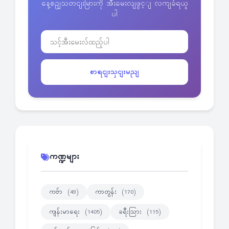
နေ့စဥျသတငျးမြားကို အီးမေးလျဖွင့ျ လကျခံရယူ
ပါ
စာရငျးသှငျးမညျ
ကဏ္ဍများ
ကဗ်ာ
ကာတွန်း
(49)
(170)
ကျန်းမာရေး
ခရီးသြား
(1405)
(115)