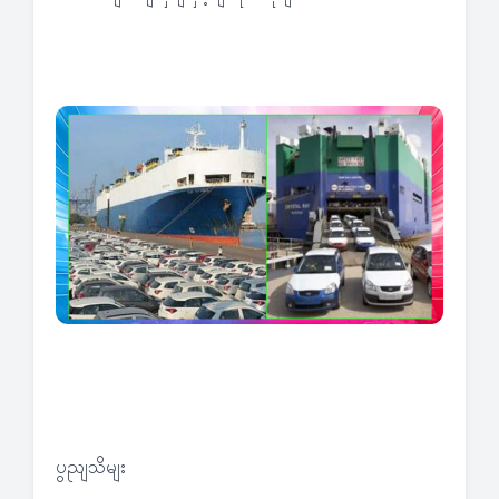
ပွညျသိမျး