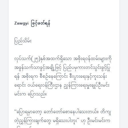
Zawgyi ဖြင့်ဖတ်ရန်
ပြည်သိမ်း
လုပ်သက်(၂၅)နှစ်အထက်ရှိသော အစိုးရဝန်ထမ်းများကို
အခွန်သက်သာခွင့်အချို့ဖြင့် ပြည်ပမှကားတင်သွင်းခွင့်ပြု
ရန် အစိုးရက စီစဉ်နေကြောင်း စီးပွားရေးနှင့်ကူးသန်း
ရောင်း ဝယ်ရေးဝန်ကြီးဌာန ညွှန်ကြားရေးမှူးချုပ်ဦးမင်း
မင်းက ပြောသည်။
‘‘ပြောရမှာတော့ တော်တော်စောနေပါသေးတယ်။ တိကျ
တဲ့ညွှန်ကြားချက်တွေ မရှိသေးပါဘူး’’ ဟု ဦးမင်းမင်းက