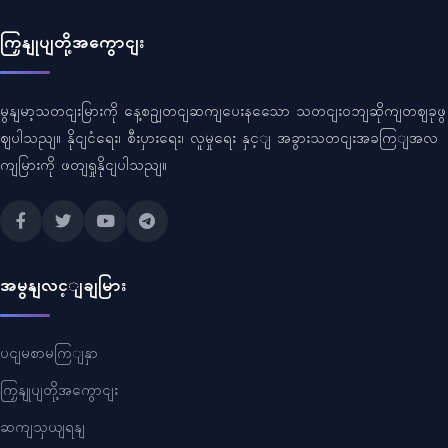
ကြှနျုပျတို့အကွောငျး
မွနျမာ့သတငျးမြားကို နေ့စဥျတငျဆကျပေးနသေော သတငျးဝဘျဆိုကျတဈခုဖွ
ဈပါသညျ။ နိုငျငံရေး၊ စီးပှားရေး၊ လူမှုရေး နှင့ျ အခွားသတငျးအခကြျအလ
ကျမြားကို ဖတျရှုနိုငျပါသညျ။
အမွနျလင့ျချမြား
ပငျမစာမကြျနှာ
ကြှနျုပျတို့အကွောငျး
ဆကျသှယျရနျ