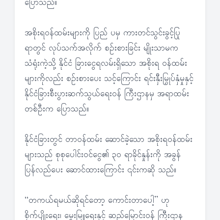
ပြောသည်။
အစိုးရဝန်ထမ်းများကို ပြည် ပမှ ကားတင်သွင်းခွင့်ပြု
ရာတွင် လုပ်သက်အလိုက် စဉ်းစားခြင်း မျိုးသာမက
သံရုံးကဲ့သို့ နိုင်ငံ ခြားငွေရလမ်းရှိသော အစိုးရ ဝန်ထမ်း
များကိုလည်း စဉ်းစားပေး သင့်ကြောင်း ရင်းနှီးမြှုပ်နှံမှုနှင့်
နိုင်ငံခြားစီးပွားဆက်သွယ်ရေးဝန် ကြီးဌာနမှ အရာထမ်း
တစ်ဦးက ပြောသည်။
နိုင်ငံခြားတွင် တာဝန်ထမ်း ဆောင်ခဲ့သော အစိုးရဝန်ထမ်း
များသည် စုစုပေါင်းဝင်ငွေ၏ ၃၀ ရာခိုင်နှုန်းကို အခွန်
ပြန်လည်ပေး ဆောင်ထားကြောင်း ၎င်းကဆို သည်။
‘‘တကယ်ရမယ်ဆိုရင်တော့ ကောင်းတာပေါ့’’ ဟု
စိုက်ပျိုးရေး၊ မွေးမြူရေးနှင့် ဆည်မြောင်းဝန် ကြီးဌာန