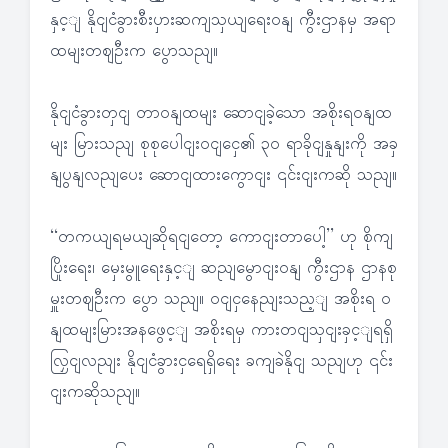
နှင့ျ နိုငျငံခွားစီးပှားဆကျသှယျရေးဝနျ ကွီးဌာနမှ အရာ
ထမျးတဈဦးက ပွောသညျ။
နိုငျငံခွားတှငျ တာဝနျထမျး ဆောငျခဲ့သော အစိုးရဝနျထ
မျး မြားသညျ စုစုပေါငျးဝငျငှေ၏ ၃၀ ရာခိုငျနှုနျးကို အခှ
နျပွနျလညျပေး ဆောငျထားကွောငျး ၎င်းငျးကဆို သညျ။
‘‘တကယျရမယျဆိုရငျတော့ ကောငျးတာပေါ့’’ ဟု စိုကျ
ပြိုးရေး၊ မှေးမွူရေးနှင့ျ ဆညျမွောငျးဝနျ ကွီးဌာန ဌာနစု
မှူးတဈဦးက ပွော သညျ။ ဝငျငှနေညျးသည့ျ အစိုးရ ဝ
နျထမျးမြားအနဖွေင့ျ အစိုးရမှ ကားတငျသှငျးခှင့ျရရှိ
လြှငျလညျး နိုငျငံခွားငှရေရှိရေး ခကျခဲနိုငျ သညျဟု ၎င်း
ငျးကဆိုသညျ။