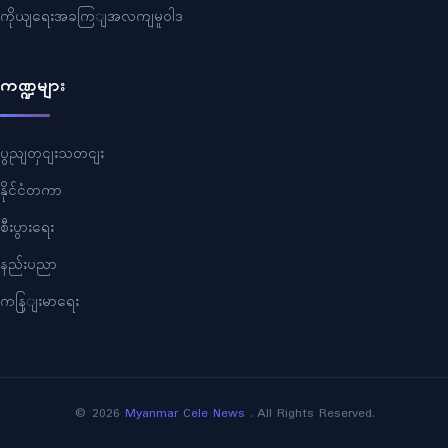
ကိုယျရေးအခကြျအလကျမူဝါဒ
ကဏ္ဍများ
ပွညျတှငျးသတငျး
နိုင်ငံတကာ
စီးပွားရေး
နည်းပညာ
ကနြျးမာရေး
©
2026
Myanmar Cele News
. All Rights Reserved.