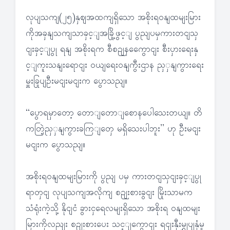
လုပျသကျ(၂၅)နှဈအထကျရှိသော အစိုးရဝနျထမျးမြား
ကိုအခှနျသကျသာခှင့ျအခြို့ဖွင့ျ ပွညျပမှကားတငျသှ
ငျးခှင့ျပွု ရနျ အစိုးရက စီစဉျနကွေောငျး စီးပှားရေးနှ
င့ျကူးသနျးရောငျး ဝယျရေးဝနျကွီးဌာန ညှှနျကွားရေး
မှူးခြုပျဦးမငျးမငျးက ပွောသညျ။
‘‘ပွောရမှာတော့ တောျတောျစောနပေါသေးတယျ။ တိ
ကတြဲ့ညှှနျကွားခကြျတှေ မရှိသေးပါဘူး’’ ဟု ဦးမငျး
မငျးက ပွောသညျ။
အစိုးရဝနျထမျးမြားကို ပွညျ ပမှ ကားတငျသှငျးခှင့ျပွု
ရာတှငျ လုပျသကျအလိုကျ စဉျးစားခွငျး မြိုးသာမက
သံရုံးကဲ့သို့ နိုငျငံ ခွားငှရေလမျးရှိသော အစိုးရ ဝနျထမျး
မြားကိုလညျး စဉျးစားပေး သင့ျကွောငျး ရငျးနှီးမွှုပျနှံမှု