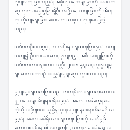
လုပျသကျမြားသည့ျ အစိုးရ ဝနျထမျးမြားကို ယခငျက
မွေ ကှကျခပြေးမှုမြားရှိပွီး အခြို့ဝနျ ထမျးမြားကို အိမျ
ရာ တိုကျခနျးမြား ဈေးသကျသာစှာ ရောငျးခပြေးခဲ့
သညျ။
သမ်မတဦးဝငျးမွင့ျက အစိုးရ ဝနျထမျးမြားနှင့ျ ပတျ
သကျ၍ ဦးစားပေးဆောငျရှကျမည့ျအစီ အစဉျမြားကို
သမ်မတတာဝနျစတငျ ယူပွီး ၂၀၁၈ နှဈသဈကူးနှုတျခှ
နျး ဆကျစကား၌ ထည့ျသှငျးပွော ကွားထားသညျ။
ပွညျသူ့ဝနျထမျးမြားသညျ လကျရှိတာဝနျထမျးဆောငျစ
ဉျ ဝနျထမျးအိမျရာမရှိသဖွင့ျ အခကျ အခဲတှေ့နသေ
ကဲ့သို့ အငွိမျးစား ယူခြိနျတှငျလညျး နစေရာအိမျမရှိ သ
ဖွင့ျ အခကျအခဲရှိသောဝနျထမျး မြားကို သတိပွုမိ
ကွောငျး၊အစိုးရ ၏ လကျကနြျသကျတမျးသုံးနှဈ အ