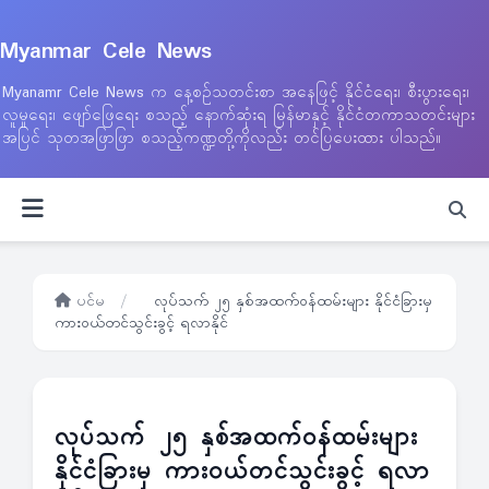
Myanmar Cele News
Myanamr Cele News က နေ့စဉ်သတင်းစာ အနေဖြင့် နိုင်ငံရေး၊ စီးပွားရေး၊
လူမှုရေး၊ ဖျော်ဖြေရေး စသည့် နောက်ဆုံးရ မြန်မာနှင့် နိုင်ငံတကာသတင်းများ
အပြင် သုတအဖြာဖြာ စသည့်ကဏ္ဍတို့ကိုလည်း တင်ပြပေးထား ပါသည်။
ပင်မ
/
လုပ်သက် ၂၅ နှစ်အထက်ဝန်ထမ်းများ နိုင်ငံခြားမှ
ကားဝယ်တင်သွင်းခွင့် ရလာနိုင်
လုပ်သက် ၂၅ နှစ်အထက်ဝန်ထမ်းများ
နိုင်ငံခြားမှ ကားဝယ်တင်သွင်းခွင့် ရလာ