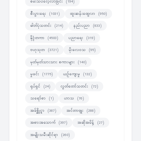
စမ်းသပ်လေ့လာခြင်း
(194)
စီးပွားရေး
ထူးဆန်းထွေလာ
(1031)
(950)
ဓါတ်ပုံသတင်း
နည်းပညာ
(214)
(833)
နိုင္ငံတကာ
ပညာရေး
(4503)
(319)
ဗဟုသုတ
မိုးလေဝသ
(3721)
(95)
မှတ်မှတ်သားသား စကားများ
(140)
မှုခင်း
ယဉ်ကျေးမှု
(1775)
(132)
ရုပ်ရှင်
လွတ်တော်သတင်း
(24)
(72)
သရော်စာ
ဟာသ
(1)
(76)
အခ်စ္ဆိုင္ရာ
အင်တာဗျုး
(387)
(288)
အစားအသောက်
အဆိုအမိန့်
(397)
(27)
အမျိုးသမီးဆိုင်ရာ
(260)