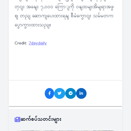
တှငျး အခနျး ၇,၀၀၀ ကြောျကို ဝနျထမျးအိမျရာအဖွ
ဈ တညျ ဆောကျပေးထားရနျ စီမံကွောငျး သမ်မတက
ပွောကွားထားသညျ။
Credit:
7daydaily
ဆက်စပ်သတင်းများ