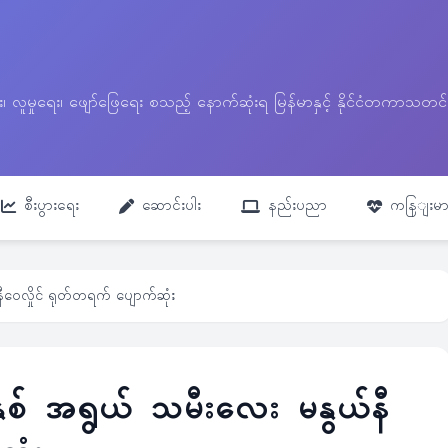
ေး၊ လူမှုရေး၊ ဖျော်ဖြေရေး စသည့် နောက်ဆုံးရ မြန်မာနှင့် နိုင်ငံတကာ
စီးပွားရေး
ဆောင်းပါး
နည်းပညာ
ကနြျးမာ
နီဝေလှိုင် ရုတ်တရက် ပျောက်ဆုံး
 နှစ် အရွယ် သမီးလေး မနွယ်နီ