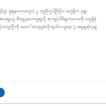
ိုငျး ဖွဈနတောကွောင့ျ ကူညီကွပါဦးဗြာ။ တှေ့ရှိက ဖုနျး
ျပငျ စိတျပူနတောဖွဈလို့ ဓာတျပုံပါမိနျးကလေးကို တှေ့ရှိခဲ့
 ပရိသတျကွီးကို မတေ်တာရပျခံလိုကျပါတယျနောျ အမွနျဆုံးပွနျ