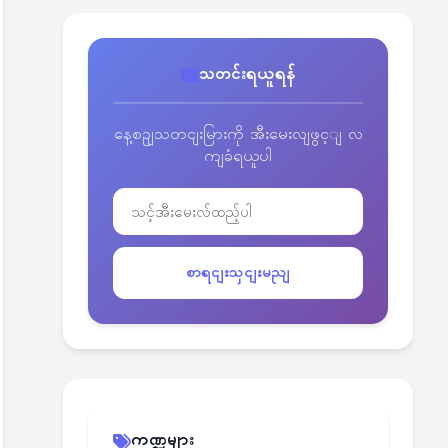
သတင်းရယူရန်
နေ့စဥျသတငျးမြားကို အီးမေးလျဖွင့ျ လ
ကျခံရယူပါ
စာရငျးသှငျးမညျ
ကဏ္ဍများ