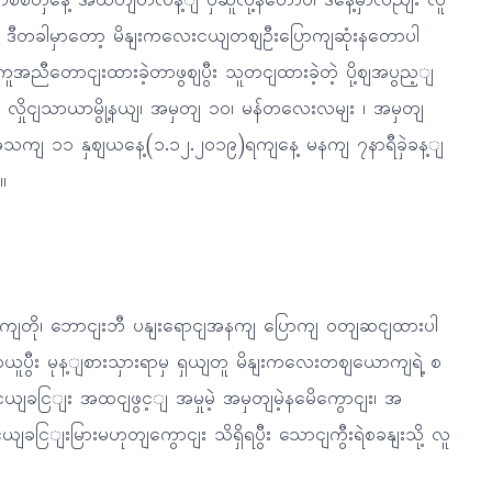
ကိစ်စတှနေဲ့ အထိတျတလန့ျ ပှဲဆူလို့နတောပါ ဒီနေ့မှာလညျး လူ
း ဒီတခါမှာတော့ မိနျးကလေးငယျတဈဦးပြောကျဆုံးနတောပါ
ကူအညီတောငျးထားခဲ့တာဖွဈပွီး သူတငျထားခဲ့တဲ့ ပို့ဈအပွည့ျ
 လှိုငျသာယာမွို့နယျ၊ အမှတျ ၁၀၊ မန်တလေးလမျး ၊ အမှတျ
 ၊ အသကျ ၁၁ နှဈယနေ့(၁.၁၂.၂၀၁၉)ရကျနေ့ မနကျ ၇နာရီခှဲခန့ျ
။
 လကျတို၊ ဘောငျးဘီ ပနျးရောငျအနကျ ပြောကျ ဝတျဆငျထားပါ
ူပွီး မုန့ျစားသှားရာမှ ရှယျတူ မိနျးကလေးတဈယောကျရဲ့ စ
ယျခငြျး အထငျဖွင့ျ အမှုမဲ့ အမှတျမဲ့နမေိကွောငျး၊ အ
ယျခငြျးမြားမဟုတျကွောငျး သိရှိရပွီး သောငျကွီးရဲစခနျးသို့ လူ