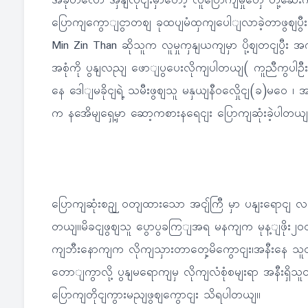
အခုတလော အှနျလိုငျးမှာတော့ လူပြောကျမှုတှေ တို့ဆေး
ပြောကျကွောျငွာတဈ ခုထပျမံထှကျပေါျလာခဲ့တာဖွဈပွီ
Min Zin Than ဆိုသူက လူမှုကှနျယကျမှာ ပို့ဈတငျပွီး အ
အစုံကို ပွနျလညျ ဖောျပွပေးလိုကျပါတယျ( ကူညီကွပါဦး
နေ ဒေါျမခိုငျရဲ့ သမီးဖွဈသူ မနှယျနီဝလှေိုငျ(ခ)မဝေ
က နအေိမျရှေ့မှာ ဆော့ကစားနရေငျး ပြောကျဆုံးခဲ့ပါတယျ
ပြောကျဆုံးစဉျ ဝတျထားသော အငျ်ကြီ မှာ ပနျးရောငျ
တယျ။မိခငျဖွဈသူ ပွောပွခကြျအရ မနကျက မုန့ျဖိုး၂၀၀ယ
ကျဘီးနောကျက လိုကျသှားတာတှေ့မိကွောငျး၊အနီးနေ သူင
တောျကွာလို့ ပွနျမရောကျမှ လိုကျလံစုံစမျးရာ အနီးရှိသူင
ပြောကျတိုငျကွားမညျဖွဈကွောငျး သိရပါတယျ။