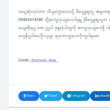
ဖခငျဆုံးသှားတာ သိပျမကွာသေးလို့ မိခငျဖွဈသူ အရူးတဈပ
09403414248 သို့ဆကျသှယျပေးပါရနျ )မိခငျဖွဈသူက အလှန
မယျဆိုရငျ ဖောျပွပါ ဖုနျးနံပါတျကို ဆကျသှယျပေးဖို့
တှေ့နိုငျပါစလေို့လညျး ဆုတောငျးပေးလိုကျပါရစေ။
Credit:
Burmese Asia
Share
Tweet
Telegram
LinkedIn