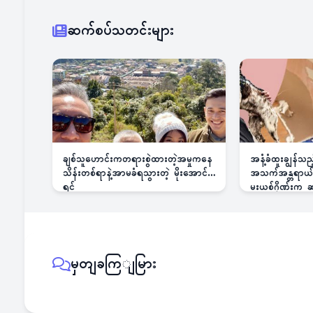
ဆက်စပ်သတင်းများ
ချစ်သူဟောင်းကတရားစွဲထားတဲ့အမှုကနေ
အနံ့ခံထူးချွန်သ
သိန်းတစ်ရာနဲ့အာမခံရသွားတဲ့ မိုးအောင်
အသက်အန္တရာယ်ခြ
ရင်
မူးယစ်ဂိုဏ်းက
မှတျခကြျမြား