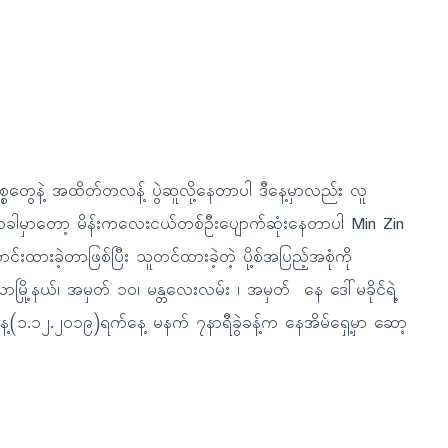
္စတွေနဲ့ အထိတ်တလန့် ပွဲဆူလို့နေတာပါ ဒီနေ့မှာလည်း လူ
ဒီတခါမှာတော့ မိန်းကလေးငယ်တစ်ဦးပျောက်ဆုံးနေတာပါ Min Zin
ထားခဲ့တာဖြစ်ပြီး သူတင်ထားခဲ့တဲ့ ပို့စ်အပြည့်အစုံကို
ြို့နယ်၊ အမှတ် ၁၀၊ မန္တလေးလမ်း ၊ အမှတ် နေ ဒေါ်မခိုင်ရဲ့
့(၁.၁၂.၂၀၁၉)ရက်နေ့ မနက် ၇နာရီခွဲခန့်က နေအိမ်ရှေ့မှာ ဆော့