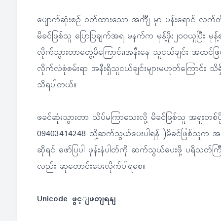
ပျောက်ဆုံးစဉ် ဝတ်ထားသော အင်္ကျီ မှာ ပန်းရောင် လက
မိခင်ဖြစ်သူ ပြောပြချက်အရ မနက်က မုန့်ဖိုး၂၀၀ယူပြီး မ
လိုက်သွားတာတွေ့မိကြောင်း၊အနီးနေ သူငယ်ချင်း အထင်ဖြင့်
လိုက်လံစုံစမ်းရာ အနီးရှိသူငယ်ချင်းများမဟုတ်ကြောင်း သိရှ
သိရပါတယ်။
ဖခင်ဆုံးသွားတာ သိပ်မကြာသေးလို့ မိခင်ဖြစ်သူ အရူးတစ်ပိ
09403414248 သို့ဆက်သွယ်ပေးပါရန် )မိခင်ဖြစ်သူက အလွန်ပ
ဆိုရင် ဖော်ပြပါ ဖုန်းနံပါတ်ကို ဆက်သွယ်ပေးဖို့ ပရိသတ်ကြီး
လည်း ဆုတောင်းပေးလိုက်ပါရစေ။
Unicode ဖွင့ျဖတျရနျ