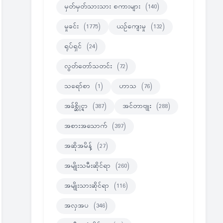
မှတ်မှတ်သားသား စကားများ
(140)
မှုခင်း
(1775)
ယဉ်ကျေးမှု
(132)
ရုပ်ရှင်
(24)
လွတ်တော်သတင်း
(72)
သရော်စာ
(1)
ဟာသ
(76)
အခ်စ္ဆိုင္ရာ
(387)
အင်တာဗျုး
(288)
အစားအသောက်
(397)
အဆိုအမိန့်
(27)
အမျိုးသမီးဆိုင်ရာ
(260)
အမျိုးသားဆိုင်ရာ
(116)
အလှအပ
(346)