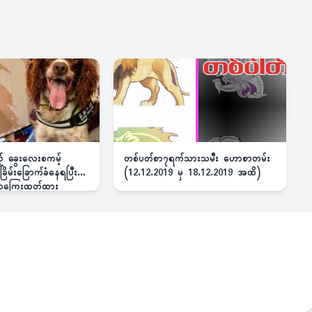
ည့် ခွေးလေးစကမ့်
တစ်ပတ်စာ၇ရက်သားသမီး ဟောစာတမ်း
ိမ်းခြောက်ခံနေရပြီး
(12.12.2019 မှ 18.12.2019 အထိ)
 ဆုကြေးထုတ်ထား