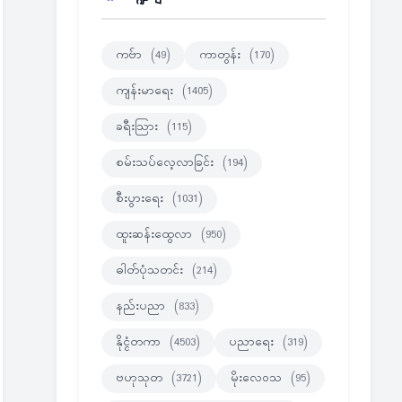
ကဗ်ာ
(49)
ကာတွန်း
(170)
ကျန်းမာရေး
(1405)
ခရီးသြား
(115)
စမ်းသပ်လေ့လာခြင်း
(194)
စီးပွားရေး
(1031)
ထူးဆန်းထွေလာ
(950)
ဓါတ်ပုံသတင်း
(214)
နည်းပညာ
(833)
နိုင္ငံတကာ
(4503)
ပညာရေး
(319)
ဗဟုသုတ
(3721)
မိုးလေဝသ
(95)