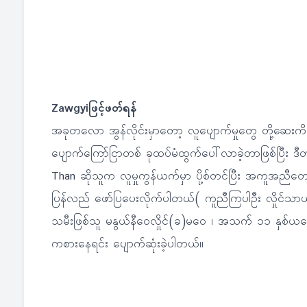
Zawgyiဖြင့်ဖတ်ရန်
အခုတလော အွန်လိုင်းမှာတော့ လူပျောက်မှုတွေ တို့ဆေးကိစ
ပျောက်ကြော်ငြာတစ် ခုထပ်မံထွက်ပေါ်လာခဲ့တာဖြစ်ပြီး 
Than ဆိုသူက လူမှုကွန်ယက်မှာ ပို့စ်တင်ပြီး အကူအညီတောင်း
ပြန်လည် ဖော်ပြပေးလိုက်ပါတယ်( ကူညီကြပါဦး လှိုင်သာယာမ
သမီးဖြစ်သူ မနွယ်နီဝေလှိုင်(ခ)မဝေ ၊ အသက် ၁၁ နှစ်ယနေ
ကစားနေရင်း ပျောက်ဆုံးခဲ့ပါတယ်။