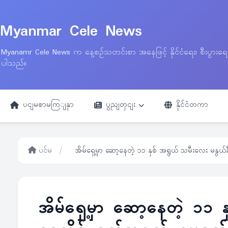
Myanmar Cele News
Myanamr Cele News က နေ့စဉ်သတင်းစာ အနေဖြင့် နိုင်ငံရေး၊ စီးပွားရ
ပါသည်။
ပငျမစာမကြျနှာ
ပွညျတှငျး
နိုင်ငံတကာ
ပင်မ
/
အိမ်ရှေ့မှာ ဆော့နေတဲ့ ၁၁ နှစ် အရွယ် သမီးလေး မနွယ်
အိမ်ရှေ့မှာ ဆော့နေတဲ့ ၁၁