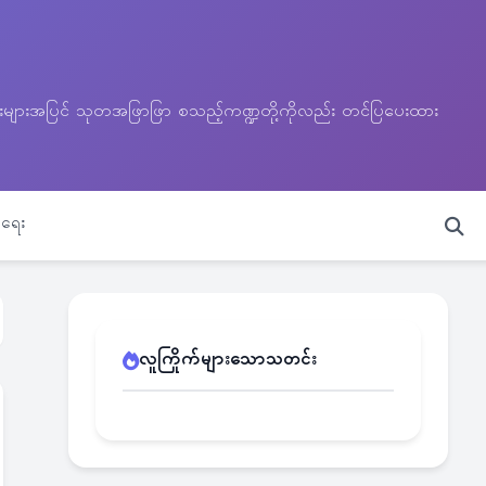
သတင်းများအပြင် သုတအဖြာဖြာ စသည့်ကဏ္ဍတို့ကိုလည်း တင်ပြပေးထား
ရေး
လူကြိုက်များသောသတင်း