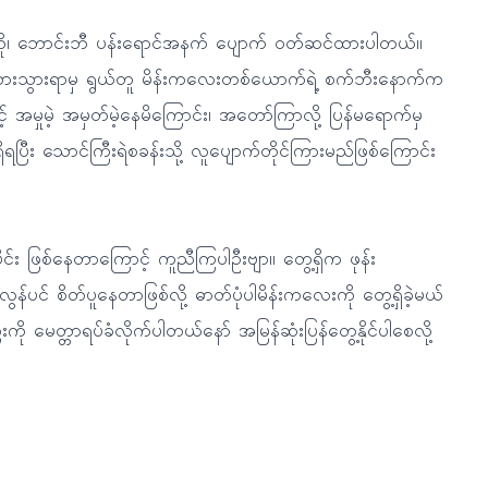
်တို၊ ဘောင်းဘီ ပန်းရောင်အနက် ပျောက် ဝတ်ဆင်ထားပါတယ်။
ုန့်စားသွားရာမှ ရွယ်တူ မိန်းကလေးတစ်ယောက်ရဲ့ စက်ဘီးနောက်က
 အမှုမဲ့ အမှတ်မဲ့နေမိကြောင်း၊ အတော်ကြာလို့ ပြန်မရောက်မှ
ိရပြီး သောင်ကြီးရဲစခန်းသို့ လူပျောက်တိုင်ကြားမည်ဖြစ်ကြောင်း
ုင်း ဖြစ်နေတာကြောင့် ကူညီကြပါဦးဗျာ။ တွေ့ရှိက ဖုန်း
င် စိတ်ပူနေတာဖြစ်လို့ ဓာတ်ပုံပါမိန်းကလေးကို တွေ့ရှိခဲ့မယ်
ကို မေတ္တာရပ်ခံလိုက်ပါတယ်နော် အမြန်ဆုံးပြန်တွေ့နိုင်ပါစေလို့