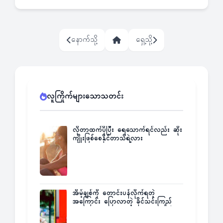
နောက်သို့
ရှေ့သို့
လူကြိုက်များသောသတင်း
လိုတာထက်ပိုပြီး ရေသောက်ရင်လည်း ဆိုး
ကျိုးဖြစ်စေနိုင်တာသိရဲ့လား
အိမ့်ချစ်ကို တောင်းပန်လိုက်ရတဲ့
အကြောင်း ပြောလာတဲ့ ခိုင်သင်းကြည်