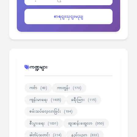
စာရငျးသှငျးမညျ
ကဏ္ဍများ
ကဗ်ာ
ကာတွန်း
(49)
(170)
ကျန်းမာရေး
ခရီးသြား
(1405)
(115)
စမ်းသပ်လေ့လာခြင်း
(194)
စီးပွားရေး
ထူးဆန်းထွေလာ
(1031)
(950)
ဓါတ်ပုံသတင်း
နည်းပညာ
(214)
(833)