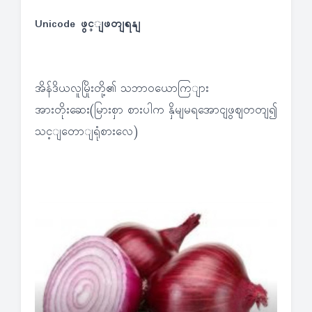
Unicode ဖွင့ျဖတျရနျ
အိန်ဒိယလူမြိုးတို့၏ သဘာဝယောကြျား
အားတိုးဆေး(မြားစှာ စားပါက နှိမျမရအောငျဖွဈတတျ၍
သင့ျတောျရုံစားလေ)