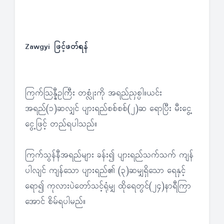
Zawgyi ဖြင့်ဖတ်ရန်
ကြက်သြန္နီဥကြီး တစ္လုံးကို အရည်ညှစ္ပါ။ယင်း
အရည်(၁)ဆလျှင် ပျားရည်စစ်စစ်(၂)ဆ ရောပြီး မီးငွေ့
ငွေ့ဖြင့် တည်ရပါသည်။
ကြက်သွန်နီအရည်များ ခန်း၍ ပျားရည်သက်သက် ကျန်
ပါလျင် ကျန်သော ပျားရည်၏ (၃)ဆမျှရှိသော ရေနှင့်
ရော၍ ကုလားပဲတော်သင့်ရုံမျှ ထိုရေတွင်(၂၄)နာရီကြာ
အောင် စိမ်ရပါမည်။