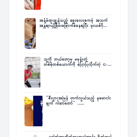
အနံ့ခံထူးချွန်သည့် ခွေးလေးစကမ့် အသက်
အန္တရာယ်ခြိမ်းခြောက်ခံနေရပြီး မူးယစ်ဂိုဏ်း
က ဆုကြေးထုတ်ထား
သူ့ကို ဘယ်တော့မှ မမုန်းတဲ့
တစ်စုံတစ်ယောက်ကို ပြောပြလိုက်တဲ့ G-
Fatt
”စီးပွားအမြန် တက်လွယ်သည့် နမောငါး
ချက် ဂါထာတော်” ……