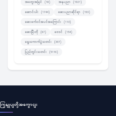
အတွေးအမြင်
အနုပညာ
(18)
(1921)
ဆောင်းပါး
ဆေးပညာဆိုင်ရာ
(1744)
(193)
ဆေးဖက်ဝင်အပင်အကြောင်း
(110)
ဆေးမြီးတို
ဗေဒင်
(87)
(154)
ရွေးကောက်ပွဲသတင်း
(397)
ပြည်တွင်းသတင်း
(5116)
ကြှနျုပျတို့အကွောငျး