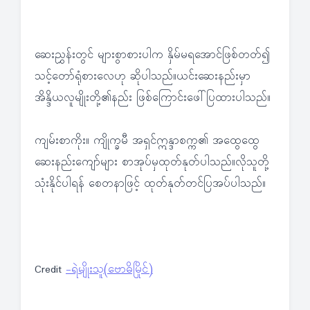
ဆေးညွှန်းတွင် များစွာစားပါက နှိမ်မရအောင်ဖြစ်တတ်၍
သင့်တော်ရုံစားလေဟု ဆိုပါသည်။ယင်းဆေးနည်းမှာ
အိန္ဒိယလူမျိုးတို့၏နည်း ဖြစ်ကြောင်းဖေါ်ပြထားပါသည်။
ကျမ်းစာကိုး။ ကျိုက္ခမီ အရှင်ဣန္ဒာစက္က၏ အထွေထွေ
ဆေးနည်းကျော်များ စာအုပ်မှထုတ်နုတ်ပါသည်။လိုသူတို့
သုံးနိုင်ပါရန် စေတနာဖြင့် ထုတ်နုတ်တင်ပြအပ်ပါသည်။
Credit
-ရဲမျိုးသူ(ဗောဓိမြိုင်)