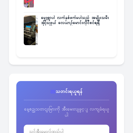
မွေးရာပါ လက်နှစ်ဖက်မပါသည့် အမျိုးသမီး
အံ့သြဖွယ် လေယာဉ်မောင်းလိုင်စင်ရရှိ
သတင်းရယူရန်
နေ့စဥျသတငျးမြားကို အီးမေးလျဖွင့ျ လကျခံရယူ
ပါ