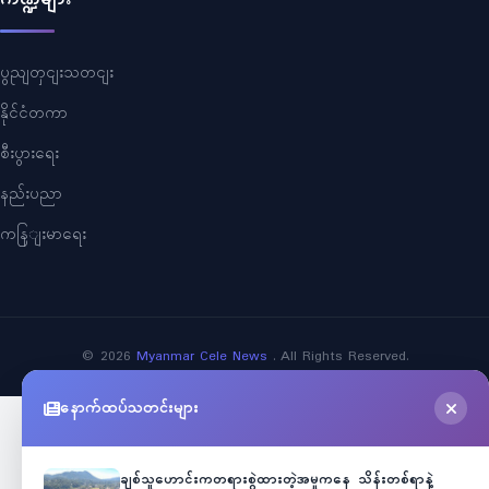
ပွညျတှငျးသတငျး
နိုင်ငံတကာ
စီးပွားရေး
နည်းပညာ
ကနြျးမာရေး
©
2026
Myanmar Cele News
. All Rights Reserved.
နောက်ထပ်သတင်းများ
ချစ်သူဟောင်းကတရားစွဲထားတဲ့အမှုကနေ သိန်းတစ်ရာနဲ့