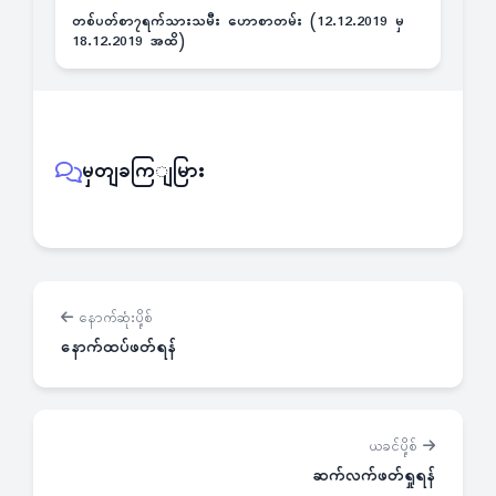
တစ်ပတ်စာ၇ရက်သားသမီး ဟောစာတမ်း (12.12.2019 မှ
18.12.2019 အထိ)
မှတျခကြျမြား
နောက်ဆုံးပို့စ်
နောက်ထပ်ဖတ်ရန်
ယခင်ပို့စ်
ဆက်လက်ဖတ်ရှုရန်