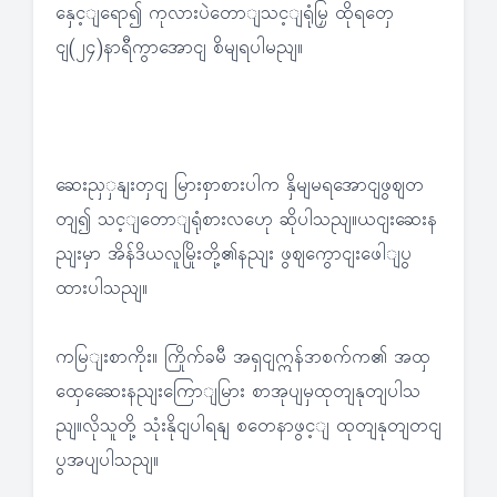
နှေင့ျရော၍ ကုလားပဲတောျသင့ျရုံမြှ ထိုရတှေ
ငျ(၂၄)နာရီကွာအောငျ စိမျရပါမညျ။
ဆေးညှှနျးတှငျ မြားစှာစားပါက နှိမျမရအောငျဖွဈတ
တျ၍ သင့ျတောျရုံစားလဟေု ဆိုပါသညျ။ယငျးဆေးန
ညျးမှာ အိန်ဒိယလူမြိုးတို့၏နညျး ဖွဈကွောငျးဖေါျပွ
ထားပါသညျ။
ကမြျးစာကိုး။ ကြိုက်ခမီ အရှငျဣန်ဒာစက်က၏ အထှ
ထှေဆေေးနညျးကြောျမြား စာအုပျမှထုတျနုတျပါသ
ညျ။လိုသူတို့ သုံးနိုငျပါရနျ စတေနာဖွင့ျ ထုတျနုတျတငျ
ပွအပျပါသညျ။