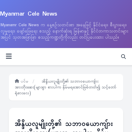
Myanmar Cele News
Myanamr Cele News က နေ့စဉ်သတင်းစာ အနေဖြင့် နိုင်ငံရေး၊ စီးပွားရေး၊
လူမှုရေး၊ ဖျော်ဖြေရေး စသည့် နောက်ဆုံးရ မြန်မာနှင့် နိုင်ငံတကာသတင်းများ
အပြင် သုတအဖြာဖြာ စသည့်ကဏ္ဍတို့ကိုလည်း တင်ပြပေးထား ပါသည်။
ပင်မ
/
အိန္ဒိယလူမျိုးတို့၏ သဘာဝယောကျ်ား
အားတိုးဆေး(များစွာ စားပါက နှိမ်မရအောင်ဖြစ်တတ်၍ သင့်တော်
ရုံစားလေ)
အိန္ဒိယလူမျိုးတို့၏ သဘာဝယောကျ်ား