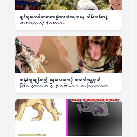
ချစ်သူဟောင်းကတရားစွဲထားတဲ့အမှုကနေ သိန်းတစ်ရာနဲ့
အာမခံရသွားတဲ့ မိုးအောင်ရင်
အနံ့ခံထူးချွန်သည့် ခွေးလေးစကမ့် အသက်အန္တရာယ်
ခြိမ်းခြောက်ခံနေရပြီး မူးယစ်ဂိုဏ်းက ဆုကြေးထုတ်ထား