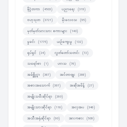
နိုင္ငံတကာ
ပညာရေး
(4503)
(319)
ဗဟုသုတ
မိုးလေဝသ
(3721)
(95)
မှတ်မှတ်သားသား စကားများ
(140)
မှုခင်း
ယဉ်ကျေးမှု
(1775)
(132)
ရုပ်ရှင်
လွတ်တော်သတင်း
(24)
(72)
သရော်စာ
ဟာသ
(1)
(76)
အခ်စ္ဆိုင္ရာ
အင်တာဗျုး
(387)
(288)
အစားအသောက်
အဆိုအမိန့်
(397)
(27)
အမျိုးသမီးဆိုင်ရာ
(260)
အမျိုးသားဆိုင်ရာ
အလှအပ
(116)
(346)
အသီးအနှံဆိုင်ရာ
အားကစား
(90)
(509)