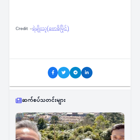
Credit -
ရဲမျိုးသူ(ဗောဓိမြိုင်)
ဆက်စပ်သတင်းများ