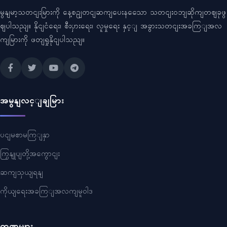
မွနျမာ့သတငျးမြားကို နေ့စဥျတငျဆကျပေးနသေော သတငျးဝဘျဆိုကျတဈခုဖွ
ဈပါသညျ။ နိုငျငံရေး၊ စီးပှားရေး၊ လူမှုရေး နှင့ျ အခွားသတငျးအခကြျအလ
ကျမြားကို ဖတျရှုနိုငျပါသညျ။
အမွနျလင့ျချမြား
ပငျမစာမကြျနှာ
ကြှနျုပျတို့အကွောငျး
ဆကျသှယျရနျ
ကိုယျရေးအခကြျအလကျမူဝါဒ
ကဏ္ဍများ