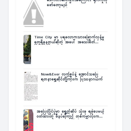
ဒေါက်တာဆိတ်ဖွားအကြောင်း ရိုက်ကူးပုံ
ဖော်တော့မည်
Time City မှာ ပရလောကသားခြောက်လှန့်မှု
တွေရှိနေတယ်ဆိုတဲ့ အပေါ် အသေးစိတ်
ပြန်ပြောပြလာတဲ့ Times City Project
Director ဦးမြတ်မင်း
Now&Ever လက်စွပ်နဲ့ အောင်သပြေ
ရတနာရွှေဆိုင်တို့ကြားက ပြဿနာဂယက်
အပြေးပြိုင်ပွဲမှာ ရွှေတံဆိပ် သုံးခု ရခဲ့ပေမယ့်
ဝတ်ထားတဲ့ ဖိနပ်ကြောင့် တစ်ကမ္ဘာလုံးက
အံ့အားသင့်ခဲ့ရတဲ့ အဖြစ်မှန်