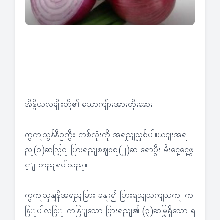
အိန္ဒိယလူမျိုးတို့၏ ယောကျ်ားအားတိုးဆေး
ကွကျသွန်နီဥကွီး တစ်လုံးကို အရညျညှစ်ပါ။ယငျးအရ
ညျ(၁)ဆလြှငျ ပြားရညျစဈစဈ(၂)ဆ ရောပွီး မီးငှေ့ငှေ့ဖွ
င့ျ တညျရပါသညျ။
ကွကျသှနျနီအရညျမြား ခနျး၍ ပြားရညျသကျသကျ က
နြျပါလငြျ ကနြျသော ပြားရညျ၏ (၃)ဆမြှရှိသော ရ