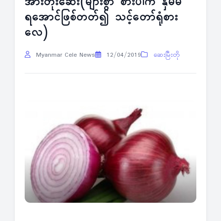
အားတိုးဆေး(များစွာ စားပါက နှိမ်မ
ရအောင်ဖြစ်တတ်၍ သင့်တော်ရုံစား
လေ)
Myanmar Cele News
12/04/2019
ဆေးမြီးတို