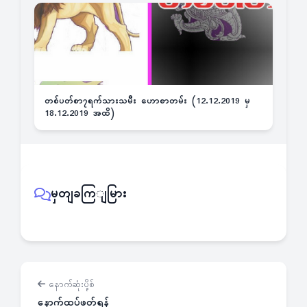
တစ်ပတ်စာ၇ရက်သားသမီး ဟောစာတမ်း (12.12.2019 မှ
18.12.2019 အထိ)
မှတျခကြျမြား
နောက်ဆုံးပို့စ်
နောက်ထပ်ဖတ်ရန်