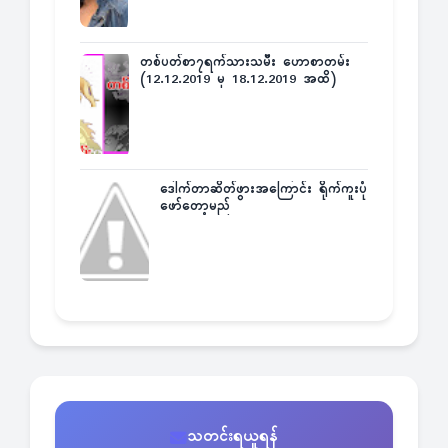
တစ်ပတ်စာ၇ရက်သားသမီး ဟောစာတမ်း
(12.12.2019 မှ 18.12.2019 အထိ)
ဒေါက်တာဆိတ်ဖွားအကြောင်း ရိုက်ကူးပုံ
ဖော်တော့မည်
သတင်းရယူရန်