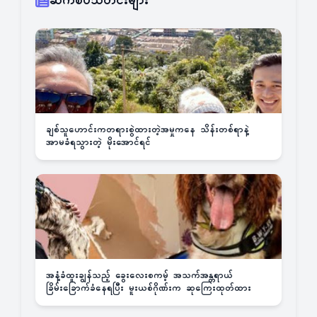
ဆက်စပ်သတင်းများ
ချစ်သူဟောင်းကတရားစွဲထားတဲ့အမှုကနေ သိန်းတစ်ရာနဲ့
အာမခံရသွားတဲ့ မိုးအောင်ရင်
အနံ့ခံထူးချွန်သည့် ခွေးလေးစကမ့် အသက်အန္တရာယ်
ခြိမ်းခြောက်ခံနေရပြီး မူးယစ်ဂိုဏ်းက ဆုကြေးထုတ်ထား