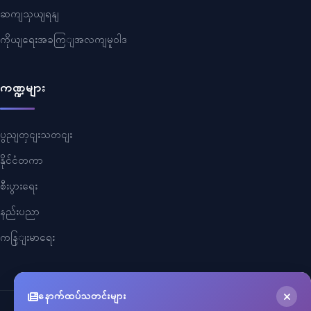
ဆကျသှယျရနျ
ကိုယျရေးအခကြျအလကျမူဝါဒ
ကဏ္ဍများ
ပွညျတှငျးသတငျး
နိုင်ငံတကာ
စီးပွားရေး
နည်းပညာ
ကနြျးမာရေး
နောက်ထပ်သတင်းများ