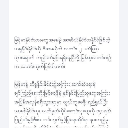
မြန်မာနိုင်ငံသားတွေအနေနဲ့ အာဆီယံနိုင်ငံတနိုင်ငံဖြစ်တဲ့
ဘရူနိုင်းနိုင်ငံကို ဗီဇာမလိုဘဲ သတင်း ၂ ပတ်ကြာ
သွားရောက် လည်ပတ်ခွင့် ရရှိနေပြီလို့ မြန်မာ့သတင်းစဉ်
က သတင်းထုတ်ပြန်ပါတယ်။
မြန်မာနဲ့ ဘီရူနိုင်းနိုင်ငံတို့အကြား ဆက်ဆံရေးနဲ့
ချစ်ကြည်ရေးတိုးမြှင့်စေဖို့နဲ့ နှစ်နိုင်ငံပြည်သူတွေအကြား
အပြန်အလှန်ခရီးသွားရာမှာ လွယ်ကူစေဖို့ ရည်ရွယ်ပြီး
သာမန်နိုင်ငံကူး လက်မှတ်ကိုင်ဆောင်သူတွေကို ၁၄ ရက်
ပြည်ဝင်ခွင့်ဗီဇာ ကင်းလွတ်ခွင့်ပြုရေးဆိုင်ရာ နားလည်မှု