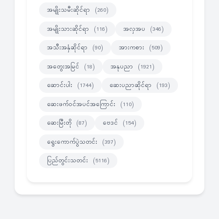
အမျိုးသမီးဆိုင်ရာ
(260)
အမျိုးသားဆိုင်ရာ
အလှအပ
(116)
(346)
အသီးအနှံဆိုင်ရာ
အားကစား
(90)
(509)
အတွေးအမြင်
အနုပညာ
(18)
(1921)
ဆောင်းပါး
ဆေးပညာဆိုင်ရာ
(1744)
(193)
ဆေးဖက်ဝင်အပင်အကြောင်း
(110)
ဆေးမြီးတို
ဗေဒင်
(87)
(154)
ရွေးကောက်ပွဲသတင်း
(397)
ပြည်တွင်းသတင်း
(5116)