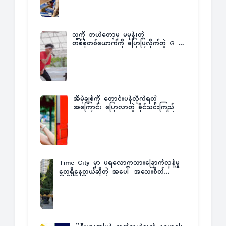
သူ့ကို ဘယ်တော့မှ မမုန်းတဲ့
တစ်စုံတစ်ယောက်ကို ပြောပြလိုက်တဲ့ G-
Fatt
အိမ့်ချစ်ကို တောင်းပန်လိုက်ရတဲ့
အကြောင်း ပြောလာတဲ့ ခိုင်သင်းကြည်
Time City မှာ ပရလောကသားခြောက်လှန့်မှု
တွေရှိနေတယ်ဆိုတဲ့ အပေါ် အသေးစိတ်
ပြန်ပြောပြလာတဲ့ Times City Project
Director ဦးမြတ်မင်း