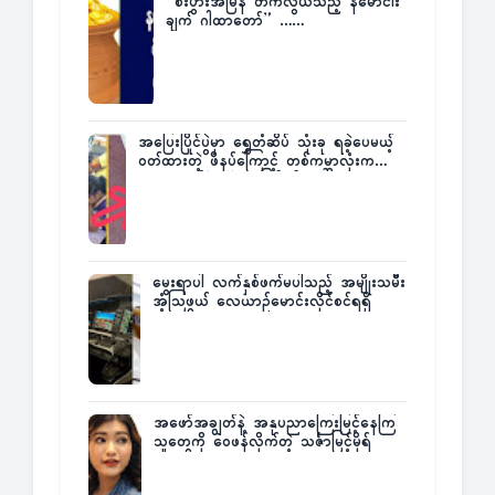
”စီးပွားအမြန် တက်လွယ်သည့် နမောငါး
ချက် ဂါထာတော်” ……
အပြေးပြိုင်ပွဲမှာ ရွှေတံဆိပ် သုံးခု ရခဲ့ပေမယ့်
ဝတ်ထားတဲ့ ဖိနပ်ကြောင့် တစ်ကမ္ဘာလုံးက
အံ့အားသင့်ခဲ့ရတဲ့ အဖြစ်မှန်
မွေးရာပါ လက်နှစ်ဖက်မပါသည့် အမျိုးသမီး
အံ့သြဖွယ် လေယာဉ်မောင်းလိုင်စင်ရရှိ
အဖော်အချွတ်နဲ့ အနုပညာကြေးမြင့်နေကြ
သူတွေကို ဝေဖန်လိုက်တဲ့ သင်္ဇာမြင့်မိုရ်