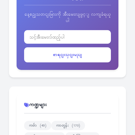
နေ့စဥျသတငျးမြားကို အီးမေးလျဖွင့ျ လကျခံရယူ
ပါ
စာရငျးသှငျးမညျ
ကဏ္ဍများ
ကဗ်ာ
ကာတွန်း
(49)
(170)