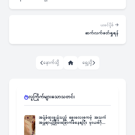
ယခင်ပို့စ်
ဆက်လက်ဖတ်ရှုရန်
နောက်သို့
ရှေ့သို့
လူကြိုက်များသောသတင်း
အနံ့ခံထူးချွန်သည့် ခွေးလေးစကမ့် အသက်
အန္တရာယ်ခြိမ်းခြောက်ခံနေရပြီး မူးယစ်ဂိုဏ်း
က ဆုကြေးထုတ်ထား