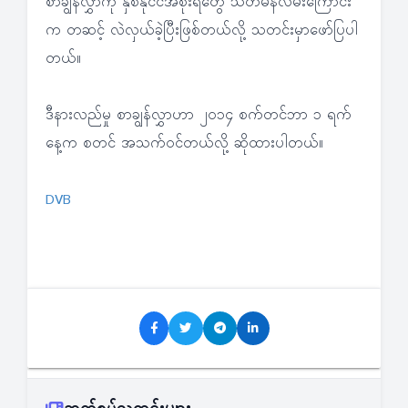
စာချွန်လွှာကို နှစ်နိုင်ငံအစိုးရတွေ သံတမန်လမ်းကြောင်း
က တဆင့် လဲလှယ်ခဲ့ပြီးဖြစ်တယ်လို့ သတင်းမှာဖော်ပြပါ
တယ်။
ဒီနားလည်မှု စာချွန်လွှာဟာ ၂၀၁၄ စက်တင်ဘာ ၁ ရက်
နေ့က စတင် အသက်ဝင်တယ်လို့ ဆိုထားပါတယ်။
DVB