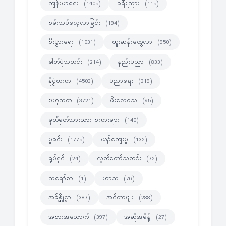
ကျန်းမာရေး
ခရီးသြား
(1405)
(115)
စမ်းသပ်လေ့လာခြင်း
(194)
စီးပွားရေး
ထူးဆန်းထွေလာ
(1031)
(950)
ဓါတ်ပုံသတင်း
နည်းပညာ
(214)
(833)
နိုင္ငံတကာ
ပညာရေး
(4503)
(319)
ဗဟုသုတ
မိုးလေဝသ
(3721)
(95)
မှတ်မှတ်သားသား စကားများ
(140)
မှုခင်း
ယဉ်ကျေးမှု
(1775)
(132)
ရုပ်ရှင်
လွတ်တော်သတင်း
(24)
(72)
သရော်စာ
ဟာသ
(1)
(76)
အခ်စ္ဆိုင္ရာ
အင်တာဗျုး
(387)
(288)
အစားအသောက်
အဆိုအမိန့်
(397)
(27)