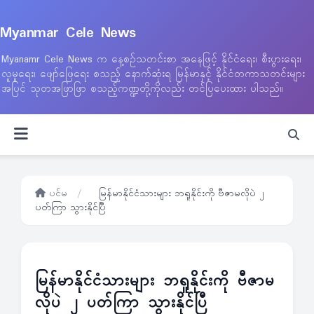
Myanmar Cele News
Myanamr Cele News က နေ့စဉ်သတင်းစာ အနေဖြင့် နိုင်ငံရေး၊ စီးပွားရေး၊
လူမှုရေး၊ ဖျော်ဖြေရေး စသည့် နောက်ဆုံးရ မြန်မာနှင့် နိုင်ငံတကာသတင်းများ
အပြင် သုတအဖြာဖြာ စသည့်ကဏ္ဍတို့ကိုလည်း တင်ပြပေးထား ပါသည်။
ပင်မ
/
မြန်မာနိုင်ငံသားများ ဘရူနိုင်းကို ဗီဇာမလိုပဲ ၂
ပတ်ကြာ သွားနိုင်ပြီ
မြန်မာနိုင်ငံသားများ ဘရူနိုင်းကို ဗီဇာမ
လိုပဲ ၂ ပတ်ကြာ သွားနိုင်ပြီ