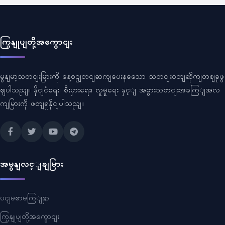
ကြှနျုပျတို့အကွောငျး
မွနျမာ့သတငျးမြားကို နေ့စဥျတငျဆကျပေးနသေော သတငျးဝဘျဆိုကျတဈခုဖွ
ဈပါသညျ။ နိုငျငံရေး၊ စီးပှားရေး၊ လူမှုရေး နှင့ျ အခွားသတငျးအခကြျအလ
ကျမြားကို ဖတျရှုနိုငျပါသညျ။
အမွနျလင့ျချမြား
ပငျမစာမကြျနှာ
ကြှနျုပျတို့အကွောငျး