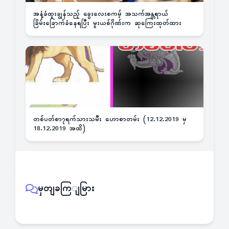
အနံ့ခံထူးချွန်သည့် ခွေးလေးစကမ့် အသက်အန္တရာယ်
ခြိမ်းခြောက်ခံနေရပြီး မူးယစ်ဂိုဏ်းက ဆုကြေးထုတ်ထား
တစ်ပတ်စာ၇ရက်သားသမီး ဟောစာတမ်း (12.12.2019 မှ
18.12.2019 အထိ)
မှတျခကြျမြား