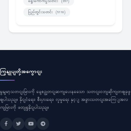
ရွေးကောက်ပွဲသတင်း
(397)
ပြည်တွင်းသတင်း
(5116)
ကြှနျုပျတို့အကွောငျး
မွနျမာ့သတငျးမြားကို နေ့စဥျတငျဆကျပေးနသေော သတငျးဝဘျဆိုကျတဈခုဖွ
ဈပါသညျ။ နိုငျငံရေး၊ စီးပှားရေး၊ လူမှုရေး နှင့ျ အခွားသတငျးအခကြျအလ
ကျမြားကို ဖတျရှုနိုငျပါသညျ။