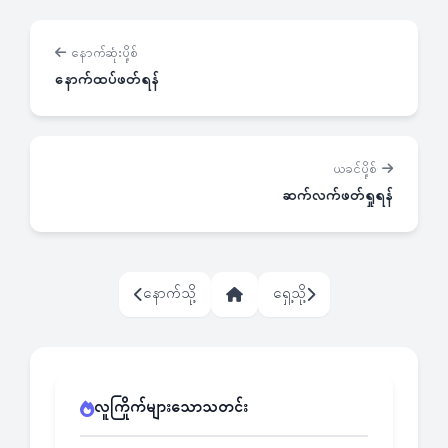
နောက်ဆုံးပို့စ်
နောက်ထပ်ဖတ်ရန်
ယခင်ပို့စ်
ဆက်လက်ဖတ်ရှုရန်
နောက်သို့
ရှေ့သို့
လူကြိုက်များသောသတင်း