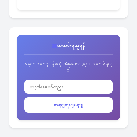
သတင်းရယူရန်
နေ့စဥျသတငျးမြားကို အီးမေးလျဖွင့ျ လကျခံရယူ
ပါ
စာရငျးသှငျးမညျ