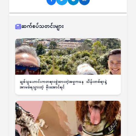
ဆက်စပ်သတင်းများ
ချစ်သူဟောင်းကတရားစွဲထားတဲ့အမှုကနေ သိန်းတစ်ရာနဲ့
အာမခံရသွားတဲ့ မိုးအောင်ရင်