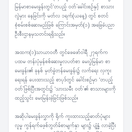
မြန်မာစာမေးခွန်းတွင်‘တပည့် ဝတ်’ခေါင်းစဉ်နှင့် စာသား
လွဲမှား နေခြင်းကို မတ်လ ၁ရက်(ယနေ့) တွင် စတင်
စုံစမ်းစစ်ဆေးမည်ဖြစ် ကြောင်းအမှတ်(၁) အခြေခံပညာ
ဦးစီးဌာနမှသတင်းရရှိသည်။
အထက(၁)သာယာဝတီ တွင်ဖေဖော်ဝါရီ ၂၇ရက်က
ပထမ တန်းပုံမှန်စစ်ဆေးမှုလပတ်စာ မေးပွဲမြန်မာ စာ
မေးခွန်း၏ ခုနစ် မှတ်ခွဲတန်မေးခွန်း၌ လက်ရေး လှကူး
ရေးရန် ပေးထားသည့် စာပုဒ်တွင် ခေါင်းစဉ်မှာ ‘တပည့်
ဝတ်’ဖြစ်ပြီးအတွင်း၌ ‘သားသမီး ဝတ်’၏ စာသားများကို
ထည့်သွင်း မေးမြန်းခဲ့ခြင်းဖြစ်သည်။
အဆိုပါမေးခွန်းလွှာကို ရိုက် ကူးထားသည့်ဓာတ်ပုံများ
လူမှု ကွန်ရက်ဖေ့စ်ဘွတ်ခ်စာမျက်နှာ များ၌ ပျံ့နှံ့ လာခဲ့ပြီး