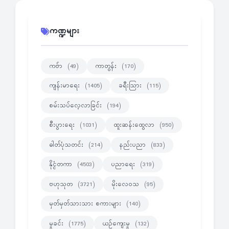
ကဏ္ဍများ
ကဗ်ာ
ကာတွန်း
(49)
(170)
ကျန်းမာရေး
ခရီးသြား
(1405)
(115)
စမ်းသပ်လေ့လာခြင်း
(194)
စီးပွားရေး
ထူးဆန်းထွေလာ
(1031)
(950)
ဓါတ်ပုံသတင်း
နည်းပညာ
(214)
(833)
နိုင္ငံတကာ
ပညာရေး
(4503)
(319)
ဗဟုသုတ
မိုးလေဝသ
(3721)
(95)
မှတ်မှတ်သားသား စကားများ
(140)
မှုခင်း
ယဉ်ကျေးမှု
(1775)
(132)