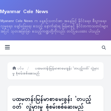
Myanmar Cele News
Myanamr Cele News က နေ့စဉ်သတင်းစာ အနေဖြင့် နိုင်ငံရေး၊ စီးပွားရေး၊
လူမှုရေး၊ ဖျော်ဖြေရေး စသည့် နောက်ဆုံးရ မြန်မာနှင့် နိုင်ငံတကာသတင်းများ
အပြင် သုတအဖြာဖြာ စသည့်ကဏ္ဍတို့ကိုလည်း တင်ပြပေးထား ပါသည်။
ပင်မ
/
ပထမတန်းမြန်မာစာမေးခွန်း ‘တပည့်ဝတ်’ လွဲမှား
မှု စုံစမ်းစစ်ဆေးမည်
ပထမတန်းမြန်မာစာမေးခွန်း ‘တပည့်
ဝတ်’ လွဲမှားမှု စုံစမ်းစစ်ဆေးမည်