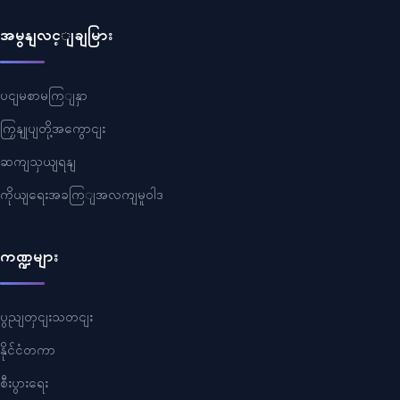
အမွနျလင့ျချမြား
ပငျမစာမကြျနှာ
ကြှနျုပျတို့အကွောငျး
ဆကျသှယျရနျ
ကိုယျရေးအခကြျအလကျမူဝါဒ
ကဏ္ဍများ
ပွညျတှငျးသတငျး
နိုင်ငံတကာ
စီးပွားရေး