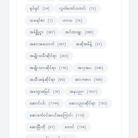
ရုပ်ရှင်
လွတ်တော်သတင်း
(24)
(72)
သရော်စာ
ဟာသ
(1)
(76)
အခ်စ္ဆိုင္ရာ
အင်တာဗျုး
(387)
(288)
အစားအသောက်
အဆိုအမိန့်
(397)
(27)
အမျိုးသမီးဆိုင်ရာ
(260)
အမျိုးသားဆိုင်ရာ
အလှအပ
(116)
(346)
အသီးအနှံဆိုင်ရာ
အားကစား
(90)
(509)
အတွေးအမြင်
အနုပညာ
(18)
(1921)
ဆောင်းပါး
ဆေးပညာဆိုင်ရာ
(1744)
(193)
ဆေးဖက်ဝင်အပင်အကြောင်း
(110)
ဆေးမြီးတို
ဗေဒင်
(87)
(154)