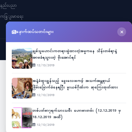
နည်းပညာ
ကနြျးမာရေး
နောက်ထပ်သတင်းများ
©
2026
Myanmar Cele News
. All Rights Reserved.
ချစ်သူဟောင်းကတရားစွဲထားတဲ့အမှုကနေ သိန်းတစ်ရာနဲ့
အာမခံရသွားတဲ့ မိုးအောင်ရင်
12/13/2019
အနံ့ခံထူးချွန်သည့် ခွေးလေးစကမ့် အသက်အန္တရာယ်
ခြိမ်းခြောက်ခံနေရပြီး မူးယစ်ဂိုဏ်းက ဆုကြေးထုတ်ထား
12/13/2019
တစ်ပတ်စာ၇ရက်သားသမီး ဟောစာတမ်း (12.12.2019 မှ
18.12.2019 အထိ)
12/13/2019
Unicode
ဇော်ဂျီ