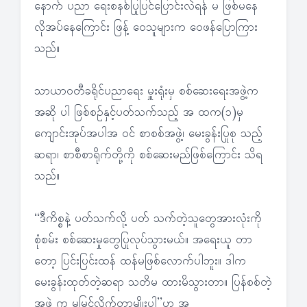
နောက် ပညာ ရေးစနစ်ပြုပြင်ပြောင်းလဲရန် မ ဖြစ်မနေ
လိုအပ်နေကြောင်း ဖြန့် ဝေသူများက ဝေဖန်ပြောကြား
သည်။
သာယာဝတီခရိုင်ပညာရေး မှူးရုံးမှ စစ်ဆေးရေးအဖွဲ့က
အဆို ပါ ဖြစ်စဉ်နှင့်ပတ်သက်သည့် အ ထက(၁)မှ
ကျောင်းအုပ်အပါအ ဝင် စာစစ်အဖွဲ့၊ မေးခွန်းပြုစု သည့်
ဆရာ၊ စာစီစာရိုက်တို့ကို စစ်ဆေးမည်ဖြစ်ကြောင်း သိရ
သည်။
‘‘ဒီကိစ္စနဲ့ ပတ်သက်လို့ ပတ် သက်တဲ့သူတွေအားလုံးကို
စုံစမ်း စစ်ဆေးမှုတွေပြုလုပ်သွားမယ်။ အရေးယူ တာ
တော့ ပြင်းပြင်းထန် ထန်မဖြစ်လောက်ပါဘူး။ ဒါက
မေးခွန်းထုတ်တဲ့ဆရာ သတိမ ထားမိသွားတာ။ ပြန်စစ်တဲ့
အဖွဲ့ က မမြင်လိုက်တာမျိုးပါ’’ဟု အ