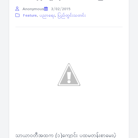
Anonymous
3/02/2015
Feature
,
ပညာရေး
,
ပြည်တွင်းသတင်း
သာယာဝတီအထက (၁)ကျောင်း ပထမတန်းစာမေးပွဲ