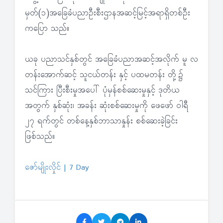
မှတ်(၁)အခြေခံပညာဦးစီးဌာနအဆင့်မြင့်အရာရှိတစ်ဦး
ကပြော သည်။
ယခု ပညာသင်နှစ်တွင် အခြေခံပညာအဆင့်အလိုက် မူ လ
တန်းအောက်ဆင့် သူငယ်တန်း နှင့် ပထမတန်း တို့၌
သင်ကြား ပြီးစီးမှုအပေါ် ပုံမှန်စစ်ဆေးမှုနှင့် ဒုတိယ
အတွက် နှစ်ဆုံး၊ အခန်း ဆုံးစစ်ဆေးမှုကို ဖေဖော် ဝါရီ
၂၇ ရက်တွင် တစ်နေ့နှစ်ဘာသာနှုန်း စစ်ဆေးခဲ့ခြင်း
ဖြစ်သည်။
ဇော်မျိုးလှိုင် | 7 Day