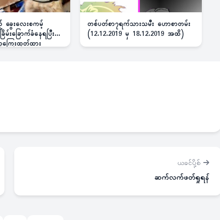
ည့် ခွေးလေးစကမ့်
တစ်ပတ်စာ၇ရက်သားသမီး ဟောစာတမ်း
ိမ်းခြောက်ခံနေရပြီး
(12.12.2019 မှ 18.12.2019 အထိ)
 ဆုကြေးထုတ်ထား
ယခင်ပို့စ်
ဆက်လက်ဖတ်ရှုရန်