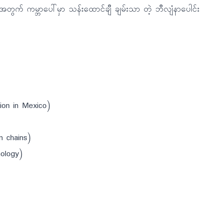
ဲ့အတွက် ကမ္ဘာပေါ်မှာ သန်းထောင်ချီ ချမ်းသာ တဲ့ ဘီလျံနာပေါင်း
ion in Mexico)
n chains)
nology)