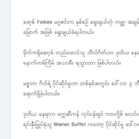
ဖော့စ် Forbes မဂ္ဂဇင်းက နှစ်စဉ် ရွေးချယ်တဲ့ ကမ္ဘာ့ အခ
မြောက် အဖြစ် ရွေးချယ်ခံရပါတယ်။
မိုက်ကရိုဆော့ဖ် တည်ထောင်သူ ဘီလ်ဂိတ်ဟာ ဒုတိယ နေရာက
နောက်တစ်ကြိမ် အသာစီး ရသွားတာ ဖြစ်ပါတယ်။
မစ္စတာ ဂိတ်ရဲ့ ပိုင်ဆိုင်မှုဟာ တစ်နှစ်အတွင်း ဒေါ်လာ ၃ ဘီလျံ
ရောက်ရှိခဲ့ပါတယ်။
ဒုတိယ နေရာက မက္ကဆီကန် လုပ်ငန်းရှင် ကားလို့စ် စလင်းမ်
ရင်းနှီးမြှုပ်နှံသူ Warren Buffet ကတော့ ပိုင်ဆိုင်မှု 