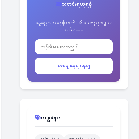
သတင်းရယူရန်
နေ့စဥျသတငျးမြားကို အီးမေးလျဖွင့ျ လ
ကျခံရယူပါ
စာရငျးသှငျးမညျ
ကဏ္ဍများ