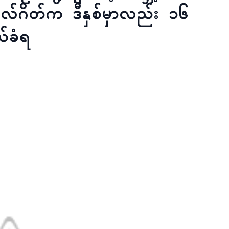
ီလ်ဂိတ်က ဒီနှစ်မှာလည်း ၁၆
်ခံရ