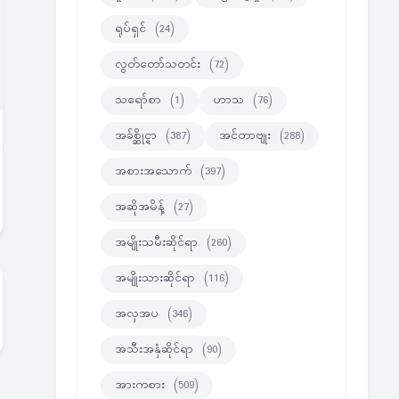
ရုပ်ရှင်
(24)
လွတ်တော်သတင်း
(72)
သရော်စာ
(1)
ဟာသ
(76)
အခ်စ္ဆိုင္ရာ
(387)
အင်တာဗျုး
(288)
အစားအသောက်
(397)
အဆိုအမိန့်
(27)
အမျိုးသမီးဆိုင်ရာ
(260)
အမျိုးသားဆိုင်ရာ
(116)
အလှအပ
(346)
အသီးအနှံဆိုင်ရာ
(90)
အားကစား
(509)