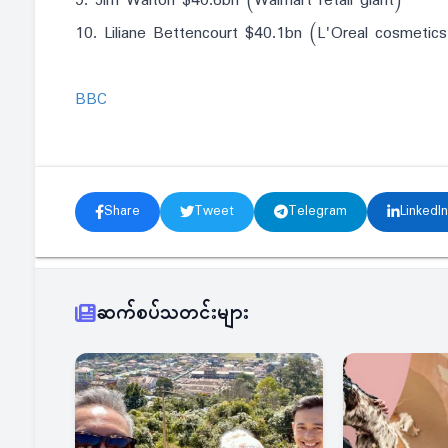
9. Jim Walton $40.6bn (Walmart retail giant)
10. Liliane Bettencourt $40.1bn (L'Oreal cosmetics
BBC
Share
Tweet
Telegram
LinkedIn
ဆက်စပ်သတင်းများ