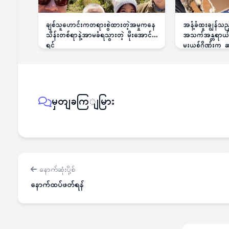
ချစ်သူဟောင်းကတရားစွဲထားတဲ့အမှုကနေ
အနံ့ခံထူးချွန်သ
သိန်းတစ်ရာနဲ့အာမခံရသွားတဲ့ မိုးအောင်
အသက်အန္တရာယ်ခြ
ရင်
မူးယစ်ဂိုဏ်းက
မှတျခကြျမြား
နောက်ဆုံးပို့စ်
နောက်ထပ်ဖတ်ရန်