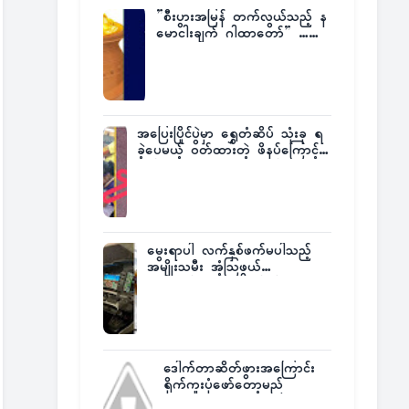
”စီးပွားအမြန် တက်လွယ်သည့် န
မောငါးချက် ဂါထာတော်” ……
အပြေးပြိုင်ပွဲမှာ ရွှေတံဆိပ် သုံးခု ရ
ခဲ့ပေမယ့် ဝတ်ထားတဲ့ ဖိနပ်ကြောင့်
တစ်ကမ္ဘာလုံးက အံ့အားသင့်ခဲ့ရတဲ့
အဖြစ်မှန်
မွေးရာပါ လက်နှစ်ဖက်မပါသည့်
အမျိုးသမီး အံ့သြဖွယ်
လေယာဉ်မောင်းလိုင်စင်ရရှိ
ဒေါက်တာဆိတ်ဖွားအကြောင်း
ရိုက်ကူးပုံဖော်တော့မည်