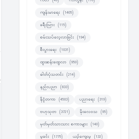
ကဗ်ာ
(49)
ကာတွန်း
(170)
ကျန်းမာရေး
(1405)
ခရီးသြား
(115)
စမ်းသပ်လေ့လာခြင်း
(194)
စီးပွားရေး
(1031)
ထူးဆန်းထွေလာ
(950)
ဓါတ်ပုံသတင်း
(214)
နည်းပညာ
(833)
နိုင္ငံတကာ
(4503)
ပညာရေး
(319)
ဗဟုသုတ
(3721)
မိုးလေဝသ
(95)
မှတ်မှတ်သားသား စကားများ
(140)
မှုခင်း
(1775)
ယဉ်ကျေးမှု
(132)