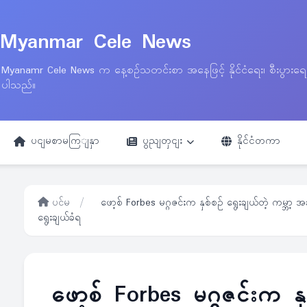
Myanmar Cele News
Myanamr Cele News က နေ့စဉ်သတင်းစာ အနေဖြင့် နိုင်ငံရေး၊ စီးပွားရ
ပါသည်။
ပငျမစာမကြျနှာ
ပွညျတှငျး
နိုင်ငံတကာ
ပင်မ
/
ဖော့စ် Forbes မဂ္ဂဇင်းက နှစ်စဉ် ရွေးချယ်တဲ့ ကမ္ဘာ့
ရွေးချယ်ခံရ
ဖော့စ် Forbes မဂ္ဂဇင်းက နှ