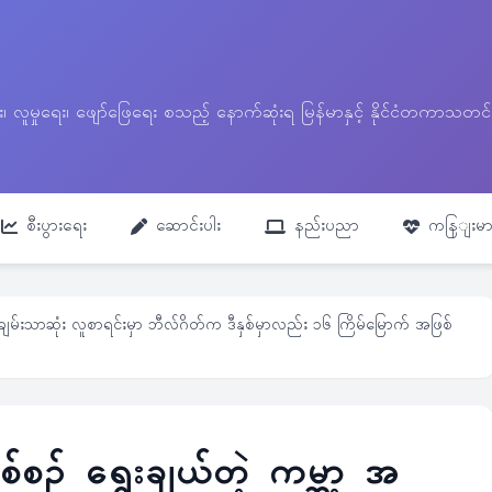
ေး၊ လူမှုရေး၊ ဖျော်ဖြေရေး စသည့် နောက်ဆုံးရ မြန်မာနှင့် နိုင်ငံတကာ
စီးပွားရေး
ဆောင်းပါး
နည်းပညာ
ကနြျးမာ
 အချမ်းသာဆုံး လူစာရင်းမှာ ဘီလ်ဂိတ်က ဒီနှစ်မှာလည်း ၁၆ ကြိမ်မြောက် အဖြစ်
စ်စဉ် ရွေးချယ်တဲ့ ကမ္ဘာ့ အ