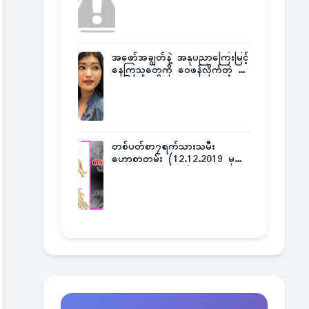
အဖော်အချွတ်နဲ့ အနုပညာကြေးမြင့်
နေကြသူတွေကို ဝေဖန်လိုက်တဲ့ သ
င်္ဇာမြင့်မိုရ်
တစ်ပတ်စာ၇ရက်သားသမီး
ဟောစာတမ်း (12.12.2019 မှ
18.12.2019 အထိ)