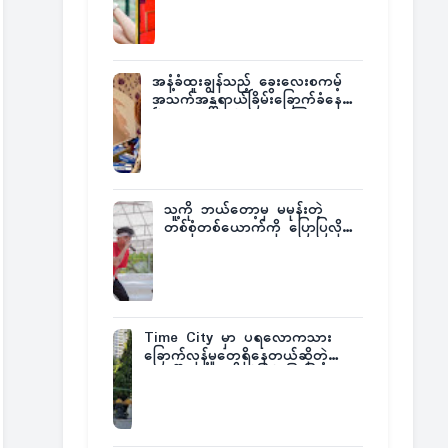
အနံ့ခံထူးချွန်သည့် ခွေးလေးစကမ့်
အသက်အန္တရာယ်ခြိမ်းခြောက်ခံနေရ
ပြီး မူးယစ်ဂိုဏ်းက ဆုကြေး
ထုတ်ထား
သူ့ကို ဘယ်တော့မှ မမုန်းတဲ့
တစ်စုံတစ်ယောက်ကို ပြောပြလိုက်
တဲ့ G-Fatt
Time City မှာ ပရလောကသား
ခြောက်လှန့်မှုတွေရှိနေတယ်ဆိုတဲ့
အပေါ် အသေးစိတ်ပြန်ပြောပြလာတဲ့
Times City Project Director ဦး
မြတ်မင်း