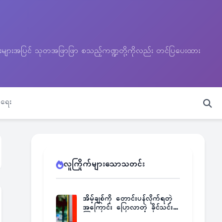
သတင်းများအပြင် သုတအဖြာဖြာ စသည့်ကဏ္ဍတို့ကိုလည်း တင်ပြပေးထား
ရေး
လူကြိုက်များသောသတင်း
အိမ့်ချစ်ကို တောင်းပန်လိုက်ရတဲ့
အကြောင်း ပြောလာတဲ့ ခိုင်သင်း
ကြည်