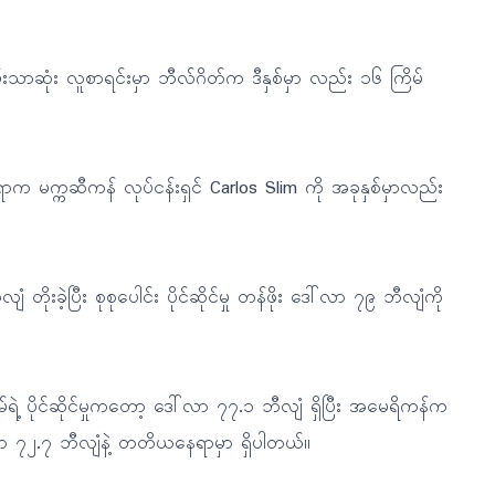
ျမ်းသာဆုံး လူစာရင်းမှာ ဘီလ်ဂိတ်က ဒီနှစ်မှာ လည်း ၁၆ ကြိမ်
 မက္ကဆီကန် လုပ်ငန်းရှင် Carlos Slim ကို အခုနှစ်မှာလည်း
 တိုးခဲ့ပြီး စုစုပေါင်း ပိုင်ဆိုင်မှု တန်ဖိုး ဒေါ်လာ ၇၉ ဘီလျံကို
ရဲ့ ပိုင်ဆိုင်မှုကတော့ ဒေါ်လာ ၇၇.၁ ဘီလျံ ရှိပြီး အမေရိကန်က
ဒေါ်လာ ၇၂.၇ ဘီလျံနဲ့ တတိယနေရာမှာ ရှိပါတယ်။