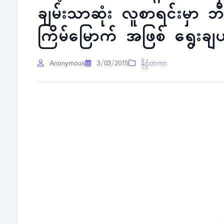
ချမ်းသာဆုံး လူစာရင်းမှာ ဘ
ကြိမ်မြောက် အဖြစ် ရွေးချယ
Anonymous
3/03/2015
နိုင္ငံတကာ