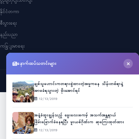
ပွညျတှငျးသတငျး
နိုင်ငံတကာ
စီးပွားရေး
နည်းပညာ
ကနြျးမာရေး
နောက်ထပ်သတင်းများ
©
2026
Myanmar Cele News
. All Rights Reserved.
ချစ်သူဟောင်းကတရားစွဲထားတဲ့အမှုကနေ သိန်းတစ်ရာနဲ့
အာမခံရသွားတဲ့ မိုးအောင်ရင်
12/13/2019
အနံ့ခံထူးချွန်သည့် ခွေးလေးစကမ့် အသက်အန္တရာယ်
ခြိမ်းခြောက်ခံနေရပြီး မူးယစ်ဂိုဏ်းက ဆုကြေးထုတ်ထား
12/13/2019