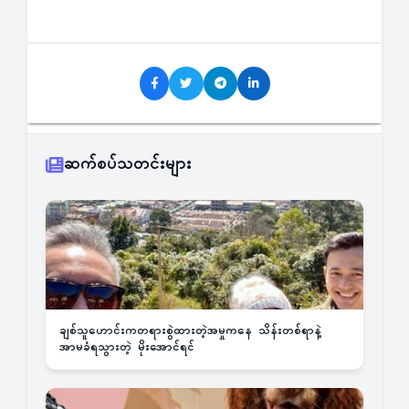
ဆက်စပ်သတင်းများ
ချစ်သူဟောင်းကတရားစွဲထားတဲ့အမှုကနေ သိန်းတစ်ရာနဲ့
အာမခံရသွားတဲ့ မိုးအောင်ရင်