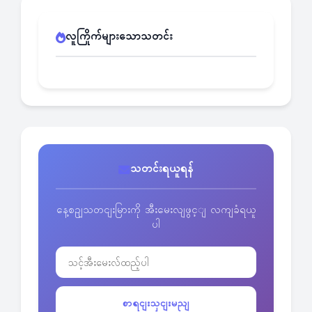
လူကြိုက်များသောသတင်း
သတင်းရယူရန်
နေ့စဥျသတငျးမြားကို အီးမေးလျဖွင့ျ လကျခံရယူ
ပါ
စာရငျးသှငျးမညျ