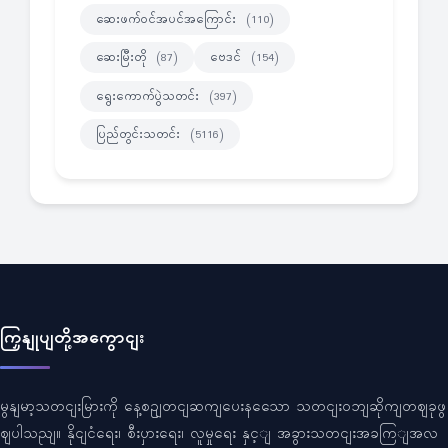
ဆေးဖက်ဝင်အပင်အကြောင်း
(110)
ဆေးမြီးတို
ဗေဒင်
(87)
(154)
ရွေးကောက်ပွဲသတင်း
(397)
ပြည်တွင်းသတင်း
(5116)
ကြှနျုပျတို့အကွောငျး
မွနျမာ့သတငျးမြားကို နေ့စဥျတငျဆကျပေးနသေော သတငျးဝဘျဆိုကျတဈခုဖွ
ဈပါသညျ။ နိုငျငံရေး၊ စီးပှားရေး၊ လူမှုရေး နှင့ျ အခွားသတငျးအခကြျအလ