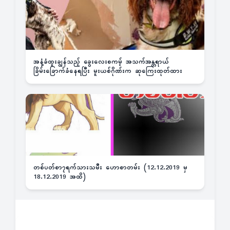
အနံ့ခံထူးချွန်သည့် ခွေးလေးစကမ့် အသက်အန္တရာယ်
ခြိမ်းခြောက်ခံနေရပြီး မူးယစ်ဂိုဏ်းက ဆုကြေးထုတ်ထား
တစ်ပတ်စာ၇ရက်သားသမီး ဟောစာတမ်း (12.12.2019 မှ
18.12.2019 အထိ)