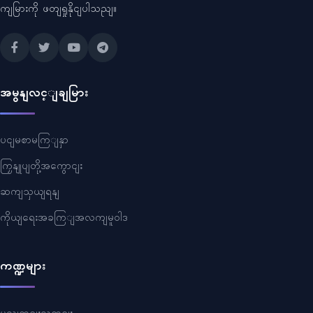
ကျမြားကို ဖတျရှုနိုငျပါသညျ။
အမွနျလင့ျချမြား
ပငျမစာမကြျနှာ
ကြှနျုပျတို့အကွောငျး
ဆကျသှယျရနျ
ကိုယျရေးအခကြျအလကျမူဝါဒ
ကဏ္ဍများ