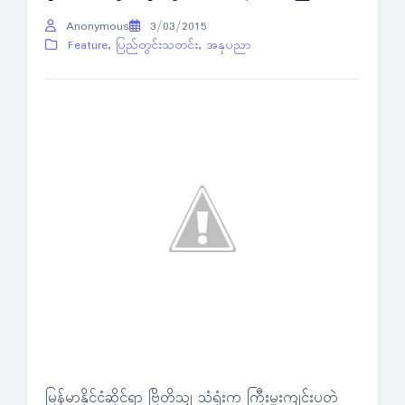
Anonymous
3/03/2015
Feature
,
ပြည်တွင်းသတင်း
,
အနုပညာ
မြန်မာနိုင်ငံဆိုင်ရာ ဗြိတိသျှ သံရုံးက ကြီးမှူးကျင်းပတဲ့