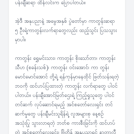
ပန်းချီဆရာ ထိန်လင်းက ပြောပါတယ်။
အဲ့ဒီ အနုပညာနဲ့ အမွေအနှစ် ပွဲတော်မှာ ကာတွန်းဆရာ
၅ ဦးရဲ့ကာတွန်းလက်ရာတွေလည်း ထည့်သွင်း ပြသသွား
မှာပါ။
ကာတွန်း ရွှေမင်းသား၊ ကာတွန်း စိုးသော်တာ၊ ကာတွန်း
သီဟ (စခန်းသစ်)၊ ကာတွန်း ဝင်းအောင်၊ ကာ တွန်း
မောင်မောင်အောင် တို့ရဲ့ ရန်ကုန်မှာနေထိုင် ဖြတ်သန်းရတဲ့
ဘဝကို ထင်ဟပ်ပြထားတဲ့ ကာတွန်း လက်ရာတွေ ပါဝင်
ပါတယ်။ ပန်းချီအောင်မြတ်ဌေးရဲ့ ကြည့်ရှုသူတွေ ပါဝင်
တင်ဆက် လုပ်ဆောင်ရမည့် အင်စတော်လေးရှင်း တင်
ဆက်မှုတွေ ပန်းချီမင်းသူရိန်ရဲ့ လူအများစု နေ့စဉ်
အသုံးပြု သွားလာရတဲ့ ဘတ်စ ကားစီးခြင်းကို ထင်ဟပ်
တဲ့ အင်စတော်လေးရှင်း၊ ဗြိတိန် အနုပညာရှင် နာတာလီ