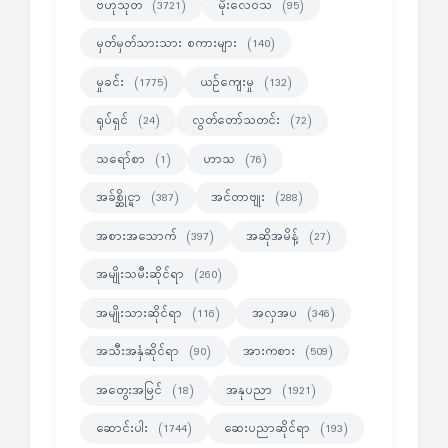
ဗဟုသုတ
မိုးလေဝသ
(3721)
(95)
မှတ်မှတ်သားသား စကားများ
(140)
မှုခင်း
ယဉ်ကျေးမှု
(1775)
(132)
ရုပ်ရှင်
လွတ်တော်သတင်း
(24)
(72)
သရော်စာ
ဟာသ
(1)
(76)
အခ်စ္ဆိုင္ရာ
အင်တာဗျုး
(387)
(288)
အစားအသောက်
အဆိုအမိန့်
(397)
(27)
အမျိုးသမီးဆိုင်ရာ
(260)
အမျိုးသားဆိုင်ရာ
အလှအပ
(116)
(346)
အသီးအနှံဆိုင်ရာ
အားကစား
(90)
(509)
အတွေးအမြင်
အနုပညာ
(18)
(1921)
ဆောင်းပါး
ဆေးပညာဆိုင်ရာ
(1744)
(193)