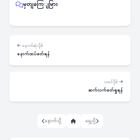
မှတျခကြျမြား
နောက်ဆုံးပို့စ်
နောက်ထပ်ဖတ်ရန်
ယခင်ပို့စ်
ဆက်လက်ဖတ်ရှုရန်
နောက်သို့
ရှေ့သို့