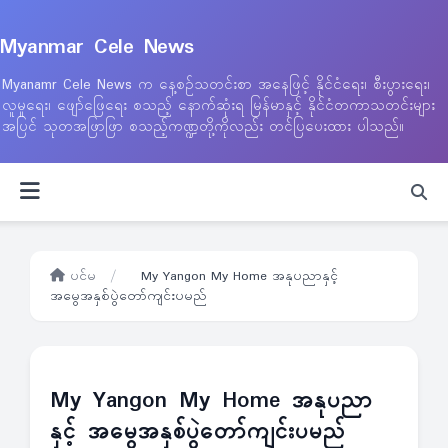
Myanmar Cele News
Myanamr Cele News က နေ့စဉ်သတင်းစာ အနေဖြင့် နိုင်ငံရေး၊ စီးပွားရေး၊
လူမှုရေး၊ ဖျော်ဖြေရေး စသည့် နောက်ဆုံးရ မြန်မာနှင့် နိုင်ငံတကာသတင်းများ
အပြင် သုတအဖြာဖြာ စသည့်ကဏ္ဍတို့ကိုလည်း တင်ပြပေးထား ပါသည်။
ပင်မ
/
My Yangon My Home အနုပညာနှင့်
အမွေအနှစ်ပွဲတော်ကျင်းပမည်
My Yangon My Home အနုပညာ
နှင့် အမွေအနှစ်ပွဲတော်ကျင်းပမည်