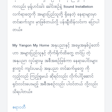
ကလည်း မုန့်ဟင်းခါး ခေါင်းစဉ်နဲ့ Sound Installation
လက်ရာတွေကို အများပြည်သူတို့ ရှိနေတဲ့ နေရာများမှာ
တင်ဆက်သွား မှာဖြစ်တယ်လို့ ပန်းချီထိန်လင်းက ပြောပါ
တယ်။
My Yangon My Home အနုပညာနှင့် အမွေအနှစ်ပွဲတော်
ဟာ အများပြည်သူနှင့် တိုက်ရိုက်ထိတွေ့ တင်ပြ တဲ့
အနုပညာ လှုပ်ရှားမှု အစီအစဉ်ဖြစ်ကာ နေရာပေါင်းများ
စွာတွင် ကျင်းပမယ့် အနုပညာ တင်ဆက်မှုတွေ ကို
လှည့်လည် ကြည့်ရှုမယ် ဆိုရင်လည်း လိုက်ပါပို့ဆောင်
ရှင်းလင်းပေးမည့် အစီအစဉ်လည်း ပါဝင်တယ် လို့လည်း
သိရပါတယ်။
ဧရာ၀တီ