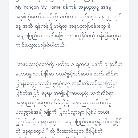
My Yangon My Home ရန်ကုန် အနုပညာနဲ့ အမွေ
အနှစ် ပွဲတော်တရပ်ကို မတ်လ ၁ ရက်နေ့ကနေ ၂၂ ရက်
နေ့ အထိ ရန်ကုန်မြို့မှာရှိတဲ့ အနုပညာပြခန်းတွေ နဲ့
အများပြည်သူ အပန်းဖြေ အနားယူနိုင်မယ့် ပန်းခြံတွေမှာ
ကျင်းပသွားမှာဖြစ်ပါတယ်။
“အနုပညာပွဲတော်ကို မတ်လ ၁ ရက်နေ့ မနက် ၉ နာရီမှာ
မဟာဗန္ဓုလပန်းခြံမှာ စတင်ဖွင့်လှစ်မှာပါ။ သက် ဆိုင်ရာ
ပြခန်းတွေမှာလည်း ဖွင့်ပွဲတွေ အသီးသီးလုပ်သွားကြမှာ
ဖြစ်တဲ့အပြင် နေရာ အမျိုးမျိုးမှာလည်း သက်ဆိုင်ရာ
အနုပညာရှင်တွေက မိမိတို့ရဲ့ အနုပညာ တင်ဆက်မှု
ပုံသဏ္ဌာန်အမျိုးမျိုးကို ပြုလုပ်သွားမှာ ဖြစ်ပါတယ်။
ပြုလုပ်မယ့် နေရာတွေက အများပြည်သူတွေနဲ့ ထိတွေ့နိုင်
တဲ့ နေရာတွေပါ” လို့ ဦးဆောင်သူတ ဦးဖြစ်တဲ့