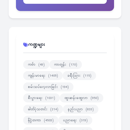
ကဏ္ဍများ
ကဗ်ာ
ကာတွန်း
(49)
(170)
ကျန်းမာရေး
ခရီးသြား
(1405)
(115)
စမ်းသပ်လေ့လာခြင်း
(194)
စီးပွားရေး
ထူးဆန်းထွေလာ
(1031)
(950)
ဓါတ်ပုံသတင်း
နည်းပညာ
(214)
(833)
နိုင္ငံတကာ
ပညာရေး
(4503)
(319)