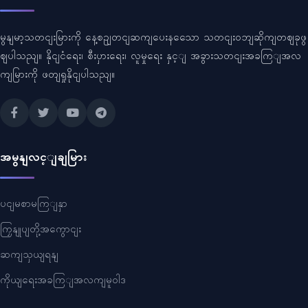
မွနျမာ့သတငျးမြားကို နေ့စဥျတငျဆကျပေးနသေော သတငျးဝဘျဆိုကျတဈခုဖွ
ဈပါသညျ။ နိုငျငံရေး၊ စီးပှားရေး၊ လူမှုရေး နှင့ျ အခွားသတငျးအခကြျအလ
ကျမြားကို ဖတျရှုနိုငျပါသညျ။
အမွနျလင့ျချမြား
ပငျမစာမကြျနှာ
ကြှနျုပျတို့အကွောငျး
ဆကျသှယျရနျ
ကိုယျရေးအခကြျအလကျမူဝါဒ