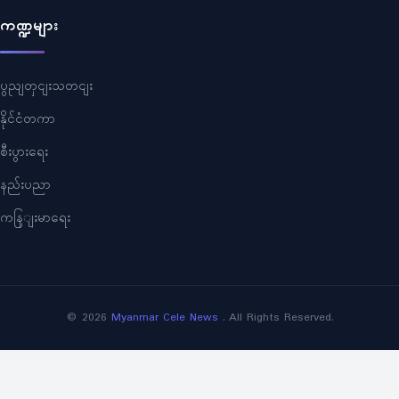
ကဏ္ဍများ
ပွညျတှငျးသတငျး
နိုင်ငံတကာ
စီးပွားရေး
နည်းပညာ
ကနြျးမာရေး
©
2026
Myanmar Cele News
. All Rights Reserved.