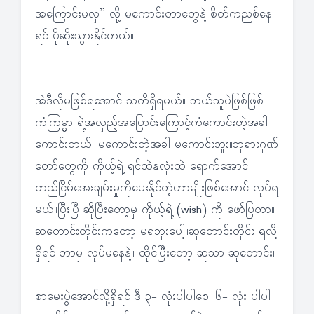
အကြောင်းမလှ” လို့ မကောင်းတာတွေနဲ့ စိတ်ကညစ်နေ
ရင် ပိုဆိုးသွားနိုင်တယ်။
အဲဒီလိုမဖြစ်ရအောင် သတိရှိရမယ်။ ဘယ်သူပဲဖြစ်ဖြစ်
ကံကြမ္မာ ရဲ့အလှည့်အပြောင်းကြောင့်ကံကောင်းတဲ့အခါ
ကောင်းတယ်၊ မကောင်းတဲ့အခါ မကောင်းဘူး။ဘုရားဂုဏ်
တော်တွေကို ကိုယ့်ရဲ့ ရင်ထဲနှလုံးထဲ ရောက်အောင်
တည်ငြိမ်အေးချမ်းမှုကိုပေးနိုင်တဲ့ဟာမျိုးဖြစ်အောင် လုပ်ရ
မယ်။ပြီးပြီ ဆိုပြီးတော့မှ ကိုယ့်ရဲ့ (wish) ကို ဖော်ပြတာ။
ဆုတောင်းတိုင်းကတော့ မရဘူးပေါ့။ဆုတောင်းတိုင်း ရလို့
ရှိရင် ဘာမှ လုပ်မနေနဲ့။ ထိုင်ပြီးတော့ ဆုသာ ဆုတောင်း။
စာမေးပွဲအောင်လို့ရှိရင် ဒီ ၃- လုံးပါပါစေ၊ ၆- လုံး ပါပါ