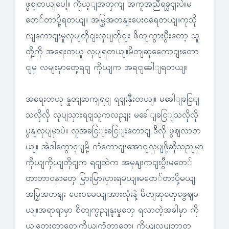
ဖွဈတယျပေါ့။ ကိုယ့ျအတှကျ အကူအညီရခွငျးပဲ။မ
တေ်တာပို့ရတယျ။ အမြှအတနျးပေးဝရေတယျ။ကုသို
လျကောငျးမှုလုပျတိုငျးလုပျတိုငျး ဖိတျကွားပွီးတော့ သူ
တို့ကို အရေးတယူ လုပျရတယျ။မိတျဆှကေောငျးတော
ငျမှ လမျးမှာတှေ့ရငျ ကိုယျက အရငျခေါျရတယျ။
အရေးတယူ နှုတျဆကျရငျ ရငျးနှီးတယျ။ မခေါျခငြျ
သလိုလို လုပျသှားရငျသူကလညျး မခေါျခငြျသလိုလို
ပွနျလုပျမှာပဲ။ လူအခငြျးခငြျးတောငျ ဒီလို ဖွဈလာတ
ယျ။ အဲဒါကွောင့ျမို့ ကံကောငျးအောငျလုပျဖို့ဆိုသညျမှာ
ကိုယျကိုယျတိုငျက ရငျထဲက အမုနျးကငျးပွီးမတေ်
တာဘာဝနာတှေ မြားမြားပှားရမယျ။မတေ်တာပို့မယျ၊
အမြှအတနျး ပေးဝမေယျ၊အားလုံးနဲ့ မိတျဆှတှေဖွေဈမ
ယျ။အရာရာမှာ စိတျကွညျနူးမှုတှေ ရလာတဲ့အခါမှာ ကို
ယျတှေးတာတှေ၊ကိုယျကွံတာတှေ၊ ကိုယျလုပျတာတှ