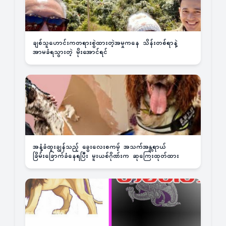
ချစ်သူဟောင်းကတရားစွဲထားတဲ့အမှုကနေ သိန်းတစ်ရာနဲ့
အာမခံရသွားတဲ့ မိုးအောင်ရင်
အနံ့ခံထူးချွန်သည့် ခွေးလေးစကမ့် အသက်အန္တရာယ်
ခြိမ်းခြောက်ခံနေရပြီး မူးယစ်ဂိုဏ်းက ဆုကြေးထုတ်ထား