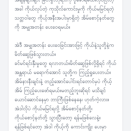
အချိန်များများ မြတ်စွာဘုရားကို ပူဇော်ရမယ်။လုပ်ပြီးတဲ့
အခါ ကိုယ်လုပ်တဲ့ ကုသိုလ်ကောင်းမှုကို ကိုယ်မမြင်ရတဲ့
သတ္တဝါတွေ ကိုယ့်အနီးအပါးမှာရှိတဲ့ အိမ်စောင့်နတ်တွေ
ကို အမျှအတန်း ပေးဝေရမယ်။
အဲဒီ အမျှအတန်း ပေးဝေခြင်းအားဖြင့် ကိုယ်နဲ့သူတို့နဲ့က
မိတ်ဆွေဖြစ်သွားတယ်။
ခင်မင်ရင်းနှီးမှုတွေ ရလာတယ်။မိတ်ဆွေဖြစ်လို့ရှိရင် ကိုယ်
အန္တရာယ် မရောက်အောင် သူတို့က ကြည့်ရှုပေးတယ်။
အိမ်နားနီးချင်းနဲ့ တည့်အောင်ပေါင်းရင်တောင်မှပဲ ကိုယ့်
အိမ် ကြည့်ပေးဖော်ရမယ်။မတည့်ဘူးဆိုရင် မသိချင်
ယောင်ဆောင်နေမှာ ဘာကြီးဖြစ်နေနေ၊ ဟုတ်ကဲ့လား။
အဲဒါလိုပဲ ကိုယ်မမြင်ရလို့ အိမ်စောင့်နတ်တို့၊
ကိုယ်စောင့်နတ်တို့ သွားပြီးတော့ ရန်မဖြစ်လေနဲ့။
ရန်ဖြစ်ရင်တော့ အဲဒါ ကိုယ့်ကို ကောင်းကျိုး ပေးမှာ