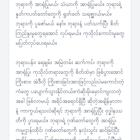
ဘုရားကို အာရုံပြုမယ်၊ သံဃာကို အာရုံပြုမယ်။ ဘုရားရဲ့
နှုတ်ကပတ်တော်တွေကို ရွတ်ဖတ် သရဇ္ဈာယ်မယ်။
ဘုရားကို ပူဇော်မယ် နော်။ ဘုရားနဲ့ ပတ်သက်ပြီး စိတ်
ကြည်နူးမှုတွေရအောင် လုပ်ရမယ်။ ကုသိုလ်ကောင်းမှုတွေ
မပြတ်လုပ်ပေးရမယ်။
ဘုရားပန်း၊ ရေချမ်း အမြဲတမ်း ဆက်ကပ်၊ ဘုရားကို
အာရုံပြု၊ ကုသိုလ်တရားတွေကို စိတ်ထဲမှာ ဖြစ်ပွားအောင်
ကြိုးစား၊ အဲဒီလို ကြိုးစားခြင်းအားဖြင့်လည်းပဲမကောင်းတဲ့
ကံတွေ ပပျောက်သွားနိုင်တယ်။ကံဆိုးမိုးမှောင်ကျလာတဲ့
အခါ ဖြစ်လာမယ့် အရိပ်အရောင်ရှိပြီ ဆိုတဲ့အချိန်မှာဘာ
နဲ့ ကာကွယ်ရသလဲဆိုရင် ဘုရားကို အာရုံပြုပြီး ဗုဒ္ဓါနုဿ
တိကို ပွားရမယ်။ ဘုရားရဲ့ ဂုဏ်တော်တွေကို အာရုံပြု၊
ကမ္မဌာန်းထိုင်၊ ဂုဏ်တော်တွေကို နှလုံးသွင်း ဆင်ခြင်ပြီး