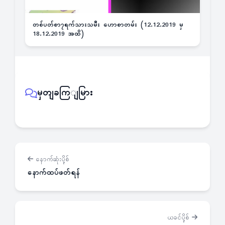
တစ်ပတ်စာ၇ရက်သားသမီး ဟောစာတမ်း (12.12.2019 မှ
18.12.2019 အထိ)
မှတျခကြျမြား
နောက်ဆုံးပို့စ်
နောက်ထပ်ဖတ်ရန်
ယခင်ပို့စ်