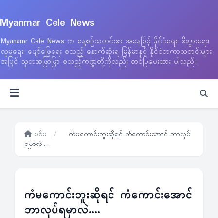
Myanmar Cele News
Myanamr Cele News က နေ့စဉ်သတင်းစာ အနေဖြင့် နိုင်ငံရေး၊ စီးပွားရေး၊
လူမှုရေး၊ ဖျော်ဖြေရေး စသည့် နောက်ဆုံးရ မြန်မာနှင့် နိုင်ငံတကာသတင်းများ
အပြင် သုတအဖြာဖြာ စသည့်ကဏ္ဍတို့ကိုလည်း တင်ပြပေးထား ပါသည်။
ပင်မ
/
ကံမကောင်းဘူးဆိုရင် ကံကောင်းအောင် ဘာလုပ်
ရမှာလဲ….
ကံမကောင်းဘူးဆိုရင် ကံကောင်းအောင်
ဘာလုပ်ရမှာလဲ….