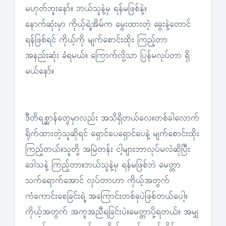
မဟုတ်ဘူးနော်။ ဘယ်သူနဲ့မှ ရန်မဖြစ်နဲ့။
နောက်ဆုံးမှာ ကိုယ့်ရဲ့အိမ်က မွေးထားတဲ့ ခွေးနဲ့တောင်
ရန်ဖြစ်ရင် ကိုယ့်ကို မျက်စောင်းထိုး ကြည့်တာ
အနည်းဆုံး ခံရမယ်။ ကြောက်လို့သာ ပြန်မလုပ်တာ ရှိ
မယ်နော်။
ဒီတိရစ္ဆာန်တွေမှာလည်း အသိရှိတယ်လေ။တစ်ခါလောက်
ရိုက်ထားတဲ့သူဆိုရင် ရှောင်ပေရှောင်ပေနဲ့ မျက်စောင်းထိုး
ကြည့်တယ်။သူတို့ အမြဲတန်း ငါ့များဘာလုပ်မလဲဆိုပြီး
ဒေါသနဲ့ ကြည့်တာ။ဘယ်သူနဲ့မှ ရန်မဖြစ်ဘဲ မေတ္တာ
သက်ရောက်အောင် လုပ်တာဟာ ကိုယ့်အတွက်
ကံကောင်းစေခြင်းရဲ့ အကြောင်းတစ်ခုပဲဖြစ်တယ်ပေါ့။
ကိုယ့်အတွက် အကူအညီရခြင်းပဲ။မေတ္တာပို့ရတယ်။ အမျှ