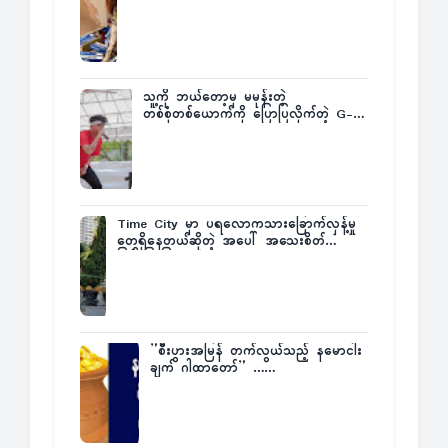
က ဆုကြေးထုတ်ထား
သူ့ကို ဘယ်တော့မှ မမုန်းတဲ့
တစ်စုံတစ်ယောက်ကို ပြောပြလိုက်တဲ့ G-
Fatt
Time City မှာ ပရလောကသားခြောက်လှန့်မှု
တွေရှိနေတယ်ဆိုတဲ့ အပေါ် အသေးစိတ်
ပြန်ပြောပြလာတဲ့ Times City Project
Director ဦးမြတ်မင်း
”စီးပွားအမြန် တက်လွယ်သည့် နမောငါး
ချက် ဂါထာတော်” ……