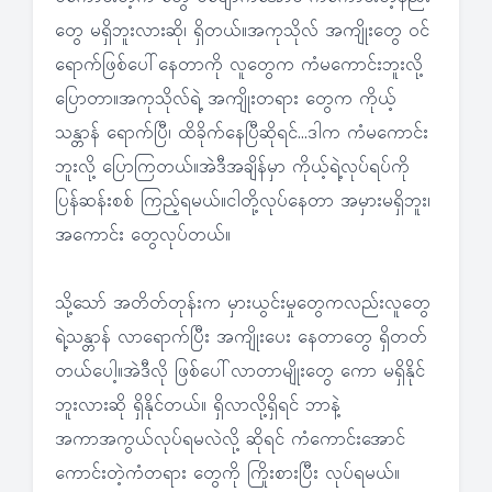
တွေ မရှိဘူးလားဆို၊ ရှိတယ်။အကုသိုလ် အကျိုးတွေ ဝင်
ရောက်ဖြစ်ပေါ်နေတာကို လူတွေက ကံမကောင်းဘူးလို့
ပြောတာ။အကုသိုလ်ရဲ့ အကျိုးတရား တွေက ကိုယ့်
သန္တာန် ရောက်ပြီ၊ ထိခိုက်နေပြီဆိုရင်…ဒါက ကံမကောင်း
ဘူးလို့ ပြောကြတယ်။အဲဒီအချိန်မှာ ကိုယ့်ရဲ့လုပ်ရပ်ကို
ပြန်ဆန်းစစ် ကြည့်ရမယ်။ငါတို့လုပ်နေတာ အမှားမရှိဘူး၊
အကောင်း တွေလုပ်တယ်။
သို့သော် အတိတ်တုန်းက မှားယွင်းမှုတွေကလည်းလူတွေ
ရဲ့သန္တာန် လာရောက်ပြီး အကျိုးပေး နေတာတွေ ရှိတတ်
တယ်ပေါ့။အဲဒီလို ဖြစ်ပေါ်လာတာမျိုးတွေ ကော မရှိနိုင်
ဘူးလားဆို ရှိနိုင်တယ်။ ရှိလာလို့ရှိရင် ဘာနဲ့
အကာအကွယ်လုပ်ရမလဲလို့ ဆိုရင် ကံကောင်းအောင်
ကောင်းတဲ့ကံတရား တွေကို ကြိုးစားပြီး လုပ်ရမယ်။