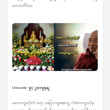
မာလာဘိဝံသ
Unicode ဖွင့ျဖတျရနျ
မကောငျးတဲ့ကံ တှေ ပပြောကျအောငျ ကံကောငျးတဲ့န