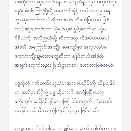
စေ၊ထိုင်သာ ဆုတောင်းနေ၊ စာမကျက်နဲ့၊ ရမှာ မဟုတ်ဘူး
နော်။အဲဒါကြောင့်မို့လို့ ဆုတောင်းရုံနဲ့ ဘယ်အရာမှ မရ
ဘူး။ဆုတောင်းတယ်ဆိုတာ wish ကိုဖော်ပြတာပဲ ဖြစ်
တယ်။ဆုတောင်းတာ လိုချင်တဲ့ဆန္ဒရဲ့နောက်မှာ လုံ့လ
ဝီရိယတို့၊ အသိဉာဏ်တို့ ဆိုတာတွေ လိုအပ်တယ်ပေါ့။
အဲဒီလို အကြောင်းအကျိုး ဆီလျှော်စွာ အလုပ်လုပ်မှ
ကောင်းကျိုးချမ်းသာတွေဆိုတာ ရနိုင်တယ်။အဲဒီလို
အချက်တွေကိုလည်း မြတ်စွာဘုရား ဟောတာဖြစ်တယ်။
ဗုဒ္ဓဆိုတဲ့ ဂုဏ်တော်တွေထဲမှာအရာခပ်သိမ်းကို သိစွမ်းနိုင်
တဲ့ အသိဉာဏ်ရှိလို့ ဗုဒ္ဓ ဆိုတာကို အာရုံပြုပြီးတော့
နှလုံးသွင်း ဆင်ခြင်ခြင်းအားဖြင့် မိမိအတွက် ကံကောင်း
လာနိုင်တယ်ဆိုတာ ယုံကြည်ကြရမှာ ဖြစ်တယ်။
ကျေးဇူးတော်ရှင် ပါမောက္ခချုပ်ဆရာတော် ဒေါက်တာ နန္ဒ