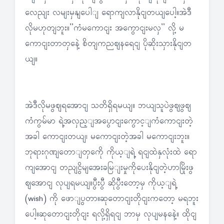
လေညျး လမျးမှနျပေါျ ရောကျလာနိုငျတယျပေါ့။အဲဒီ
လိုမဟုတျဘူး။”ကံမကောငျး အကွောငျးမလှ” လို့ မ
ကောငျးတာတှနေဲ့ စိတျကညဈနရေငျ ပိုဆိုးသှားနိုငျတ
ယျ။
အဲဒီလိုမဖွဈရအောငျ သတိရှိရမယျ။ ဘယျသူပဲဖွဈဖွဈ
ကံကွမ်မာ ရဲ့အလှည့ျအပွောငျးကွောင့ျကံကောငျးတဲ့
အခါ ကောငျးတယျ၊ မကောငျးတဲ့အခါ မကောငျးဘူး။
ဘုရားဂုဏျတောျတှကေို ကိုယ့ျရဲ့ ရငျထဲနှလုံးထဲ ရော
ကျအောငျ တညျငွိမျအေးခမြျးမှုကိုပေးနိုငျတဲ့ဟာမြိုးဖွ
ဈအောငျ လုပျရမယျ။ပွီးပွီ ဆိုပွီးတော့မှ ကိုယ့ျရဲ့
(wish) ကို ဖောျပွတာ။ဆုတောငျးတိုငျးကတော့ မရဘူး
ပေါ့။ဆုတောငျးတိုငျး ရလို့ရှိရငျ ဘာမှ လုပျမနနေဲ့။ ထိုငျ