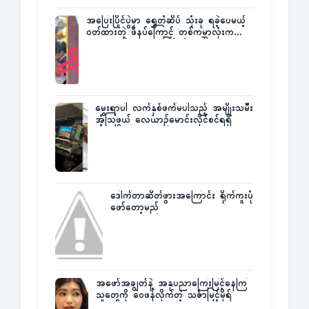
အပြေးပြိုင်ပွဲမှာ ရွှေတံဆိပ် သုံးခု ရခဲ့ပေမယ့်
ဝတ်ထားတဲ့ ဖိနပ်ကြောင့် တစ်ကမ္ဘာလုံးက
အံ့အားသင့်ခဲ့ရတဲ့ အဖြစ်မှန်
မွေးရာပါ လက်နှစ်ဖက်မပါသည့် အမျိုးသမီး
အံ့သြဖွယ် လေယာဉ်မောင်းလိုင်စင်ရရှိ
ဒေါက်တာဆိတ်ဖွားအကြောင်း ရိုက်ကူးပုံ
ဖော်တော့မည်
အဖော်အချွတ်နဲ့ အနုပညာကြေးမြင့်နေကြ
သူတွေကို ဝေဖန်လိုက်တဲ့ သင်္ဇာမြင့်မိုရ်