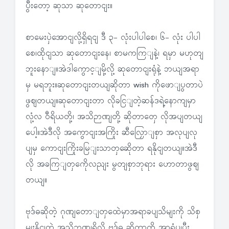
ပွီးတော့ ဆုသာ ဆုတောငျး။
စာမေးပှဲအောငျလို့ရှိရငျ ဒီ ၃- လုံးပါပါစေ၊ ၆- လုံး ပါပါ
စေ၊ထိုငျသာ ဆုတောငျးနေ၊ စာမကကြျနဲ့၊ ရမှာ မဟုတျ
ဘူးနောျ။အဲဒါကွောင့ျမို့လို့ ဆုတောငျးရုံနဲ့ ဘယျအရာ
မှ မရဘူး။ဆုတောငျးတယျဆိုတာ wish ကိုဖောျပွတာပဲ
ဖွဈတယျ။ဆုတောငျးတာ လိုခငြျတဲ့ဆန်ဒရဲ့နောကျမှာ
လုံ့လ ဝီရိယတို့၊ အသိဉာဏျတို့ ဆိုတာတှေ လိုအပျတယျ
ပေါ့။အဲဒီလို အကွောငျးအကြိုး ဆီလြှောျစှာ အလုပျလု
ပျမှ ကောငျးကြိုးခမြျးသာတှဆေိုတာ ရနိုငျတယျ။အဲဒီ
လို အခကြျတှကေိုလညျး မွတျစှာဘုရား ဟောတာဖွဈ
တယျ။
ဗုဒ်ဓဆိုတဲ့ ဂုဏျတောျတှထေဲမှာအရာခပျသိမျးကို သိစှ
မျးနိုငျတဲ့ အသိဉာဏျရှိလို့ ဗုဒ်ဓ ဆိုတာကို အာရုံပွုပွီး