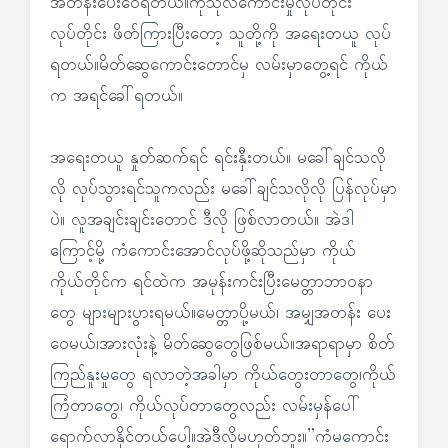
အတန်းပေးဝေရတယ်။ကုသိုလ်ကောင်းမှုလုပ်တိုင်း
လုပ်တိုင်း ဖိတ်ကြားပြီးတော့ သူတို့ကို အရေးတယူ လုပ်
ရတယ်။မိတ်ဆွေကောင်းတောင်မှ လမ်းမှာတွေ့ရင် ကိုယ်
က အရင်ခေါ်ရတယ်။
အရေးတယူ နှုတ်ဆက်ရင် ရင်းနှီးတယ်။ မခေါ်ချင်သလို
လို လုပ်သွားရင်သူကလည်း မခေါ်ချင်သလိုလို ပြန်လုပ်မှာ
ပဲ။ လူအချင်းချင်းတောင် ဒီလို ဖြစ်လာတယ်။ အဲဒါ
ကြောင့်မို့ ကံကောင်းအောင်လုပ်ဖို့ဆိုသည်မှာ ကိုယ်
ကိုယ်တိုင်က ရင်ထဲက အမုန်းကင်းပြီးမေတ္တာဘာဝနာ
တွေ များများပွားရမယ်။မေတ္တာပို့မယ်၊ အမျှအတန်း ပေး
ဝေမယ်၊အားလုံးနဲ့ မိတ်ဆွေတွေဖြစ်မယ်။အရာရာမှာ စိတ်
ကြည်နူးမှုတွေ ရလာတဲ့အခါမှာ ကိုယ်တွေးတာတွေ၊ကိုယ်
ကြံတာတွေ၊ ကိုယ်လုပ်တာတွေလည်း လမ်းမှန်ပေါ်
ရောက်လာနိုင်တယ်ပေါ့။အဲဒီလိုမဟုတ်ဘူး။”ကံမကောင်း