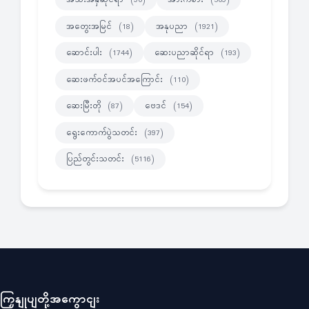
(90)
(509)
အတွေးအမြင်
အနုပညာ
(18)
(1921)
ဆောင်းပါး
ဆေးပညာဆိုင်ရာ
(1744)
(193)
ဆေးဖက်ဝင်အပင်အကြောင်း
(110)
ဆေးမြီးတို
ဗေဒင်
(87)
(154)
ရွေးကောက်ပွဲသတင်း
(397)
ပြည်တွင်းသတင်း
(5116)
ကြှနျုပျတို့အကွောငျး