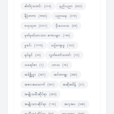
ဓါတ်ပုံသတင်း
နည်းပညာ
(214)
(833)
နိုင္ငံတကာ
ပညာရေး
(4503)
(319)
ဗဟုသုတ
မိုးလေဝသ
(3721)
(95)
မှတ်မှတ်သားသား စကားများ
(140)
မှုခင်း
ယဉ်ကျေးမှု
(1775)
(132)
ရုပ်ရှင်
လွတ်တော်သတင်း
(24)
(72)
သရော်စာ
ဟာသ
(1)
(76)
အခ်စ္ဆိုင္ရာ
အင်တာဗျုး
(387)
(288)
အစားအသောက်
အဆိုအမိန့်
(397)
(27)
အမျိုးသမီးဆိုင်ရာ
(260)
အမျိုးသားဆိုင်ရာ
အလှအပ
(116)
(346)
အသီးအနှံဆိုင်ရာ
အားကစား