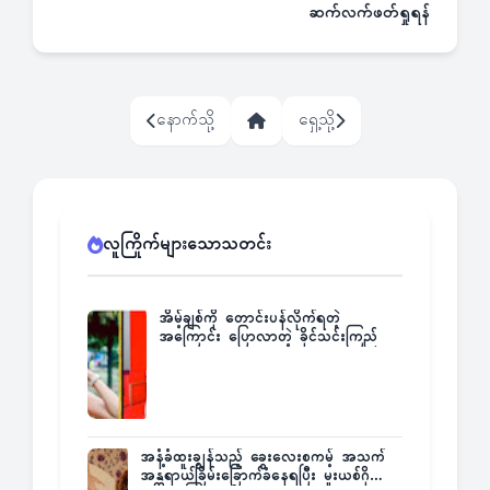
ဆက်လက်ဖတ်ရှုရန်
နောက်သို့
ရှေ့သို့
လူကြိုက်များသောသတင်း
အိမ့်ချစ်ကို တောင်းပန်လိုက်ရတဲ့
အကြောင်း ပြောလာတဲ့ ခိုင်သင်းကြည်
အနံ့ခံထူးချွန်သည့် ခွေးလေးစကမ့် အသက်
အန္တရာယ်ခြိမ်းခြောက်ခံနေရပြီး မူးယစ်ဂိုဏ်း