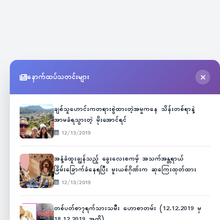
နောက်ထပ်သတင်းများ
ချစ်သူဟောင်းကတရားစွဲထားတဲ့အမှုကနေ သိန်းတစ်ရာနဲ့
အာမခံရသွားတဲ့ မိုးအောင်ရင်
12/13/2019
အနံ့ခံထူးချွန်သည့် ခွေးလေးစကမ့် အသက်အန္တရာယ်
ခြိမ်းခြောက်ခံနေရပြီး မူးယစ်ဂိုဏ်းက ဆုကြေးထုတ်ထား
12/13/2019
တစ်ပတ်စာ၇ရက်သားသမီး ဟောစာတမ်း (12.12.2019 မှ
18.12.2019 အထိ)