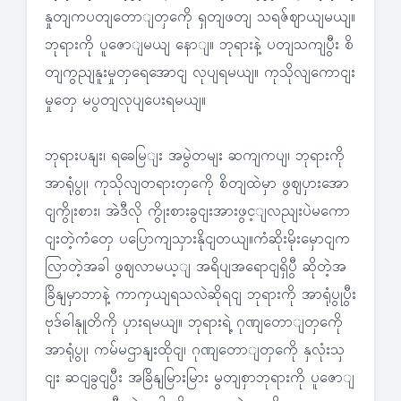
နှုတျကပတျတောျတှကေို ရှတျဖတျ သရဇ်ဈာယျမယျ။
ဘုရားကို ပူဇောျမယျ နောျ။ ဘုရားနဲ့ ပတျသကျပွီး စိ
တျကွညျနူးမှုတှရေအောငျ လုပျရမယျ။ ကုသိုလျကောငျး
မှုတှေ မပွတျလုပျပေးရမယျ။
ဘုရားပနျး၊ ရခေမြျး အမွဲတမျး ဆကျကပျ၊ ဘုရားကို
အာရုံပွု၊ ကုသိုလျတရားတှကေို စိတျထဲမှာ ဖွဈပှားအော
ငျကွိုးစား၊ အဲဒီလို ကွိုးစားခွငျးအားဖွင့ျလညျးပဲမကော
ငျးတဲ့ကံတှေ ပပြောကျသှားနိုငျတယျ။ကံဆိုးမိုးမှောငျက
လြာတဲ့အခါ ဖွဈလာမယ့ျ အရိပျအရောငျရှိပွီ ဆိုတဲ့အ
ခြိနျမှာဘာနဲ့ ကာကှယျရသလဲဆိုရငျ ဘုရားကို အာရုံပွုပွီး
ဗုဒ်ဓါနုူတိကို ပှားရမယျ။ ဘုရားရဲ့ ဂုဏျတောျတှကေို
အာရုံပွု၊ ကမ်မဌာနျးထိုငျ၊ ဂုဏျတောျတှကေို နှလုံးသှ
ငျး ဆငျခွငျပွီး အခြိနျမြားမြား မွတျစှာဘုရားကို ပူဇောျ