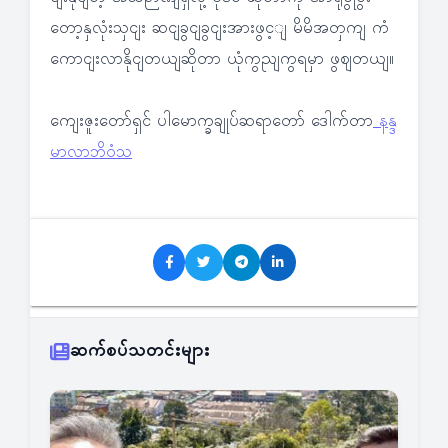
တော့နှလုံးသှငျး ဆငျခွငျခွငျးအားဖွင့ျ မိမိအတှကျ ကံ
ကောငျးလာနိုငျတယျဆိုတာ ယုံကွညျကွရမှာ ဖွဈတယျ။
ကျေးဇူးတော်ရှင် ပါမောက္ခချုပ်ဆရာတော် ဒေါက်တ
ာ နန္ဒ
မာလာဘိဝံသ
ဆက်စပ်သတင်းများ