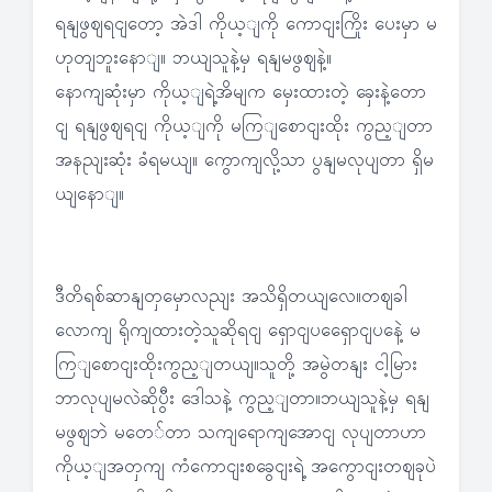
ရနျဖွဈရငျတော့ အဲဒါ ကိုယ့ျကို ကောငျးကြိုး ပေးမှာ မ
ဟုတျဘူးနောျ။ ဘယျသူနဲ့မှ ရနျမဖွဈနဲ့။
နောကျဆုံးမှာ ကိုယ့ျရဲ့အိမျက မှေးထားတဲ့ ခှေးနဲ့တော
ငျ ရနျဖွဈရငျ ကိုယ့ျကို မကြျစောငျးထိုး ကွည့ျတာ
အနညျးဆုံး ခံရမယျ။ ကွောကျလို့သာ ပွနျမလုပျတာ ရှိမ
ယျနောျ။
ဒီတိရစ်ဆာနျတှမှောလညျး အသိရှိတယျလေ။တဈခါ
လောကျ ရိုကျထားတဲ့သူဆိုရငျ ရှောငျပရှေောငျပနေဲ့ မ
ကြျစောငျးထိုးကွည့ျတယျ။သူတို့ အမွဲတနျး ငါ့မြား
ဘာလုပျမလဲဆိုပွီး ဒေါသနဲ့ ကွည့ျတာ။ဘယျသူနဲ့မှ ရနျ
မဖွဈဘဲ မတေ်တာ သကျရောကျအောငျ လုပျတာဟာ
ကိုယ့ျအတှကျ ကံကောငျးစခွေငျးရဲ့ အကွောငျးတဈခုပဲ