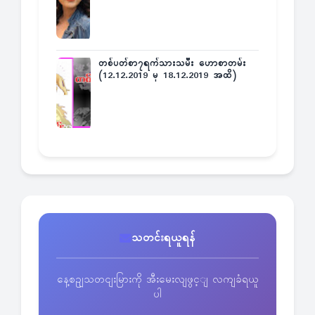
တစ်ပတ်စာ၇ရက်သားသမီး ဟောစာတမ်း
(12.12.2019 မှ 18.12.2019 အထိ)
သတင်းရယူရန်
နေ့စဥျသတငျးမြားကို အီးမေးလျဖွင့ျ လကျခံရယူ
ပါ