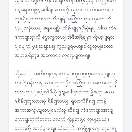
ညျးတှေ မရှိဘူးလားဆို၊ ရှိတယျ။အကုသိုလျ အကြိုးတှေ
ဝငျရောကျဖွဈပေါျနတောကို လူတှကေ ကံမကောငျး
ဘူးလို့ပွောတာ။အကုသိုလျရဲ့ အကြိုးတရား တှကေ ကို
ယ့ျသန်တာနျ ရောကျပွီ၊ ထိခိုကျနပွေီဆိုရငျ…ဒါက ကံမ
ကောငျးဘူးလို့ ပွောကွတယျ။အဲဒီအခြိနျမှာ ကိုယ့ျရဲ့လု
ပျရပျကို ပွနျဆနျးစဈ ကွည့ျရမယျ။ငါတို့လုပျနတော
အမှားမရှိဘူး၊ အကောငျး တှလေုပျတယျ။
သို့သောျ အတိတျတုနျးက မှားယှငျးမှုတှကေလညျးလူ
တှရေဲ့သန်တာနျ လာရောကျပွီး အကြိုးပေး နတောတှေ ရှိ
တတျတယျပေါ့။အဲဒီလို ဖွဈပေါျလာတာမြိုးတှေ ကော
မရှိနိုငျဘူးလားဆို ရှိနိုငျတယျ။ ရှိလာလို့ရှိရငျ ဘာနဲ့
အကာအကှယျလုပျရမလဲလို့ ဆိုရငျ ကံကောငျးအောငျ
ကောငျးတဲ့ကံတရား တှကေို ကွိုးစားပွီး လုပျရမယျ။
ဘုရားကို အာရုံပွုမယျ၊ သံဃာကို အာရုံပွုမယျ။ ဘုရားရဲ့