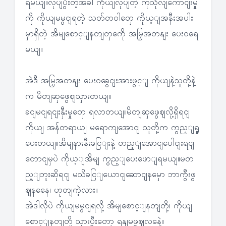
ရမယျ။လုပျပွီးတဲ့အခါ ကိုယျလုပျတဲ့ ကုသိုလျကောငျးမှု
ကို ကိုယျမမွငျရတဲ့ သတ်တဝါတှေ ကိုယ့ျအနီးအပါး
မှာရှိတဲ့ အိမျစောင့ျနတျတှကေို အမြှအတနျး ပေးဝရေ
မယျ။
အဲဒီ အမြှအတနျး ပေးဝခွေငျးအားဖွင့ျ ကိုယျနဲ့သူတို့နဲ့
က မိတျဆှဖွေဈသှားတယျ။
ခငျမငျရငျးနှီးမှုတှေ ရလာတယျ။မိတျဆှဖွေဈလို့ရှိရငျ
ကိုယျ အန်တရာယျ မရောကျအောငျ သူတို့က ကွည့ျရှု
ပေးတယျ။အိမျနားနီးခငြျးနဲ့ တည့ျအောငျပေါငျးရငျ
တောငျမှပဲ ကိုယ့ျအိမျ ကွည့ျပေးဖောျရမယျ။မတ
ည့ျဘူးဆိုရငျ မသိခငြျယောငျဆောငျနမှော ဘာကွီးဖွ
ဈနနေေ၊ ဟုတျကဲ့လား။
အဲဒါလိုပဲ ကိုယျမမွငျရလို့ အိမျစောင့ျနတျတို့၊ ကိုယျ
စောင့ျနတျတို့ သှားပွီးတော့ ရနျမဖွဈလနေဲ့။