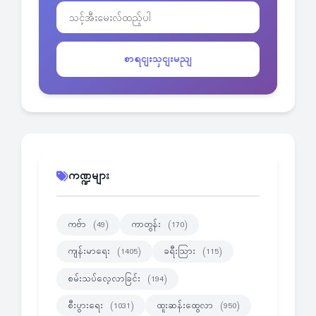
စာရငျးသှငျးမညျ
ကဏ္ဍများ
ကဗ်ာ
ကာတွန်း
(49)
(170)
ကျန်းမာရေး
ခရီးသြား
(1405)
(115)
စမ်းသပ်လေ့လာခြင်း
(194)
စီးပွားရေး
ထူးဆန်းထွေလာ
(1031)
(950)