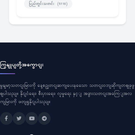
ပြည်တွင်းသတင်း
(5116)
ကြှနျုပျတို့အကွောငျး
မွနျမာ့သတငျးမြားကို နေ့စဥျတငျဆကျပေးနသေော သတငျးဝဘျဆိုကျတဈခုဖွ
ဈပါသညျ။ နိုငျငံရေး၊ စီးပှားရေး၊ လူမှုရေး နှင့ျ အခွားသတငျးအခကြျအလ
ကျမြားကို ဖတျရှုနိုငျပါသညျ။