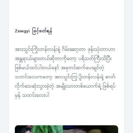
Zawgyi ဖြင့်ဖတ်ရန်
အားသွင်းကြိုးတန်းလန်းနဲ့ ဂိမ်းဆော့တာ ဖုန်းသုံးတာဟာ
အန္တရာယ်များတယ်ဆိုတာကိုတော့ ပရိသတ်ကြီးသိပြီး
ဖြစ်မယ်ထင်ပါတယ်နော် အခုတင်ဆက်ပေးချင်တဲ့
သတင်းလေးကတော့ အားသွင်းကြုျိးတန်းလန်းနဲ့ ဓာတ်
လိုက်သေဆုံးသွားခဲ့တဲ့ အမျိုးသားတစ်ယောက်ရဲ့ ဖြစ်ရပ်
မှန် သတင်းလေးပါ