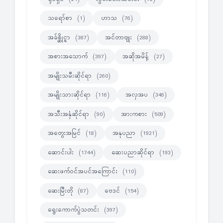
သရော်စာ
ဟာသ
(1)
(76)
အခ်စ္ဆိုင္ရာ
အင်တာဗျုး
(387)
(288)
အစားအသောက်
အဆိုအမိန့်
(397)
(27)
အမျိုးသမီးဆိုင်ရာ
(260)
အမျိုးသားဆိုင်ရာ
အလှအပ
(116)
(346)
အသီးအနှံဆိုင်ရာ
အားကစား
(90)
(509)
အတွေးအမြင်
အနုပညာ
(18)
(1921)
ဆောင်းပါး
ဆေးပညာဆိုင်ရာ
(1744)
(193)
ဆေးဖက်ဝင်အပင်အကြောင်း
(110)
ဆေးမြီးတို
ဗေဒင်
(87)
(154)
ရွေးကောက်ပွဲသတင်း
(397)