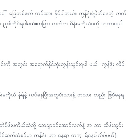
ါ် ခြေတစ်ဖက် တင်ထား နိုင်ပါတယ်။ ကွန်ဒုံးရဲ့ပိတ်နေတဲ့ ဘက်
အောင် ညှစ်ကိုင်ရပါမယ်။တခြား လက်က မိန်းမကိုယ်ဝကို ဟထားရပါ
်းကို အတွင်း အရောက်နိုင်ဆုံးတွန်းသွင်းရပါ မယ်။ ကွန်ဒုံး လိမ်
မိန်းမကိုယ် နံရံနဲ့ ကပ်နေပြီးအတွင်းသားနဲ့ တသား တည်း ဖြစ်နေရ
ွားဘဲမိန်းမကိုယ်ထဲသို့ သေချာဝင်အောင်လက်နဲ့ အ သာ ထိန်းသွင်း
်ဆက်ဆံစဉ်မှာ ကွန်ဒုံး ဟာ နေရာ တကျ ရှိနေပါလိမ့်မယ်)။