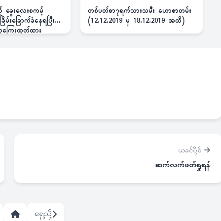
ည့် ခွေးလေးစကမ့်
တစ်ပတ်စာ၇ရက်သားသမီး ဟောစာတမ်း
ိမ်းခြောက်ခံနေရပြီး
(12.12.2019 မှ 18.12.2019 အထိ)
 ဆုကြေးထုတ်ထား
ယခင်ပို့စ်
ဆက်လက်ဖတ်ရှုရန်
ရှေ့သို့