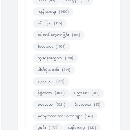
ကဗ်ာ
(49)
ကာတွန်း
(170)
ကျန်းမာရေး
(1405)
ခရီးသြား
(115)
စမ်းသပ်လေ့လာခြင်း
(194)
စီးပွားရေး
(1031)
ထူးဆန်းထွေလာ
(950)
ဓါတ်ပုံသတင်း
(214)
နည်းပညာ
(833)
နိုင္ငံတကာ
(4503)
ပညာရေး
(319)
ဗဟုသုတ
(3721)
မိုးလေဝသ
(95)
မှတ်မှတ်သားသား စကားများ
(140)
မှုခင်း
(1775)
ယဉ်ကျေးမှု
(132)