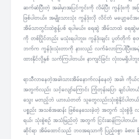
ဆက်ဆံပြီးတဲ့ အခါမှာအပြင်ကွင်းကို လိမ်ပြီး ကွန်ဒုံးကို
ဖြစ်ပါတယ်။ အမျိုးသားသုံး ကွန်ဒုံးလို လိင်တံ မပျော့ခင်အလျင
အိမ်သာတွင်းထဲစွန့်ပစ် ရပါမယ်။ ရေဆွဲ အိမ်သာထဲ ရေဆွဲမချ
ကို တစ်ပြိုင်တည်း မသုံးရပါဘူး။ ကွန်ဒုံးချင်း ပွတ်တိုက်
ဘက်က ကွန်ဒုံးသုံးတာကို နားလည် လက်ခံလာကြပါပြီ။အမျိုး
ထားနိုင်လို့နှစ် သက်ကြပါတယ်။ နာကျင်ခြင်း လုံးဝမရှိပါဘ
ရာသီလာနေတဲ့အခါ၊သားအိမ်နောက်လန်နေတဲ့ အခါ၊ ကိုယ်ဝန်ဆ
အတွက်လည်း သင့်လျော်ကြောင်း ကြုံတုန်းပြော ချင်ပါတယ်)။ အ
သွေး မတည့်ဘဲ ယားယံတတ် သူတွေလည်းသုံးစွဲနိုင်ပါတယ်။ အ
ပစ္စည်း အသစ်အဆန်း ဖြစ်နေသေးခဲ့တဲ့ အတွက် သုံးစွဲဖို
ရယ်၊ သုံးစွဲစဉ် အသံမြည်တဲ့ အတွက် ငြင်းဆန်ကြပါတယ်။ အခ
ဆိုင်ရာ အိမ်ထောင်သည် ဘဝအရသာကို ပြည့်ဝစွာ ခံစား န