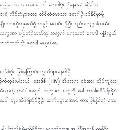
က်ရည်မှာကာလသားရော ဂါ ရောဂါပိုး ရှိနေမယ် ဆိုပါက
ရဲ့ လိင်တံမှာတော့ လိင်တံဝမှာသာ ရောဂါပိုးဝင်နိုင်မှာမို့
ိုးသားကိုကူးစက်ဖို့ အခွင့်အလမ်း ပိုပြီး နည်းလျော့ပါတယ်။
က္ခဏာ မပြဘဲရှိတတ်တဲ့ အတွက် မကုသဘဲ ရောဂါ ပျံ့နှံ့လွယ်
ကူးစက်တတ်တဲ့ ရောဂါ တွေထဲမှာ
းရပ်စ်ပိုး ဖြစ်ကြောင်း လူသိများနေပါပြီ။
တိုက်တွန်းပါတယ်။ အေ့ဒ်စ် (HIV) ဆိုတာက ခုခံအား သိပ်ကျလာ
ပေါက်လာတဲ့ ကပ်ပါးရောဂါ လက္ခဏာ တွေကို ခေါ်တာပါ။အိပ်ချ်အိုင်
 ဘူး။အိပ်ချ်အိုင်ဗွီပိုး ဆက်မပွားအောင် တားမြစ်နိုင်တဲ့ ဆေး
င်ပန်း ကြည့်ရုံနဲ့မသိနိုင်ဘူး မဟုတ်လား။ အပြန်အလှန် တစ်ဦး