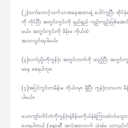
(၂)သက်တောင့်သက်သာအနေအထားနဲ့ ပေါင်ကွပြီး ထိုင်ခုံပေ
ကို ကိုင်ပြီး အတွင်းကွင်းကို ရှည်ရှည် ကျဉ်းကျဉ်းဖြစ်
မယ်။ အတွင်းကွင်းကို မိန်းမ ကိုယ်ထဲ
အသာသွင်းရပါမယ်။
(၃)လက်ညှိုးကိုကွန်ဒုံး အတွင်းဘက်ကို ထည့်ပြီး အတွင်းကွင
မနေ စေရပါဘူး။
(၄)အပြင်ကွင်းကမိန်းမ ကိုယ်ဝမှာ ရှိပြီး ကွန်ဒုံးသားဟာ 
ပါမယ်။
ယောကျာ်းလိင်တံကိုကွန်ဒုံးနဲ့မိန်းမကိုယ်နံရံကြားထဲဝင်မသ
ပေးရပါတယ် (ချောဆီ အလုံအလောက် သုံးစွဲမှ သာလျှင်လိင