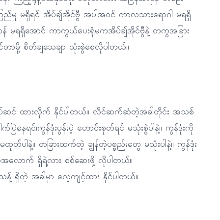
ှု မရှိရင် အိပ်ချ်အိုင်ဗွီ အပါအဝင် ကာလသားရောဂါ မရရှိ
ုယ်ဝန် မရရှိအောင် ကာကွယ်ပေးရုံမကအိပ်ချ်အိုင်ဗွီနဲ့ တကွအခြား
မို့ စိတ်ချသေချာ သုံးစွဲစေလိုပါတယ်။
 တပ်ဆင် ထားလိုက် နိုင်ပါတယ်။ လိင်ဆက်ဆံတဲ့အခါတိုင်း အသစ်
ေရင်၊ကွန်ဒုံးပွန်းပဲ့ ဟောင်းစုတ်ရင် မသုံးစွဲပါနဲ့။ ကွန်ဒုံးကို
ုတ်ပါနဲ့။ တခြားထက်တဲ့ ချွန်တဲ့ပစ္စည်းတွေ မသုံးပါနဲ့။ ကွန်ဒုံး
ံအလောက် ရှိရဲ့လား စစ်ဆေးဖို့ လိုပါတယ်။
 ရှိတဲ့ အခါမှာ လေ့ကျင့်ထား နိုင်ပါတယ်။