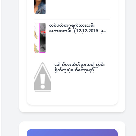
တစ်ပတ်စာ၇ရက်သားသမီး
ဟောစာတမ်း (12.12.2019 မှ
18.12.2019 အထိ)
ဒေါက်တာဆိတ်ဖွားအကြောင်း
ရိုက်ကူးပုံဖော်တော့မည်