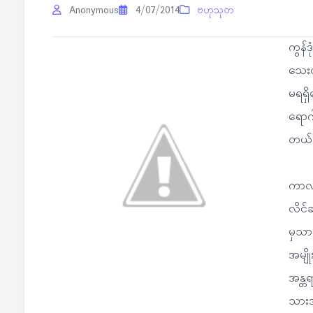
Anonymous
4/07/2014
ဗဟုသုတ
ကွန်ဒ
သေးတ
မရရှ
ရောဂါ
တယ်
ကာလသ
လိင်ဆ
မှသာ
အမျိ
အန္တရ
သားအ