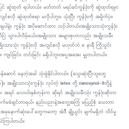
 အပြင် ဆွဲထုတ် ရပါတယ်။ မတ်တတ် မရပ်ခင်ကွန်ဒုံးကို ဆွဲထုတ်ရမှာ
်စလို ဆွဲထုတ်စရာ မလိုပါဘူး။ သုံးပြီး ကွန်ဒုံးကို အမှိုက်ပုံး၊
ပါနဲ့။ ကွန်ဒုံး အပိုဆောင်ထား သင့်ပါတယ်။အမျိုးသားသုံးကွန်ဒုံး
 စုတ်ပြဲ သွားပါလိမ့်မယ်။အမျိုးသား အများစုဟာလည်း အမျိုးသမီး
သားသုံး ကွန်ဒုံးလို အလျင်စလို မဟုတ်ဘဲ ၈ နာရီ ကြိုသွင်း
ူး။ ကျပ်ခြင်း၊ တင်းခြင်း မရှိပါဘူး။အပူအအေး မျှတပါတယ်။
ောင် နေတဲ့အခါ သုံးစွဲနိုင်ပါတယ်။ (သွေးဆုံးပြီးသူတွေ
မျိုးသားသုံးကွန်ဒုံး လုပ်တဲ့ latex တို့ nanoxynol-9တို့နဲ့
ရင် လေးငါးနှစ်တုန်းက ဆိုရင် အမျိုးသမီးသုံး ကွန်ဒုံးဆိုတာ
့ လက်မခံချင်တာရယ်၊ နည်းပညာနဲ့အတွေ့အကြုံ မပြည့်စုံ သေးတာ
ုနောက်ဆုံးပေါ်တွေကတော့ အဲဒီ ချို့ယွင်း ချက်မရှိဘဲ လိင်မှု
ိုင်ကြပါတယ်။