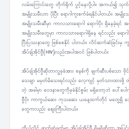
လမ်းကြောင်းတွေ တိုက်ရိုက် ပွင့်နေလို့ပါ။ အကယ်၍ သု
အမျိုးသမီးဟာ ပိုပြီး ရောဂါကူးစက်ခံရနိုင်ပါတယ်။ အမျိုးသား
အမျိုးသမီးဆီမှာ ကာလသားရောဂါ ရောဂါပိုး ရှိနေခဲ့ရင် အမျ
အမျိုးသမီးတွေမှာ ကာလသားရောဂါရှိနေ ရင်လည်း ရောဂါလ
ပြီးပြဿနာတွေ ဖြစ်စေနိုင် ပါတယ်။ လိင်ဆက်ဆံခြင်းမှ 
အိပ်ချ်အိုင်ဗွီ(HIV)လည်းအပါအဝင် ဖြစ်ပါတယ်။
အိပ်ချ်အိုင်ဗွီဆိုတာလူ့ခုခံအား စနစ်ကို ဖျက်ဆီးပစ်သော ဗိုင်
သေချာ မမှတ်မိသေးရင်လည်း လေ့ကျင့် မှတ်သားထားဖို့ 
တဲ့ အခါမှာ ဝေဒနာတွေကိုခုခံနိုင်စွမ်း မရှိတော့ဘဲ ပေါ်
ဗွီပိုး ကာကွယ်ဆေး ကုသဆေး ယနေ့ထက်တိုင် မတွေ့ရှိ သေးပါ
တွေကလည်း ဈေးကြီးပါတယ်။
ကိုယ့်လိင် ဆက်ဆံဖက်မှာ အိပ်ချ်အိုင်ဗွီ ရှိမရှိဆိုတာ အပြ