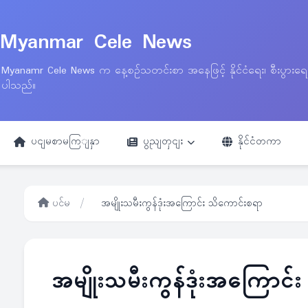
Myanmar Cele News
Myanamr Cele News က နေ့စဉ်သတင်းစာ အနေဖြင့် နိုင်ငံရေး၊ စီးပွားရ
ပါသည်။
ပငျမစာမကြျနှာ
ပွညျတှငျး
နိုင်ငံတကာ
ပင်မ
/
အမျိုးသမီးကွန်ဒုံးအကြောင်း သိကောင်းစရာ
အမျိုးသမီးကွန်ဒုံးအကြောင