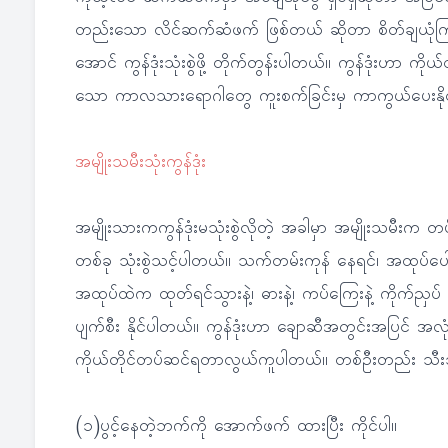
တည်းသော လိင်ဆက်ဆံဖက် ဖြစ်တယ် ဆိုတာ စိတ်ချယုံကြည်မ
အောင် ကွန်ဒုံးသုံးစွဲဖို့ တိုက်တွန်းပါတယ်။ ကွန်ဒုံးဟာ ကိ
သော ကာလသားရောဂါတွေ ကူးစက်ခြင်းမှ ကာကွယ်ပေးနိုင်တာ
အမျိုးသမီးသုံးကွန်ဒုံး
အမျိုးသားကကွန်ဒုံးမသုံးစွဲလိုတဲ့ အခါမှာ အမျိုးသမီးက
တစ်ခု သုံးစွဲသင့်ပါတယ်။ သက်တမ်းကုန် နေရင်၊ အထုပ်ပေါက်ပြဲန
အထုပ်ထဲက ထုတ်ရင်သွားနဲ့၊ ဓားနဲ့၊ ကပ်ကြေးနဲ့ ကိုက်ညှပ် မထ
ပျက်စီး နိုင်ပါတယ်။ ကွန်ဒုံးဟာ ချောဆီအတွင်းအပြင် အလု
ကိုယ်တိုင်တပ်ဆင်ရတာလွယ်ကူပါတယ်။ တစ်ဦးတည်း သီးသန့်
(၁)ပွင့်နေတဲ့ဘက်ကို အောက်ဖက် ထားပြီး ကိုင်ပါ။