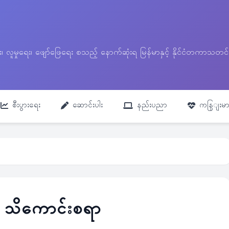
ေး၊ လူမှုရေး၊ ဖျော်ဖြေရေး စသည့် နောက်ဆုံးရ မြန်မာနှင့် နိုင်ငံတကာ
စီးပွားရေး
ဆောင်းပါး
နည်းပညာ
ကနြျးမာ
်း သိကောင်းစရာ