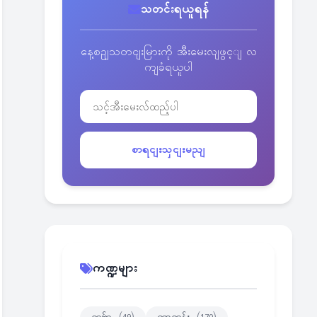
သတင်းရယူရန်
နေ့စဥျသတငျးမြားကို အီးမေးလျဖွင့ျ လ
ကျခံရယူပါ
စာရငျးသှငျးမညျ
ကဏ္ဍများ