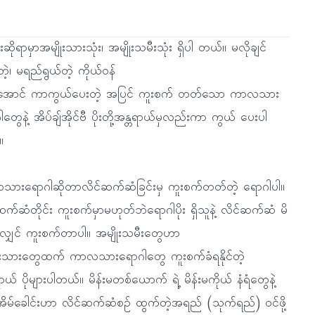
ုံးဆိုရာမှာအမျိုးသားသုံး၊ အမျိုးသမီးသုံး ရှိပါ တယ်။ မလိုချင်
ဲ့၊ မရည်ရွယ်တဲ့ ကိုယ်ဝန်
ိအောင် ကာကွယ်ပေးတဲ့ အပြင် ကူးစက် တတ်သော ကာလသား
တွေနဲ့ အိပ်ချ်အိုင်ဗီ ပိုးတို့အန္တရာယ်မှလည်းကာ ကွယ် ပေးပါ
။
ားရောဂါဆိုတာလိင်ဆက်ဆံခြင်းမှ ကူးစက်တတ်တဲ့ ရောဂါပါ။
က်ဆံတိုင်း ကူးစက်မှာမဟုတ်ဘဲရောဂါပိုး ရှိသူနဲ့ လိင်ဆက်ဆံ မိ
လျှင် ကူးစက်တာပါ။ အမျိုးသမီးတွေဟာ
ုးသားတွေထက် ကာလသားရောဂါတွေ ကူးစက်ခံရနိုင်တဲ့
ာယ် ပိုများပါတယ်။ မိန်းမတစ်ယောက် ရဲ့ မိန်းမကိုယ် နံရံတွေနဲ့
ိမ်ခေါင်းဟာ လိင်ဆက်ဆံစဉ် ထွက်တဲ့အရည် (သုက်ရည်) ဝင်ဖို့