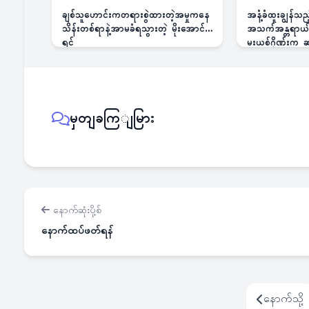
ချစ်သူဟောင်းကတရားစွဲထားတဲ့အမှုကနေ
အနံ့ခံထူးချွန်သ
သိန်းတစ်ရာနဲ့အာမခံရသွားတဲ့ မိုးအောင်
အသက်အန္တရာယ်ခြ
ရင်
မူးယစ်ဂိုဏ်းက
မှတျခကြျမြား
နောက်ဆုံးပို့စ်
နောက်ထပ်ဖတ်ရန်
နောက်သို့