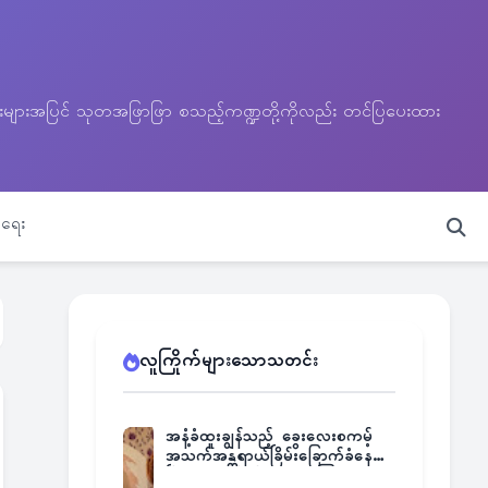
သတင်းများအပြင် သုတအဖြာဖြာ စသည့်ကဏ္ဍတို့ကိုလည်း တင်ပြပေးထား
ရေး
လူကြိုက်များသောသတင်း
အနံ့ခံထူးချွန်သည့် ခွေးလေးစကမ့်
အသက်အန္တရာယ်ခြိမ်းခြောက်ခံနေရ
ပြီး မူးယစ်ဂိုဏ်းက ဆုကြေး