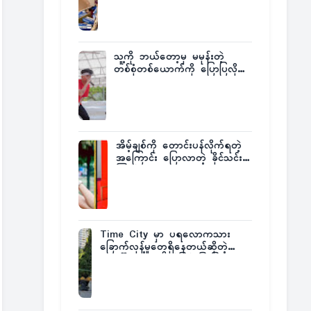
ထုတ်ထား
သူ့ကို ဘယ်တော့မှ မမုန်းတဲ့
တစ်စုံတစ်ယောက်ကို ပြောပြလိုက်
တဲ့ G-Fatt
အိမ့်ချစ်ကို တောင်းပန်လိုက်ရတဲ့
အကြောင်း ပြောလာတဲ့ ခိုင်သင်း
ကြည်
Time City မှာ ပရလောကသား
ခြောက်လှန့်မှုတွေရှိနေတယ်ဆိုတဲ့
အပေါ် အသေးစိတ်ပြန်ပြောပြလာတဲ့
Times City Project Director ဦး
မြတ်မင်း