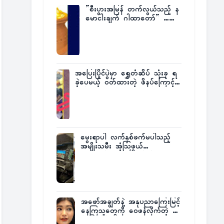
”စီးပွားအမြန် တက်လွယ်သည့် န
မောငါးချက် ဂါထာတော်” ……
အပြေးပြိုင်ပွဲမှာ ရွှေတံဆိပ် သုံးခု ရ
ခဲ့ပေမယ့် ဝတ်ထားတဲ့ ဖိနပ်ကြောင့်
တစ်ကမ္ဘာလုံးက အံ့အားသင့်ခဲ့ရတဲ့
အဖြစ်မှန်
မွေးရာပါ လက်နှစ်ဖက်မပါသည့်
အမျိုးသမီး အံ့သြဖွယ်
လေယာဉ်မောင်းလိုင်စင်ရရှိ
အဖော်အချွတ်နဲ့ အနုပညာကြေးမြင့်
နေကြသူတွေကို ဝေဖန်လိုက်တဲ့ သ
င်္ဇာမြင့်မိုရ်