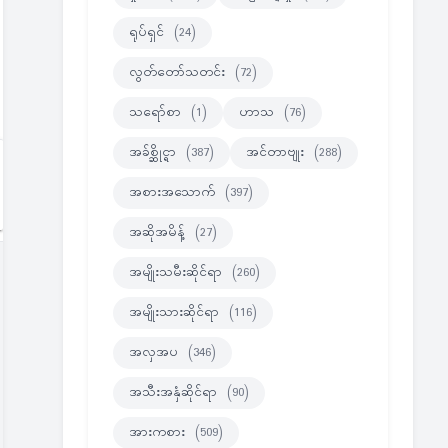
ရုပ်ရှင်
(24)
လွတ်တော်သတင်း
(72)
သရော်စာ
(1)
ဟာသ
(76)
အခ်စ္ဆိုင္ရာ
(387)
အင်တာဗျုး
(288)
အစားအသောက်
(397)
အဆိုအမိန့်
(27)
အမျိုးသမီးဆိုင်ရာ
(260)
အမျိုးသားဆိုင်ရာ
(116)
အလှအပ
(346)
အသီးအနှံဆိုင်ရာ
(90)
အားကစား
(509)