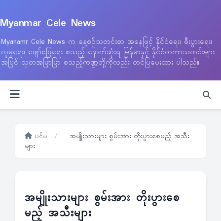
Myanmar Cele News
Myanamr Cele News က နေ့စဉ်သတင်းစာ အနေဖြင့် နိုင်ငံရေး၊ စီးပွားရေး၊
လူမှုရေး၊ ဖျော်ဖြေရေး စသည့် နောက်ဆုံးရ မြန်မာနှင့် နိုင်ငံတကာသတင်းများ
အပြင် သုတအဖြာဖြာ စသည့်ကဏ္ဍတို့ကိုလည်း တင်ပြပေးထား ပါသည်။
ပင်မ
/
အမျိုးသားများ စွမ်းအား တိုးပွားစေမည့် အသီး
များ
အမျိုးသားများ စွမ်းအား တိုးပွားစေ
မည့် အသီးများ