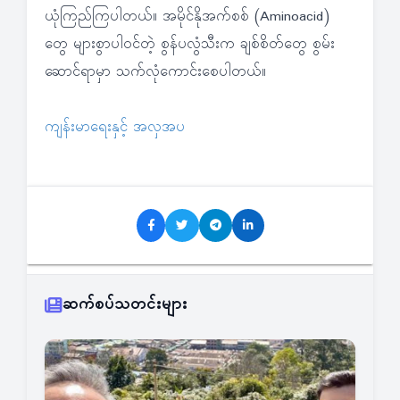
ယုံကြည်ကြပါတယ်။ အမိုင်နိုအက်စစ် (Aminoacid)
တွေ များစွာပါဝင်တဲ့ စွန်ပလွံသီးက ချစ်စိတ်တွေ စွမ်း
ဆောင်ရာမှာ သက်လုံကောင်းစေပါတယ်။
ကျန်းမာရေးနှင့် အလှအပ
ဆက်စပ်သတင်းများ