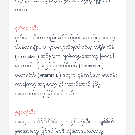
တွေ စွမ်းဆောင်ဖို့အတွက် စွမ်းအင်တွေကို ရရှိစေပါ
တယ်။
ငှက်ပျောသီး
ငှက်ပျောသီးဟာလည်း ချစ်စိတ်စွမ်းအား တိုးပွားစေတဲ့
သီးနှံတစ်မျိုးပါပဲ။ ငှက်ပျောသီးမှာပါဝင်တဲ့ ဘရိုမီ လိန်း
(Bromelain) အင်ဇိုင်းက ချစ်စိတ်စွမ်းအားကို ဖြစ်ပေါ်
စေတာပါ။ ဒါ့အပြင် ပိုတက်စီယမ် (Potassium)၊
ဗီတာမင်ဘီ (Vitamin B) တွေက စွမ်းအင်တွေ ပေးစွမ်း
တာကြောင့် အချစ်တွေ စွမ်းဆောင်အောင်မြင်ဖို့
အထောက်အကူ ဖြစ်စေပါတယ်။
စွန်ပလွံသီး
အရှေ့အလယ်ပိုင်းနိုင်ငံတွေက စွန်ပလွံသီးဟာ ချစ်စိတ်
စွမ်းအားတွေ ဖြစ်ပေါ်စေဖို့ လှုံ့ဆော်ပေးတယ်လို့