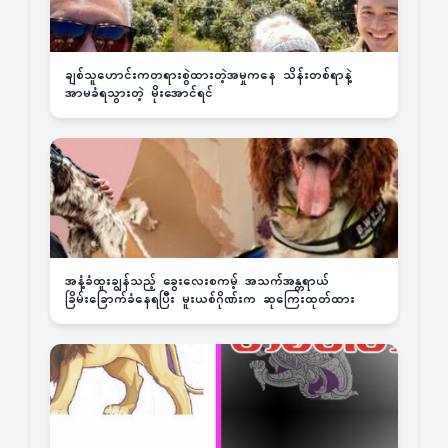
ချစ်သူဟောင်းကတရားစွဲထားတဲ့အမှုကနေ သိန်းတစ်ရာနဲ့
အာမခံရသွားတဲ့ မိုးအောင်ရင်
အနံ့ခံထူးချွန်သည့် ခွေးလေးစကမ့် အသက်အန္တရာယ်
ခြိမ်းခြောက်ခံနေရပြီး မူးယစ်ဂိုဏ်းက ဆုကြေးထုတ်ထား