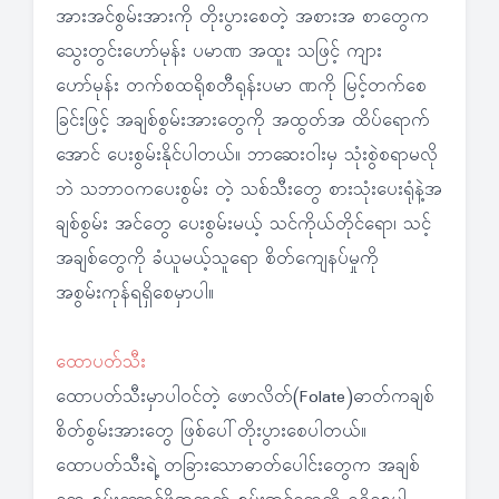
အားအင်စွမ်းအားကို တိုးပွားစေတဲ့ အစားအ စာတွေက
သွေးတွင်းဟော်မုန်း ပမာဏ အထူး သဖြင့် ကျား
ဟော်မုန်း တက်စထရိုစတီရုန်းပမာ ဏကို မြင့်တက်စေ
ခြင်းဖြင့် အချစ်စွမ်းအားတွေကို အထွတ်အ ထိပ်ရောက်
အောင် ပေးစွမ်းနိုင်ပါတယ်။ ဘာဆေးဝါးမှ သုံးစွဲစရာမလို
ဘဲ သဘာဝကပေးစွမ်း တဲ့ သစ်သီးတွေ စားသုံးပေးရုံနဲ့အ
ချစ်စွမ်း အင်တွေ ပေးစွမ်းမယ့် သင်ကိုယ်တိုင်ရော၊ သင့်
အချစ်တွေကို ခံယူမယ့်သူရော စိတ်ကျေနပ်မှုကို
အစွမ်းကုန်ရရှိစေမှာပါ။
ထောပတ်သီး
ထောပတ်သီးမှာပါဝင်တဲ့ ဖောလိတ်(Folate)ဓာတ်ကချစ်
စိတ်စွမ်းအားတွေ ဖြစ်ပေါ်တိုးပွားစေပါတယ်။
ထောပတ်သီးရဲ့ တခြားသောဓာတ်ပေါင်းတွေက အချစ်