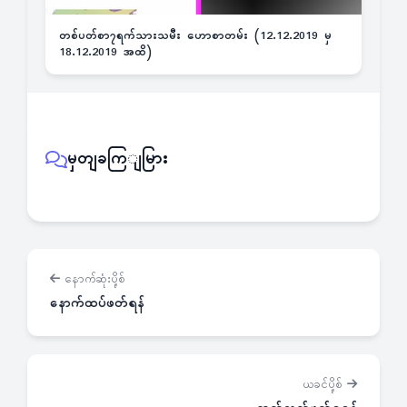
တစ်ပတ်စာ၇ရက်သားသမီး ဟောစာတမ်း (12.12.2019 မှ
18.12.2019 အထိ)
မှတျခကြျမြား
နောက်ဆုံးပို့စ်
နောက်ထပ်ဖတ်ရန်
ယခင်ပို့စ်