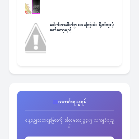
ဒေါက်တာဆိတ်ဖွားအကြောင်း ရိုက်ကူးပုံ
ဖော်တော့မည်
သတင်းရယူရန်
နေ့စဥျသတငျးမြားကို အီးမေးလျဖွင့ျ လကျခံရယူ
ပါ