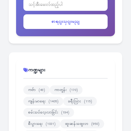
စာရငျးသှငျးမညျ
ကဏ္ဍများ
ကဗ်ာ
ကာတွန်း
(49)
(170)
ကျန်းမာရေး
ခရီးသြား
(1405)
(115)
စမ်းသပ်လေ့လာခြင်း
(194)
စီးပွားရေး
ထူးဆန်းထွေလာ
(1031)
(950)