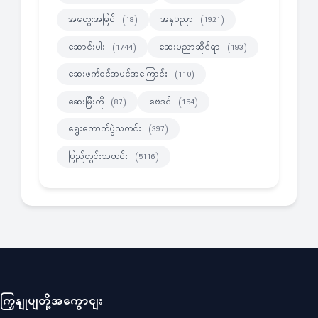
အတွေးအမြင်
အနုပညာ
(18)
(1921)
ဆောင်းပါး
ဆေးပညာဆိုင်ရာ
(1744)
(193)
ဆေးဖက်ဝင်အပင်အကြောင်း
(110)
ဆေးမြီးတို
ဗေဒင်
(87)
(154)
ရွေးကောက်ပွဲသတင်း
(397)
ပြည်တွင်းသတင်း
(5116)
ကြှနျုပျတို့အကွောငျး