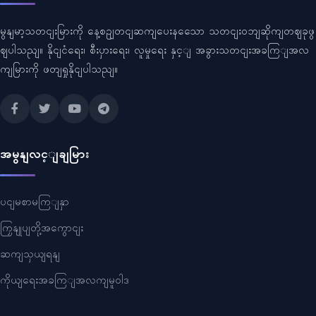
မွနျမာ့သတငျးမြားကို နေ့စဥျတငျဆကျပေးနသေော သတငျးဝဘျဆိုကျတဈခုဖွ
ဈပါသညျ။ နိုငျငံရေး၊ စီးပှားရေး၊ လူမှုရေး နှင့ျ အခွားသတငျးအခကြျအလ
ကျမြားကို ဖတျရှုနိုငျပါသညျ။
အမွနျလင့ျချမြား
ပငျမစာမကြျနှာ
ကြှနျုပျတို့အကွောငျး
ဆကျသှယျရနျ
ကိုယျရေးအခကြျအလကျမူဝါဒ