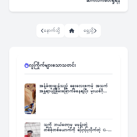
ဆက်လက်ဖတ်ရှုရန်
နောက်သို့
ရှေ့သို့
လူကြိုက်များသောသတင်း
အနံ့ခံထူးချွန်သည့် ခွေးလေးစကမ့် အသက်
အန္တရာယ်ခြိမ်းခြောက်ခံနေရပြီး မူးယစ်ဂိုဏ်း
က ဆုကြေးထုတ်ထား
သူ့ကို ဘယ်တော့မှ မမုန်းတဲ့
တစ်စုံတစ်ယောက်ကို ပြောပြလိုက်တဲ့ G-
Fatt