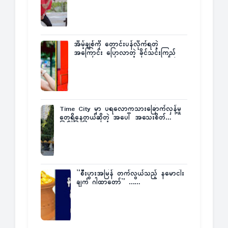
အိမ့်ချစ်ကို တောင်းပန်လိုက်ရတဲ့
အကြောင်း ပြောလာတဲ့ ခိုင်သင်းကြည်
Time City မှာ ပရလောကသားခြောက်လှန့်မှု
တွေရှိနေတယ်ဆိုတဲ့ အပေါ် အသေးစိတ်
ပြန်ပြောပြလာတဲ့ Times City Project
Director ဦးမြတ်မင်း
”စီးပွားအမြန် တက်လွယ်သည့် နမောငါး
ချက် ဂါထာတော်” ……