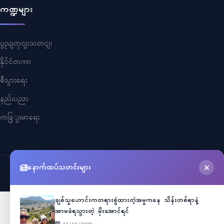
ကဏ္ဍများ
ပွညျတှငျးသတငျး
နိုင်ငံတကာ
စီးပွားရေး
နည်းပညာ
ကနြျးမာရေး
နောက်ထပ်သတင်းများ
©
2026
Myanmar Cele News
. All Rights Reserved.
ချစ်သူဟောင်းကတရားစွဲထားတဲ့အမှုကနေ သိန်းတစ်ရာနဲ့
အာမခံရသွားတဲ့ မိုးအောင်ရင်