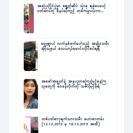
အပြေးပြိုင်ပွဲမှာ ရွှေတံဆိပ် သုံးခု ရခဲ့ပေမယ့်
ဝတ်ထားတဲ့ ဖိနပ်ကြောင့် တစ်ကမ္ဘာလုံးက
အံ့အားသင့်ခဲ့ရတဲ့ အဖြစ်မှန်
မွေးရာပါ လက်နှစ်ဖက်မပါသည့် အမျိုးသမီး
အံ့သြဖွယ် လေယာဉ်မောင်းလိုင်စင်ရရှိ
အဖော်အချွတ်နဲ့ အနုပညာကြေးမြင့်နေကြ
သူတွေကို ဝေဖန်လိုက်တဲ့ သင်္ဇာမြင့်မိုရ်
တစ်ပတ်စာ၇ရက်သားသမီး ဟောစာတမ်း
(12.12.2019 မှ 18.12.2019 အထိ)