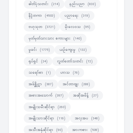
ဓါတ်ပုံသတင်း
နည်းပညာ
(214)
(833)
နိုင္ငံတကာ
ပညာရေး
(4503)
(319)
ဗဟုသုတ
မိုးလေဝသ
(3721)
(95)
မှတ်မှတ်သားသား စကားများ
(140)
မှုခင်း
ယဉ်ကျေးမှု
(1775)
(132)
ရုပ်ရှင်
လွတ်တော်သတင်း
(24)
(72)
သရော်စာ
ဟာသ
(1)
(76)
အခ်စ္ဆိုင္ရာ
အင်တာဗျုး
(387)
(288)
အစားအသောက်
အဆိုအမိန့်
(397)
(27)
အမျိုးသမီးဆိုင်ရာ
(260)
အမျိုးသားဆိုင်ရာ
အလှအပ
(116)
(346)
အသီးအနှံဆိုင်ရာ
အားကစား
(90)
(509)