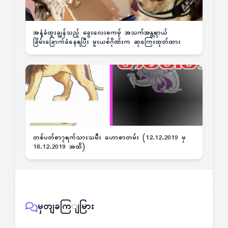
အနံ့ခံထူးချွန်သည့် ခွေးလေးစကမ့် အသက်အန္တရာယ်
ခြိမ်းခြောက်ခံနေရပြီး မူးယစ်ဂိုဏ်းက ဆုကြေးထုတ်ထား
တစ်ပတ်စာ၇ရက်သားသမီး ဟောစာတမ်း (12.12.2019 မှ
18.12.2019 အထိ)
မှတျခကြျမြား