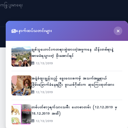
ကနြျးမာရေး
နောက်ထပ်သတင်းများ
©
2026
Myanmar Cele News
. All Rights Reserved.
ချစ်သူဟောင်းကတရားစွဲထားတဲ့အမှုကနေ သိန်းတစ်ရာနဲ့
အာမခံရသွားတဲ့ မိုးအောင်ရင်
12/13/2019
အနံ့ခံထူးချွန်သည့် ခွေးလေးစကမ့် အသက်အန္တရာယ်
ခြိမ်းခြောက်ခံနေရပြီး မူးယစ်ဂိုဏ်းက ဆုကြေးထုတ်ထား
12/13/2019
တစ်ပတ်စာ၇ရက်သားသမီး ဟောစာတမ်း (12.12.2019 မှ
18.12.2019 အထိ)
12/13/2019
Unicode
ဇော်ဂျီ