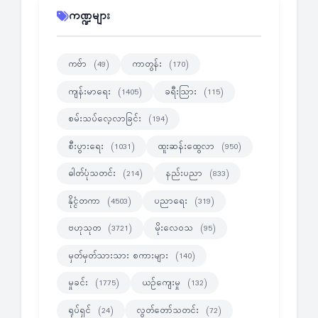
ကဏ္ဍများ
ကဗ်ာ
ကာတွန်း
(49)
(170)
ကျန်းမာရေး
ခရီးသြား
(1405)
(115)
စမ်းသပ်လေ့လာခြင်း
(194)
စီးပွားရေး
ထူးဆန်းထွေလာ
(1031)
(950)
ဓါတ်ပုံသတင်း
နည်းပညာ
(214)
(833)
နိုင္ငံတကာ
ပညာရေး
(4503)
(319)
ဗဟုသုတ
မိုးလေဝသ
(3721)
(95)
မှတ်မှတ်သားသား စကားများ
(140)
မှုခင်း
ယဉ်ကျေးမှု
(1775)
(132)
ရုပ်ရှင်
လွတ်တော်သတင်း
(24)
(72)