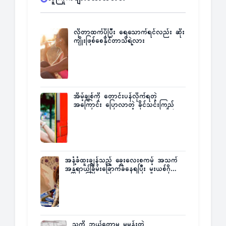
လိုတာထက်ပိုပြီး ရေသောက်ရင်လည်း ဆိုး
ကျိုးဖြစ်စေနိုင်တာသိရဲ့လား
အိမ့်ချစ်ကို တောင်းပန်လိုက်ရတဲ့
အကြောင်း ပြောလာတဲ့ ခိုင်သင်းကြည်
အနံ့ခံထူးချွန်သည့် ခွေးလေးစကမ့် အသက်
အန္တရာယ်ခြိမ်းခြောက်ခံနေရပြီး မူးယစ်ဂိုဏ်း
က ဆုကြေးထုတ်ထား
သူ့ကို ဘယ်တော့မှ မမုန်းတဲ့