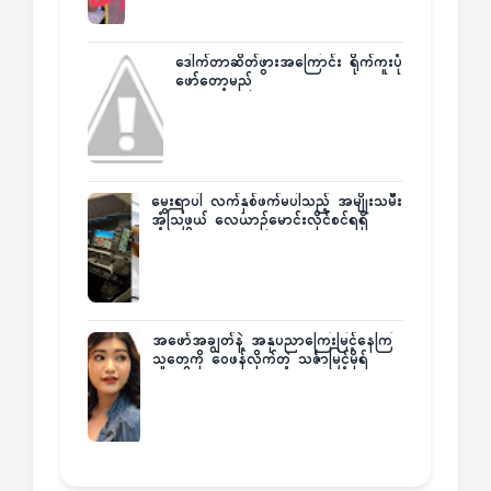
ဒေါက်တာဆိတ်ဖွားအကြောင်း ရိုက်ကူးပုံ
ဖော်တော့မည်
မွေးရာပါ လက်နှစ်ဖက်မပါသည့် အမျိုးသမီး
အံ့သြဖွယ် လေယာဉ်မောင်းလိုင်စင်ရရှိ
အဖော်အချွတ်နဲ့ အနုပညာကြေးမြင့်နေကြ
သူတွေကို ဝေဖန်လိုက်တဲ့ သင်္ဇာမြင့်မိုရ်