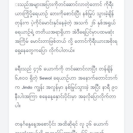
းသည်အများအပြားကိုတင်ဆောင်လာတဲ့တောင် ကိုရီး
ယားကြိုပို့ရေယာဉ် ဘေးကိုစောင်းပြီး နစ်မြုပ် သွားခဲ့ချိန်
တုန်းက ပဲ့ကိုင်မောင်းနှင်နေခဲ့တဲ့ အသက် ၂၆ နှစ်အရွယ်
ရေယာဉ်ရဲ့ တတိယအရာရှိဟာ အဲဒီရေပြင်မှာပထမဆုံး
အကြိမ် မောင်းတာဖြစ်တယ် လို့ တောင်ကိုရီးယားအစိုးရ
ရှေ့နေတွေကပြော လိုက်ပါတယ်။
ခရီးသည် ၄၇၆ ယောက်ကို တင်ဆောင်လာပြီး တန်ချိန်
၆,၈၀၀ ရှိတဲ့ Sewol ရေယာဉ်ဟာ အနောက်တောင်ဘက်
က Jindo ကျွန်း အလွန်မှာ နစ်မြုပ်သွားခဲ့ အပြီး နာရီ ၉၀
နီးပါးအကြာ စနေနေ့နှောင်းပိုင်းမှာ အခုလိုပြောလိုက်တာ
ပါ။
တနင်္ဂနွေနေ့အစောပိုင်း အထိဆိုရင် လူ ၃၆ ယောက်