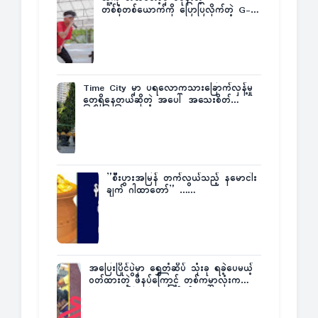
တစ်စုံတစ်ယောက်ကို ပြောပြလိုက်တဲ့ G-
Fatt
Time City မှာ ပရလောကသားခြောက်လှန့်မှု
တွေရှိနေတယ်ဆိုတဲ့ အပေါ် အသေးစိတ်
ပြန်ပြောပြလာတဲ့ Times City Project
Director ဦးမြတ်မင်း
”စီးပွားအမြန် တက်လွယ်သည့် နမောငါး
ချက် ဂါထာတော်” ……
အပြေးပြိုင်ပွဲမှာ ရွှေတံဆိပ် သုံးခု ရခဲ့ပေမယ့်
ဝတ်ထားတဲ့ ဖိနပ်ကြောင့် တစ်ကမ္ဘာလုံးက
အံ့အားသင့်ခဲ့ရတဲ့ အဖြစ်မှန်