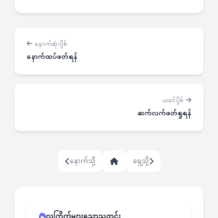
နောက်ဆုံးပို့စ်
နောက်ထပ်ဖတ်ရန်
ယခင်ပို့စ်
ဆက်လက်ဖတ်ရှုရန်
နောက်သို့
ရှေ့သို့
လူကြိုက်များသောသတင်း