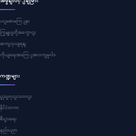
အမွနျလင့ျချမြား
ပငျမစာမကြျနှာ
ကြှနျုပျတို့အကွောငျး
ဆကျသှယျရနျ
ကိုယျရေးအခကြျအလကျမူဝါဒ
ကဏ္ဍများ
ပွညျတှငျးသတငျး
နိုင်ငံတကာ
စီးပွားရေး
နည်းပညာ