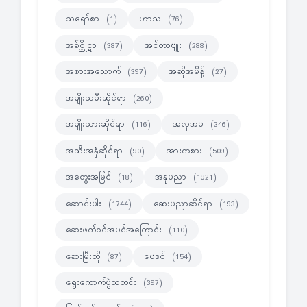
သရော်စာ
ဟာသ
(1)
(76)
အခ်စ္ဆိုင္ရာ
အင်တာဗျုး
(387)
(288)
အစားအသောက်
အဆိုအမိန့်
(397)
(27)
အမျိုးသမီးဆိုင်ရာ
(260)
အမျိုးသားဆိုင်ရာ
အလှအပ
(116)
(346)
အသီးအနှံဆိုင်ရာ
အားကစား
(90)
(509)
အတွေးအမြင်
အနုပညာ
(18)
(1921)
ဆောင်းပါး
ဆေးပညာဆိုင်ရာ
(1744)
(193)
ဆေးဖက်ဝင်အပင်အကြောင်း
(110)
ဆေးမြီးတို
ဗေဒင်
(87)
(154)
ရွေးကောက်ပွဲသတင်း
(397)