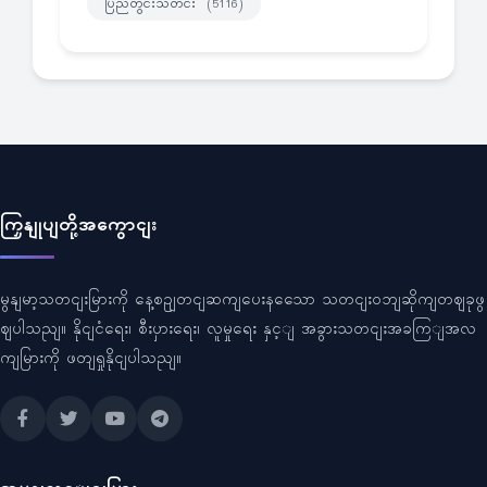
ပြည်တွင်းသတင်း
(5116)
ကြှနျုပျတို့အကွောငျး
မွနျမာ့သတငျးမြားကို နေ့စဥျတငျဆကျပေးနသေော သတငျးဝဘျဆိုကျတဈခုဖွ
ဈပါသညျ။ နိုငျငံရေး၊ စီးပှားရေး၊ လူမှုရေး နှင့ျ အခွားသတငျးအခကြျအလ
ကျမြားကို ဖတျရှုနိုငျပါသညျ။