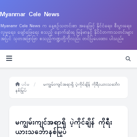
Myanmar Cele News
Myanamr Cele News က နေ့စဉ်သတင်းစာ အနေဖြင့် နိုင်ငံရေး၊ စီးပွားရေး၊
လူမှုရေး၊ ဖျော်ဖြေရေး စသည့် နောက်ဆုံးရ မြန်မာနှင့် နိုင်ငံတကာသတင်းများ
အပြင် သုတအဖြာဖြာ စသည့်ကဏ္ဍတို့ကိုလည်း တင်ပြပေးထား ပါသည်။
ပင်မ
/
မကျွမ်းကျင်အရာရှိ ပဲ့ကိုင်ချိန် ကိုရီးယားသင်္ဘော
နစ်မြုပ်
မကျွမ်းကျင်အရာရှိ ပဲ့ကိုင်ချိန် ကိုရီး
ယားသင်္ဘောနစ်မြုပ်