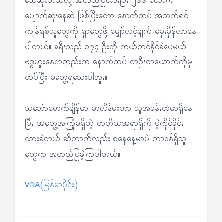
သေဆုံးတယ်လို့ အတည်ပြုထားပြီး ၂၆၆ ယောက်
ပျောက်ဆုံးနေဆဲ ဖြစ်ပြီးတော့ နောက်ထပ် အသက်ရှင်
ကျန်ရစ်သူတွေကို ရှာတွေဖို့ မျှော်လင့်ချက် မှေးမှိန်လာနေ
ပါတယ်။ ခရီးသည် ၁၇၄ ဦးကို ကယ်တင်နိုင်ခဲ့ပေမယ့်
ဗုဒ္ဓဟူးနေ့ကတည်းက နောက်ထပ် တဦးတယောက်ကိုမှ
ထပ်ပြီး မတွေ့ရသေးပါဘူး။
သင်္ဘောမှောက်ချိန်မှာ မာလိန်မှူးဟာ သူ့အခန်းထဲမှာရှိနေ
ပြီး အတွေ့အကြုံမရှိတဲ့ တတိယအရာရှိကို ပဲ့ကိုင်ခိုင်း
ထားခဲ့တယ် ဆိုတာကိုလည်း စနေနေ့မှာပဲ တာဝန်ရှိသူ
တွေက အတည်ပြုခဲ့ကြပါတယ်။
VOA(မြန်မာပိုင်း)