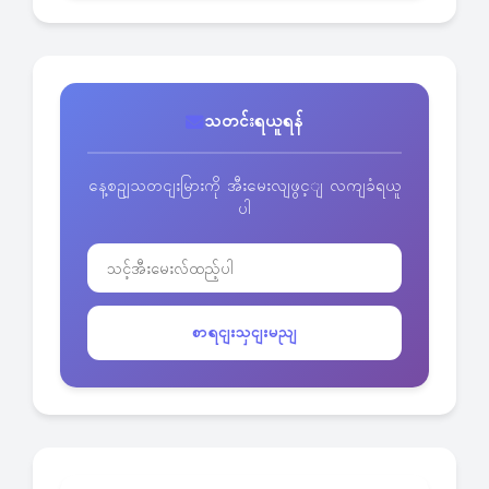
သတင်းရယူရန်
နေ့စဥျသတငျးမြားကို အီးမေးလျဖွင့ျ လကျခံရယူ
ပါ
စာရငျးသှငျးမညျ