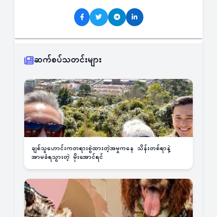
ဆက်စပ်သတင်းများ
ချစ်သူဟောင်းကတရားစွဲထားတဲ့အမှုကနေ သိန်းတစ်ရာနဲ့
အာမခံရသွားတဲ့ မိုးအောင်ရင်