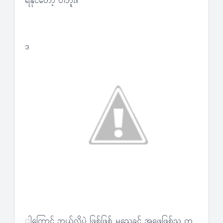
ရနိုင်တော့ ပါဘူး။
ဒ
ါကြောင့် ဘယ်လိုပဲ ဖြစ်ဖြစ် မသေခင် အဖေဖြစ်သူ က