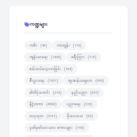
ကဏ္ဍများ
ကဗ်ာ
ကာတွန်း
(49)
(170)
ကျန်းမာရေး
ခရီးသြား
(1405)
(115)
စမ်းသပ်လေ့လာခြင်း
(194)
စီးပွားရေး
ထူးဆန်းထွေလာ
(1031)
(950)
ဓါတ်ပုံသတင်း
နည်းပညာ
(214)
(833)
နိုင္ငံတကာ
ပညာရေး
(4503)
(319)
ဗဟုသုတ
မိုးလေဝသ
(3721)
(95)
မှတ်မှတ်သားသား စကားများ
(140)