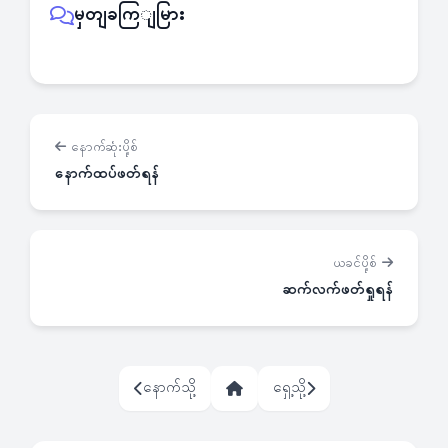
မှတျခကြျမြား
နောက်ဆုံးပို့စ်
နောက်ထပ်ဖတ်ရန်
ယခင်ပို့စ်
ဆက်လက်ဖတ်ရှုရန်
နောက်သို့
ရှေ့သို့