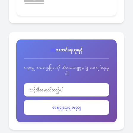
သတင်းရယူရန်
နေ့စဥျသတငျးမြားကို အီးမေးလျဖွင့ျ လကျခံရယူ
ပါ
စာရငျးသှငျးမညျ