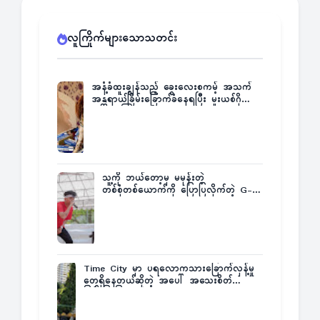
လူကြိုက်များသောသတင်း
အနံ့ခံထူးချွန်သည့် ခွေးလေးစကမ့် အသက်
အန္တရာယ်ခြိမ်းခြောက်ခံနေရပြီး မူးယစ်ဂိုဏ်း
က ဆုကြေးထုတ်ထား
သူ့ကို ဘယ်တော့မှ မမုန်းတဲ့
တစ်စုံတစ်ယောက်ကို ပြောပြလိုက်တဲ့ G-
Fatt
Time City မှာ ပရလောကသားခြောက်လှန့်မှု
တွေရှိနေတယ်ဆိုတဲ့ အပေါ် အသေးစိတ်
ပြန်ပြောပြလာတဲ့ Times City Project
Director ဦးမြတ်မင်း