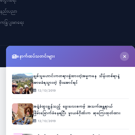
စီးပွားရေး
နည်းပညာ
ကနြျးမာရေး
နောက်ထပ်သတင်းများ
©
2026
Myanmar Cele News
. All Rights Reserved.
ချစ်သူဟောင်းကတရားစွဲထားတဲ့အမှုကနေ သိန်းတစ်ရာနဲ့
အာမခံရသွားတဲ့ မိုးအောင်ရင်
12/13/2019
အနံ့ခံထူးချွန်သည့် ခွေးလေးစကမ့် အသက်အန္တရာယ်
ခြိမ်းခြောက်ခံနေရပြီး မူးယစ်ဂိုဏ်းက ဆုကြေးထုတ်ထား
12/13/2019