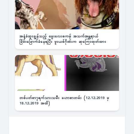
အနံ့ခံထူးချွန်သည့် ခွေးလေးစကမ့် အသက်အန္တရာယ်
ခြိမ်းခြောက်ခံနေရပြီး မူးယစ်ဂိုဏ်းက ဆုကြေးထုတ်ထား
တစ်ပတ်စာ၇ရက်သားသမီး ဟောစာတမ်း (12.12.2019 မှ
18.12.2019 အထိ)