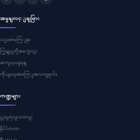
အမွနျလင့ျချမြား
ပငျမစာမကြျနှာ
ကြှနျုပျတို့အကွောငျး
ဆကျသှယျရနျ
ကိုယျရေးအခကြျအလကျမူဝါဒ
ကဏ္ဍများ
ပွညျတှငျးသတငျး
နိုင်ငံတကာ