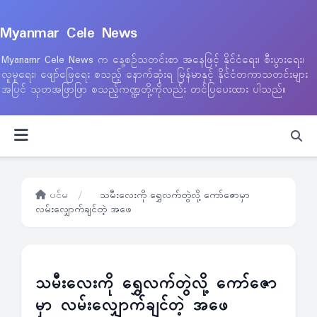
Myanmar Cele News
Myanamr Cele News က နေ့စဉ်သတင်းစာ အနေဖြင့် နိုင်ငံရေး၊ စီးပွားရေး၊
လူမှုရေး၊ ဖျော်ဖြေရေး စသည့် နောက်ဆုံးရ မြန်မာနှင့် နိုင်ငံတကာသတင်းများ
အပြင် သုတအဖြာဖြာ စသည့်ကဏ္ဍတို့ကိုလည်း တင်ပြပေးထား ပါသည်။
ပင်မ
/
သမီးလေးကို ရွှေလက်တွဲလို့ ကော်ဇောမှာ
လမ်းလျှောက်ချင်တဲ့ အဖေ
သမီးလေးကို ရွှေလက်တွဲလို့ ကော်ဇော
မှာ လမ်းလျှောက်ချင်တဲ့ အဖေ