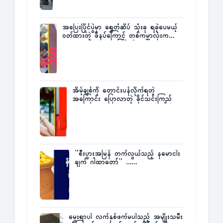
အပြေးပြိုင်ပွဲမှာ ရွှေတံဆိပ် သုံးခု ရခဲ့ပေမယ့်
ဝတ်ထားတဲ့ ဖိနပ်ကြောင့် တစ်ကမ္ဘာလုံးက
အံ့အားသင့်ခဲ့ရတဲ့ အဖြစ်မှန်
အိမ့်ချစ်ကို တောင်းပန်လိုက်ရတဲ့
အကြောင်း ပြောလာတဲ့ ခိုင်သင်းကြည်
”စီးပွားအမြန် တက်လွယ်သည့် နမောငါး
ချက် ဂါထာတော်” ……
မွေးရာပါ လက်နှစ်ဖက်မပါသည့် အမျိုးသမီး