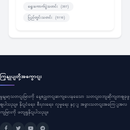
ရွေးကောက်ပွဲသတင်း
(397)
ပြည်တွင်းသတင်း
(5116)
ကြှနျုပျတို့အကွောငျး
မွနျမာ့သတငျးမြားကို နေ့စဥျတငျဆကျပေးနသေော သတငျးဝဘျဆိုကျတဈခုဖွ
ဈပါသညျ။ နိုငျငံရေး၊ စီးပှားရေး၊ လူမှုရေး နှင့ျ အခွားသတငျးအခကြျအလ
ကျမြားကို ဖတျရှုနိုငျပါသညျ။