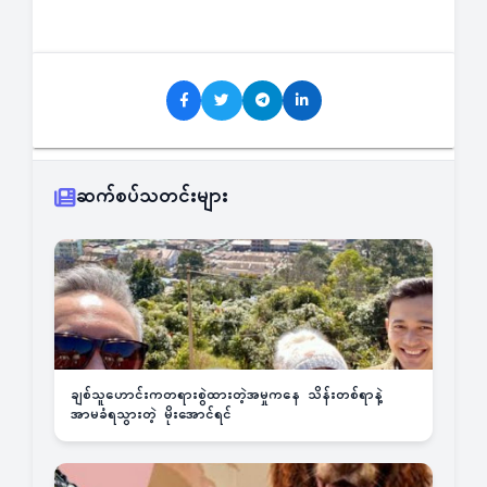
ဆက်စပ်သတင်းများ
ချစ်သူဟောင်းကတရားစွဲထားတဲ့အမှုကနေ သိန်းတစ်ရာနဲ့
အာမခံရသွားတဲ့ မိုးအောင်ရင်