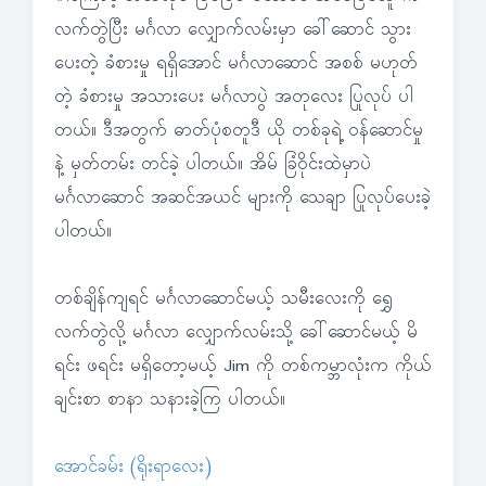
လက်တွဲပြီး မင်္ဂလာ လျှောက်လမ်းမှာ ခေါ်ဆောင် သွား
ပေးတဲ့ ခံစားမှု ရရှိအောင် မင်္ဂလာဆောင် အစစ် မဟုတ်
တဲ့ ခံစားမှု အသားပေး မင်္ဂလာပွဲ အတုလေး ပြုလုပ် ပါ
တယ်။ ဒီအတွက် ဓာတ်ပုံစတူဒီ ယို တစ်ခုရဲ့ ဝန်ဆောင်မှု
နဲ့ မှတ်တမ်း တင်ခဲ့ ပါတယ်။ အိမ် ခြံဝိုင်းထဲမှာပဲ
မင်္ဂလာဆောင် အဆင်အယင် များကို သေချာ ပြုလုပ်ပေးခဲ့
ပါတယ်။
တစ်ချိန်ကျရင် မင်္ဂလာဆောင်မယ့် သမီးလေးကို ရွှေ
လက်တွဲလို့ မင်္ဂလာ လျှောက်လမ်းသို့ ခေါ်ဆောင်မယ့် မိ
ရင်း ဖရင်း မရှိတော့မယ့် Jim ကို တစ်ကမ္ဘာလုံးက ကိုယ်
ချင်းစာ စာနာ သနားခဲ့ကြ ပါတယ်။
အောင်ခမ်း (ရိုးရာလေး)