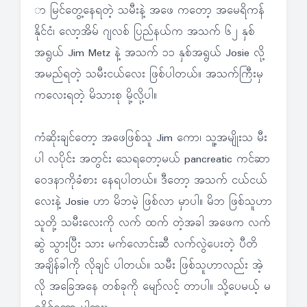
ာ မြင်တွေ့နေရတဲ့ သမီးနဲ့ အဖေ ကတော့ အမေရိကန်
နိုင်ငံ၊ လော့အိမ် ဂျလစ် ပြည်နယ်က အသက် ၆၂ နှစ်
အရွယ် Jim Metz နဲ့ အသက် ၁၁ နှစ်အရွယ် Josie လို့
အမည်ရတဲ့ သမီးငယ်လေး ဖြစ်ပါတယ်။ အသက်ကြီးမှ
ကလေးရတဲ့ မိသားစု မို့လို့ပါ။
ကံဆိုးချင်တော့ အဖေဖြစ်သူ Jim ကော၊ သူ့အမျိုးသ မီး
ပါ လပိုင်း အတွင်း သေရတော့မယ် pancreatic ကင်ဆာ
ဝေဒနာကိုခံစား နေရပါတယ်။ ဒီတော့ အသက် ငယ်ငယ်
လေးနဲ့ Josie ဟာ မိဘမဲ့ ဖြစ်လာ မှာပါ။ မိဘ ဖြစ်သူဟာ
သူတို့ သမီးလေးကို လက် ထက် တဲ့အခါ အဖေက လက်
ဆွဲ သွားပြီး သား မက်လောင်းဆီ လက်လွဲပေးတဲ့ ပီတိ
အချိန်ခါကို လိုချင် ပါတယ်။ သမီး ဖြစ်သူဟာလည်း အဲ့
လို အခြေအနေ တစ်ခုကို မျော်လင့် တာပါ။ သို့ပေမယ့် မ