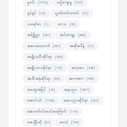
မှုခင်း
ယဉ်ကျေးမှု
(1775)
(132)
ရုပ်ရှင်
လွတ်တော်သတင်း
(24)
(72)
သရော်စာ
ဟာသ
(1)
(76)
အခ်စ္ဆိုင္ရာ
အင်တာဗျုး
(387)
(288)
အစားအသောက်
အဆိုအမိန့်
(397)
(27)
အမျိုးသမီးဆိုင်ရာ
(260)
အမျိုးသားဆိုင်ရာ
အလှအပ
(116)
(346)
အသီးအနှံဆိုင်ရာ
အားကစား
(90)
(509)
အတွေးအမြင်
အနုပညာ
(18)
(1921)
ဆောင်းပါး
ဆေးပညာဆိုင်ရာ
(1744)
(193)
ဆေးဖက်ဝင်အပင်အကြောင်း
(110)
ဆေးမြီးတို
ဗေဒင်
(87)
(154)