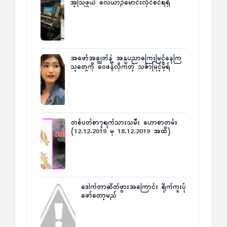
အံ့သြဖွယ် လေယာဉ်မောင်းလိုင်စင်ရရှိ
အဖော်အချွတ်နဲ့ အနုပညာကြေးမြင့်နေကြ
သူတွေကို ဝေဖန်လိုက်တဲ့ သင်္ဇာမြင့်မိုရ်
တစ်ပတ်စာ၇ရက်သားသမီး ဟောစာတမ်း
(12.12.2019 မှ 18.12.2019 အထိ)
ဒေါက်တာဆိတ်ဖွားအကြောင်း ရိုက်ကူးပုံ
ဖော်တော့မည်