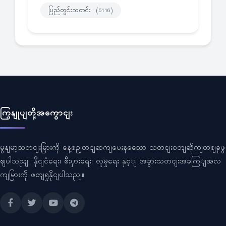
ပြည်တွင်းသတင်း
(5116)
ကြှနျုပျတို့အကွောငျး
မွနျမာ့သတငျးမြားကို နေ့စဥျတငျဆကျပေးနသေော သတငျးဝဘျဆိုကျတဈခုဖွ
ဈပါသညျ။ နိုငျငံရေး၊ စီးပှားရေး၊ လူမှုရေး နှင့ျ အခွားသတငျးအခကြျအလ
ကျမြားကို ဖတျရှုနိုငျပါသညျ။