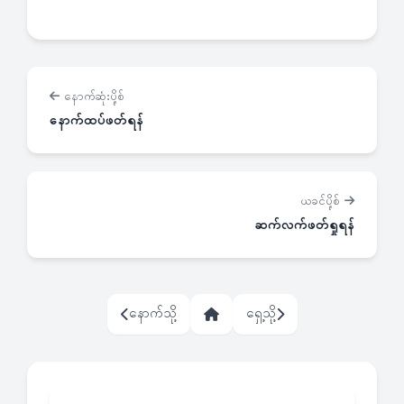
နောက်ဆုံးပို့စ်
နောက်ထပ်ဖတ်ရန်
ယခင်ပို့စ်
ဆက်လက်ဖတ်ရှုရန်
နောက်သို့
ရှေ့သို့