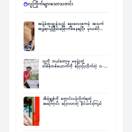
လူကြိုက်များသောသတင်း
အနံ့ခံထူးချွန်သည့် ခွေးလေးစကမ့် အသက်
အန္တရာယ်ခြိမ်းခြောက်ခံနေရပြီး မူးယစ်ဂိုဏ်း
က ဆုကြေးထုတ်ထား
သူ့ကို ဘယ်တော့မှ မမုန်းတဲ့
တစ်စုံတစ်ယောက်ကို ပြောပြလိုက်တဲ့ G-
Fatt
အိမ့်ချစ်ကို တောင်းပန်လိုက်ရတဲ့
အကြောင်း ပြောလာတဲ့ ခိုင်သင်းကြည်