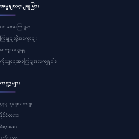
အမွနျလင့ျချမြား
ပငျမစာမကြျနှာ
ကြှနျုပျတို့အကွောငျး
ဆကျသှယျရနျ
ကိုယျရေးအခကြျအလကျမူဝါဒ
ကဏ္ဍများ
ပွညျတှငျးသတငျး
နိုင်ငံတကာ
စီးပွားရေး
နည်းပညာ