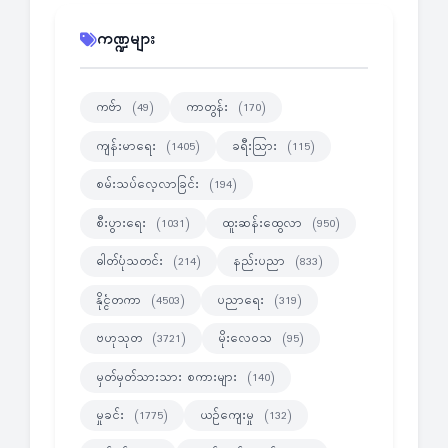
ကဏ္ဍများ
ကဗ်ာ
ကာတွန်း
(49)
(170)
ကျန်းမာရေး
ခရီးသြား
(1405)
(115)
စမ်းသပ်လေ့လာခြင်း
(194)
စီးပွားရေး
ထူးဆန်းထွေလာ
(1031)
(950)
ဓါတ်ပုံသတင်း
နည်းပညာ
(214)
(833)
နိုင္ငံတကာ
ပညာရေး
(4503)
(319)
ဗဟုသုတ
မိုးလေဝသ
(3721)
(95)
မှတ်မှတ်သားသား စကားများ
(140)
မှုခင်း
ယဉ်ကျေးမှု
(1775)
(132)