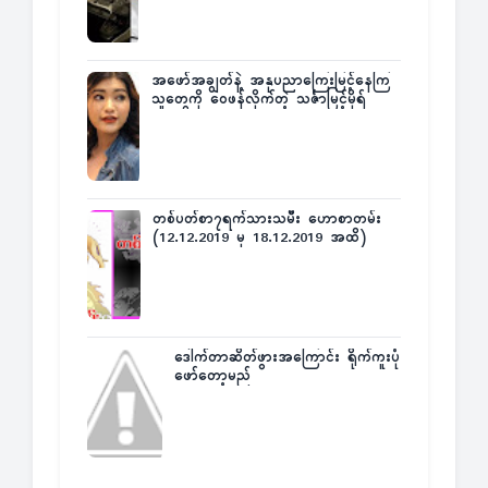
အဖော်အချွတ်နဲ့ အနုပညာကြေးမြင့်နေကြ
သူတွေကို ဝေဖန်လိုက်တဲ့ သင်္ဇာမြင့်မိုရ်
တစ်ပတ်စာ၇ရက်သားသမီး ဟောစာတမ်း
(12.12.2019 မှ 18.12.2019 အထိ)
ဒေါက်တာဆိတ်ဖွားအကြောင်း ရိုက်ကူးပုံ
ဖော်တော့မည်