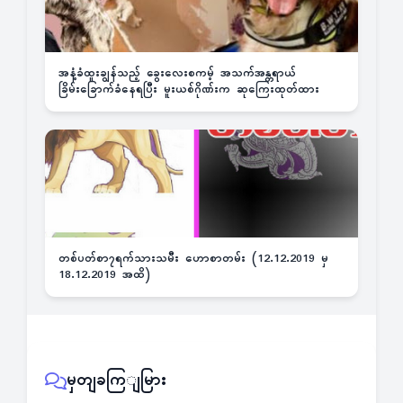
အနံ့ခံထူးချွန်သည့် ခွေးလေးစကမ့် အသက်အန္တရာယ်
ခြိမ်းခြောက်ခံနေရပြီး မူးယစ်ဂိုဏ်းက ဆုကြေးထုတ်ထား
တစ်ပတ်စာ၇ရက်သားသမီး ဟောစာတမ်း (12.12.2019 မှ
18.12.2019 အထိ)
မှတျခကြျမြား