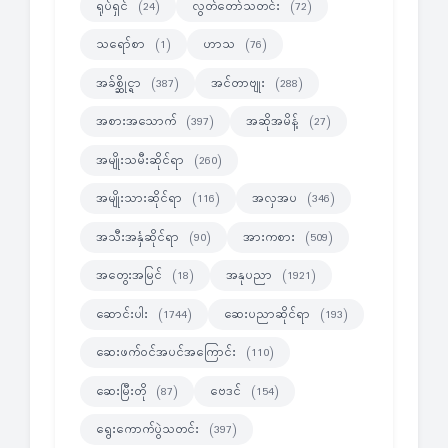
ရုပ်ရှင်
လွတ်တော်သတင်း
(24)
(72)
သရော်စာ
ဟာသ
(1)
(76)
အခ်စ္ဆိုင္ရာ
အင်တာဗျုး
(387)
(288)
အစားအသောက်
အဆိုအမိန့်
(397)
(27)
အမျိုးသမီးဆိုင်ရာ
(260)
အမျိုးသားဆိုင်ရာ
အလှအပ
(116)
(346)
အသီးအနှံဆိုင်ရာ
အားကစား
(90)
(509)
အတွေးအမြင်
အနုပညာ
(18)
(1921)
ဆောင်းပါး
ဆေးပညာဆိုင်ရာ
(1744)
(193)
ဆေးဖက်ဝင်အပင်အကြောင်း
(110)
ဆေးမြီးတို
ဗေဒင်
(87)
(154)
ရွေးကောက်ပွဲသတင်း
(397)