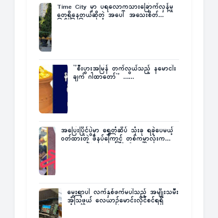
Time City မှာ ပရလောကသားခြောက်လှန့်မှု
တွေရှိနေတယ်ဆိုတဲ့ အပေါ် အသေးစိတ်
ပြန်ပြောပြလာတဲ့ Times City Project
Director ဦးမြတ်မင်း
”စီးပွားအမြန် တက်လွယ်သည့် နမောငါး
ချက် ဂါထာတော်” ……
အပြေးပြိုင်ပွဲမှာ ရွှေတံဆိပ် သုံးခု ရခဲ့ပေမယ့်
ဝတ်ထားတဲ့ ဖိနပ်ကြောင့် တစ်ကမ္ဘာလုံးက
အံ့အားသင့်ခဲ့ရတဲ့ အဖြစ်မှန်
မွေးရာပါ လက်နှစ်ဖက်မပါသည့် အမျိုးသမီး
အံ့သြဖွယ် လေယာဉ်မောင်းလိုင်စင်ရရှိ