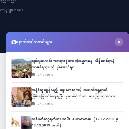
ကနြျးမာရေး
နောက်ထပ်သတင်းများ
©
2026
Myanmar Cele News
. All Rights Reserved.
ချစ်သူဟောင်းကတရားစွဲထားတဲ့အမှုကနေ သိန်းတစ်ရာနဲ့
အာမခံရသွားတဲ့ မိုးအောင်ရင်
12/13/2019
အနံ့ခံထူးချွန်သည့် ခွေးလေးစကမ့် အသက်အန္တရာယ်
ခြိမ်းခြောက်ခံနေရပြီး မူးယစ်ဂိုဏ်းက ဆုကြေးထုတ်ထား
12/13/2019
တစ်ပတ်စာ၇ရက်သားသမီး ဟောစာတမ်း (12.12.2019 မှ
18.12.2019 အထိ)