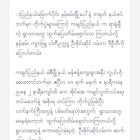
းပြည်နယ်မြောက်ပိုင်း နမ့်ခမ်းမြို့ပေါ်နဲ့ တရုတ် နယ်စပ်
ဘက်မှာ တိုက်ပွဲများကြောင့် ကချင်ပြည်နယ် က ရာနဲ့ချီ
တဲ့ ရွာသားတွေ ထွက်ပြေးတိမ်းရှောင်လာ ကြတယ်လို့
နမ့်ခမ်း ကျားဖြူ ပါတီဥက္ကဋ္ဌ ဦးစိုင်းဆိုင် ဝမ်းက ဒီဗွီဘီကို
ပြောပါတယ်။
ကချင်ပြည်နယ် မံစီမြို့နယ် မန်ဇန့်ကျေးရွာအနီး လွယ်ဟို
ဆေတောင်ဘက်မှာ ဧပြီလ ၁၀ ရက် မနက် ၈ နာရီကနေ
ညနေ ၂ နာရီကျော်ထိ ကေ အိုင်အေ ကချင်လွတ်လပ်ရေး
တပ်မတော်နဲ့ အစိုးရ တပ်ကြား တိုက်ပွဲဖြစ်ပြီး
လက်နက်ကြီးတွေနဲ့ ပစ်ခတ်နေတဲ့အတွက် ရွာသားတွေ
မနေရဲတော့ဘဲ ထွက်ပြေးတိမ်းရှောင်လာကြတယ်လို့
ရွာသားတွေနဲ့ စကားပြောခဲ့ရတဲ့ ဦးစိုင်းဆိုင်ဝမ်းက ဆက်