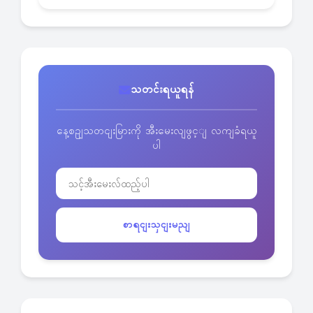
သတင်းရယူရန်
နေ့စဥျသတငျးမြားကို အီးမေးလျဖွင့ျ လကျခံရယူ
ပါ
စာရငျးသှငျးမညျ