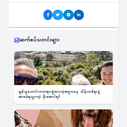
ဆက်စပ်သတင်းများ
ချစ်သူဟောင်းကတရားစွဲထားတဲ့အမှုကနေ သိန်းတစ်ရာနဲ့
အာမခံရသွားတဲ့ မိုးအောင်ရင်