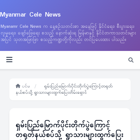
Myanmar Cele News
Myanamr Cele News က နေ့စဉ်သတင်းစာ အနေဖြင့် နိုင်ငံရေး၊ စီးပွားရေး၊
လူမှုရေး၊ ဖျော်ဖြေရေး စသည့် နောက်ဆုံးရ မြန်မာနှင့် နိုင်ငံတကာသတင်းများ
အပြင် သုတအဖြာဖြာ စသည့်ကဏ္ဍတို့ကိုလည်း တင်ပြပေးထား ပါသည်။
ပင်မ
/
ရှမ်းပြည်မြောက်ပိုင်းတိုက်ပွဲကြောင့်တရုတ်
နယ်စပ်သို့ ရွာသားများထွက်ပြေးတိမ်းရှောင်
ရှမ်းပြည်မြောက်ပိုင်းတိုက်ပွဲကြောင့်
တရုတ်နယ်စပ်သို့ ရွာသားများထွက်ပြေး