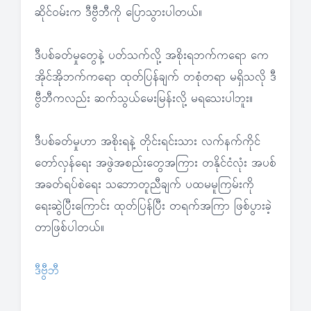
ဆိုင်ဝမ်းက ဒီဗွီဘီကို ပြောသွားပါတယ်။
ဒီပစ်ခတ်မှုတွေနဲ့ ပတ်သက်လို့ အစိုးရဘက်ကရော ကေ
အိုင်အိုဘက်ကရော ထုတ်ပြန်ချက် တစုံတရာ မရှိသလို ဒီ
ဗွီဘီကလည်း ဆက်သွယ်မေးမြန်းလို့ မရသေးပါဘူး။
ဒီပစ်ခတ်မှုဟာ အစိုးရနဲ့ တိုင်းရင်းသား လက်နက်ကိုင်
တော်လှန်ရေး အဖွဲအစည်းတွေအကြား တနိုင်ငံလုံး အပစ်
အခတ်ရပ်စဲရေး သဘောတူညီချက် ပထမမူကြမ်းကို
ရေးဆွဲပြီးကြောင်း ထုတ်ပြန်ပြီး တရက်အကြာ ဖြစ်ပွားခဲ့
တာဖြစ်ပါတယ်။
ဒီဗွီဘီ