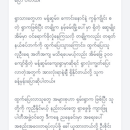
ပြော ပါတယ်။
ရွာသားတွေဟာ မန့်ဆွမ်း၊ ကောင်းနောင်နဲ့ ကွန်ကျိုင်း စ
တဲ့ ရွာကဖြစ်ပြီး တချို့က နမ့်ခမ်းမြို့ပေါ်မှာ ရှိတဲ့ ဆွေမျိုး
အိမ်မှာ ဝင်ရောက်ခိုလှုံနေကြသလို တချို့ကလည်း တရုတ်
နယ်စပ်ဘက်ကို ထွက်ပြေးသွားကြောင်း၊ ထွက်ပြေးသူ
လူဦးရေ အတိအကျ မသိရပေမယ့်လည်း အိမ်ခြေ ၃၀၀
ကျော်ရှိတဲ့ မန့်ဆွမ်းကျေးရွာမှာဆိုရင် ရွာလုံးကျွတ်ပြေး
လာတဲ့အတွက် အားလုံးရာနဲ့ချီ ရှိနိုင်တယ်လို့ သူက
ခန့်မှန်းပြောဆိုပါတယ်။
ထွက်ပြေးလာသူတွေ အများစုဟာ ရှမ်းရွာက ဖြစ်ပြီး သူ
တို့ကို ကူညီနိုင်မယ့် နည်းလမ်းတွေ ရှာဖွေဖို့ ကျားဖြူ
ပါတီအဖွဲ့ဝင်တွေ ဒီကနေ့ ညနေခင်းမှာ အရေးပေါ်
အစည်းအဝေးတရပ်လုပ်ဖို့ ခေါ်ယူထားတယ်လို့ ဦးစိုင်း