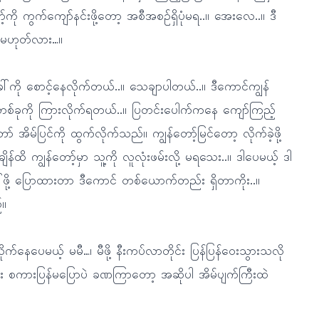
ကို ကွက်ကျော်နင်းဖို့တော့ အစီအစဉ်ရှိပုံမရ..။ အေးလေ..။ ဒီ
်မဟုတ်လား…။
အခေါ်ကို စောင့်နေလိုက်တယ်..။ သေချာပါတယ်..။ ဒီကောင်ကျွန်
တစ်ခုကို ကြားလိုက်ရတယ်..။ ပြတင်းပေါက်ကနေ ကျော်ကြည့်
် အိမ်ပြင်ကို ထွက်လိုက်သည်။ ကျွန်တော့်မြင်တော့ လိုက်ခဲ့ဖို့
ထိ ကျွန်တော့်မှာ သူ့ကို လူလုံးဖမ်းလို့ မရသေး..။ ဒါပေမယ့် ဒါ
ခေါ်ဖို့ ပြောထားတာ ဒီကောင် တစ်ယောက်တည်း ရှိတာကိုး..။
်။
နေပေမယ့် မမီ…၊ မီဖို့ နီးကပ်လာတိုင်း ပြန်ပြန်ဝေးသွားသလို
ည်း စကားပြန်မပြောပဲ ခဏကြာတော့ အဆိုပါ အိမ်ပျက်ကြီးထဲ