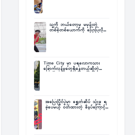
ထုတ်ထား
သူ့ကို ဘယ်တော့မှ မမုန်းတဲ့
တစ်စုံတစ်ယောက်ကို ပြောပြလိုက်
တဲ့ G-Fatt
Time City မှာ ပရလောကသား
ခြောက်လှန့်မှုတွေရှိနေတယ်ဆိုတဲ့
အပေါ် အသေးစိတ်ပြန်ပြောပြလာတဲ့
Times City Project Director ဦး
မြတ်မင်း
အပြေးပြိုင်ပွဲမှာ ရွှေတံဆိပ် သုံးခု ရ
ခဲ့ပေမယ့် ဝတ်ထားတဲ့ ဖိနပ်ကြောင့်
တစ်ကမ္ဘာလုံးက အံ့အားသင့်ခဲ့ရတဲ့
အဖြစ်မှန်