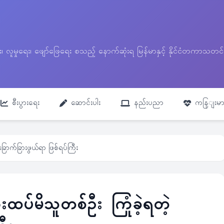
ေး၊ လူမှုရေး၊ ဖျော်ဖြေရေး စသည့် နောက်ဆုံးရ မြန်မာနှင့် နိုင်ငံတကာ
စီးပွားရေး
ဆောင်းပါး
နည်းပညာ
ကနြျးမာ
ြောက်ခြားဖွယ်ရာ ဖြစ်ရပ်ကြီး
ထပ်မိသူတစ်ဦး ကြုံခဲ့ရတဲ့