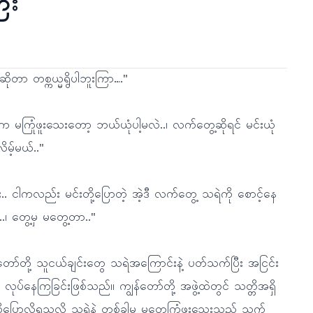
ီး
ိုတာ တစ္ကယ္မရွိပါဘူးကြာ…."
းက မကြုံဖူးသေးတော့ ဘယ်ယုံပါ့မလဲ..၊ လက်တွေ့ဆိုရင် မင်းယုံ
ိမ့်မယ်.."
.. ငါကလည်း မင်းတို့ပြောတဲ့ အဲ့ဒီ လက်တွေ့ သရဲကို စောင့်နေ
.၊ တွေ့မှ မတွေ့တာ.."
်တော်တို့ သူငယ်ချင်းတွေ သရဲအကြောင်းနဲ့ ပတ်သက်ပြီး အငြင်း
 လုပ်နေကြခြင်းဖြစ်သည်။ ကျွန်တော်တို့ အဖွဲ့ထဲတွင် သတ္တိအရှိ
ို့ပြောလို့ရသလို သရဲနဲ့ တစ်ခါမှ မတွေ့ကြုံဖူးသေးသည့် သက်