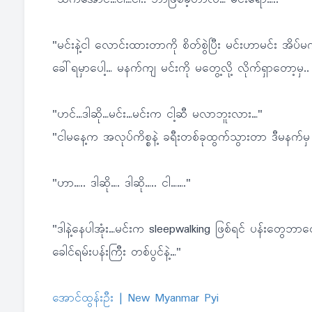
"သက်အောင်…ငါ…ငါ.. ဘာဖြစ်ခဲ့တာလဲ… မင်းရော….."
"မင်းနဲ့ငါ လောင်းထားတာကို စိတ်စွဲပြီး မင်းဟာမင်း အိပ်မက
ခေါ်ရမှာပေါ့… မနက်ကျ မင်းကို မတွေ့လို့ လိုက်ရှာတော့မှ.
"ဟင်…ဒါဆို…မင်း…မင်းက ငါ့ဆီ မလာဘူးလား…"
"ငါမနေ့က အလုပ်ကိစ္စနဲ့ ခရီးတစ်ခုထွက်သွားတာ ဒီမနက်
"ဟာ….. ဒါဆို…. ဒါဆို….. ငါ……."
"ဒါနဲ့နေပါအုံး…မင်းက sleepwalking ဖြစ်ရင် ပန်းတွေဘာ
ခေါင်ရမ်းပန်းကြီး တစ်ပွင်နဲ့…"
အောင်ထွန်းဦး | New Myanmar Pyi