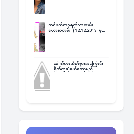
တစ်ပတ်စာ၇ရက်သားသမီး
ဟောစာတမ်း (12.12.2019 မှ
18.12.2019 အထိ)
ဒေါက်တာဆိတ်ဖွားအကြောင်း
ရိုက်ကူးပုံဖော်တော့မည်