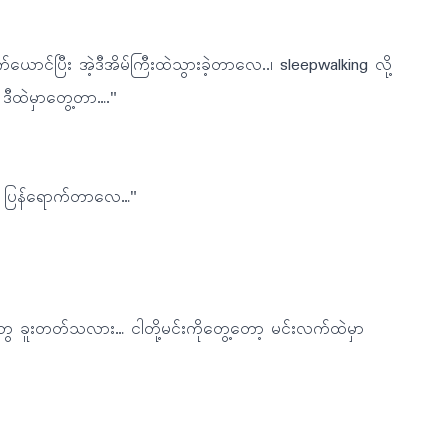
်ယောင်ပြီး အဲ့ဒီအိမ်ကြီးထဲသွားခဲ့တာလေ..၊ sleepwalking လို့
. ဒီထဲမှာတွေ့တာ…."
မှ ပြန်ရောက်တာလေ…"
တွေ ခူးတတ်သလား… ငါတို့မင်းကိုတွေ့တော့ မင်းလက်ထဲမှာ