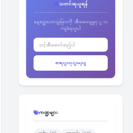
သတင်းရယူရန်
နေ့စဥျသတငျးမြားကို အီးမေးလျဖွင့ျ လ
ကျခံရယူပါ
စာရငျးသှငျးမညျ
ကဏ္ဍများ