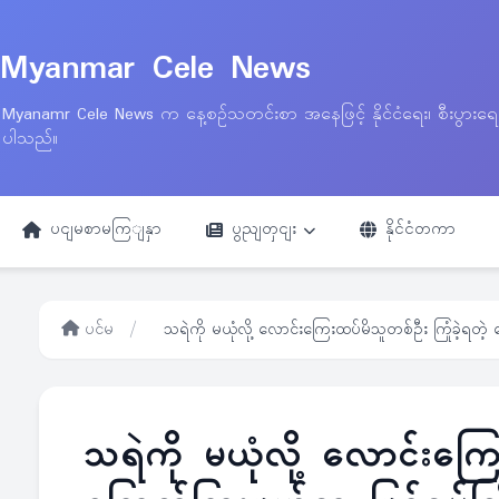
Myanmar Cele News
Myanamr Cele News က နေ့စဉ်သတင်းစာ အနေဖြင့် နိုင်ငံရေး၊ စီးပွားရ
ပါသည်။
ပငျမစာမကြျနှာ
ပွညျတှငျး
နိုင်ငံတကာ
ပင်မ
/
သရဲကို မယုံလို့ လောင်းကြေးထပ်မိသူတစ်ဦး ကြုံခဲ့ရတဲ့ ခ
သရဲကို မယုံလို့ လောင်းကြေး