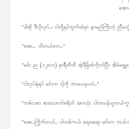
အောင်
"ဒါဆို ဒီလိုလုပ်…၊ ငါတို့ရပ်ကွက်ထဲမှာ နာမည်ကြီးတဲ့ ညီမ
"အေး…. သိတယ်လေ…"
"မင်း ည (၁၂း၀၀) နာရီတိတိ အဲ့ဒီခြံထဲကိုဝင်ပြီး အိမ်ရှေ့မ
"ငါလုပ်ရဲရင် မင်းက ငါ့ကို ဘာပေးမှာလဲ…"
"တစ်လစာ စားသောက်စရိတ် အားလုံး ငါတာဝန်ယူတယ်ကွ
"အေး..ကြိုက်တယ်… ငါတစ်ကယ် ရေးမရေး မင်းက ဘယ်လို