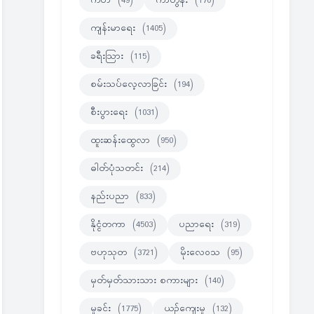
ကဗ်ာ
(49)
ကာတွန်း
(170)
ကျန်းမာရေး
(1405)
ခရီးသြား
(115)
စမ်းသပ်လေ့လာခြင်း
(194)
စီးပွားရေး
(1031)
ထူးဆန်းထွေလာ
(950)
ဓါတ်ပုံသတင်း
(214)
နည်းပညာ
(833)
နိုင္ငံတကာ
(4503)
ပညာရေး
(319)
ဗဟုသုတ
(3721)
မိုးလေဝသ
(95)
မှတ်မှတ်သားသား စကားများ
(140)
မှုခင်း
(1775)
ယဉ်ကျေးမှု
(132)