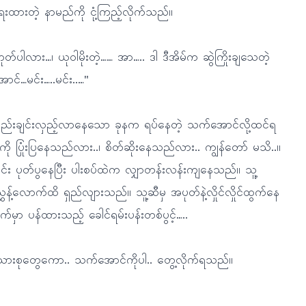
ထားတဲ့ နာမည်ကို ငုံ့ကြည့်လိုက်သည်။
လား…၊ ယုဝါမိုးတဲ့…… အာ….. ဒါ ဒီအိမ်က ဆွဲကြိုးချသေတဲ့
်…မင်း…..မင်း..…"
်းဖြည်းချင်းလှည့်လာနေသော ခုနက ရပ်နေတဲ့ သက်အောင်လို့ထင်ရ
ု ပြုံးပြနေသည်လား..၊ စိတ်ဆိုးနေသည်လား.. ကျွန်တော် မသိ..။
ကိုင်း ပုတ်ပွနေပြီး ပါးစပ်ထဲက လျှာတန်းလန်းကျနေသည်။ သူ့
ှန့်လောက်ထိ ရှည်လျားသည်။ သူ့ဆီမှ အပုတ်နဲ့လှိုင်လှိုင်ထွက်နေ
မှာ ပန်ထားသည့် ခေါင်ရမ်းပန်းတစ်ပွင့်…..
ိသားစုတွေကော.. သက်အောင်ကိုပါ.. တွေ့လိုက်ရသည်။