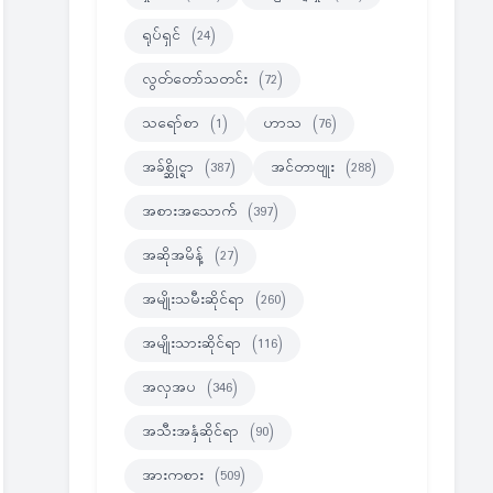
ရုပ်ရှင်
(24)
လွတ်တော်သတင်း
(72)
သရော်စာ
(1)
ဟာသ
(76)
အခ်စ္ဆိုင္ရာ
(387)
အင်တာဗျုး
(288)
အစားအသောက်
(397)
အဆိုအမိန့်
(27)
အမျိုးသမီးဆိုင်ရာ
(260)
အမျိုးသားဆိုင်ရာ
(116)
အလှအပ
(346)
အသီးအနှံဆိုင်ရာ
(90)
အားကစား
(509)