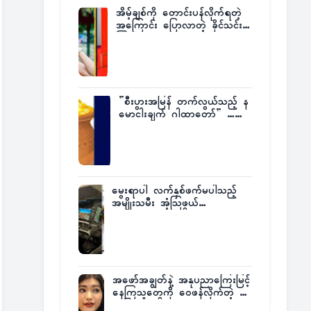
အိမ့်ချစ်ကို တောင်းပန်လိုက်ရတဲ့
အကြောင်း ပြောလာတဲ့ ခိုင်သင်း
ကြည်
”စီးပွားအမြန် တက်လွယ်သည့် န
မောငါးချက် ဂါထာတော်” ……
မွေးရာပါ လက်နှစ်ဖက်မပါသည့်
အမျိုးသမီး အံ့သြဖွယ်
လေယာဉ်မောင်းလိုင်စင်ရရှိ
အဖော်အချွတ်နဲ့ အနုပညာကြေးမြင့်
နေကြသူတွေကို ဝေဖန်လိုက်တဲ့ သ
င်္ဇာမြင့်မိုရ်