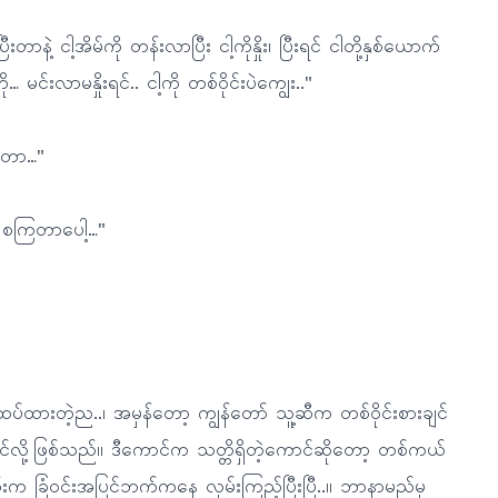
ာနဲ့ ငါ့အိမ်ကို တန်းလာပြီး ငါ့ကိုနှိုး၊ ပြီးရင် ငါတို့နှစ်ယောက်
းလာမနှိုးရင်.. ငါ့ကို တစ်ဝိုင်းပဲကျွေး.."
နေတာ…"
် စကြတာပေါ့…"
်ထားတဲ့ည..၊ အမှန်တော့ ကျွန်တော် သူ့ဆီက တစ်ဝိုင်းစားချင်
လို့ဖြစ်သည်။ ဒီကောင်က သတ္တိရှိတဲ့ကောင်ဆိုတော့ တစ်ကယ်
းက ခြံဝင်းအပြင်ဘက်ကနေ လှမ်းကြည့်ပြီးပြီ..။ ဘာနာမည်မှ