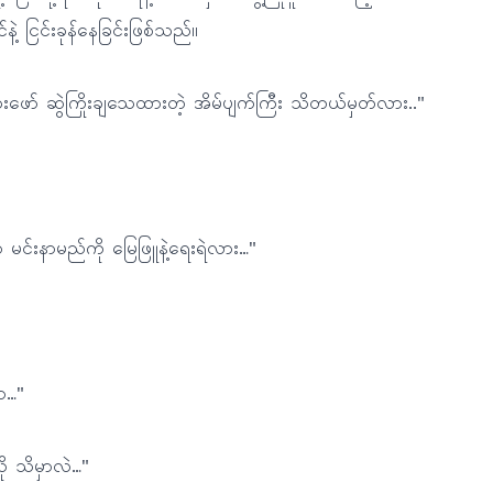
နဲ့ ငြင်းခုန်နေခြင်းဖြစ်သည်။
သုံးဖော် ဆွဲကြိုးချသေထားတဲ့ အိမ်ပျက်ကြီး သိတယ်မှတ်လား.."
ှာ မင်းနာမည်ကို မြေဖြူနဲ့ရေးရဲလား…"
ာ…"
 သိမှာလဲ…"