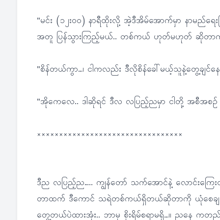
"မင်း (၁၂း၀၀) နာရီထိုးလို့ အဲ့ဒီအိမ်အောက်မှာ နာမည်ရေးပြီးတ
အတူ ပြန်သွားကြည့်မယ်.. တစ်ကယ် ဟုတ်မဟုတ် ဆိုတာကို… မင်
"စိန်တယ်ကွာ…၊ ငါကလည်း ဒီလိုစိန်ခေါ်မယ့်သူနဲ့တွေ့ချင်
"အိုကေလေ.. ဒါဆိုရင် ဒီလ လပြည့်ညမှာ ငါတို့ အစီအစဉ
×××××××××××××××××××××××××××××××××
ဒီည လပြည့်ည….. ကျွန်တော် သက်အောင်နဲ့ လောင်းကြေးထပ
တာထက် ဒီကောင် သရဲတစ်ကယ်ရှိတယ်ဆိုတာကို ယုံစေချင်
တွေ့တယ်ပဲထားအုံး.. ဘာမှ စိုးရိမ်စရာမရှိ…။ ညနေ ကတည်