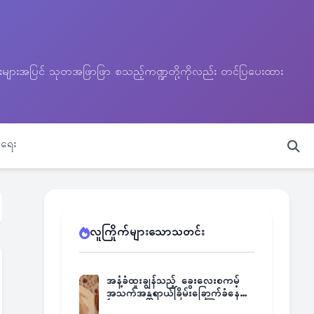
သတင်းများအပြင် သုတအဖြာဖြာ စသည့်ကဏ္ဍတို့ကိုလည်း တင်ပြပေးထား
ရေး
လူကြိုက်များသောသတင်း
အနံ့ခံထူးချွန်သည့် ခွေးလေးစကမ့်
အသက်အန္တရာယ်ခြိမ်းခြောက်ခံနေရ
ပြီး မူးယစ်ဂိုဏ်းက ဆုကြေး