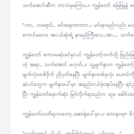
သက်အောင်ဆီက ဘာသံမှမကြား…။ ကျွန်တော် မြေဖြူနဲ့ ရေး
"ဟာ… ဟရောင်… မင်းရေးထားတာ…၊ မင်းနာမည်လည်း မဟုတ်ပါ
ကောင်မလေး အငယ်ဆုံးရဲ့ နာမည်ကြီးလေ…အာ…… သက်အောင
ကျွန်တော် စကားမဆုံးခင်မှာပင် ကျွန်တော့်ဘက်သို့ ဖြည
တဲ့ အရာ… သက်အောင် မဟုတ်…။ သူ့မျက်နှာက ကျွန်တော့်ကိ
မျက်လုံးတစ်ဝိုက် ညိုပုတ်နေပြီး မျက်နှာတစ်ခုလုံး ယောင်
ဆံပင်တွေက မျက်နှာပေါ်မှာ အနည်းငယ်ဖုံးအုပ်နေပြီး ရင်ညွ
ပြီး ကျွန်တော်နောက်ဆုံး မြင်လိုက်ရသည်က သူမ ခေါင်းထက်
ကျွန်တော်သတိရလာတော့..ဆေးရုံပေါ်မှာ…။ ဘေးနားမှာ မ