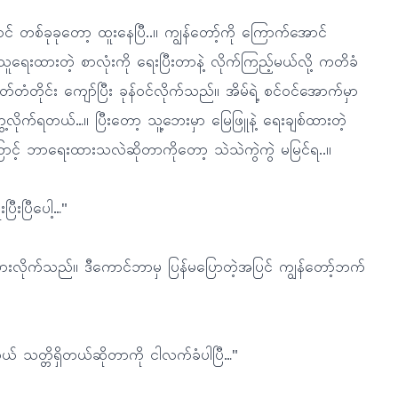
ာင် တစ်ခုခုတော့ ထူးနေပြီ..။ ကျွန်တော့်ကို ကြောက်အောင်
ားတဲ့ စာလုံးကို ရေးပြီးတာနဲ့ လိုက်ကြည့်မယ်လို့ ကတိခံ
တံတိုင်း ကျော်ပြီး ခုန်ဝင်လိုက်သည်။ အိမ်ရဲ့ စင်ဝင်အောက်မှာ
လိုက်ရတယ်…။ ပြီးတော့ သူ့ဘေးမှာ မြေဖြူနဲ့ ရေးချစ်ထားတဲ့
ာင့် ဘာရေးထားသလဲဆိုတာကိုတော့ သဲသဲကွဲကွဲ မမြင်ရ..။
ီးပြီပေါ့…"
းလိုက်သည်။ ဒီကောင်ဘာမှ ပြန်မပြောတဲ့အပြင် ကျွန်တော့်ဘက်
ကယ် သတ္တိရှိတယ်ဆိုတာကို ငါလက်ခံပါပြီ…"