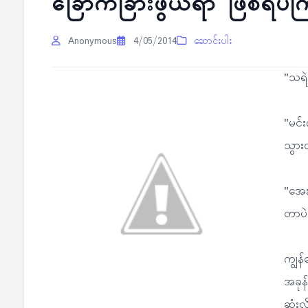
ခြောက်ခြားဖွယ်ရာ ဖြစ်ရပ်ကြ
Anonymous
4/05/2014
ဆောင်းပါး
"သရဲဆ
"မင်
သွားလ
"အေး
တာပဲ.
ကျွန
အခုန်
ဆုံးလ