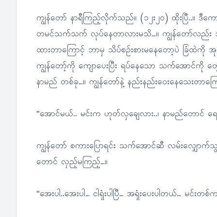
ကျွန်တော် နာရီကြည့်လိုက်သည်။ (၁၂း၂၀) ထိုးပြီ..။ ဒီကေ
တမင်သက်သက် လုပ်နေတာလားမသိ…။ ကျွန်တော်လည်း သူရေးထ
ထားတာကြောင့် ဘာမှ သိပ်စဉ်းစားမနေတော့ပဲ ခြံထဲကို အုတ်
ကျွန်တော့်ကို ကျောပေးပြီး ရပ်နေသော သက်အောင်ကို တွေ့
နာမည် တစ်ခု…။ ကျွန်တော်နဲ့ နည်းနည်းဝေးနေသေးတာကြေ
"အောင်မယ်.. မင်းက ဟုတ်လှချေလား..၊ နာမည်တောင် ရေးပြ
ကျွန်တော် စကားပြောရင်း သက်အောင်ဆီ လမ်းလျှောက်သွာ
တောင် လှည့်မကြည့်…။
"အေးပါ..အေးပါ… ငါရှုံးပါပြီ… အရှုံးပေးပါတယ်… မင်းတစ်