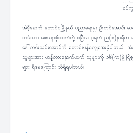
ရပ်ကွ
အဲဒီ့နောက် တောင်ငူမြို့နယ် ပညာရေးမှုး ဦးတင်အောင်၊ 
တပ်သား ဇေယျာစိုးထက်တို့ ဧပြီလ ၃ရက် ည(၈)နာရီက ရပ်ကွက်(၂)
ဒေါ်သင်းသင်းအောင်ကို တောင်းပန်ကျေအေးခဲ့ပါတယ်။ အဲဒီ
သူများအား ဟန့်တားနှောက်ယှက် သူများကို ၁၆(က)နဲ့ ငြိစွန်းမ
များ ရှိနေကြောင်း သိရှိရပါတယ်။