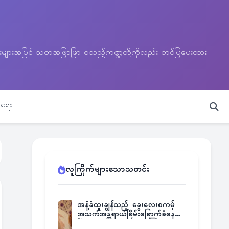
သတင်းများအပြင် သုတအဖြာဖြာ စသည့်ကဏ္ဍတို့ကိုလည်း တင်ပြပေးထား
ရေး
လူကြိုက်များသောသတင်း
အနံ့ခံထူးချွန်သည့် ခွေးလေးစကမ့်
အသက်အန္တရာယ်ခြိမ်းခြောက်ခံနေရ
ပြီး မူးယစ်ဂိုဏ်းက ဆုကြေး