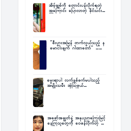
အိမ့်ချစ်ကို တောင်းပန်လိုက်ရတဲ့
အကြောင်း ပြောလာတဲ့ ခိုင်သင်း
ကြည်
”စီးပွားအမြန် တက်လွယ်သည့် န
မောငါးချက် ဂါထာတော်” ……
မွေးရာပါ လက်နှစ်ဖက်မပါသည့်
အမျိုးသမီး အံ့သြဖွယ်
လေယာဉ်မောင်းလိုင်စင်ရရှိ
အဖော်အချွတ်နဲ့ အနုပညာကြေးမြင့်
နေကြသူတွေကို ဝေဖန်လိုက်တဲ့ သ
င်္ဇာမြင့်မိုရ်