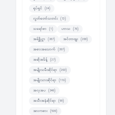
ရုပ်ရှင်
(24)
လွတ်တော်သတင်း
(72)
သရော်စာ
(1)
ဟာသ
(76)
အခ်စ္ဆိုင္ရာ
(387)
အင်တာဗျုး
(288)
အစားအသောက်
(397)
အဆိုအမိန့်
(27)
အမျိုးသမီးဆိုင်ရာ
(260)
အမျိုးသားဆိုင်ရာ
(116)
အလှအပ
(346)
အသီးအနှံဆိုင်ရာ
(90)
အားကစား
(509)