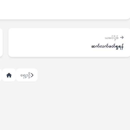
ယခင်ပို့စ်
ဆက်လက်ဖတ်ရှုရန်
ရှေ့သို့