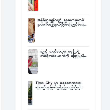
အနံ့ခံထူးချွန်သည့် ခွေးလေးစကမ့်
အသက်အန္တရာယ်ခြိမ်းခြောက်ခံနေရ
ပြီး မူးယစ်ဂိုဏ်းက ဆုကြေး
ထုတ်ထား
သူ့ကို ဘယ်တော့မှ မမုန်းတဲ့
တစ်စုံတစ်ယောက်ကို ပြောပြလိုက်
တဲ့ G-Fatt
Time City မှာ ပရလောကသား
ခြောက်လှန့်မှုတွေရှိနေတယ်ဆိုတဲ့
အပေါ် အသေးစိတ်ပြန်ပြောပြလာတဲ့
Times City Project Director ဦး
မြတ်မင်း