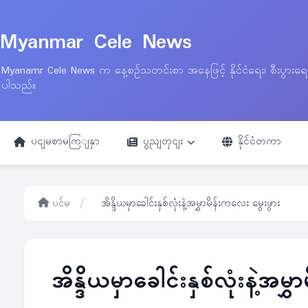
Myanmar Cele News
Myanamr Cele News က နေ့စဉ်သတင်းစာ အနေဖြင့် နိုင်ငံရေး၊ စီးပွားရ
ပါသည်။
ပငျမစာမကြျနှာ
ပွညျတှငျး
နိုင်ငံတကာ
ပင်မ
/
အိန္ဒိယမှာခေါင်းနှစ်လုံးနဲ့အမွှာမိန်းကလေး မွေးဖွား
အိန္ဒိယမှာခေါင်းနှစ်လုံးနဲ့အမ