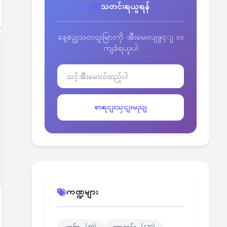
သတင်းရယူရန်
နေ့စဥျသတငျးမြားကို အီးမေးလျဖွင့ျ လ
ကျခံရယူပါ
စာရငျးသှငျးမညျ
ကဏ္ဍများ