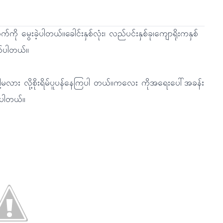
ာက်ကို မွေးခဲ့ပါတယ်။ခေါင်းနှစ်လုံး၊ လည်ပင်းနှစ်ခု၊ကျောရိုးကနှစ်
စ်ပါတယ်။
လား လို့စိုးရိမ်ပူပန်နေကြပါ တယ်။ကလေး ကိုအရေးပေါ်အခန်း
ြပါတယ်။